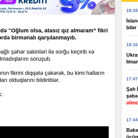
18:28
İslan
bilər
rdə "Oğlum olsa, atasız qız almaram” fikri
ərdə birmənalı qarşılanmayıb.
18:16
 şəhər sakinləri ilə sorğu keçirib və
Ukra
olmadıqlarını soruşub.
lima
ının fikrini diqqətə çəkərək, bu kimi halların
17:47
rı olduqlarını bildiriblər.
Şah 
k:
şəbə
alim
17:44
Bakı
üçün