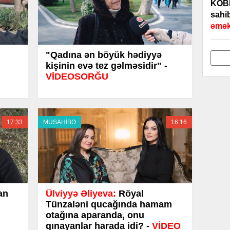
KOBİ
sahib
əmək
"Qadına ən böyük hədiyyə
kişinin evə tez gəlməsidir" -
VİDEOSORĞU
17:33
MÜSAHİBƏ
16:16
an
Ülviyyə Əliyeva:
Röyal
Tünzaləni qucağında hamam
otağına aparanda, onu
qınayanlar harada idi? -
VİDEO