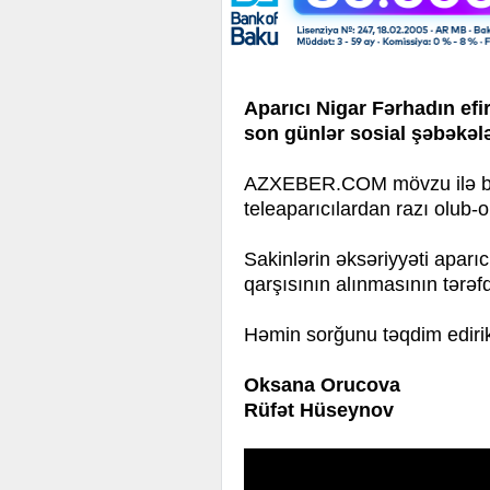
Aparıcı Nigar Fərhadın efi
son günlər sosial şəbəkəl
AZXEBER.COM mövzu ilə bağlı
teleaparıcılardan razı olub-
Sakinlərin əksəriyyəti aparıc
qarşısının alınmasının tərəfda
Həmin sorğunu təqdim ediri
Oksana Orucova
Rüfət Hüseynov