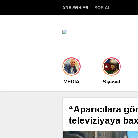
ANA SƏHİFƏ
SOSİAL:
MEDİA
Siyasət
“Aparıcılara gör
televiziyaya b