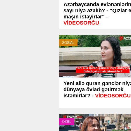
Azərbaycanda evlənənləri
sayı niyə azalıb? - "Qızlar e
maşın istəyirlər" -
VİDEOSORĞU
SOSİAL
Yeni ailə quran gənclər niy
dünyaya övlad gətirmək
istəmirlər? -
VİDEOSORĞU
ÖZƏL