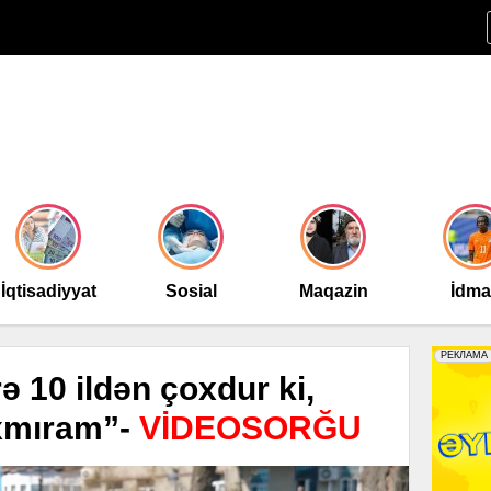
İqtisadiyyat
Sosial
Maqazin
İdm
ə 10 ildən çoxdur ki,
axmıram”-
VİDEOSORĞU