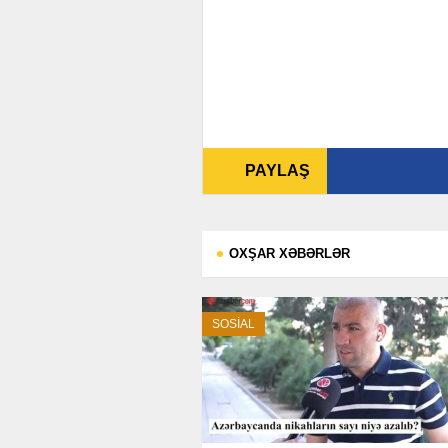
PAYLAŞ
OXŞAR XƏBƏRLƏR
SOSİAL