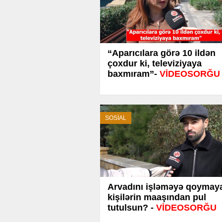
“Aparıcılara görə 10 ildən
çoxdur ki, televiziyaya
baxmıram”-
VİDEOSORĞU
SOSİAL
Arvadını işləməyə qoymay
kişilərin maaşından pul
tutulsun? -
VİDEOSORĞU