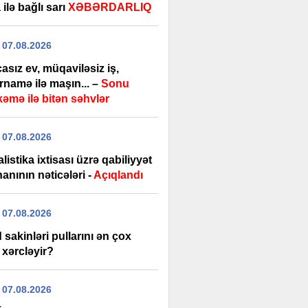
ilə bağlı sarı
XƏBƏRDARLIQ
 07.08.2026
sız ev, müqaviləsiz iş,
rnamə ilə maşın... –
Sonu
əmə ilə bitən səhvlər
 07.08.2026
listika ixtisası üzrə qabiliyyət
anının nəticələri -
Açıqlandı
 07.08.2026
sakinləri pullarını ən çox
 xərcləyir?
 07.08.2026