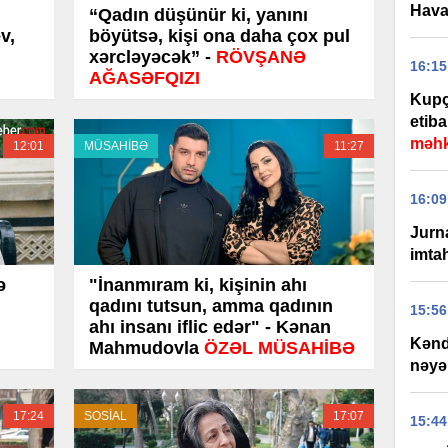
Hava 
n
“Qadın düşünür ki, yanını
v,
böyütsə, kişi ona daha çox pul
xərcləyəcək” -
RÖVŞANƏ
16:15
AĞASƏFQIZI
Kupça
etiba
məhk
12:01
MÜSAHİBƏ
11:27
16:09
Jurna
imtah
ə
"İnanmıram ki, kişinin ahı
qadını tutsun, amma qadının
15:56
ahı insanı iflic edər" - Kənan
Kənd 
Mahmudovla
ÖZƏL MÜSAHİBƏ
nəyə
17:24
SOSİAL
17:07
15:44