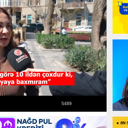
5489
ƏN 