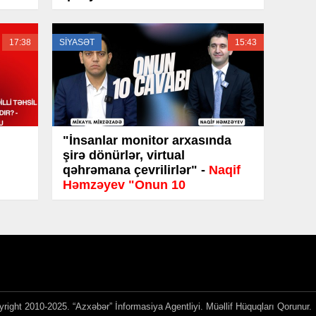
17:38
SİYASƏT
15:43
"İnsanlar monitor arxasında
şirə dönürlər, virtual
qəhrəmana çevrilirlər" -
Naqif
Həmzəyev "Onun 10
cavabı"nda
right 2010-2025. “Azxəbər” İnformasiya Agentliyi. Müəllif Hüquqları Qorunur.