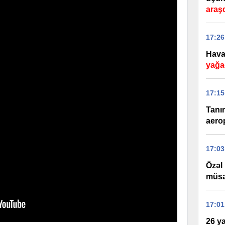
araşd
17:26
Hava 
yağa
17:15
Tanı
aerop
17:03
Özəl
müsa
17:01
26 ya