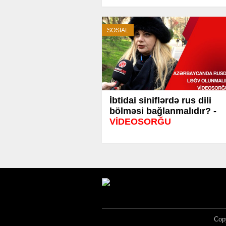
SOSİAL
İbtidai siniflərdə rus dili
bölməsi bağlanmalıdır? -
VİDEOSORĞU
Copy