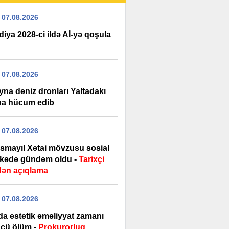
 07.08.2026
diya 2028-ci ildə Aİ-yə qoşula
 07.08.2026
yna dəniz dronları Yaltadakı
na hücum edib
 07.08.2026
İsmayıl Xətai mövzusu sosial
kədə gündəm oldu -
Tarixçi
dən açıqlama
 07.08.2026
da estetik əməliyyat zamanı
cü ölüm -
Prokurorluq