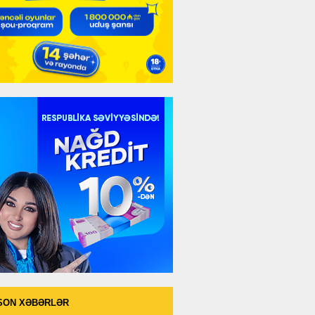
SON XƏBƏRLƏR