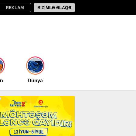
REKLAM
BİZİMLƏ ƏLAQƏ
an
Dünya