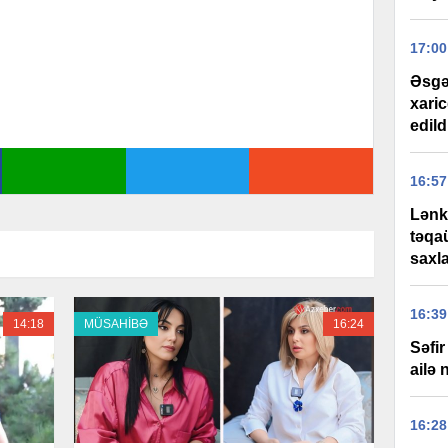
17:00
Əsgə
xaric
edild
16:57
Lənk
təqa
saxla
16:39
14:18
MÜSAHİBƏ
16:24
Səfi
ailə
16:28