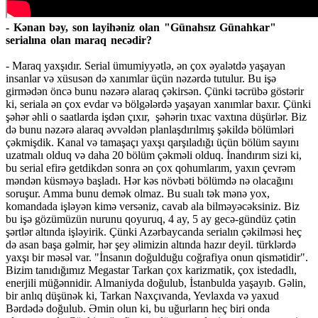
- Kənan bəy, son layihəniz olan "Günahsız Günahkar"
serialına olan maraq necədir?
- Maraq yaxşıdır. Serial ümumiyyətlə, ən çox əyalətdə yaşayan
insanlar və xüsusən də xanımlar üçün nəzərdə tutulur. Bu işə
girmədən öncə bunu nəzərə alaraq çəkirsən. Çünki təcrübə göstərir
ki, seriala ən çox evdar və bölgələrdə yaşayan xanımlar baxır. Çünki
şəhər əhli o saatlarda işdən çıxır, şəhərin tıxac vaxtına düşürlər. Biz
də bunu nəzərə alaraq əvvəldən planlaşdırılmış şəkildə bölümləri
çəkmişdik. Kanal və tamaşaçı yaxşı qarşıladığı üçün bölüm sayını
uzatmalı olduq və daha 20 bölüm çəkməli olduq. İnandırım sizi ki,
bu serial efirə getdikdən sonra ən çox qohumlarım, yaxın çevrəm
məndən küsməyə başladı. Hər kəs növbəti bölümdə nə olacağını
soruşur. Amma bunu demək olmaz. Bu sualı tək mənə yox,
komandada işləyən kimə versəniz, cavab ala bilməyəcəksiniz. Biz
bu işə gözümüzün nurunu qoyuruq, 4 ay, 5 ay gecə-gündüz çətin
şərtlər altında işləyirik. Çünki Azərbaycanda serialın çəkilməsi heç
də asan başa gəlmir, hər şey əlimizin altında hazır deyil. türklərdə
yaxşı bir məsəl var. "İnsanın doğulduğu coğrafiya onun qismətidir".
Bizim tanıdığımız Megastar Tarkan çox karizmatik, çox istedadlı,
enerjili müğənnidir. Almaniyda doğulub, İstanbulda yaşayıb. Gəlin,
bir anlıq düşünək ki, Tarkan Naxçıvanda, Yevlaxda və yaxud
Bərdədə doğulub. Əmin olun ki, bu uğurların heç biri onda