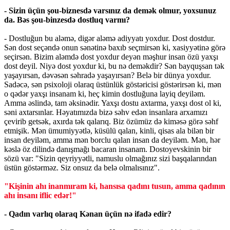
- Sizin üçün şou-biznesdə varsınız da demək olmur, yoxsunuz
da. Bəs şou-binzesdə dostluq varmı?
- Dostluğun bu aləmə, digər aləmə adiyyatı yoxdur. Dost dostdur.
Sən dost seçəndə onun sənətinə baxıb seçmirsən ki, xasiyyətinə görə
seçirsən. Bizim aləmdə dost yoxdur deyən məşhur insan özü yaxşı
dost deyil. Niyə dost yoxdur ki, bu nə deməkdir? Sən bayquşsan tək
yaşayırsan, dəvəsən səhradə yaşayırsan? Belə bir dünya yoxdur.
Sadəcə, sən psixoloji olaraq üstünlük göstəricisi göstərirsən ki, mən
o qədər yaxşı insanam ki, heç kimin dostluğuna layiq deyiləm.
Amma əslində, tam əksinədir. Yaxşı dostu axtarma, yaxşı dost ol ki,
səni axtarsınlar. Həyatımızda bizə səhv edən insanlara arxamızı
çevirib getsək, axırda tək qalarıq. Biz özümüz də kiməsə görə səhf
etmişik. Mən ümumiyyətlə, küsülü qalan, kinli, qisas ala bilən bir
insan deyiləm, amma mən borclu qalan insan da deyiləm. Mən, hər
kəslə öz dilində danışmağı bacaran insanam. Dostoyevskinin bir
sözü var: "Sizin qeyriyyətli, namuslu olmağınız sizi başqalarından
üstün göstərməz. Siz onsuz da belə olmalısınız".
"Kişinin ahı inanmıram ki, hansısa qadını tusun, amma qadının
ahı insanı iflic edər!"
- Qadın varlıq olaraq Kənan üçün nə ifadə edir?