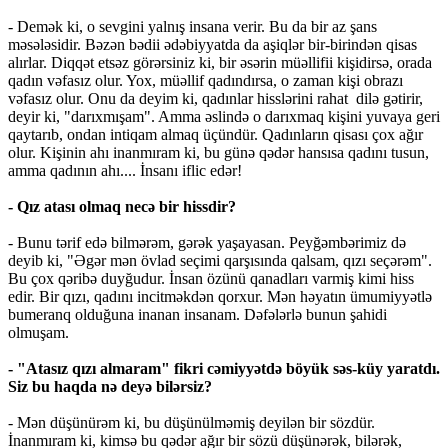
- Demək ki, o sevgini yalnış insana verir. Bu da bir az şans
məsələsidir. Bəzən bədii ədəbiyyatda da aşiqlər bir-birindən qisas
alırlar. Diqqət etsəz görərsiniz ki, bir əsərin müəllifii kişidirsə, orada
qadın vəfasız olur. Yox, müəllif qadındırsa, o zaman kişi obrazı
vəfasız olur. Onu da deyim ki, qadınlar hisslərini rahat dilə gətirir,
deyir ki, "darıxmışam". Amma əslində o darıxmaq kişini yuvaya geri
qaytarıb, ondan intiqam almaq üçündür. Qadınların qisası çox ağır
olur. Kişinin ahı inanmıram ki, bu günə qədər hansısa qadını tusun,
amma qadının ahı.... İnsanı iflic edər!
- Qız atası olmaq necə bir hissdir?
- Bunu tərif edə bilmərəm, gərək yaşayasan. Peyğəmbərimiz də
deyib ki, "Əgər mən övlad seçimi qarşısında qalsam, qızı seçərəm".
Bu çox qəribə duyğudur. İnsan özünü qanadları varmiş kimi hiss
edir. Bir qızı, qadını incitməkdən qorxur. Mən həyatın ümumiyyətlə
bumeranq olduğuna inanan insanam. Dəfələrlə bunun şahidi
olmuşam.
- "Atasız qızı almaram" fikri cəmiyyətdə böyük səs-küy yaratdı.
Siz bu haqda nə deyə bilərsiz?
- Mən düşünürəm ki, bu düşünülməmiş deyilən bir sözdür.
İnanmıram ki, kimsə bu qədər ağır bir sözü düşünərək, bilərək,