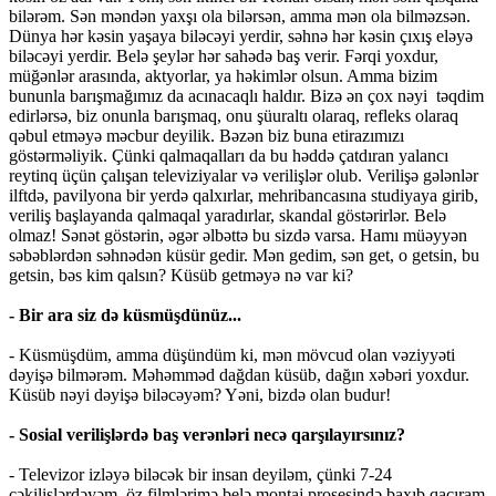
bilərəm. Sən məndən yaxşı ola bilərsən, amma mən ola bilməzsən.
Dünya hər kəsin yaşaya biləcəyi yerdir, səhnə hər kəsin çıxış eləyə
biləcəyi yerdir. Belə şeylər hər sahədə baş verir. Fərqi yoxdur,
müğənlər arasında, aktyorlar, ya həkimlər olsun. Amma bizim
bununla barışmağımız da acınacaqlı haldır. Bizə ən çox nəyi təqdim
edirlərsə, biz onunla barışmaq, onu şüuraltı olaraq, refleks olaraq
qəbul etməyə məcbur deyilik. Bəzən biz buna etirazımızı
göstərməliyik. Çünki qalmaqalları da bu həddə çatdıran yalancı
reytinq üçün çalışan televiziyalar və verilişlər olub. Verilişə gələnlər
ilftdə, pavilyona bir yerdə qalxırlar, mehribancasına studiyaya girib,
veriliş başlayanda qalmaqal yaradırlar, skandal göstərirlər. Belə
olmaz! Sənət göstərin, əgər əlbəttə bu sizdə varsa. Hamı müəyyən
səbəblərdən səhnədən küsür gedir. Mən gedim, sən get, o getsin, bu
getsin, bəs kim qalsın? Küsüb getməyə nə var ki?
- Bir ara siz də küsmüşdünüz...
- Küsmüşdüm, amma düşündüm ki, mən mövcud olan vəziyyəti
dəyişə bilmərəm. Məhəmməd dağdan küsüb, dağın xəbəri yoxdur.
Küsüb nəyi dəyişə biləcəyəm? Yəni, bizdə olan budur!
- Sosial verilişlərdə baş verənləri necə qarşılayırsınız?
- Televizor izləyə biləcək bir insan deyiləm, çünki 7-24
çəkilişlərdəyəm, öz filmlərimə belə montaj prosesində baxıb qaçıram