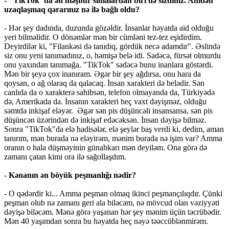
- "TikTok"da ən məşhur simalardan biri də sizdiniz. Anidən
uzaqlaşmaq qərarınız nə ilə bağlı oldu?
- Hər şey dadında, duzunda gözəldir. İnsanlar həyatda aid olduğu
yeri bilməlidir. O dönəmlər mən bir cümləni tez-tez eşidirdim.
Deyirdilər ki, "Filankəsi də tanıdıq, gördük necə adamdır". Əslində
siz onu yeni tanımadınız, o, həmişə belə idi. Sadəcə, fürsət olmurdu
onu yaxından tanımağa. "TikTok" sadəcə bunu inanlara göstərdi.
Mən bir şeyə çox inanıram. Əgər bir şey ağdırsa, onu hara da
qoysan, o ağ olaraq da qalacaq. İnsan xarakteri də belədir. Sən
canlıda da o xarakterə sahibsən, telefon olmayanda da, Türkiyədə
də, Amerikada da. İnsanın xarakteri heç vaxt dəyişməz, olduğu
səmtdə inkişaf eləyər. Əgər sən pis düşüncəli insansansa, sən pis
düşüncən üzərindən də inkişaf edəcəksən. İnsan dəyişə bilməz.
Sonra "TikTok"da elə hadisələr, elə şeylər baş verdi ki, dedim, aman
tanırım, mən burada nə eləyirəm, mənim burada nə işim var? Amma
oranın o hala düşməyinin günahkarı mən deyiləm. Ona görə də
zamanı çatan kimi ora ilə sağollaşdım.
-
Kənanın ən böyük peşmanlığı nədir?
- O qədərdir ki... Amma peşman olmaq ikinci peşmançılıqdır. Çünki
peşman olub nə zamanı geri ala biləcəm, nə mövcud olan vəziyyəti
dəyişə biləcəm. Mənə görə yaşanan hər şey mənim üçün təcrübədir.
Mən 40 yaşımdan sonra bu həyatda heç nəyə təəccüblənmirəm.