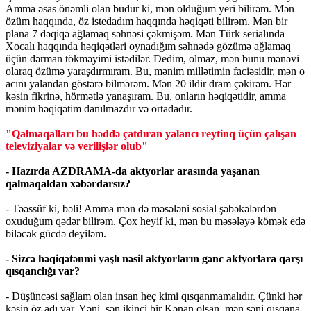
Amma əsas önəmli olan budur ki, mən olduğum yeri bilirəm. Mən
özüm haqqında, öz istedadım haqqında həqiqəti bilirəm. Mən bir
plana 7 dəqiqə ağlamaq səhnəsi çəkmişəm. Mən Türk serialında
Xocalı haqqında həqiqətləri oynadığım səhnədə gözümə ağlamaq
üçün dərman tökməyimi istədilər. Dedim, olmaz, mən bunu mənəvi
olaraq özümə yaraşdırmıram. Bu, mənim millətimin faciəsidir, mən o
acını yalandan göstərə bilmərəm. Mən 20 ildir dram çəkirəm. Hər
kəsin fikrinə, hörmətlə yanaşıram. Bu, onların həqiqətidir, amma
mənim həqiqətim danılmazdır və ortadadır.
"Qalmaqalları bu həddə çatdıran yalancı reytinq üçün çalışan
televiziyalar və verilişlər olub"
- Hazırda AZDRAMA-da aktyorlar arasında yaşanan
qalmaqaldan xəbərdarsız?
- Təəssüf ki, bəli! Amma mən də məsələni sosial şəbəkələrdən
oxuduğum qədər bilirəm. Çox heyif ki, mən bu məsələyə kömək edə
biləcək gücdə deyiləm.
- Sizcə həqiqətənmi yaşlı nəsil aktyorların gənc aktyorlara qarşı
qısqanclığı var?
- Düşüncəsi sağlam olan insan heç kimi qısqanmamalıdır. Çünki hər
kəsin öz adı var. Yəni, sən ikinci bir Kənan olsan, mən səni qısqana