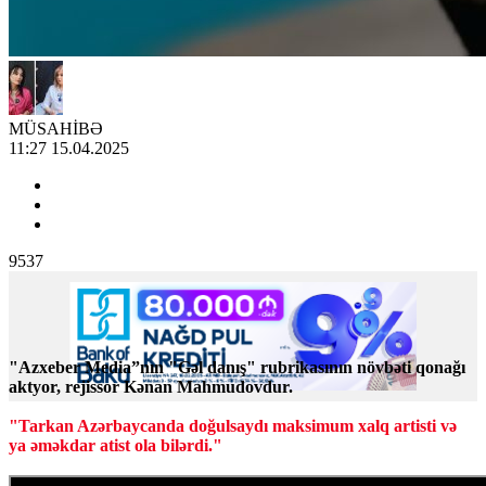
MÜSAHİBƏ
11:27 15.04.2025
9537
"Azxeber Media”nın "Gəl danış" rubrikasının növbəti qonağı
aktyor, rejissor Kənan Mahmudovdur.
"Tarkan Azərbaycanda doğulsaydı maksimum xalq artisti və
ya əməkdar atist ola bilərdi."