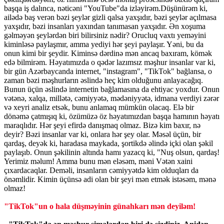
başqa iş dalınca, nəticəni "YouTube"da izləyirəm.Düşünürəm ki,
ailədə baş verən bəzi şeylər gizli qalsa yaxşıdır, bəzi şeylər açılmasa
yaxşıdır, bəzi insanları yaxından tanımasan yaxşıdır. Ən xoşuma
gəlməyən şeylərdən biri bilirsiniz nədir? Orucluq vaxtı yeməyini
kiminləsə paylaşmır, amma yediyi hər şeyi paylaşır. Yəni, bu da
onun kimi bir şeydir. Kiminsə dərdinə mən ancaq baxıram, kömək
edə bilmirəm. Həyatımızda o qədər lazımsız məşhur insanlar var ki,
bir gün Azərbaycanda internet, "instagram", "TikTok" bağlansa, o
zaman bəzi məşhurların əslində heç kim olduğunu anlayacağıq.
Bunun üçün əslində internetin bağlamasına da ehtiyac yoxdur. Onun
vətənə, xalqa, millətə, cəmiyyətə, mədəniyyətə, idmana verdiyi zərər
və xeyri analiz etsək, bunu anlamaq mümkün olacaq. Elə bir
dönəmə çatmışıq ki, özümüzə öz həyatımızdan başqa hamının həyatı
maraqlıdır. Hər şeyi efirdə danışmaq olmaz. Bizə kim baxır, nə
deyir? Bəzi insanlar var ki, onlara hər şey olar. Məsəl üçün, bir
qardaş, deyək ki, haradasa maykada, şortikdə əlində içki olan şəkil
paylaşıb. Onun şəkilinin altında hamı yazacq ki, "Nuş olsun, qardaş!
Yerimiz məlum! Amma bunu mən eləsəm, məni Vətən xaini
çıxardacaqlar. Deməli, insanların cəmiyyətdə kim olduqları da
önəmlidir. Kimin üçünsə adi olan bir şeyi mən etmək istəsəm, mənə
olmaz!
"TikTok"un o hala düşməyinin günahkarı mən deyiləm!