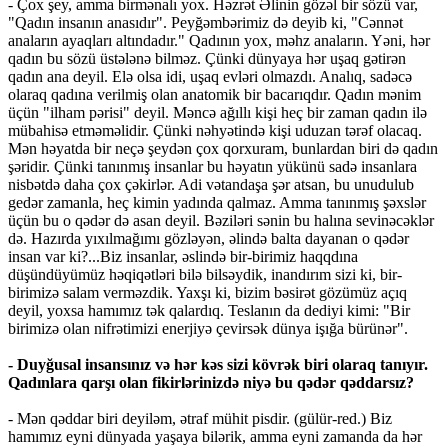
- Çox şey, amma birmənalı yox. Həzrət Əlinin gözəl bir sözü var,
"Qadın insanın anasıdır". Peyğəmbərimiz də deyib ki, "Cənnət
anaların ayaqları altındadır." Qadının yox, məhz anaların. Yəni, hər
qadın bu sözü üstələnə bilməz. Çünki dünyaya hər uşaq gətirən
qadın ana deyil. Elə olsa idi, uşaq evləri olmazdı. Analıq, sadəcə
olaraq qadına verilmiş olan anatomik bir bacarıqdır. Qadın mənim
üçün "ilham pərisi" deyil. Məncə ağıllı kişi heç bir zaman qadın ilə
mübahisə etməməlidir. Çünki nəhyətində kişi uduzan tərəf olacaq.
Mən həyatda bir neçə şeydən çox qorxuram, bunlardan biri də qadın
şəridir. Çünki tanınmış insanlar bu həyatın yükünü sadə insanlara
nisbətdə daha çox çəkirlər. Adi vətandaşa şər atsan, bu unudulub
gedər zamanla, heç kimin yadında qalmaz. Amma tanınmış şəxslər
üçün bu o qədər də asan deyil. Bəziləri sənin bu halına sevinəcəklər
də. Hazırda yıxılmağımı gözləyən, əlində balta dayanan o qədər
insan var ki?...Biz insanlar, əslində bir-birimiz haqqdına
düşündüyümüz həqiqətləri bilə bilsəydik, inandırım sizi ki, bir-
birimizə salam verməzdik. Yaxşı ki, bizim bəsirət gözümüz açıq
deyil, yoxsa hamımız tək qalardıq. Teslanın da dediyi kimi: "Bir
birimizə olan nifrətimizi enerjiyə çevirsək dünya işığa bürünər".
- Duyğusal insansınız və hər kəs sizi kövrək biri olaraq tanıyır.
Qadınlara qarşı olan fikirlərinizdə niyə bu qədər qəddarsız?
- Mən qəddar biri deyiləm, ətraf mühit pisdir. (gülür-red.) Biz
hamımız eyni dünyada yaşaya bilərik, amma eyni zamanda da hər