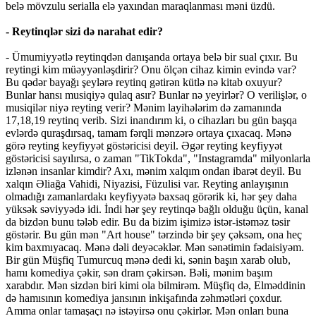
belə mövzulu serialla elə yaxından maraqlanması məni üzdü.
- Reytinqlər sizi də narahat edir?
- Ümumiyyətlə reytinqdən danışanda ortaya belə bir sual çıxır. Bu
reytingi kim müəyyənləşdirir? Onu ölçən cihaz kimin evində var?
Bu qədər bayağı şeylərə reytinq gətirən kütlə nə kitab oxuyur?
Bunlar hansı musiqiyə qulaq asır? Bunlar nə yeyirlər? O verilişlər, o
musiqilər niyə reyting verir? Mənim layihələrim də zamanında
17,18,19 reytinq verib. Sizi inandırım ki, o cihazları bu gün başqa
evlərdə quraşdırsaq, tamam fərqli mənzərə ortaya çıxacaq. Mənə
görə reyting keyfiyyət göstəricisi deyil. Əgər reyting keyfiyyət
göstəricisi sayılırsa, o zaman "TikTokda", "Instagramda" milyonlarla
izlənən insanlar kimdir? Axı, mənim xalqım ondan ibarət deyil. Bu
xalqın Əliağa Vahidi, Niyazisi, Füzulisi var. Reyting anlayışının
olmadığı zamanlardakı keyfiyyətə baxsaq görərik ki, hər şey daha
yüksək səviyyədə idi. İndi hər şey reytinqə bağlı olduğu üçün, kanal
da bizdən bunu tələb edir. Bu da bizim işimizə istər-istəməz təsir
göstərir. Bu gün mən "Art house" tərzində bir şey çəksəm, ona heç
kim baxmıyacaq. Mənə dəli deyəcəklər. Mən sənətimin fədaisiyəm.
Bir gün Müşfiq Tumurcuq mənə dedi ki, sənin başın xarab olub,
hamı komediya çəkir, sən dram çəkirsən. Bəli, mənim başım
xarabdır. Mən sizdən biri kimi ola bilmirəm. Müşfiq də, Elməddinin
də hamısının komediya jansının inkişafında zəhmətləri çoxdur.
Amma onlar tamaşaçı nə istəyirsə onu çəkirlər. Mən onları buna