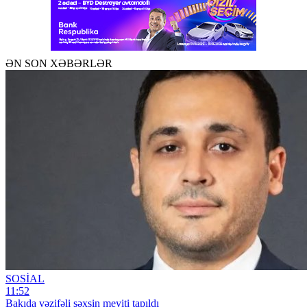
ƏN SON XƏBƏRLƏR
SOSİAL
11:52
Bakıda vəzifəli şəxsin meyiti tapıldı