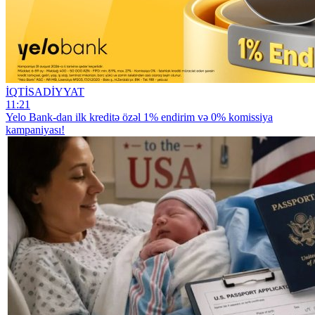
İQTİSADİYYAT
11:21
Yelo Bank-dan ilk kreditə özəl 1% endirim və 0% komissiya
kampaniyası!