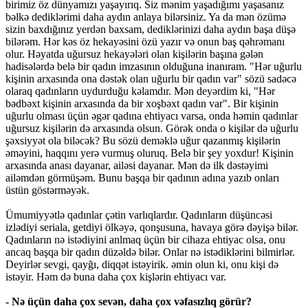
birimiz öz dünyamızı yaşayırıq. Siz mənim yaşadığımı yaşasanız
bəlkə dediklərimi daha aydın anlaya bilərsiniz. Ya da mən özümə
sizin baxdığınız yerdən baxsam, dediklərinizi daha aydın başa düşə
bilərəm. Hər kəs öz hekayəsini özü yazır və onun baş qəhrəmanı
olur. Həyatda uğursuz hekayələri olan kişilərin başına gələn
hadisələrdə belə bir qadın imzasının olduğuna inanıram. "Hər uğurlu
kişinin arxasında ona dəstək olan uğurlu bir qadın var" sözü sadəcə
olaraq qadınların uydurduğu kəlamdır. Mən deyərdim ki, "Hər
bədbəxt kişinin arxasında da bir xoşbəxt qadın var". Bir kişinin
uğurlu olması üçün əgər qadına ehtiyacı varsa, onda həmin qadınlar
uğursuz kişilərin də arxasında olsun. Görək onda o kişilər də uğurlu
şəxsiyyət ola biləcək? Bu sözü deməklə uğur qazanmış kişilərin
əməyini, haqqını yerə vurmuş oluruq. Belə bir şey yoxdur! Kişinin
arxasında anası dayanar, ailəsi dayanar. Mən də ilk dəstəyimi
ailəmdən görmüşəm. Bunu başqa bir qadının adına yazıb onları
üstün göstərməyək.
Ümumiyyətlə qadınlar çətin varlıqlardır. Qadınların düşüncəsi
izlədiyi seriala, getdiyi ölkəyə, qonşusuna, havaya görə dəyişə bilər.
Qadınların nə istədiyini anlmaq üçün bir cihaza ehtiyac olsa, onu
ancaq başqa bir qadın düzəldə bilər. Onlar nə istədiklərini bilmirlər.
Deyirlər sevgi, qayğı, diqqət istəyirik. əmin olun ki, onu kişi də
istəyir. Həm də buna daha çox kişlərin ehtiyacı var.
- Nə üçün daha çox sevən, daha çox vəfasızlıq görür?