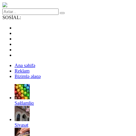
SOSİAL:
Ana səhifə
Reklam
Bizimlə əlaqə
Sağlamliq
Siyasət