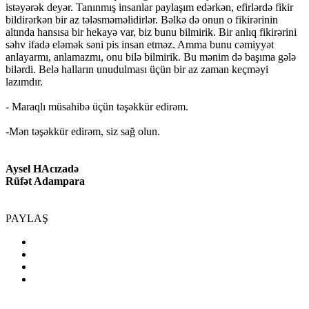
istəyərək deyər. Tanınmış insanlar paylaşım edərkən, efirlərdə fikir
bildirərkən bir az tələsməməlidirlər. Bəlkə də onun o fikirərinin
altında hansısa bir hekayə var, biz bunu bilmirik. Bir anlıq fikirərini
səhv ifadə eləmək səni pis insan etməz. Amma bunu cəmiyyət
anlayarmı, anlamazmı, onu bilə bilmirik. Bu mənim də başıma gələ
bilərdi. Belə halların unudulması üçün bir az zaman keçməyi
lazımdır.
- Maraqlı müsahibə üçün təşəkkür edirəm.
-Mən təşəkkür edirəm, siz sağ olun.
Aysel HAcızadə
Rüfət Adampara
PAYLAŞ