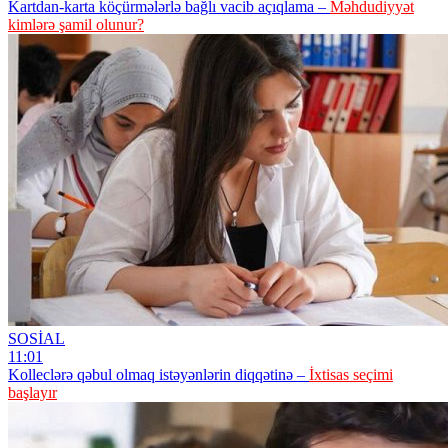
Kartdan-karta köçürmələrlə bağlı vacib açıqlama –
Məhdudiyyət
kimlərə şamil olunur?
SOSİAL
11:01
Kolleclərə qəbul olmaq istəyənlərin diqqətinə –
İxtisas seçimi
başlayır