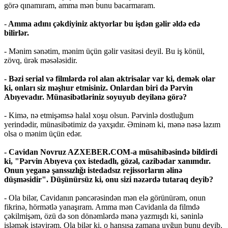
görə qınamıram, amma mən bunu bacarmaram.
-
Amma adını çəkdiyiniz aktyorlar bu işdən gəlir əldə edə
bilirlər.
- Mənim sənətim, mənim üçün gəlir vasitəsi deyil. Bu iş könül,
zövq, ürək məsələsidir.
- Bəzi serial və filmlərdə rol alan aktrisalar var ki, demək olar
ki, onları siz məşhur etmisiniz. Onlardan biri də Pərvin
Abıyevadır. Münasibətləriniz soyuyub deyilənə görə?
- Kimə, nə etmişəmsə halal xoşu olsun. Pərvinlə dostluğum
yerindədir, münasibətimiz də yaxşıdır. Əminəm ki, mənə nəsə lazım
olsa o mənim üçün edər.
- Cavidan Novruz AZXEBER.COM-a müsahibəsində bildirdi
ki, "Pərvin Abıyeva çox istedadlı, gözəl, cazibədar xanımdır.
Onun yeganə şanssızlığı istedadsız rejissorların əlinə
düşməsidir". Düşünürsüz ki, onu sizi nəzərdə tutaraq deyib?
- Ola bilər, Cavidanın pəncərəsindən mən elə görünürəm, onun
fikrinə, hörmətlə yanaşıram. Amma mən Cavidanla da filmdə
çəkilmişəm, özü də son dönəmlərdə mənə yazmışdı ki, səninlə
işləmək istəyirəm. Ola bilər ki, o hansısa zamana uyğun bunu deyib.