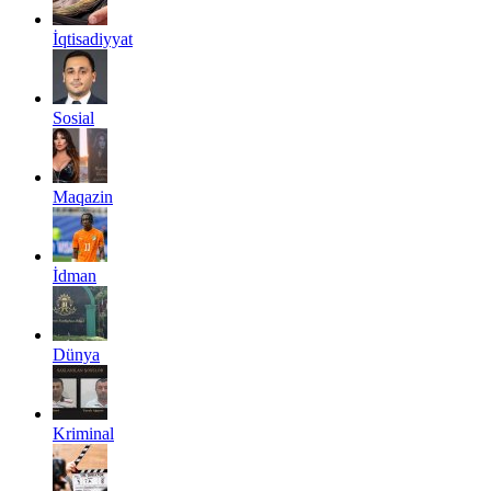
İqtisadiyyat
Sosial
Maqazin
İdman
Dünya
Kriminal