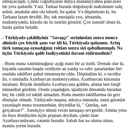
olmayacaqdı. Çünki coğrafiyanın dünya mədəniyyətinə pəncərəsi
bir yerə qədərdir. Yəni, Tarkan burada doğulsaydı maksimum xalq
artisti, əməkdar atist ola bilərdi, bu qədər. Və düşünürəm ki, bu
Tarkana lazım deyildi. Bu, tək musiqidə yox, idmanda,
mədəniyyətdə, kinoda da öz təsirini göstərir. Çox təəssüf olsun ki,
bizdə şərtlər belədir.
- Türkiyədə çəkildiyiniz "Savaşçı" serialından sonra məncə
əlinizdə çox böyük şans var idi ki, Türkiyədə qalasınız. Artıq
türk tamaçaşı oynadığınız roldan sonra sizi qəbullanmışdı. Nə
üçün Türkiyədə qalıb fəaliyyətinizi davam etdirmədiniz?
- Bunu mənə xatırlatmağınız açığı məni bir az üzdü. Demək olar ki,
həyatda sənətim haqda verdiyim ən yanlış və səhv qərarlardan biri
oradakı təklifləri qəbul etməməyim oldu. Düşündüm ki, o təcrübə
ilə, o istedadla Azərbaycan mədəniyyətinə, Azərbaycan kinosuna
lazımam. Böyük ümidlərlə Azərbaycana gəldim, amma tam fərqli
münasibət gördüm. Orada yaşadığım, işlədiyim dönəmdə buradan
heç bir ciddi rol təklifi almadım. Hətta mənim təkliflərimə də geri
dönüşlər olmadı. Türkiyədə maşına, taksiya minəndə, məni görənlər
yaxınlaşıb mənə toxunurdular, deyirdilər ki, " Qardaş, sən
gerçəksən?". Sənətçiyə stimul verən tamaşaçı sevgisidir. Amma yenə
də bura döndüyüm üçün peşman deyiləm, çünki mən
Azərbaycanlıyam, vətənin buradır. Səbəb hər nə olursa olsun,
mənim yerim buradır.