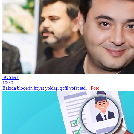
SOSİAL
10:59
Bakıda bloqerin həyat yoldaşı qəfil vəfat etdi -
Foto