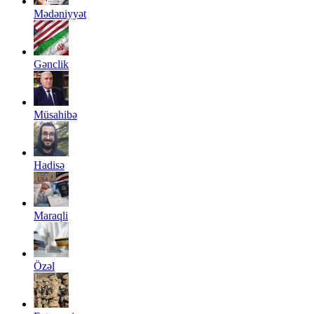
Mədəniyyət
Gənclik
Müsahibə
Hadisə
Maraqli
Özəl