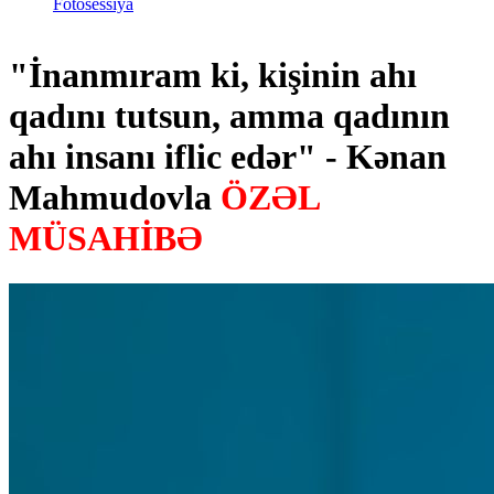
Fotosessiya
"İnanmıram ki, kişinin ahı
qadını tutsun, amma qadının
ahı insanı iflic edər" - Kənan
Mahmudovla
ÖZƏL
MÜSAHİBƏ