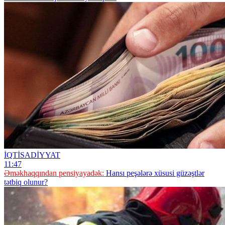
İQTİSADİYYAT
11:47
Əməkhaqqından pensiyayadək:
Hansı peşələrə xüsusi güzəştlər
tətbiq olunur?