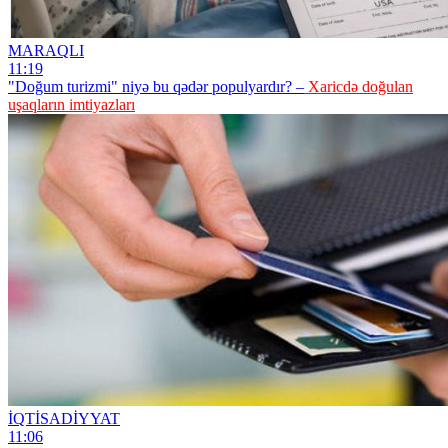
MARAQLI
11:19
"Doğum turizmi" niyə bu qədər populyardır? –
Xaricdə doğulan
uşaqların imtiyazları
İQTİSADİYYAT
11:06