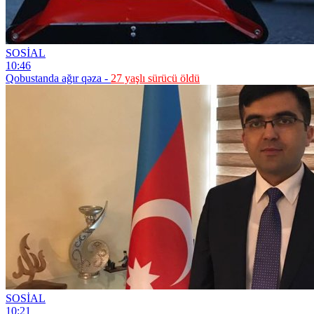
SOSİAL
10:46
Qobustanda ağır qəza -
27 yaşlı sürücü öldü
SOSİAL
10:21