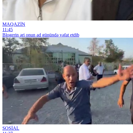
MAQAZİN
11:45
Blogerin əri onun ad günündə vəfat etdib
SOSİAL