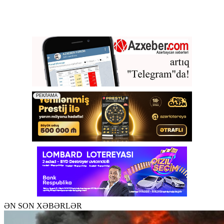
ƏN SON XƏBƏRLƏR