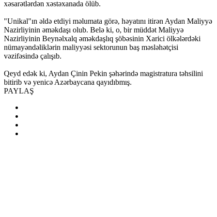
xəsarətlərdən xəstəxanada ölüb.
"Unikal"ın əldə etdiyi məlumata görə, həyatını itirən Aydan Maliyyə
Nazirliyinin əməkdaşı olub. Belə ki, o, bir müddət Maliyyə
Nazirliyinin Beynəlxalq əməkdaşlıq şöbəsinin Xarici ölkələrdəki
nümayəndəliklərin maliyyəsi sektorunun baş məsləhətçisi
vəzifəsində çalışıb.
Qeyd edək ki, Aydan Çinin Pekin şəhərində magistratura təhsilini
bitirib və yenicə Azərbaycana qayıdıbmış.
PAYLAŞ