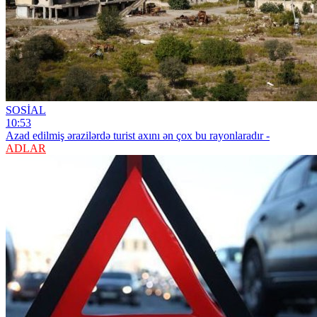
SOSİAL
10:53
Azad edilmiş ərazilərdə turist axını ən çox bu rayonlaradır -
ADLAR