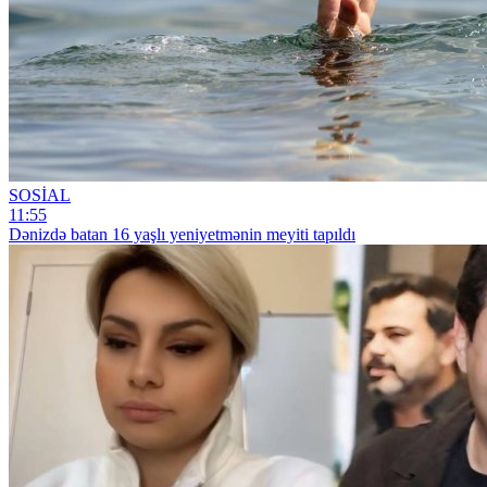
SOSİAL
11:55
Dənizdə batan 16 yaşlı yeniyetmənin meyiti tapıldı