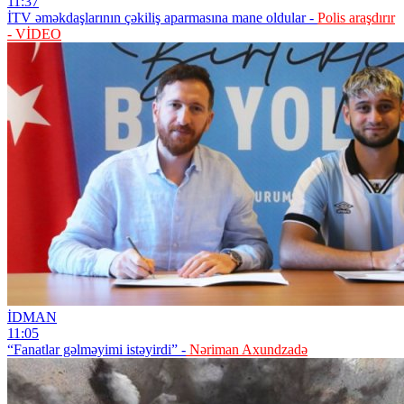
11:37
İTV əməkdaşlarının çəkiliş aparmasına mane oldular -
Polis araşdırır
- VİDEO
İDMAN
11:05
“Fanatlar gəlməyimi istəyirdi” -
Nəriman Axundzadə