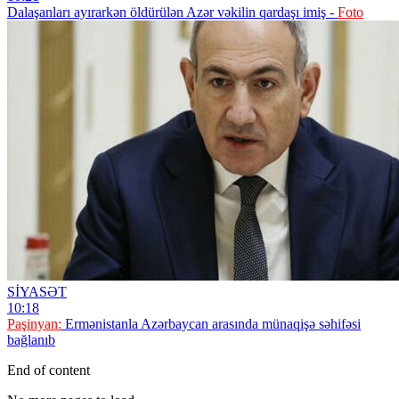
Dalaşanları ayırarkən öldürülən Azər vəkilin qardaşı imiş -
Foto
SİYASƏT
10:18
Paşinyan:
Ermənistanla Azərbaycan arasında münaqişə səhifəsi
bağlanıb
End of content