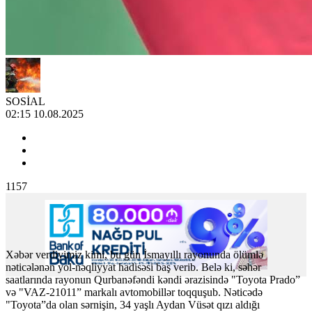
SOSİAL
02:15 10.08.2025
1157
Xəbər verdiyimiz kimi, bu gün İsmayıllı rayonunda ölümlə
nəticələnən yol-nəqliyyat hadisəsi baş verib. Belə ki, səhər
saatlarında rayonun Qurbanəfəndi kəndi ərazisində "Toyota Prado”
və "VAZ-21011” markalı avtomobillər toqquşub. Nəticədə
"Toyota”da olan sərnişin, 34 yaşlı Aydan Vüsət qızı aldığı