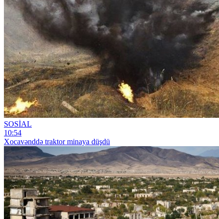
SOSİAL
10:54
Xocavənddə traktor minaya düşdü