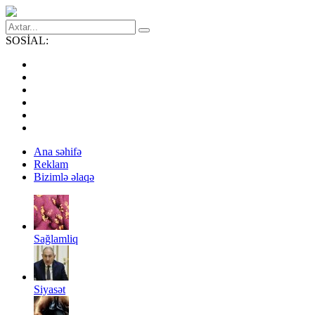
SOSİAL:
Ana səhifə
Reklam
Bizimlə əlaqə
Sağlamliq
Siyasət