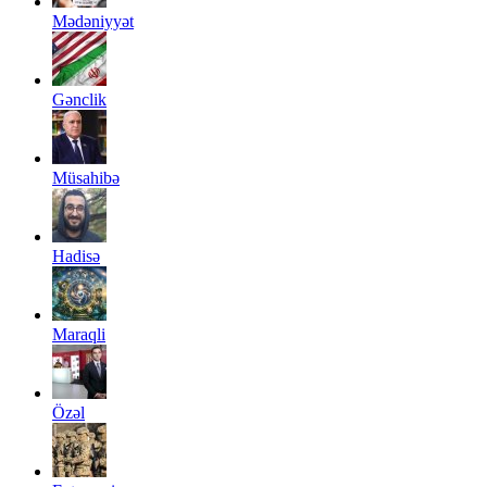
Mədəniyyət
Gənclik
Müsahibə
Hadisə
Maraqli
Özəl