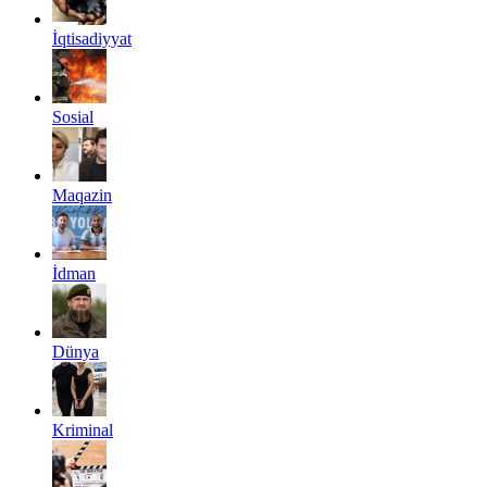
İqtisadiyyat
Sosial
Maqazin
İdman
Dünya
Kriminal