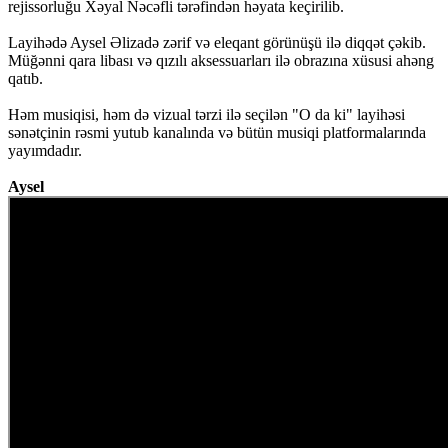
rejissorluğu Xəyal Nəcəfli tərəfindən həyata keçirilib.
Layihədə Aysel Əlizadə zərif və eleqant görünüşü ilə diqqət çəkib.
Müğənni qara libası və qızılı aksessuarları ilə obrazına xüsusi ahəng
qatıb.
Həm musiqisi, həm də vizual tərzi ilə seçilən "O da ki" layihəsi
sənətçinin rəsmi yutub kanalında və bütün musiqi platformalarında
yayımdadır.
Aysel