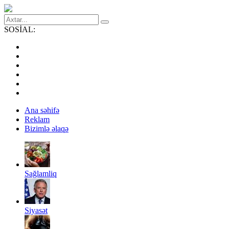
SOSİAL:
Ana səhifə
Reklam
Bizimlə əlaqə
Sağlamliq
Siyasət