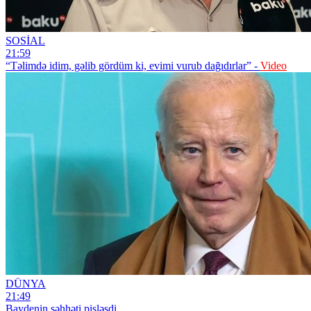
SOSİAL
21:59
“Təlimdə idim, gəlib gördüm ki, evimi vurub dağıdırlar” -
Video
DÜNYA
21:49
Baydenin səhhəti pisləşdi