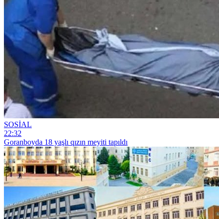
SOSİAL
22:32
Goranboyda 18 yaşlı qızın meyiti tapıldı