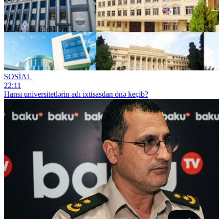
SOSİAL
22:11
Hansı universitetlərin adı ixtisasdan önə keçib?