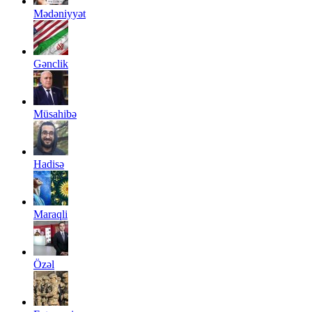
Mədəniyyət
Gənclik
Müsahibə
Hadisə
Maraqli
Özəl