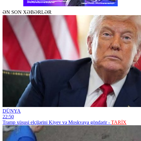
ƏN SON XƏBƏRLƏR
DÜNYA
22:50
Tramp xüsusi elçilərini Kiyev və Moskvaya göndərir -
TARİX