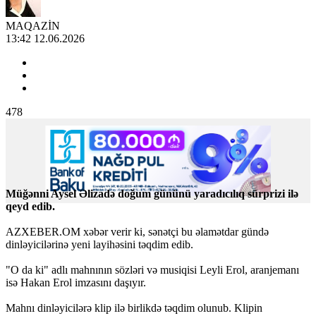
MAQAZİN
13:42 12.06.2026
478
Müğənni Aysel Əlizadə doğum gününü yaradıcılıq sürprizi ilə
qeyd edib.
AZXEBER.OM xəbər verir ki, sənətçi bu əlamətdar gündə
dinləyicilərinə yeni layihəsini təqdim edib.
"O da ki" adlı mahnının sözləri və musiqisi Leyli Erol, aranjemanı
isə Hakan Erol imzasını daşıyır.
Mahnı dinləyicilərə klip ilə birlikdə təqdim olunub. Klipin