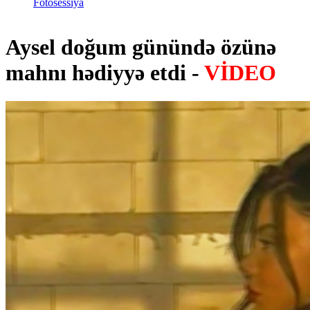
Fotosessiya
Aysel doğum günündə özünə
mahnı hədiyyə etdi -
VİDEO