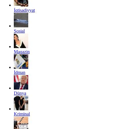
İqtisadiyyat
Sosial
Maqazin
İdman
Dünya
Kriminal