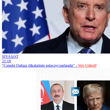
SİYASƏT
21:18
"Cənubi Qafqaz ölkələrinin gələcəyi parlaqdır" -
Stiv Uitkoff