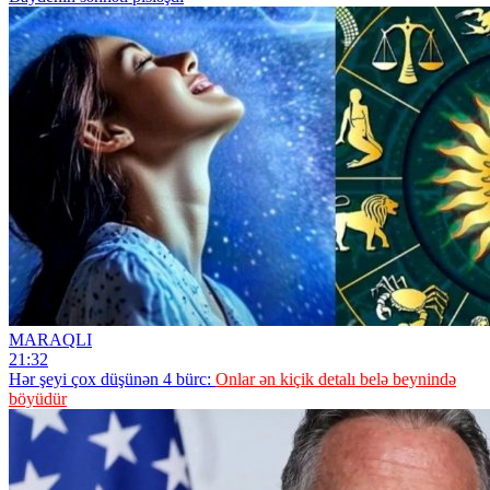
MARAQLI
21:32
Hər şeyi çox düşünən 4 bürc:
Onlar ən kiçik detalı belə beynində
böyüdür