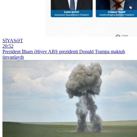
SİYASƏT
20:52
Prezident İlham Əliyev ABŞ prezidenti Donald Trampa məktub
ünvanlayıb