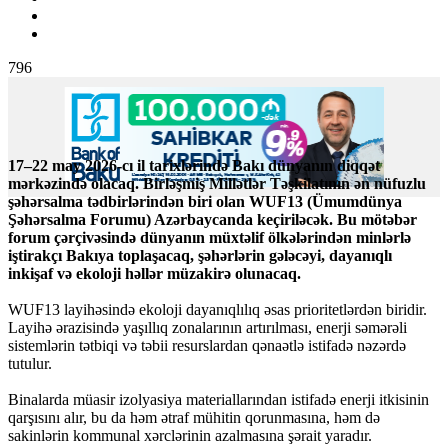
796
17–22 may 2026-cı il tarixlərində Bakı dünyanın diqqət
mərkəzində olacaq. Birləşmiş Millətlər Təşkilatının ən nüfuzlu
şəhərsalma tədbirlərindən biri olan WUF13 (Ümumdünya
Şəhərsalma Forumu) Azərbaycanda keçiriləcək. Bu mötəbər
forum çərçivəsində dünyanın müxtəlif ölkələrindən minlərlə
iştirakçı Bakıya toplaşacaq, şəhərlərin gələcəyi, dayanıqlı
inkişaf və ekoloji həllər müzakirə olunacaq.
WUF13 layihəsində ekoloji dayanıqlılıq əsas prioritetlərdən biridir.
Layihə ərazisində yaşıllıq zonalarının artırılması, enerji səmərəli
sistemlərin tətbiqi və təbii resurslardan qənaətlə istifadə nəzərdə
tutulur.
Binalarda müasir izolyasiya materiallarından istifadə enerji itkisinin
qarşısını alır, bu da həm ətraf mühitin qorunmasına, həm də
sakinlərin kommunal xərclərinin azalmasına şərait yaradır.