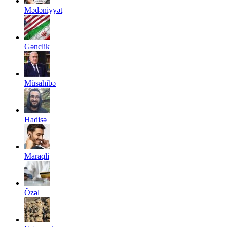
Mədəniyyət
Gənclik
Müsahibə
Hadisə
Maraqli
Özəl