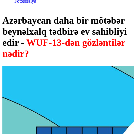
Fotosessiya
Azərbaycan daha bir mötəbər
beynəlxalq tədbirə ev sahibliyi
edir -
WUF-13-dən gözləntilər
nədir?