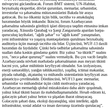
mövqeyini gücləndirəcək. Forum BMT sistemi, UN-Habitat,
beynəlxalq ekspertlər, dövlət qurumları, memarlar, urbanistlər,
investorlar və şəhərsalma mütəxəssislərini Bakıda bir araya
gətirəcək. Bu isə ölkəmiz üçün bilik, təcrübə və əməkdaşlıq
baxımından böyük imkandır. İkincisi, forum Azərbaycanın
şəhərsalma sahəsində gördüyü işləri dünyaya təqdim etməsinə imkan
yaradacaq. Xüsusilə Qarabağ və Şərqi Zəngəzurda aparılan bərpa-
quruculuq layihələri, "ağıllı şəhər” və "ağıllı kənd” yanaşmaları,
yeni infrastruktur və yaşayış məntəqələrinin qurulması beynəlxalq
auditoriya üçün maraqlı təcrübə ola bilər. Üçüncüsü, WUF-13 daxili
baxımdan da faydalıdır. Çünki belə tədbirlər şəhərsalma sahəsində
sualları daha kəskin gündəmə gətirir. Biz yalnız "nə tikirik?” sualını
yox, "necə şəhər qururuq?” sualını verməliyik. Bu çox vacib fərqdir.
Azərbaycanda növbəti mərhələdə şəhərsalmanın əsas meyarı tikinti
həcmi yox, şəhər mühitinin keyfiyyəti olmalıdır. Səs izolyasiyası,
enerji səmərəliliyi, yanğın təhlükəsizliyi, yaşıllıq, ictimai məkanlar,
piyada rahatlığı, əlçatanlıq və mühəndis sistemlərinin keyfiyyəti əsas
göstəriciyə çevrilməlidir. Dördüncüsü, WUF13 gənc memarlar,
urbanistlər və mühəndislər üçün ciddi motivasiya yaradacaq.
Azərbaycan memarlığı qlobal müzakirələrə daha aktiv qoşulmalı,
yalnız lokal tikinti bazarı ilə məhdudlaşmamalıdır. Hesab edirəm ki,
gələcəyin şəhəri yalnız beton və şüşədən ibarət olmayacaq.
Gələcəyin şəhəri data, ekoloji dayanıqlılıq, süni intellekt, ağıllı
infrastruktur, sosial ədalət və insan davranışı üzərində qurulacaq”.