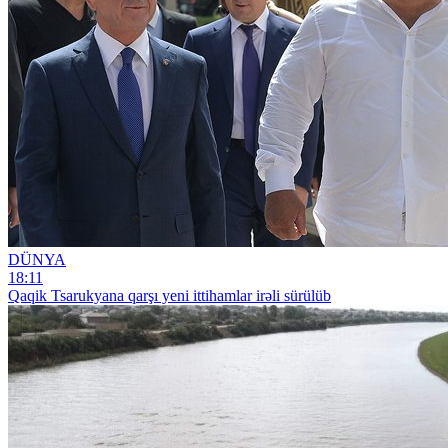
DÜNYA
18:11
Qaqik Tsarukyana qarşı yeni ittihamlar irəli sürülüb