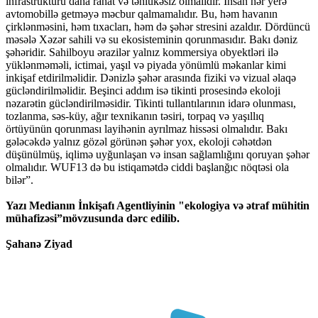
infrastrukturu daha rahat və təhlükəsiz olmalıdır. İnsan hər yerə
avtomobillə getməyə məcbur qalmamalıdır. Bu, həm havanın
çirklənməsini, həm tıxacları, həm də şəhər stresini azaldır. Dördüncü
məsələ Xəzər sahili və su ekosisteminin qorunmasıdır. Bakı dəniz
şəhəridir. Sahilboyu ərazilər yalnız kommersiya obyektləri ilə
yüklənməməli, ictimai, yaşıl və piyada yönümlü məkanlar kimi
inkişaf etdirilməlidir. Dənizlə şəhər arasında fiziki və vizual əlaqə
gücləndirilməlidir. Beşinci addım isə tikinti prosesində ekoloji
nəzarətin gücləndirilməsidir. Tikinti tullantılarının idarə olunması,
tozlanma, səs-küy, ağır texnikanın təsiri, torpaq və yaşıllıq
örtüyünün qorunması layihənin ayrılmaz hissəsi olmalıdır. Bakı
gələcəkdə yalnız gözəl görünən şəhər yox, ekoloji cəhətdən
düşünülmüş, iqlimə uyğunlaşan və insan sağlamlığını qoruyan şəhər
olmalıdır. WUF13 də bu istiqamətdə ciddi başlanğıc nöqtəsi ola
bilər”.
Yazı Medianın İnkişafı Agentliyinin "ekologiya və ətraf mühitin
mühafizəsi”mövzusunda dərc edilib.
Şahanə Ziyad