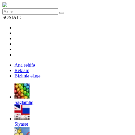
SOSİAL:
Ana səhifə
Reklam
Bizimlə əlaqə
Sağlamliq
Siyasət