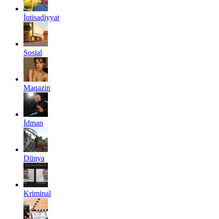
İqtisadiyyat
Sosial
Maqazin
İdman
Dünya
Kriminal