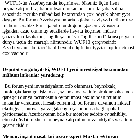
"WUF13-ün Azərbaycanda keçirilməsi ölkəmiz üçün həm
beynəlxalq nüfuz, həm iqtisadi imkanlar, həm də şəhərsalma
sahəsində təcrübə mübadiləsi baxımından çox böyük əhəmiyyət
daşıyır. Bu forum Azərbaycanın artıq qlobal səviyyədə etibarlı və
mühüm tərəfdaş kimi qəbul olunduğunu göstərir. Xüsusilə
işğaldan azad olunmuş ərazilərdə həyata keçirilən müasir
şəhərsalma layihələri, "ağıllı şəhər” və "ağıllı kənd” konsepsiyaları
dünya üçün də maraqlı nümunədir. WUF13 çərçivəsində
Azərbaycanın bu təcrübəni beynəlxalq ictimaiyyətə təqdim etməsi
çox vacibdir”.
Deputat vurğulayıb ki, WUF13 yeni investisiyal baxımından
mühüm imkanlar yaradacaq:
"Bu forum yeni investisiyaların cəlb olunması, beynəlxalq
tərəfdaşlıqların genişlənməsi, şəhərsalma və infrastruktur sahəsində
qabaqcıl dünya təcrübəsinin öyrənilməsi baxımından mühüm
imkanlar yaradacaq. Hesab edirəm ki, bu forum dayanıqlı inkişaf,
ekologiya, innovasiya və gələcəyin şəhərləri ilə bağlı qlobal
platformadır. Azərbaycanın belə bir mötəbər tədbirə ev sahibliyi
etməsi dövlətimizin artan beynəlxalq rolunun və inkişaf siyasətinin
göstəricisidir”.
Memar, inşaat məsələləri üzrə ekspert Muxtar Ərturan