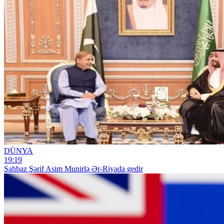
DÜNYA
19:19
Şahbaz Şərif Asim Munirlə Ər-Riyada gedir