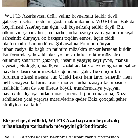
"WUF13 Azərbaycan üçün yalnız beynəlxalq tədbir deyil,
gələcəyin şəhər modelini göstərmək imkanıdır. WUF13-ün Bakıda
keçirilməsi Azərbaycan üçün adi beynəlxalq tədbir deyil. Bu,
ölkəmizin şəhərsalma, memarlıq, urbanizasiya və dayanıqlı inkişaf
sahəsində dünyaya öz baxışını təqdim etməsi üçün ciddi
platformadır. Ümumdünya Şəhərsalma Forumu dünyada
urbanizasiya ilə bağlı ən mühüm müzakirə məkanlarından biridir.
Bu forumda yalnız binalar, yollar və infrastruktur müzakirə
olunmur; şəhərlərin gələcəyi, insanın yaşayış keyfiyyəti, mənzil
siyasəti, ekologiya, nəqliyyat, sosial ədalət və texnologiyanın şəhər
həyatına təsiri kimi məsələlər gündəmə gəlir. Bakı üçün bu
forumun xüsusi mənası var. Çünki Bakı həm tarixi şəhərdir, həm
neft sənayesi ilə formalaşmış modern urbanizasiya təcrübəsinə
malikdir, həm də son illərdə böyük transformasiya yaşayan
paytaxtdır. İçərişəhərdən müasir memarlıq nümunələrinə, Xəzər
sahilindən yeni yaşayış massivlərinə qədər Bakı çoxqatlı şəhər
kimliyinə malikdir”.
Ekspert qeyd edib ki, WUF13 Azərbaycanın beynəlxalq
urbanizasiya xəritəsində mövqeyini gücləndirəcək:
"WUF13 Azərbaycanın beynəlxalq urbanizasiya xəritəsində