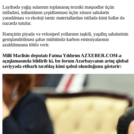
Layihədə yağış sularının toplanaraq texniki məqsədlər üçün
istifadəsi, tullantıların çeşidlənməsi üçün xüsusi sahələrin
yaradılması və ekoloji təmiz materiallardan istifadə kimi həllər də
nəzərdə tutulur.
Həmçinin piyada və velosiped yollarının təşkili, yaşıllıq sahələrinin
genişləndirilməsi şəhər mühitində karbon emissiyalarının
azaldılmasına töhfə verir.
Milli Məclisin deputatı Fatma Yıldırım AZXEBER.COM-a
açıqlamasında bildirib ki, bu forum Azərbaycanın artıq qlobal
səviyyədə etibarlı tərəfdaş kimi qəbul olunduğunu göstərir: