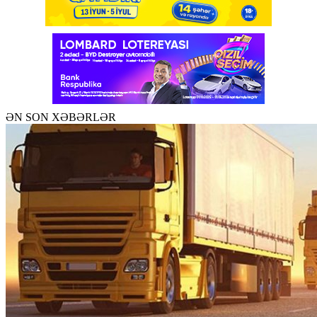
ƏN SON XƏBƏRLƏR