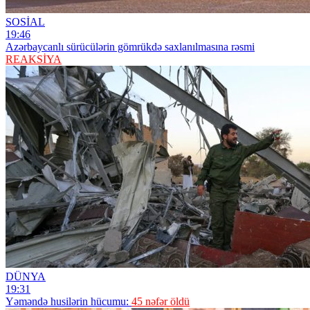
SOSİAL
19:46
Azərbaycanlı sürücülərin gömrükdə saxlanılmasına rəsmi
REAKSİYA
DÜNYA
19:31
Yəməndə husilərin hücumu:
45 nəfər öldü