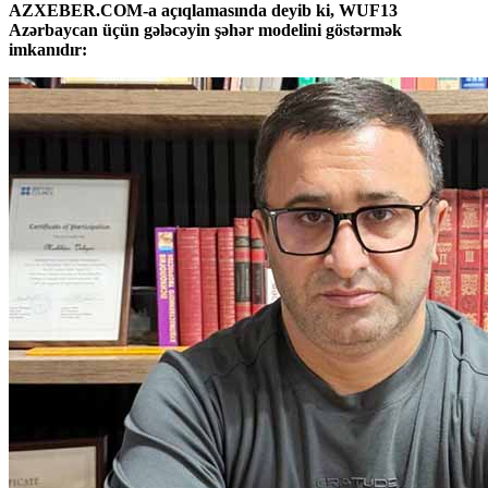
AZXEBER.COM-a açıqlamasında deyib ki, WUF13
Azərbaycan üçün gələcəyin şəhər modelini göstərmək
imkanıdır: