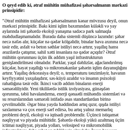
O qeyd edib ki, ətraf mühitin mühafizəsi şəhərsalmanın mərkəzi
prinsipidir:
"Ətraf mühitin mühafizəsi şəhərsalmanın kənar mövzusu deyil, onun
mərkəzi prinsipidir. Bakı kimi iqlim baxımından küləkli və yay
aylarında isti şəhərdə ekoloji yanaşma sadəcə park salmaqla
məhdudlaşmamalıdır. Burada daha sistemli düşüncə lazımdır: şəhər
necə nəfəs alır, küçələr nə qədər kölgəlidir, binalar hava axınına necə
təsir edir, asfalt və beton səthlər istiliyi necə artırır, yaşıllıq hansı
ərazilərdə çatışmır, sahil xətti insanlara nə qədər açıqdır? Ətraf
mühitin qorunması üçün ilk addım yaşıl infrastrukturun
genişləndirilməsi olmalıdır. Parklar, yaşıl dəhlizlər, ağaclandırılmış
küçələr, həyət yaşıllığı və mikroməkanlar şəhərin iqlim dayanıqlığını
artırır. Yaşıllıq dekorasiya deyil; o, temperaturu tənzimləyir, havanın
keyfiyyətini yaxşılaşdırır, səs-küyü azaldır və insanın psixoloji
rahatlığına təsir edir. İkinci vacib addım binaların enerji
səmərəliliyidir. Yeni tikililərdə istilik izolyasiyası, günəşdən
qorunma, təbii havalandırma, enerji qənaətli mühəndis sistemləri və
su resurslarından səmərəli istifadə əsas standartlardan birinə
çevrilməlidir. Əgər bina yayda həddindən artıq qızır, qışda istiliyi
saxlamırsa və çox enerji sərf edirsə, bu artıq yalnız memarlıq
problemi deyil, ekoloji və iqtisadi problemdir. Üçüncü istiqamət
nəqliyyat və piyada mühitidir. Şəhərdə ekoloji yükü azaltmaq üçün
ictimai nəqliyyat, piyada yolları, velosiped və mikromobillik