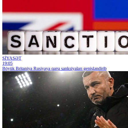
SİYASƏT
19:05
Böyük Britaniya Rusiyaya qarşı sanksiyaları genişləndirib