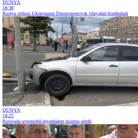
DÜNYA
18:38
Rusiya ordusu Ukraynanın Dnepropetrovsk vilayətini bombaladı
DÜNYA
18:25
Rusiyada avtomobil piyadaların üzərinə sürdü