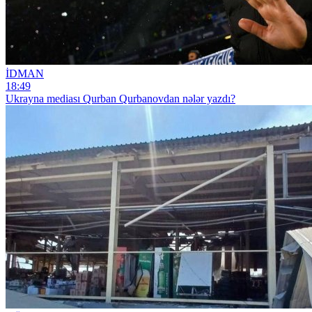
İDMAN
18:49
Ukrayna mediası Qurban Qurbanovdan nələr yazdı?