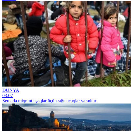
DÜNYA
03:07
Seutada miqrant uşaqlar üçün sığınacaqlar yaradılır