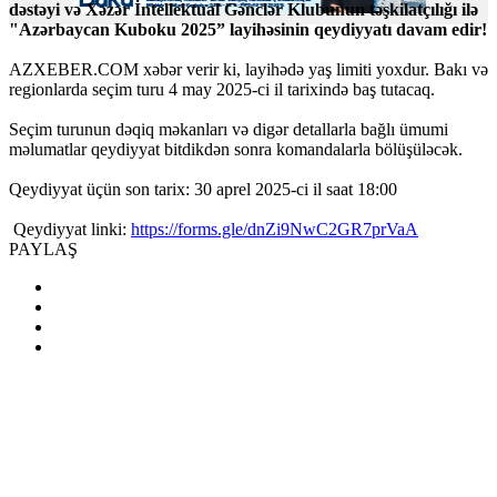
dəstəyi və Xəzər İntellektual Gənclər Klubunun təşkilatçılığı ilə
"Azərbaycan Kuboku 2025” layihəsinin qeydiyyatı davam edir!
AZXEBER.COM xəbər verir ki, layihədə yaş limiti yoxdur. Bakı və
regionlarda seçim turu 4 may 2025-ci il tarixində baş tutacaq.
Seçim turunun dəqiq məkanları və digər detallarla bağlı ümumi
məlumatlar qeydiyyat bitdikdən sonra komandalarla bölüşüləcək.
Qeydiyyat üçün son tarix: 30 aprel 2025-ci il saat 18:00
Qeydiyyat linki:
https://forms.gle/dnZi9NwC2GR7prVaA
PAYLAŞ