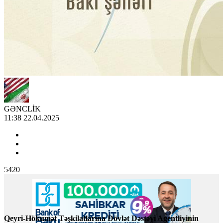
GƏNCLİK
11:38 22.04.2025
5420
Qeyri-Hökumət Təşkilatlarına Dövlət Dəstəyi Agentliyinin