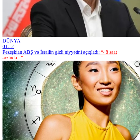
DÜNYA
01:12
Pezeşkian ABŞ və İsrailin gizli niyyətini açıqladı:
“48 saat
ərzində...”