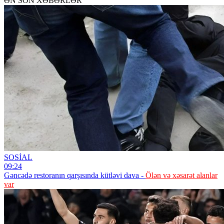
ƏN SON XƏBƏRLƏR
SOSİAL
09:24
Gəncədə restoranın qarşısında kütləvi dava -
Ölən və xəsarət alanlar
var