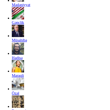
Mədəniyyət
Gənclik
Müsahibə
Hadisə
Maraqli
Özəl