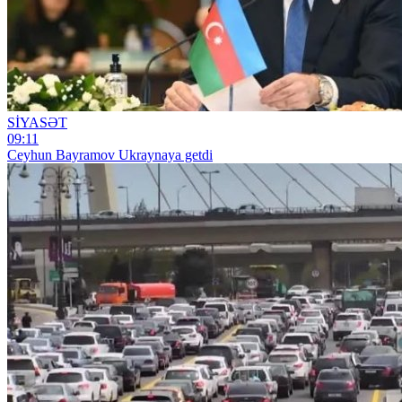
SİYASƏT
09:11
Ceyhun Bayramov Ukraynaya getdi