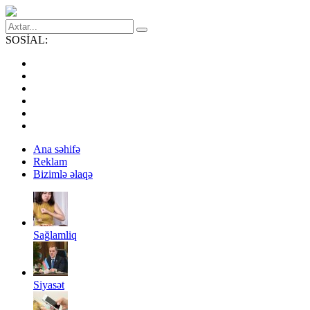
SOSİAL:
Ana səhifə
Reklam
Bizimlə əlaqə
Sağlamliq
Siyasət