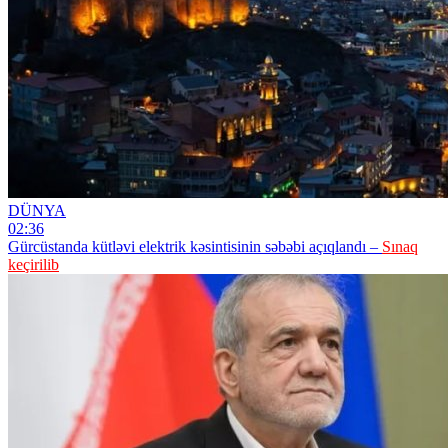
DÜNYA
02:36
Gürcüstanda kütləvi elektrik kəsintisinin səbəbi açıqlandı –
Sınaq
keçirilib