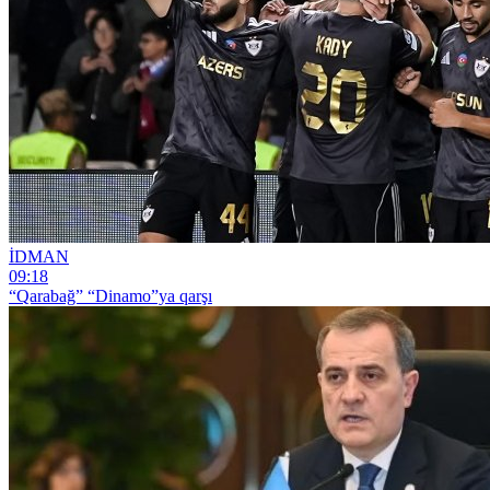
İDMAN
09:18
“Qarabağ” “Dinamo”ya qarşı