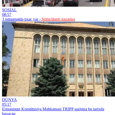
SOSİAL
08:57
3 istiqamətdə tıxac var -
Sürücülərin nəzərinə
DÜNYA
05:17
Ermənistan Konstitusiya Məhkəməsi TRIPP sazişinə bu tarixdə
baxacaq