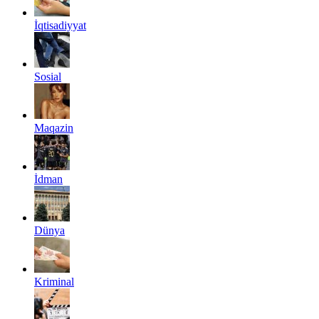
İqtisadiyyat
Sosial
Maqazin
İdman
Dünya
Kriminal