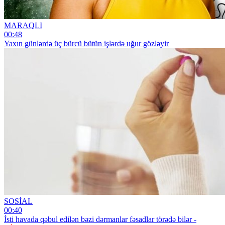
MARAQLI
00:48
Yaxın günlərdə üç bürcü bütün işlərdə uğur gözləyir
SOSİAL
00:40
İsti havada qəbul edilən bəzi dərmanlar fəsadlar törədə bilər -