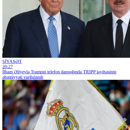
SİYASƏT
20:27
İlham Əliyevlə Trampın telefon danışığında TRIPP layihəsinin
əhəmiyyəti vurğulanıb