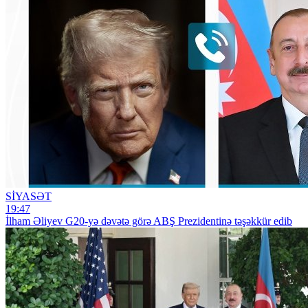
SİYASƏT
19:47
İlham Əliyev G20-yə dəvətə görə ABŞ Prezidentinə təşəkkür edib