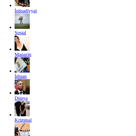
İqtisadiyyat
Sosial
Maqazin
İdman
Dünya
Kriminal