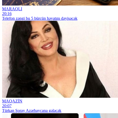
MARAQLI
20:16
Telefon zəngi bu 5 bürcün həyatını dəyişəcək
MAQAZİN
20:07
Türkan Şoray Azərbaycana gələcək