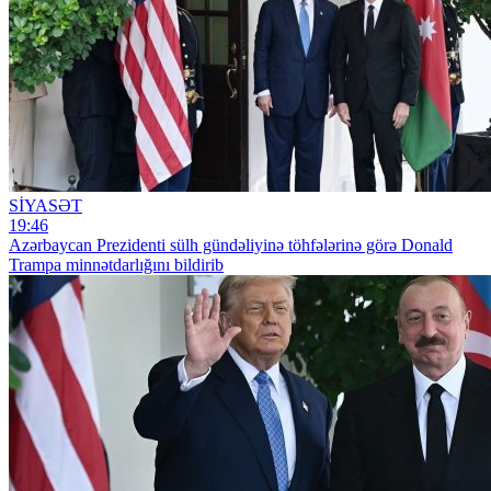
SİYASƏT
19:46
Azərbaycan Prezidenti sülh gündəliyinə töhfələrinə görə Donald
Trampa minnətdarlığını bildirib