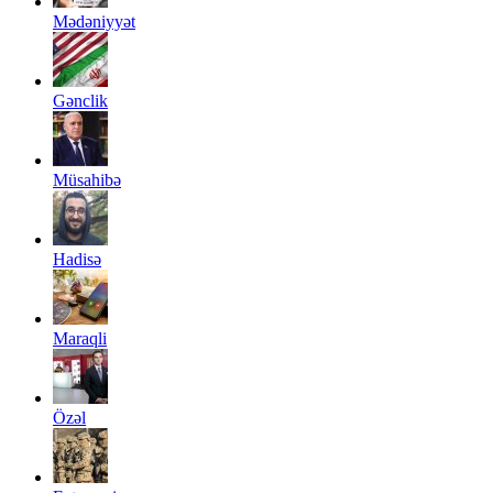
Mədəniyyət
Gənclik
Müsahibə
Hadisə
Maraqli
Özəl