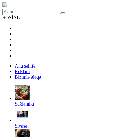
SOSİAL:
Ana səhifə
Reklam
Bizimlə əlaqə
Sağlamliq
Siyasət