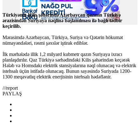
Türkiyənin Kilis şəhərində Azərbaycan qazının Türkiyə
ərazisindən Suriyaya nəqlinə başlanılması ilə bağlı tədbir
keçirilib.
Mərasimdə Azərbaycan, Türkiyə, Suriya və Qətərin hökumət
nümayəndələri, rəsmi şəxslər iştirak ediblər.
İlk mərhələdə illik 1,2 milyard kubmetr qazın Suriyaya ixracı
planlaşdırılır. Qaz Türkiyə sərhədindəki Kilis şəhərindən keçərək
Hələb və Homsdakı elektrik stansiyalarına nəql olunacaq və elektrik
istehsalı üçün istifadə olunacaq. Bunun sayəsində Suriyada 1200-
1300 meqavatlıq elektrik enerjisinin istehsalı hədəflənir.
///report
PAYLAŞ