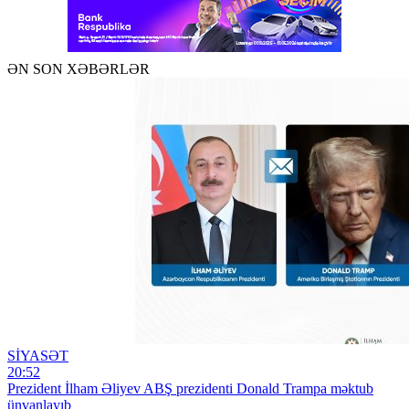
ƏN SON XƏBƏRLƏR
SİYASƏT
20:52
Prezident İlham Əliyev ABŞ prezidenti Donald Trampa məktub
ünvanlayıb