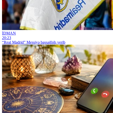
İDMAN
20:23
“Real Madrid” Messiyə başsağlığı verib