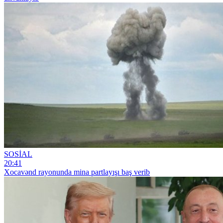
SOSİAL
20:41
Xocavənd rayonunda mina partlayışı baş verib