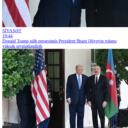
SİYASƏT
19:44
Donald Tramp sülh prosesində Prezident İlham Əliyevin rolunu
yüksək qiymətləndirib