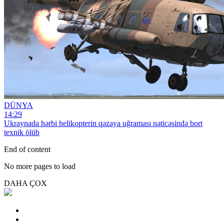
DÜNYA
14:29
Ukraynada hərbi helikopterin qəzaya uğraması nəticəsində bort
texnik ölüb
End of content
No more pages to load
DAHA ÇOX