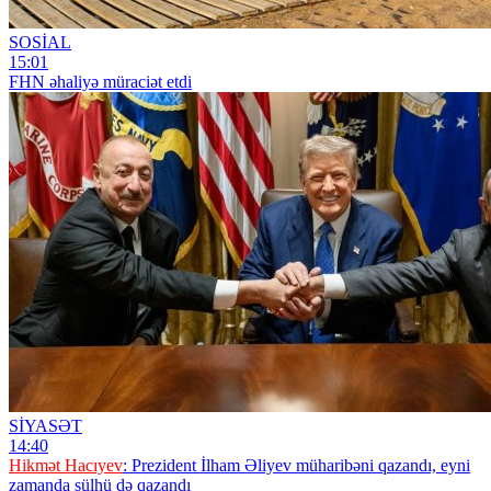
SOSİAL
15:01
FHN əhaliyə müraciət etdi
SİYASƏT
14:40
Hikmət Hacıyev
: Prezident İlham Əliyev müharibəni qazandı, eyni
zamanda sülhü də qazandı