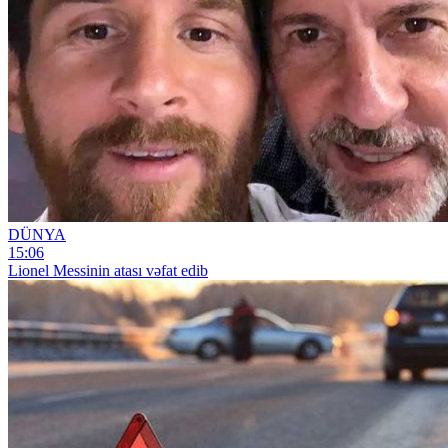
DÜNYA
15:06
Lionel Messinin atası vəfat edib