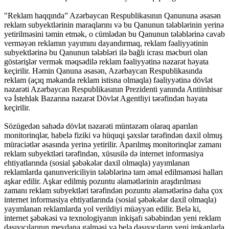
"Reklam haqqında” Azərbaycan Respublikasının Qanununa əsasən
reklam subyektlərinin maraqlarını və bu Qanunun tələblərinin yerinə
yetirilməsini təmin etmək, o cümlədən bu Qanunun tələblərinə cavab
verməyən reklamın yayımını dayandırmaq, reklam fəaliyyətinin
subyektlərinə bu Qanunun tələbləri ilə bağlı icrası məcburi olan
göstərişlər vermək məqsədilə reklam fəaliyyətinə nəzarət həyata
keçirilir. Həmin Qanuna əsasən, Azərbaycan Respublikasında
reklam (açıq məkanda reklam istisna olmaqla) fəaliyyətinə dövlət
nəzarəti Azərbaycan Respublikasının Prezidenti yanında Antiinhisar
və İstehlak Bazarına nəzarət Dövlət Agentliyi tərəfindən həyata
keçirilir.
Sözügedən sahədə dövlət nəzarəti müntəzəm olaraq aparılan
monitorinqlər, habelə fiziki və hüquqi şəxslər tərəfindən daxil olmuş
müraciətlər əsasında yerinə yetirilir. Aparılmış monitorinqlər zamanı
reklam subyektləri tərəfindən, xüsusilə də internet informasiya
ehtiyatlarında (sosial şəbəkələr daxil olmaqla) yayımlanan
reklamlarda qanunvericiliyin tələblərinə tam əməl edilməməsi halları
aşkar edilir. Aşkar edilmiş pozuntu əlamətlərinin araşdırılması
zamanı reklam subyektləri tərəfindən pozuntu əlamətlərinə daha çox
internet informasiya ehtiyatlarında (sosial şəbəkələr daxil olmaqla)
yayımlanan reklamlarda yol verildiyi müəyyən edilir. Belə ki,
internet şəbəkəsi və texnologiyanın inkişafı səbəbindən yeni reklam
daşıyıcılarının meydana gəlməsi və belə daşıyıcıların yeni imkanlarla