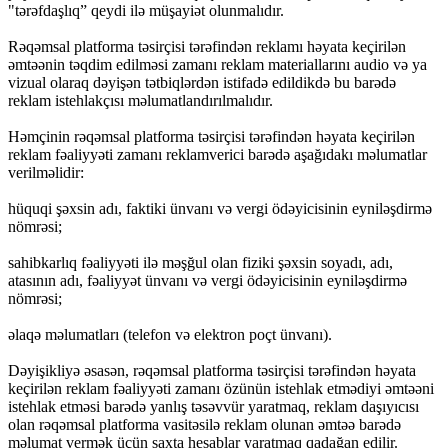
"tərəfdaşlıq” qeydi ilə müşayiət olunmalıdır.
Rəqəmsal platforma təsirçisi tərəfindən reklamı həyata keçirilən
əmtəənin təqdim edilməsi zamanı reklam materiallarını audio və ya
vizual olaraq dəyişən tətbiqlərdən istifadə edildikdə bu barədə
reklam istehlakçısı məlumatlandırılmalıdır.
Həmçinin rəqəmsal platforma təsirçisi tərəfindən həyata keçirilən
reklam fəaliyyəti zamanı reklamverici barədə aşağıdakı məlumatlar
verilməlidir:
hüquqi şəxsin adı, faktiki ünvanı və vergi ödəyicisinin eyniləşdirmə
nömrəsi;
sahibkarlıq fəaliyyəti ilə məşğul olan fiziki şəxsin soyadı, adı,
atasının adı, fəaliyyət ünvanı və vergi ödəyicisinin eyniləşdirmə
nömrəsi;
əlaqə məlumatları (telefon və elektron poçt ünvanı).
Dəyişikliyə əsasən, rəqəmsal platforma təsirçisi tərəfindən həyata
keçirilən reklam fəaliyyəti zamanı özünün istehlak etmədiyi əmtəəni
istehlak etməsi barədə yanlış təsəvvür yaratmaq, reklam daşıyıcısı
olan rəqəmsal platforma vasitəsilə reklam olunan əmtəə barədə
məlumat vermək üçün saxta hesablar yaratmaq qadağan edilir.