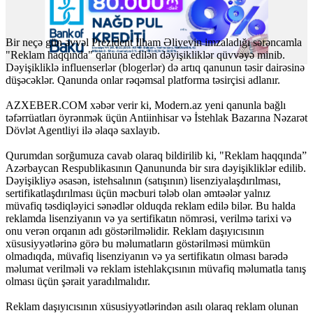
Bir neçə gün əvvəl Prezident İlham Əliyevin imzaladığı sərəncamla
"Reklam haqqında" qanuna edilən dəyişikliklər qüvvəyə minib.
Dəyişikliklə influenserlər (blogerlər) də artıq qanunun təsir dairəsinə
düşəcəklər. Qanunda onlar rəqəmsal platforma təsirçisi adlanır.
AZXEBER.COM xəbər verir ki, Modern.az yeni qanunla bağlı
təfərrüatları öyrənmək üçün Antiinhisar və İstehlak Bazarına Nəzarət
Dövlət Agentliyi ilə əlaqə saxlayıb.
Qurumdan sorğumuza cavab olaraq bildirilib ki, "Reklam haqqında”
Azərbaycan Respublikasının Qanununda bir sıra dəyişikliklər edilib.
Dəyişikliyə əsasən, istehsalının (satışının) lisenziyalaşdırılması,
sertifikatlaşdırılması üçün məcburi tələb olan əmtəələr yalnız
müvafiq təsdiqləyici sənədlər olduqda reklam edilə bilər. Bu halda
reklamda lisenziyanın və ya sertifikatın nömrəsi, verilmə tarixi və
onu verən orqanın adı göstərilməlidir. Reklam daşıyıcısının
xüsusiyyətlərinə görə bu məlumatların göstərilməsi mümkün
olmadıqda, müvafiq lisenziyanın və ya sertifikatın olması barədə
məlumat verilməli və reklam istehlakçısının müvafiq məlumatla tanış
olması üçün şərait yaradılmalıdır.
Reklam daşıyıcısının xüsusiyyətlərindən asılı olaraq reklam olunan