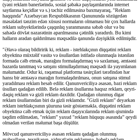
(yəni reklam banerlərində, sosial şəbəkə paylaşımlarında internet
saytlarına keçidlər və s.) təchiz edilməsinə baxmayaraq, "Reklam
haqqında” Azərbaycan Respublikasının Qanununda sözügedən
məsələləri tənzim edən xüsusi normaların olmaması bir çox hallarda
reklam subyektlərində çaşqınlıq yaranmasına səbəb olur və bu
sahədə dövlət nəzarətinin aparılmasına çətinlik yaradırdı. Bu kimi
halların aradan qaldırılması məqsədilə qanunda dəyişiklik edilmişdir.
"Əlavə olaraq bildiririk ki, reklam - istehlakçının diqqətini reklam
obyektinə müxtəlif vasitə və üsullardan istifadə olunmaqla istənilən
formada cəlb etmək, marağını formalaşdırmaq və saxlamaq, əmtəəni
bazarda tanıtmaq və satışını stimullaşdırmaq məqsədi ilə yayımlanan
məlumatdır. Odur ki, rəqəmsal platforma təsirçiləri tərəfindən hər
hansı bir əmtəəyə marağın formalaşdırılması, onun satışına stimul
yaradılması reklam hesab edilir. Qanunvericiliyə əsasən, bəzi reklam
üsulları qadağan edilib. Belə reklam üsullarına haqsız reklam, qeyri-
dəqiq reklam və gizli reklam daxildir. Qadağan olunmuş digər
reklam üsullarından biri də gizli reklamdır. "Gizli reklam” deyərkən
reklam istehlakçısının şüuruna təsir göstərməklə, diqqətini reklam
obyektinə cəlb etmək üçün reklam daşıyıcılarında reklam qismində
təqdim edilmədən, "reklam” yaxud "reklam hüququ əsasında” qeydi
olmadan verilən məlumat başa düşülür.
Mövcud qanunvericiliyə əsasən reklamı qadağan olunmuş
məhsulların, texnikanın, xidmətlərin reklamına, habelə reklam