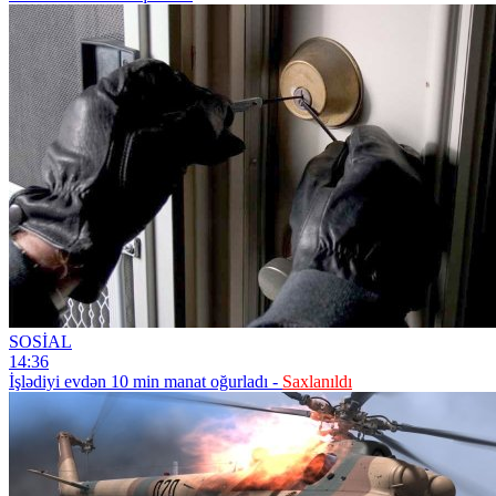
SOSİAL
14:36
İşlədiyi evdən 10 min manat oğurladı -
Saxlanıldı