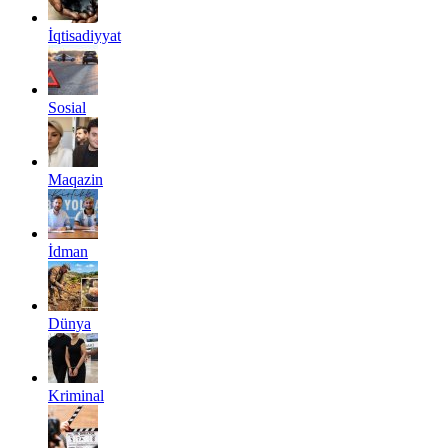
İqtisadiyyat
Sosial
Maqazin
İdman
Dünya
Kriminal