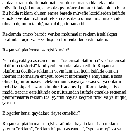
əmtəə barədə ətraflı məlumatın verilməsi məqsədilə reklamda
müvafiq keçidlərdən, eləcə də qısa nömrələrdən istifadə oluna bilər.
Bu halda reklam olunan əmtəə barədə müvafiq keçidlərdən istifadə
etməklə verilən məlumat reklamda istifadə olunan məlumata zidd
olmamalı, onun tamlığına xələl gətirməməlidir.
Reklamda əmtəə barədə verilən məlumatlar reklam istehlakçısı
tərəfindən açıq və başa düşülən formada ifadə edilməlidir.
Rəqəmsal platforma təsirçisi kimdir?
Yeni dəyişikliyə əsasən qanuna "rəqəmsal platforma” və "rəqəmsal
platforma təsirçisi” kimi yeni terminlər əlavə edilib. Rəqəmsal
platforma dedikdə reklamın yayımlanması üçün istifadə olunan
internet informasiya ehtiyatı (dövlət informasiya ehtiyatları istisna
olmaqla), informasiya telekommunikasiya şəbəkəsi və ya onların
mobil tətbiqləri nəzərdə tutulur. Rəqəmsal platforma təsirçisi isə
maddi qazanc qarşılığında öz nüfuzundan istifadə etməklə rəqəmsal
platformalarda reklam fəaliyyətini həyata keçirən fiziki va ya hüquqi
şəxsdir.
Blogerlər hansı qaydalara riayət etməlidir?
Rəqəmsal platforma təsirçisi tərəfindən həyata keçirilən reklam
yayımı "reklam”, "reklam hüququ əsasında”, "sponsorluq” və ya