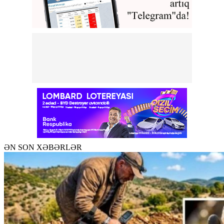
ƏN SON XƏBƏRLƏR