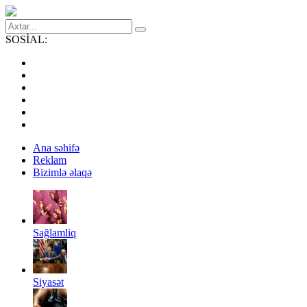
SOSİAL:
Ana səhifə
Reklam
Bizimlə əlaqə
Sağlamliq
Siyasət