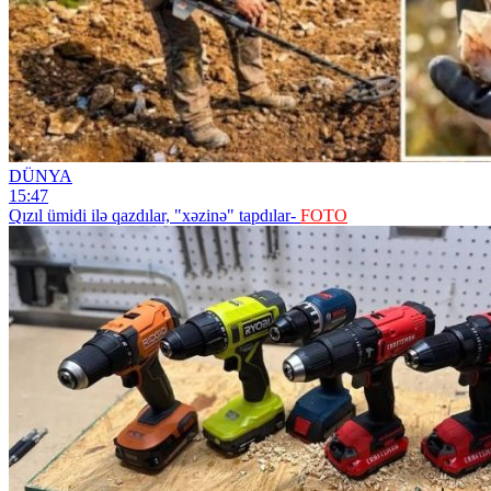
DÜNYA
15:47
Qızıl ümidi ilə qazdılar, "xəzinə" tapdılar-
FOTO