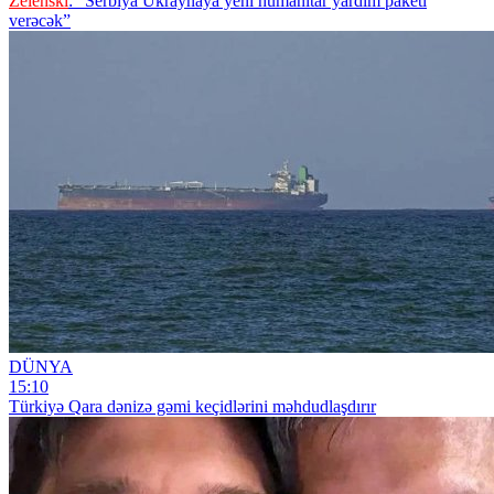
Zelenski
: “Serbiya Ukraynaya yeni humanitar yardım paketi
verəcək”
DÜNYA
15:10
Türkiyə Qara dənizə gəmi keçidlərini məhdudlaşdırır