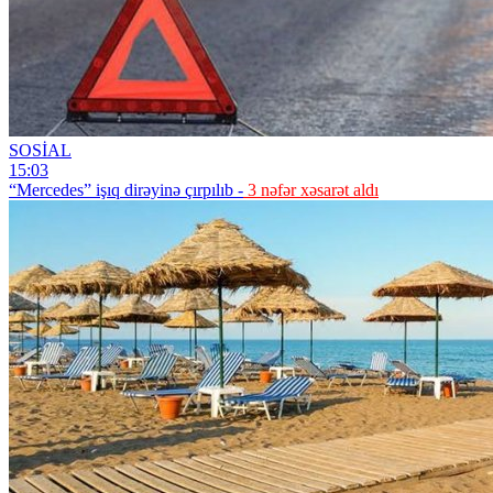
SOSİAL
15:03
“Mercedes” işıq dirəyinə çırpılıb -
3 nəfər xəsarət aldı