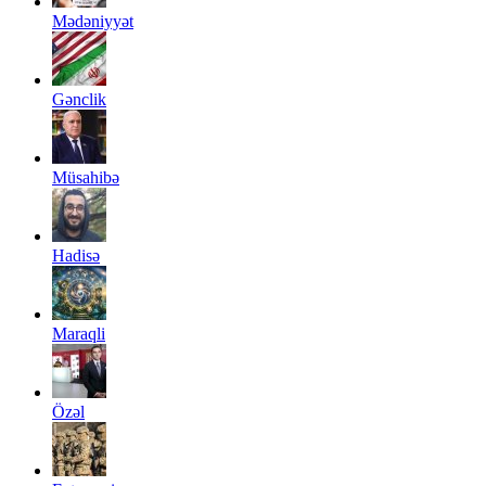
Mədəniyyət
Gənclik
Müsahibə
Hadisə
Maraqli
Özəl