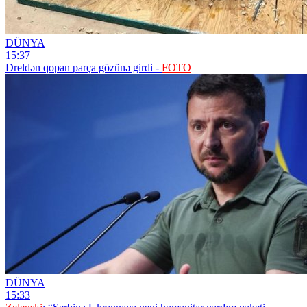
DÜNYA
15:37
Dreldən qopan parça gözünə girdi -
FOTO
DÜNYA
15:33