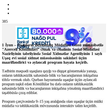
385
1 İyun – Uşaqların Beynəlxalq Müdafiəsi Günü münasibətilə
"Azercell Könüllüləri” Əmək və Əhalinin Sosial Müdafiəsi
Nazirliyinin tabeliyində Sosial Xidmətlər Agentliyinin 1 saylı
Uşaq evi sosial xidmət müəssisəsinin sakinləri üçün
maarifləndirici və əyləncəli proqram həyata keçirib.
Tədbirin məqsədi uşaqlara qayğı və diqqət göstərməklə yanaşı,
onların təhlükəsizlik sahəsində bilik və bacarıqlarının inkişafına
töhfə vermək olub. Qurban bayramında uşaqlar üçün əyləncəli
proqram təşkil edən Könüllülər bu dəfə onların təhlükəsizlik
sahəsində bilik və bacarıqlarının inkişafına yönəlmiş maarifləndirici
təşəbbüslə çıxış ediblər.
Proqram çərçivəsində 9–15 yaş aralığında olan uşaqlar üçün mülki
müdafiə və təhlükəsizlik mövzusunda interaktiv təlim keçirilib.