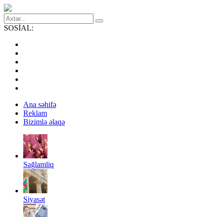
SOSİAL:
Ana səhifə
Reklam
Bizimlə əlaqə
Sağlamliq
Siyasət