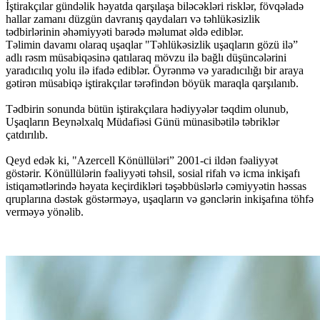
İştirakçılar gündəlik həyatda qarşılaşa biləcəkləri risklər, fövqəladə
hallar zamanı düzgün davranış qaydaları və təhlükəsizlik
tədbirlərinin əhəmiyyəti barədə məlumat əldə ediblər.
Təlimin davamı olaraq uşaqlar "Təhlükəsizlik uşaqların gözü ilə”
adlı rəsm müsabiqəsinə qatılaraq mövzu ilə bağlı düşüncələrini
yaradıcılıq yolu ilə ifadə ediblər. Öyrənmə və yaradıcılığı bir araya
gətirən müsabiqə iştirakçılar tərəfindən böyük maraqla qarşılanıb.
Tədbirin sonunda bütün iştirakçılara hədiyyələr təqdim olunub,
Uşaqların Beynəlxalq Müdafiəsi Günü münasibətilə təbriklər
çatdırılıb.
Qeyd edək ki, "Azercell Könüllüləri” 2001-ci ildən fəaliyyət
göstərir. Könüllülərin fəaliyyəti təhsil, sosial rifah və icma inkişafı
istiqamətlərində həyata keçirdikləri təşəbbüslərlə cəmiyyətin həssas
qruplarına dəstək göstərməyə, uşaqların və gənclərin inkişafına töhfə
verməyə yönəlib.