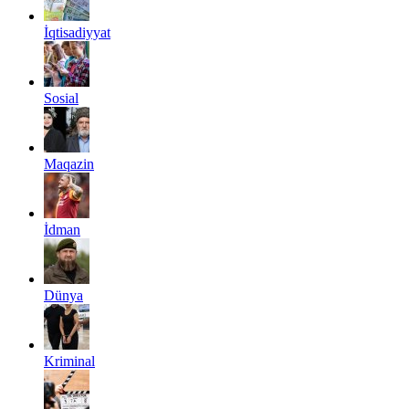
İqtisadiyyat
Sosial
Maqazin
İdman
Dünya
Kriminal