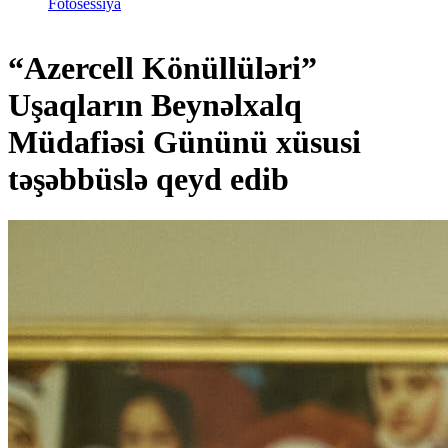
Fotosessiya
“Azercell Könüllüləri”
Uşaqların Beynəlxalq
Müdafiəsi Gününü xüsusi
təşəbbüslə qeyd edib