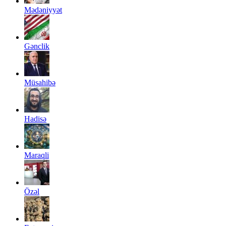
Mədəniyyət
Gənclik
Müsahibə
Hadisə
Maraqli
Özəl