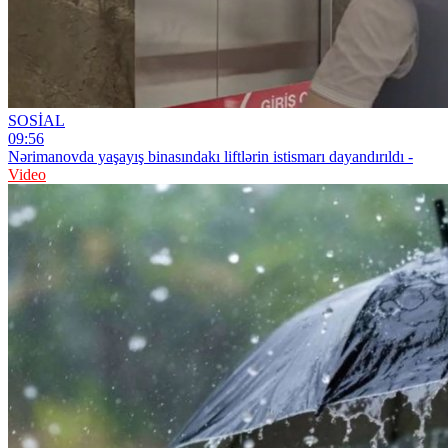
SOSİAL
09:56
Nərimanovda yaşayış binasındakı liftlərin istismarı dayandırıldı -
Video