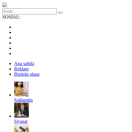
SOSİAL:
Ana səhifə
Reklam
Bizimlə əlaqə
Sağlamliq
Siyasət