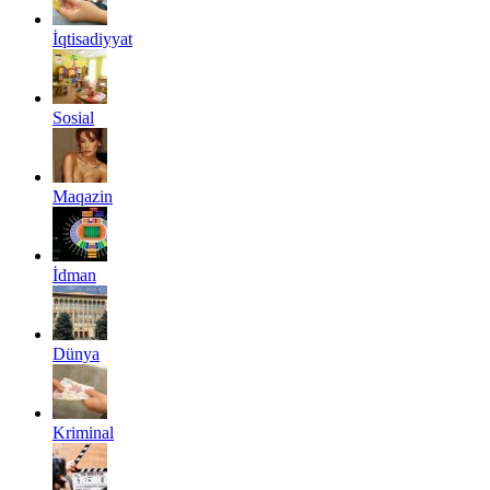
İqtisadiyyat
Sosial
Maqazin
İdman
Dünya
Kriminal