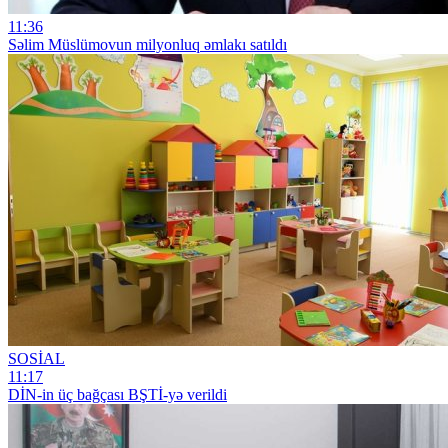
11:36
Səlim Müslümovun milyonluq əmlakı satıldı
SOSİAL
11:17
DİN-in üç bağçası BŞTİ-yə verildi