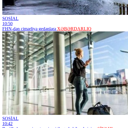
SOSİAL
10:50
FHN-dən çimərliyə gedənlərə
XƏBƏRDARLIQ
SOSİAL
10:42