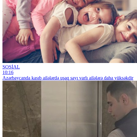
SOSİAL
10:16
Azərbaycanda kasıb ailələrdə uşaq sayı varlı ailələrə daha yüksəkdir