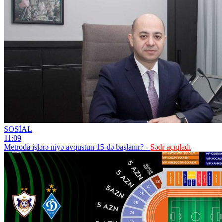
SOSİAL
11:09
Metroda işlərə niyə avqustun 15-də başlanır? -
Sədr açıqladı