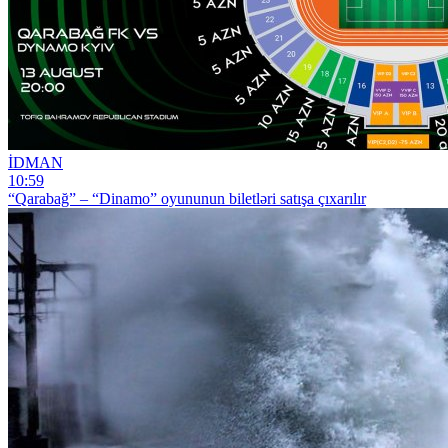
İDMAN
10:59
“Qarabağ” – “Dinamo” oyununun biletləri satışa çıxarılır