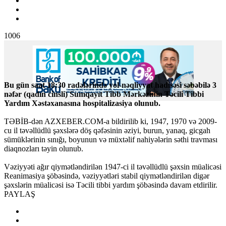
1006
Bu gün saat 18:30 radələrində yol-nəqliyyat hadisəsi səbəbilə 3
nəfər (qadın cinsli) Sumqayıt Tibb Mərkəzinin Təcili Tibbi
Yardım Xəstəxanasına hospitalizasiya olunub.
TƏBİB-dən AZXEBER.COM-a bildirilib ki, 1947, 1970 və 2009-
cu il təvəllüdlü şəxslərə döş qəfəsinin əziyi, burun, yanaq, gicgah
sümüklərinin sınığı, boyunun və müxtəlif nahiyələrin səthi travması
diaqnozları təyin olunub.
Vəziyyəti ağır qiymətləndirilən 1947-ci il təvəllüdlü şəxsin müalicəsi
Reanimasiya şöbəsində, vəziyyətləri stabil qiymətləndirilən digər
şəxslərin müalicəsi isə Təcili tibbi yardım şöbəsində davam etdirilir.
PAYLAŞ