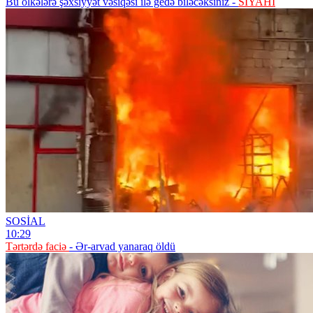
Bu ölkələrə şəxsiyyət vəsiqəsi ilə gedə biləcəksiniz -
SİYAHI
SOSİAL
10:29
Tərtərdə faciə
- Ər-arvad yanaraq öldü