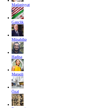
Mədəniyyət
Gənclik
Müsahibə
Hadisə
Maraqli
Özəl