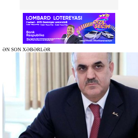
ƏN SON XƏBƏRLƏR