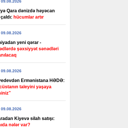
 09.08.2026
iyə Qara dənizdə həyəcan
i çaldı:
hücumlar artır
 09.08.2026
iyadan yeni qərar -
ədlərdə şəxsiyyət sənədləri
anılacaq
 09.08.2026
edevdən Ermənistana HƏDƏ:
cüstanın taleyini yaşaya
siniz”
 09.08.2026
radan Kiyevə silah satışı:
ıda nələr var?