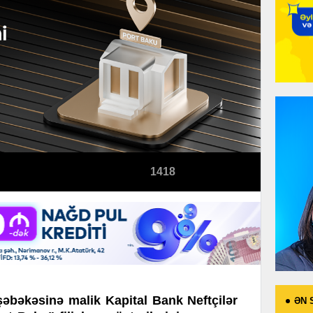
1418
əbəkəsinə malik Kapital Bank Neftçilər
ƏN 