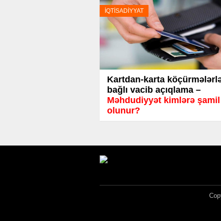
İQTİSADİYYAT
Kartdan-karta köçürmələrl
bağlı vacib açıqlama –
Məhdudiyyət kimlərə şamil
olunur?
Copy