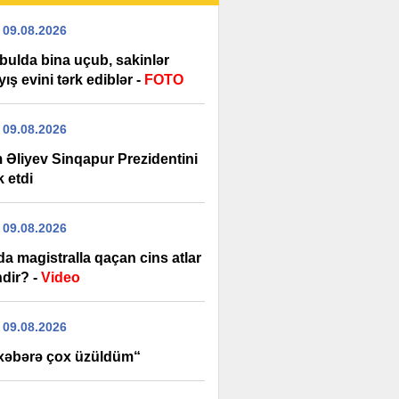
 09.08.2026
bulda bina uçub, sakinlər
ış evini tərk ediblər -
FOTO
 09.08.2026
m Əliyev Sinqapur Prezidentini
k etdi
 09.08.2026
a magistralla qaçan cins atlar
ndir? -
Video
 09.08.2026
xəbərə çox üzüldüm“