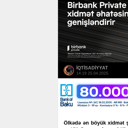
İQTİSADİYYAT
14:19 25.04.2025
Ölkədə ən böyük xidmət ş