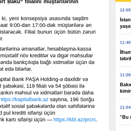
t Baku” filialını müştərilərinin
12:05
i, yeni konsepsiya əsasında təqdim
İstan
n saat 9:00-dan 17:00-dək müştərilərə ən
yaşay
stərəcək. Filial
bunun üçün bütün zəruri
r.
11:40
tərilərinə əmanətlər, hesablaşma-kassa
İlha
, müxtəlif növ kreditlər və digər məhsullar
təbri
kəndə bankçılıqla bağlı xidmətlər üçün də
ət edə bilərlər.
11:08
apital Bank PAŞA Holding-ə daxildir və
Bakıd
şəbəkəsi, 119 filialı və 54 şöbəsi ilə
kimi
 Bankın məhsul və xidmətləri barədə daha
https://kapitalbank.az
saytına, 196 Sorğu
əlif sosial şəbəkələrdə olan səhifələrinə
11:04
 pul krediti sifarişi üçün
“Bu 
nk kartı sifarişi üçün —
https://kbl.az/prcrc
.