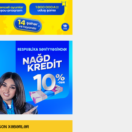
SON XƏBƏRLƏR