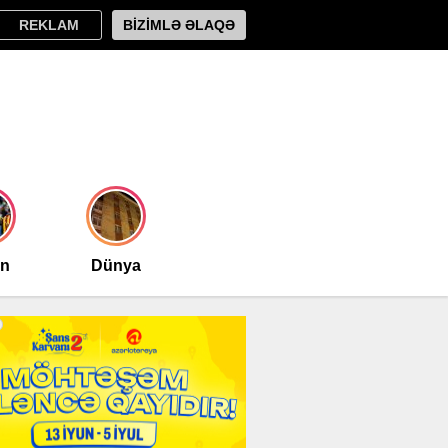
REKLAM
BİZİMLƏ ƏLAQƏ
an
Dünya