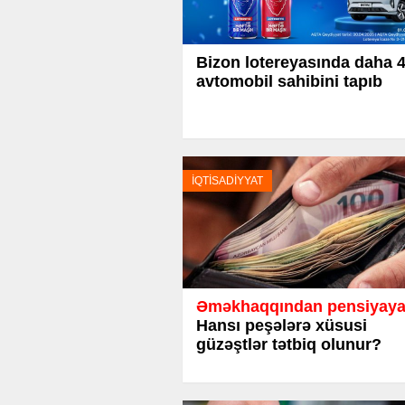
Bizon lotereyasında daha 
avtomobil sahibini tapıb
İQTİSADİYYAT
Əməkhaqqından pensiyaya
Hansı peşələrə xüsusi
güzəştlər tətbiq olunur?