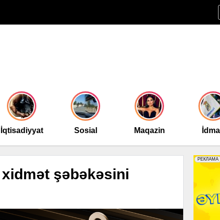
İqtisadiyyat
Sosial
Maqazin
İdm
 xidmət şəbəkəsini