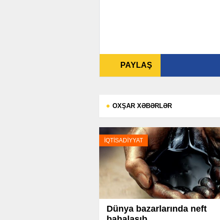
PAYLAŞ
OXŞAR XƏBƏRLƏR
İQTİSADİYYAT
Dünya bazarlarında neft
bahalaşıb