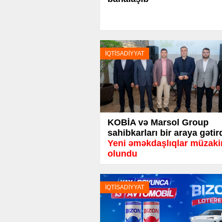
İQTİSADİYYAT
KOBİA və Marsol Group
sahibkarları bir araya gətir
Yeni əməkdaşlıqlar müzaki
olundu
İQTİSADİYYAT