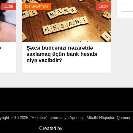
11:06
İQTİSADİYYAT
10:24
ə
Şəxsi büdcənizi nəzarətdə
saxlamaq üçün bank hesabı
niyə vacibdir?
right 2010-2025. “Azxəbər” İnformasiya Agentliyi. Müəllif Hüquqları Qorunur.
Created by