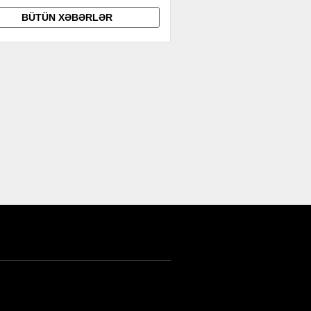
BÜTÜN XƏBƏRLƏR