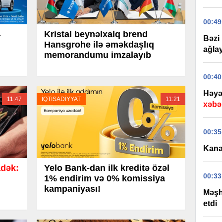
00:49
4
Kristal beynəlxalq brend
Bəzi
Hansgrohe ilə əməkdaşlıq
ağlay
memorandumu imzalayıb
00:40
Həyə
11:47
İQTİSADİYYAT
11:21
xəbər
00:35
Kanal
dək:
Yelo Bank-dan ilk kreditə özəl
00:33
1% endirim və 0% komissiya
kampaniyası!
Məşh
etdi