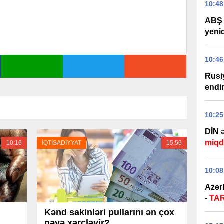
10:48
ABŞ 
yeni
10:46
Rusi
endir
10:25
DİN ə
miqd
10:16
İQTİSADİYYAT
15:56
10:08
Azər
-
TA
Kənd sakinləri pullarını ən çox
nəyə xərcləyir?