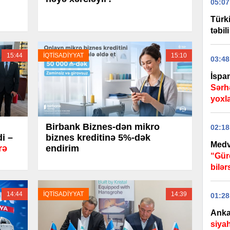
05:07
Türk
təbil
15:44
İQTİSADİYYAT
15:10
03:48
İspan
Sərh
yoxl
Birbank Biznes-dən mikro
02:18
di –
biznes kreditinə 5%-dək
Medv
rə
endirim
“Gür
bilər
14:44
İQTİSADİYYAT
14:39
01:28
Anka
siyah