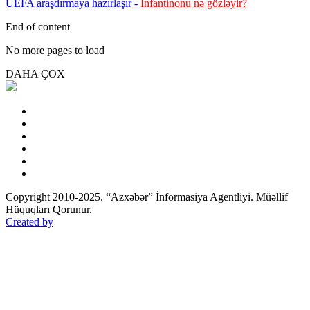
UEFA araşdırmaya hazırlaşır -
İnfantinonu nə gözləyir?
End of content
No more pages to load
DAHA ÇOX
Copyright 2010-2025. “Azxəbər” İnformasiya Agentliyi. Müəllif
Hüquqları Qorunur.
Created by