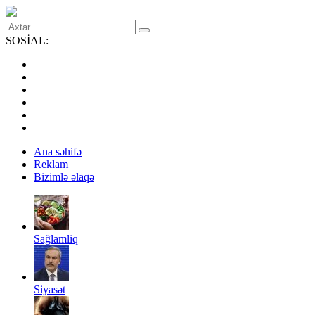
SOSİAL:
Ana səhifə
Reklam
Bizimlə əlaqə
Sağlamliq
Siyasət