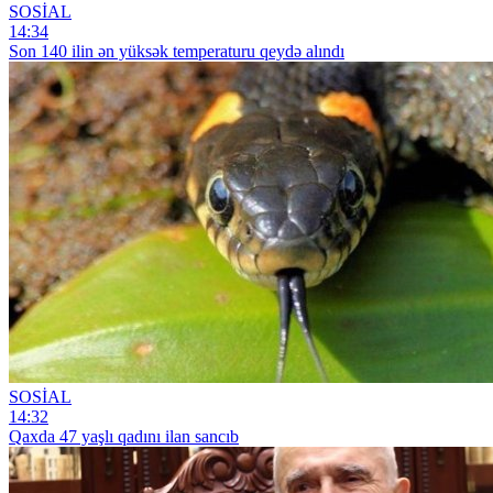
SOSİAL
14:34
Son 140 ilin ən yüksək temperaturu qeydə alındı
SOSİAL
14:32
Qaxda 47 yaşlı qadını ilan sancıb