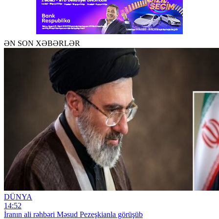
ƏN SON XƏBƏRLƏR
DÜNYA
14:52
İranın ali rəhbəri Məsud Pezeşkianla görüşüb