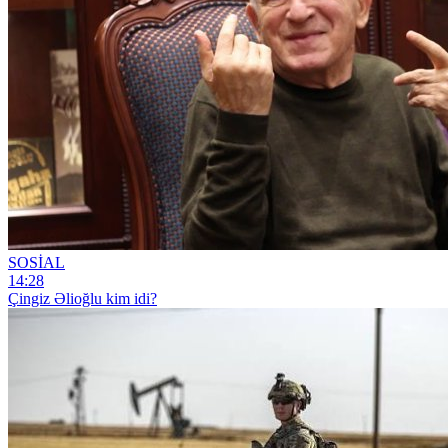
SOSİAL
14:28
Çingiz Əlioğlu kim idi?