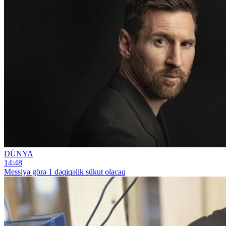
DÜNYA
14:48
Messiyə görə 1 dəqiqəlik sükut olacaq