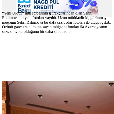
“Yeni Ulduz” müsabiqəsinin iştirakçılarından olan Sehri
Rəhimovanın yeni fotoları yayılıb.
Uzun müddətdir ki, görünməyən
müğənni Sehri Rəhimova bu dəfə cazibədar fotoları ilə diqqət çəkib.
Özünü gənclərə nümunə sayan müğənni fotoları ilə Azərbaycanın
seks simvolu olduğunu bir daha sübut edib
.