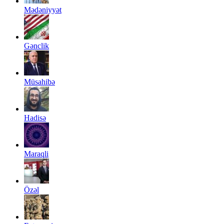
Mədəniyyət
Gənclik
Müsahibə
Hadisə
Maraqli
Özəl