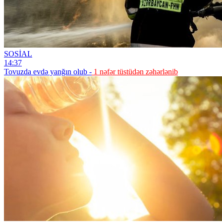
SOSİAL
14:37
Tovuzda evdə yanğın olub -
1 nəfər tüstüdən zəhərlənib