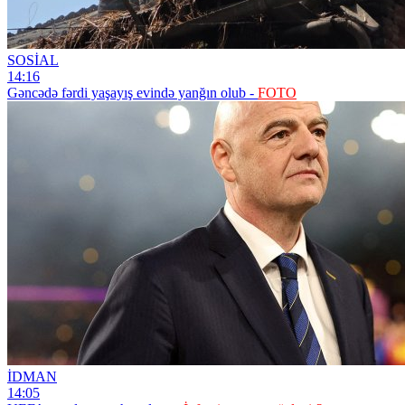
SOSİAL
14:16
Gəncədə fərdi yaşayış evində yanğın olub -
FOTO
İDMAN
14:05