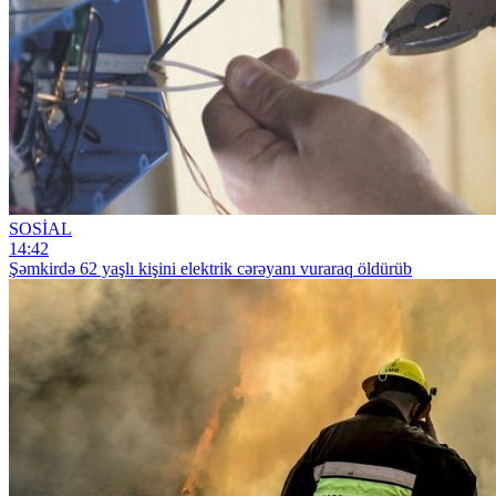
SOSİAL
14:42
Şəmkirdə 62 yaşlı kişini elektrik cərəyanı vuraraq öldürüb