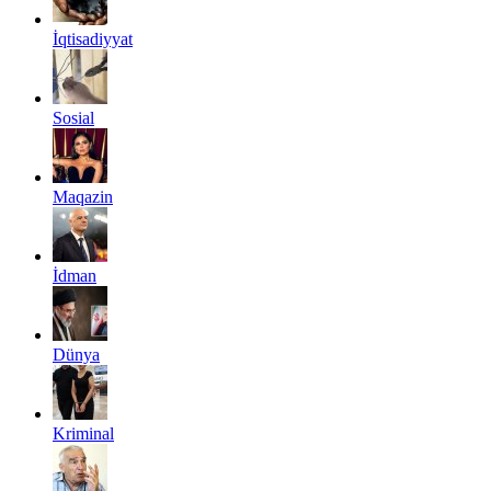
İqtisadiyyat
Sosial
Maqazin
İdman
Dünya
Kriminal