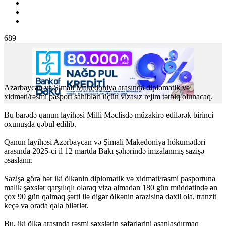
689
Azərbaycan və Şimali Makedoniya arasında diplomatik və
xidməti/rəsmi pasport sahibləri üçün vizasız rejim tətbiq olunacaq.
Bu barədə qanun layihəsi Milli Məclisdə müzakirə edilərək birinci
oxunuşda qəbul edilib.
Qanun layihəsi Azərbaycan və Şimali Makedoniya hökumətləri
arasında 2025-ci il 12 martda Bakı şəhərində imzalanmış sazişə
əsaslanır.
Sazişə görə hər iki ölkənin diplomatik və xidməti/rəsmi pasportuna
malik şəxslər qarşılıqlı olaraq viza almadan 180 gün müddətində ən
çox 90 gün qalmaq şərti ilə digər ölkənin ərazisinə daxil ola, tranzit
keçə və orada qala bilərlər.
Bu, iki ölkə arasında rəsmi şəxslərin səfərlərini asanlaşdırmaq