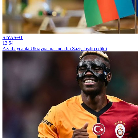
SİYASƏT
13:54
Azərbaycanla Ukrayna arasında bu Saziş təsdiq edildi