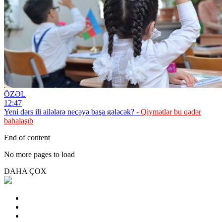
ÖZƏL
12:47
Yeni dərs ili ailələrə neçəyə başa gələcək? -
Qiymətlər bu qədər
bahalaşıb
End of content
No more pages to load
DAHA ÇOX