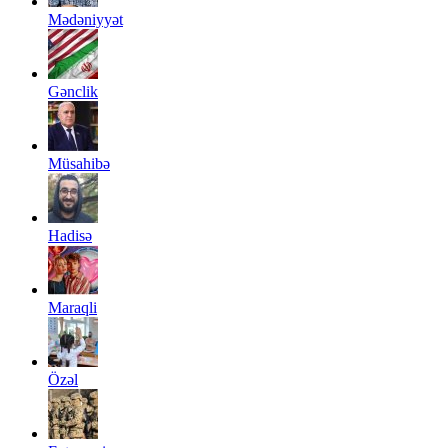
Mədəniyyət
Gənclik
Müsahibə
Hadisə
Maraqli
Özəl