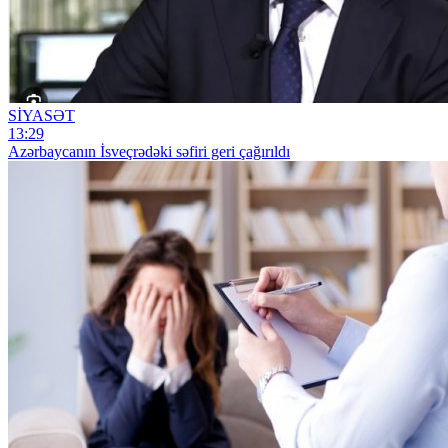
SİYASƏT
13:29
Azərbaycanın İsveçrədəki səfiri geri çağırıldı