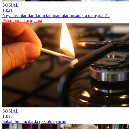
SOSİAL
13:21
Niyə insanlar dərdlərini tanımadıqları insanlara danışırlar? –
Psixoloqdan açıqlama
SOSİAL
13:15
Sabah bu ərazilərdə qaz olmayacaq