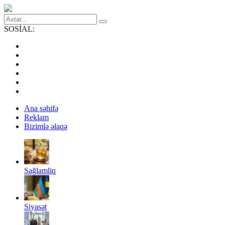
SOSİAL:
Ana səhifə
Reklam
Bizimlə əlaqə
Sağlamliq
Siyasət