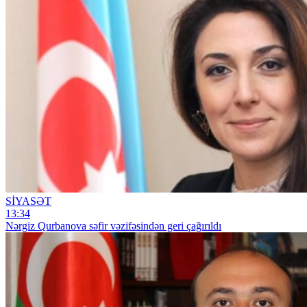
SİYASƏT
13:34
Nərgiz Qurbanova səfir vəzifəsindən geri çağırıldı