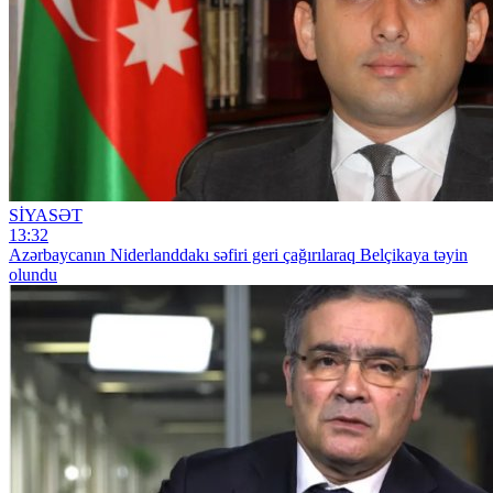
SİYASƏT
13:32
Azərbaycanın Niderlanddakı səfiri geri çağırılaraq Belçikaya təyin
olundu