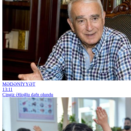
MƏDƏNİYYƏT
13:11
Çingiz Əlioğlu dəfn olundu