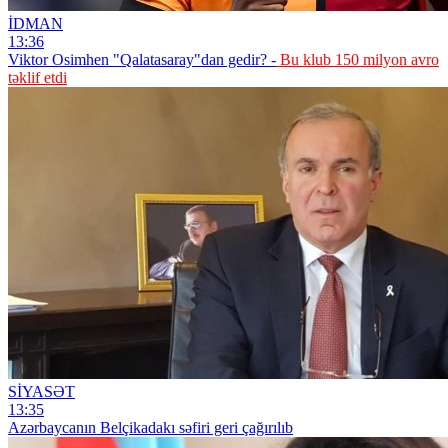
İDMAN
13:36
Viktor Osimhen "Qalatasaray"dan gedir? -
Bu klub 150 milyon avro
təklif etdi
SİYASƏT
13:35
Azərbaycanın Belçikadakı səfiri geri çağırılıb