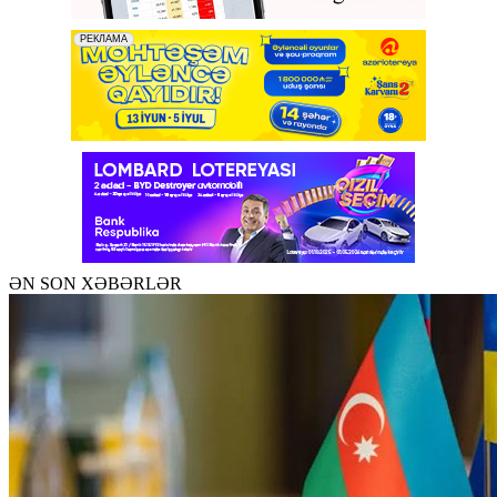
ƏN SON XƏBƏRLƏR