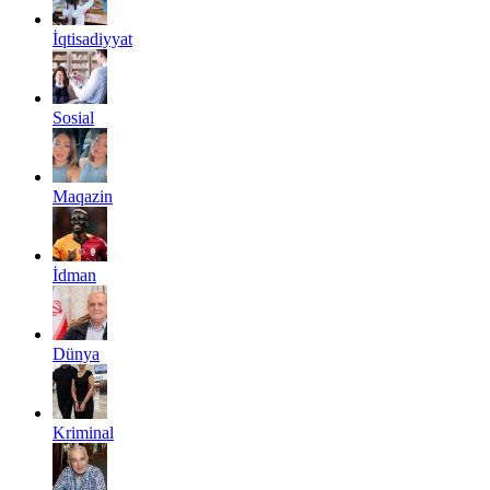
İqtisadiyyat
Sosial
Maqazin
İdman
Dünya
Kriminal