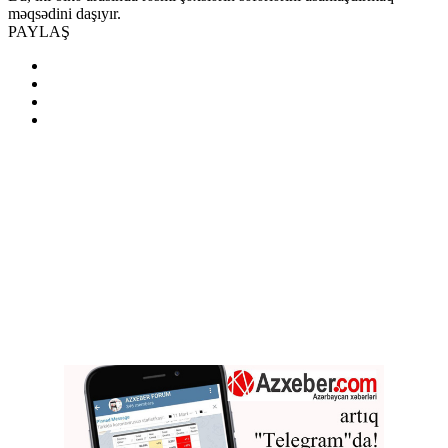
məqsədini daşıyır.
PAYLAŞ