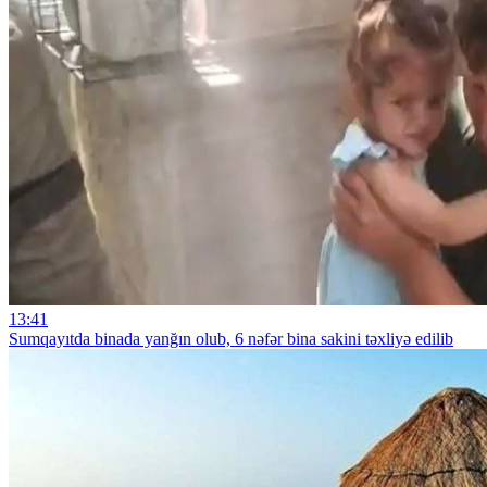
13:41
Sumqayıtda binada yanğın olub, 6 nəfər bina sakini təxliyə edilib