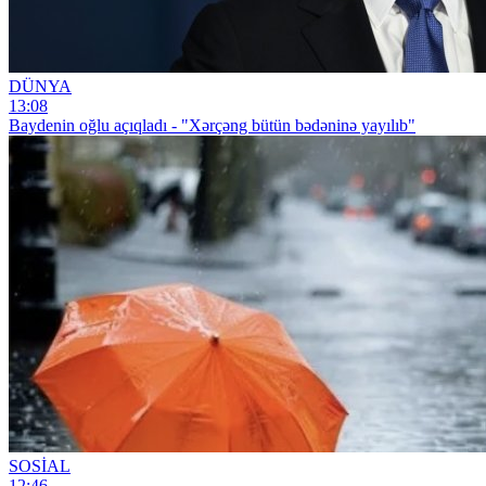
DÜNYA
13:08
Baydenin oğlu açıqladı - "Xərçəng bütün bədəninə yayılıb"
SOSİAL
12:46