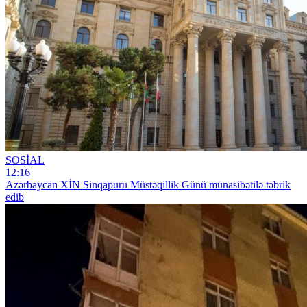
SOSİAL
12:16
Azərbaycan XİN Sinqapuru Müstəqillik Günü münasibətilə təbrik
edib