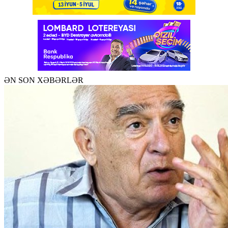
ƏN SON XƏBƏRLƏR