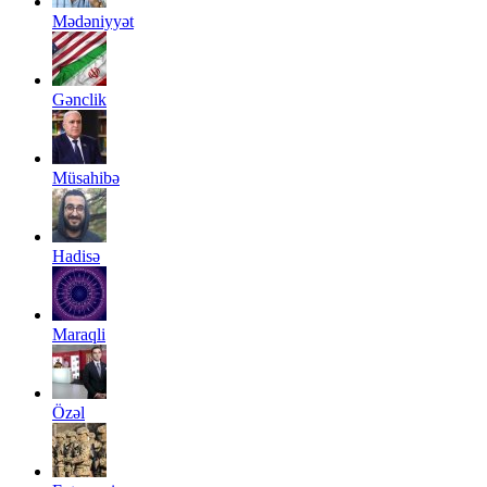
Mədəniyyət
Gənclik
Müsahibə
Hadisə
Maraqli
Özəl