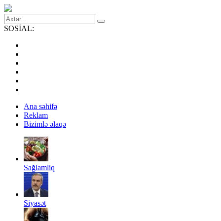
SOSİAL:
Ana səhifə
Reklam
Bizimlə əlaqə
Sağlamliq
Siyasət