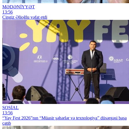
MƏDƏNİYYƏT
13:56
Çingiz Əlioğlu vəfat etdi
SOSİAL
13:56
“Yay Fest 2026”nın “Müasir şəhərlər və texnologiya” düşərgəsi başa
çatıb