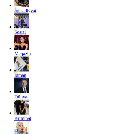
İqtisadiyyat
Sosial
Maqazin
İdman
Dünya
Kriminal