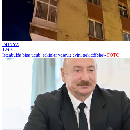
DÜNYA
12:05
İstanbulda bina uçub, sakinlər yaşayış evini tərk ediblər -
FOTO