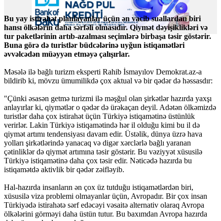
Bu yay istirahət planlayanlar üçün ən vacib suallardan biri
hansı ölkələrin daha sərfəli olmasıdır. Qiymət dəyişiklikləri və
tur paketlərinin artıb-azalması seçimlərə birbaşa təsir göstərir.
Buna görə də turistlər büdcələrinə uyğun istiqamətləri
əvvəlcədən müəyyən etməyə çalışırlar.
Məsələ ilə bağlı turizm eksperti Rahib İsmayılov Demokrat.az-a
bildirib ki, mövzu ümumilikdə çox aktual və bir qədər də həssasdır:
"Çünki əsasən getmə turizmi ilə məşğul olan şirkətlər hazırda yaxşı
anlayırlar ki, qiymətlər o qədər də ürəkaçan deyil. Adətən ölkəmizdə
turistlər daha çox istirahət üçün Türkiyə istiqamətinə üstünlük
verirlər. Lakin Türkiyə istiqamətində hər il olduğu kimi bu il də
qiymət artımı tendensiyası davam edir. Üstəlik, dünya üzrə hava
yolları şirkətlərində yanacaq və digər xərclərlə bağlı yaranan
çətinliklər də qiymət artımına təsir göstərir. Bu vəziyyət xüsusilə
Türkiyə istiqamətinə daha çox təsir edir. Nəticədə hazırda bu
istiqamətdə aktivlik bir qədər zəifləyib.
Hal-hazırda insanların ən çox üz tutduğu istiqamətlərdən biri,
xüsusilə viza problemi olmayanlar üçün, Avropadır. Bir çox insan
Türkiyədə istirahətə sərf edəcəyi vəsaitə alternativ olaraq Avropa
ölkələrini görməyi daha üstün tutur. Bu baxımdan Avropa hazırda