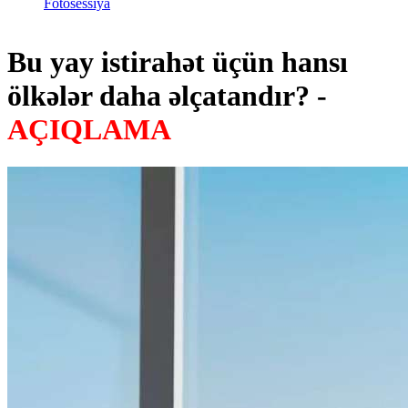
Fotosessiya
Bu yay istirahət üçün hansı
ölkələr daha əlçatandır? -
AÇIQLAMA