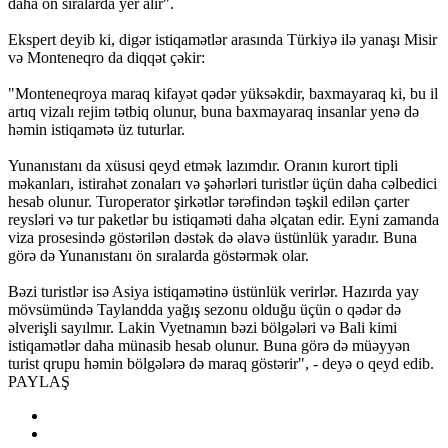
daha ön sıralarda yer alır".
Ekspert deyib ki, digər istiqamətlər arasında Türkiyə ilə yanaşı Misir
və Monteneqro da diqqət çəkir:
"Monteneqroya maraq kifayət qədər yüksəkdir, baxmayaraq ki, bu il
artıq vizalı rejim tətbiq olunur, buna baxmayaraq insanlar yenə də
həmin istiqamətə üz tuturlar.
Yunanıstanı da xüsusi qeyd etmək lazımdır. Oranın kurort tipli
məkanları, istirahət zonaları və şəhərləri turistlər üçün daha cəlbedici
hesab olunur. Turoperator şirkətlər tərəfindən təşkil edilən çarter
reysləri və tur paketlər bu istiqaməti daha əlçatan edir. Eyni zamanda
viza prosesində göstərilən dəstək də əlavə üstünlük yaradır. Buna
görə də Yunanıstanı ön sıralarda göstərmək olar.
Bəzi turistlər isə Asiya istiqamətinə üstünlük verirlər. Hazırda yay
mövsümündə Taylandda yağış sezonu olduğu üçün o qədər də
əlverişli sayılmır. Lakin Vyetnamın bəzi bölgələri və Bali kimi
istiqamətlər daha münasib hesab olunur. Buna görə də müəyyən
turist qrupu həmin bölgələrə də maraq göstərir", - deyə o qeyd edib.
PAYLAŞ