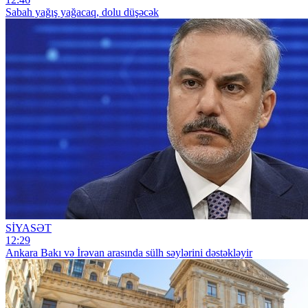
Sabah yağış yağacaq, dolu düşəcək
SİYASƏT
12:29
Ankara Bakı və İrəvan arasında sülh səylərini dəstəkləyir