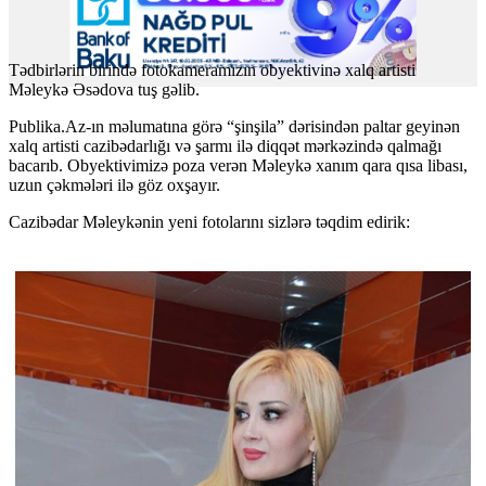
Tədbirlərin birində fotokameramızın obyektivinə xalq artisti
Məleykə Əsədova tuş gəlib.
Publika.Az-ın məlumatına görə “şinşila” dərisindən paltar geyinən
xalq artisti cazibədarlığı və şarmı ilə diqqət mərkəzində qalmağı
bacarıb.
Obyektivimizə poza verən Məleykə xanım qara qısa libası,
uzun çəkmələri ilə göz oxşayır.
C
azibədar Məleykənin yeni fotolarını sizlərə təqdim edir
ik
: