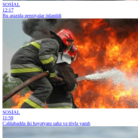
SOSİAL
12:17
Bu ərazidə pensiyalar ödənildi
SOSİAL
11:59
Cəlilabadda iki həyətyanı sahə və tövlə yanıb