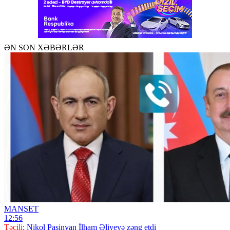
ƏN SON XƏBƏRLƏR
MANŞET
12:56
Təcili
: Nikol Paşinyan İlham Əliyevə zəng etdi