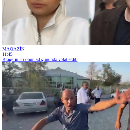
MAQAZİN
11:45
Blogerin əri onun ad günündə vəfat etdib