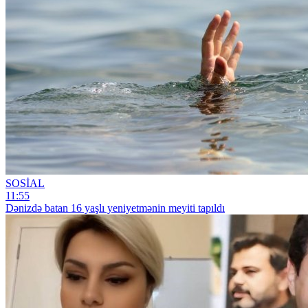
SOSİAL
11:55
Dənizdə batan 16 yaşlı yeniyetmənin meyiti tapıldı