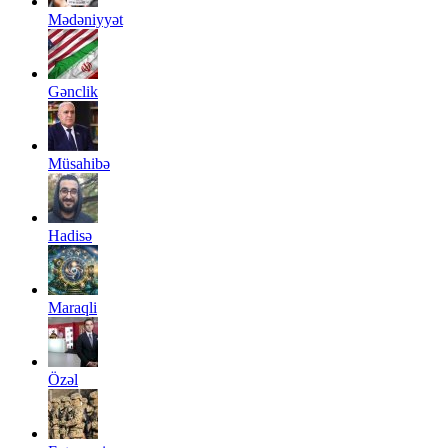
Mədəniyyət
Gənclik
Müsahibə
Hadisə
Maraqli
Özəl