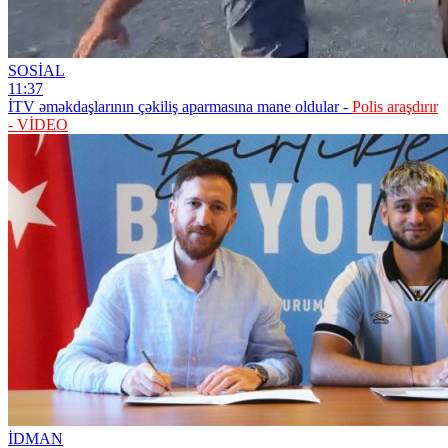
SOSİAL
11:37
İTV əməkdaşlarının çəkiliş aparmasına mane oldular -
Polis araşdırır
- VİDEO
İDMAN