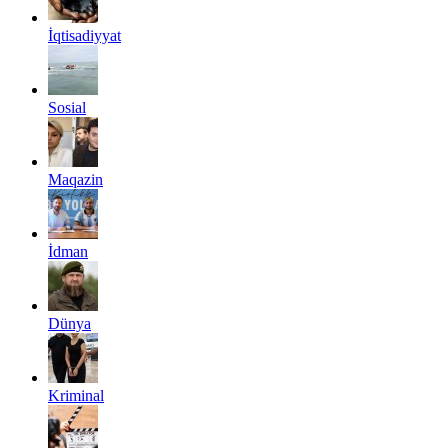
İqtisadiyyat
Sosial
Maqazin
İdman
Dünya
Kriminal