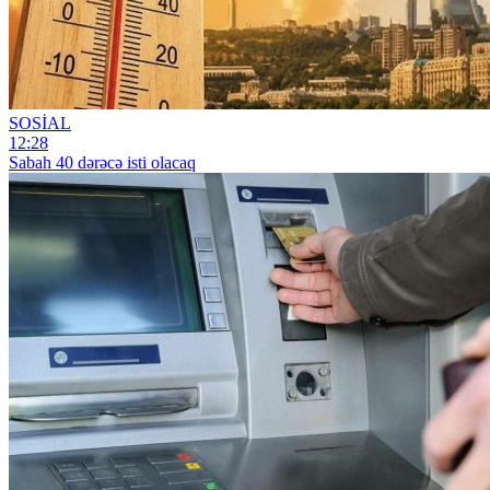
SOSİAL
12:28
Sabah 40 dərəcə isti olacaq