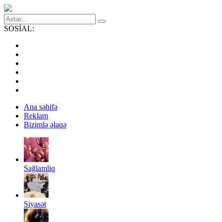
SOSİAL:
Ana səhifə
Reklam
Bizimlə əlaqə
Sağlamliq
Siyasət