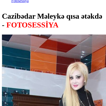
Fotosessiya
Cazibədar Məleykə qısa ətəkdə
-
FOTOSESSİYA