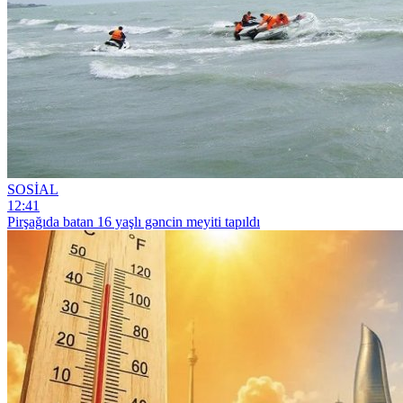
SOSİAL
12:41
Pirşağıda batan 16 yaşlı gəncin meyiti tapıldı