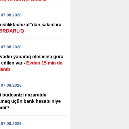
 07.08.2026
istiliktəchizat”dan sakinlərə
ƏRDARLIQ
 07.08.2026
rvadın yanaraq ölməsinə görə
edilən var -
Evdən 15 min də
lanıb
 07.08.2026
i büdcənizi nəzarətdə
amaq üçün bank hesabı niyə
bdir?
 07.08.2026