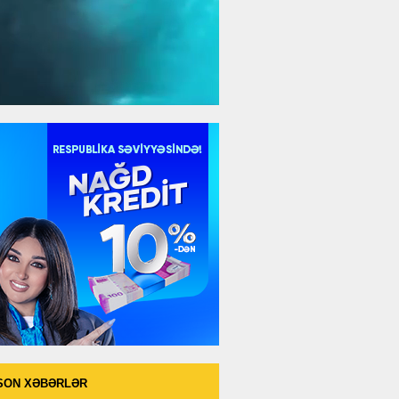
SON XƏBƏRLƏR