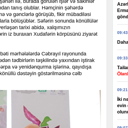
əhəri ilə, burada görülən işlər və sakinlər
Azər
ından tanış olublar. Həmçinin şəhərdə
Ermə
 və gənclərlə görüşüb, fikir mübadiləsi
gönd
nlarla bölüşüblər. Səfərin sonunda könüllülər
erləşən tarixi abidə, xalqımızın
09:43
ərin iz buraxan Xudafərin körpüsünü ziyarət
Daha
vbəti mərhələlərdə Cəbrayıl rayonunda
09:33
dən tədbirlərin təşkilində yaxından iştirak
ərpa və yenidənqurma işlərinə, qayıdışa
Tail
önüllü dəstəyin göstərilməsinə cəlb
Ölənl
09:21
İki n
evin 
olun
09:07