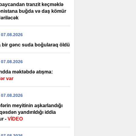
baycandan tranzit keçməklə
nistana buğda və daş kömür
əriləcək
 07.08.2026
 bir gənc suda boğularaq öldü
 07.08.2026
andda məktəbdə atışma:
ər var
 07.08.2026
əfərin meyitinin aşkarlandığı
qəsdən yandırıldığı iddia
ur -
VİDEO
 07.08.2026