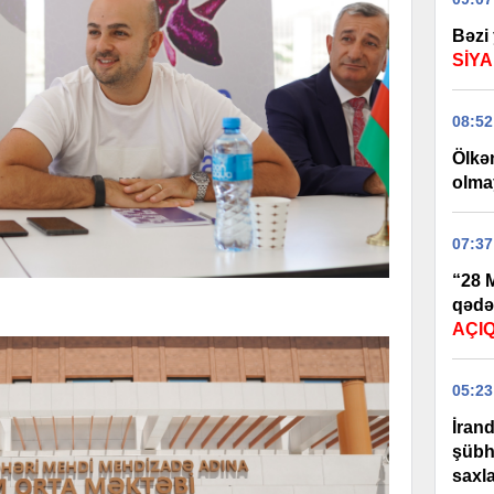
Bəzi 
SİYA
08:52
Ölkən
olma
07:37
“28 M
qədə
AÇI
05:23
İran
şübhə
saxla