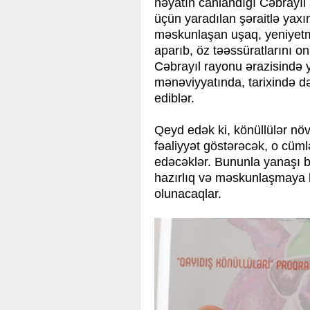
həyatın canlandığı Cəbrayıl ş
üçün yaradılan şəraitlə yax
məskunlaşan uşaq, yeniyetmə
aparıb, öz təəssüratlarını o
Cəbrayıl rayonu ərazisində y
mənəviyyatında, tarixində d
ediblər.
Qeyd edək ki, könüllülər nö
fəaliyyət göstərəcək, o cümlə
edəcəklər. Bununla yanaşı b
hazırlıq və məskunlaşmaya k
olunacaqlar.