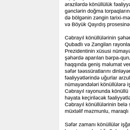
ərazilərdə könüllülük fəaliy
gənclərin doğma torpaqların
də bölgənin zəngin tarixi-məd
və Böyük Qayıdış prosesinə 
Cəbrayıl könüllülərinin şəhə
Qubadlı və Zəngilan rayonl
Prezidentinin xüsusi nümayə
şəhərdə aparılan bərpa-quruc
haqqında geniş məlumat verib
səfər təəssüratlarını dinləy
fəaliyyətlərində uğurlar arz
nümayəndələri könüllülərə i
Cəbrayıl rayonunda könüllü fəa
həyata keçiriləcək fəaliyyətlər
Cəbrayıl könüllülərinin belə 
müxtəlif məzmunlu, maraqlı t
Səfər zamanı könüllülər işğ