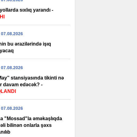
yollarda sıxlıq yarandı -
HI
 07.08.2026
in bu ərazilərində işıq
yacaq
 07.08.2026
ay” stansiyasında tikinti nə
r davam edəcək? -
QLANDI
 07.08.2026
da "Mossad"la əməkaşlıqda
li bilinən onlarla şəxs
nılıb