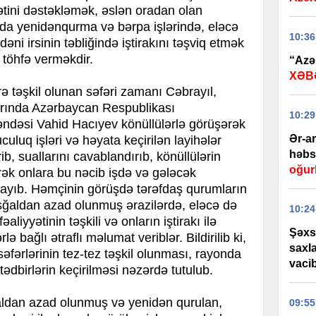
yətini dəstəkləmək, əslən oradan olan
da yenidənqurma və bərpa işlərində, eləcə
10:36
əni irsinin təbliğində iştirakını təşviq etmək
töhfə verməkdir.
“Azər
XƏB
rə təşkil olunan səfəri zamanı Cəbrayıl,
arında Azərbaycan Respublikası
10:29
ndəsi Vahid Hacıyev könüllülərlə görüşərək
Ər-a
uluq işləri və həyata keçirilən layihələr
həbs 
, suallarını cavablandırıb, könüllülərin
oğur
ərək onlara bu nəcib işdə və gələcək
ulayıb. Həmçinin görüşdə tərəfdaş qurumların
şğaldan azad olunmuş ərazilərdə, eləcə də
10:24
liyyətinin təşkili və onların iştirakı ilə
Şəxs
lə bağlı ətraflı məlumat veriblər. Bildirilib ki,
saxl
səfərlərinin tez-tez təşkil olunması, rayonda
vaci
ədbirlərin keçirilməsi nəzərdə tutulub.
aldan azad olunmuş və yenidən qurulan,
09:55