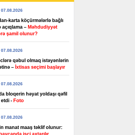
 07.08.2026
dan-karta köçürmələrlə bağlı
b açıqlama –
Məhdudiyyət
ərə şamil olunur?
 07.08.2026
clərə qəbul olmaq istəyənlərin
ətinə –
İxtisas seçimi başlayır
 07.08.2026
a bloqerin həyat yoldaşı qəfil
 etdi -
Foto
 07.08.2026
in manat maaş təklif olunur:
aycanda işçi axtarılır