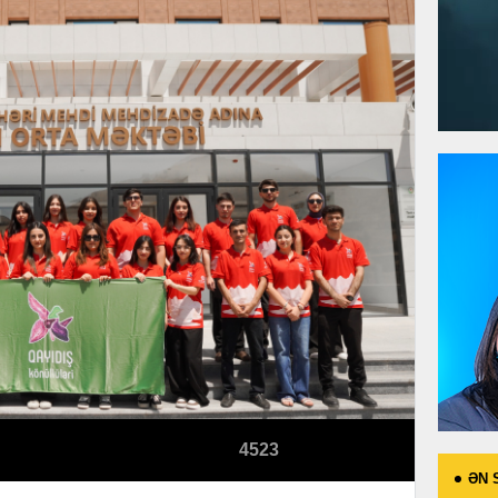
4523
ƏN 