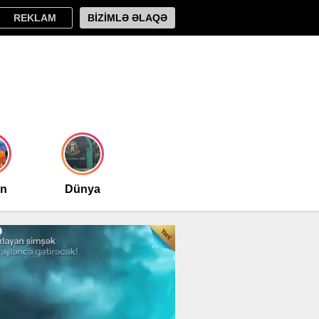
REKLAM
BİZİMLƏ ƏLAQƏ
an
Dünya