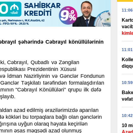
11:06
Kart
vaci
kiml
rayıl şəhərində Cəbrayıl könüllülərinin
11:01
Kolle
ki,
Cəbrayıl, Qubadlı və Zəngilan
diqq
spublikası Prezidentinin Xüsusi
və İdman Nazirliyinin və Gənclər Fondunun
Gənclər Təşkilatı tərəfindən formalaşdırılan
10:59
mının "Cəbrayıl Könüllüləri” qrupu ilk dəfə
Bakıd
şlayıb.
vəfat
aldan azad edilmiş ərazilərimizdə aparılan
10:42
də kökləri bu torpaqlara bağlı olan gənclərin
ırışına uyğun olaraq həyata keçirilən
10 m
ramının əsas məqsədi azad olunmuş
Azərb