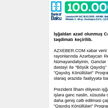
İşğaldan azad olunmuş Cəb
təqdimatı keçirilib.
AZXEBER.COM xəbər verir 
rayonlarında Azərbaycan Re
Nümayəndəliyinin, Gənclər 
dəstəyi ilə "Böyük Qayıdış” 
"Qayıdış Könüllüləri” Proqra
olaraq ərazidə fəaliyyətə ba
Prezident İlham Əliyevin işğ
işlərə gənc nəslin, xüsusilə 
daha geniş cəlb edilməsi çağ
"Qayıdış Könüllüləri” Proq