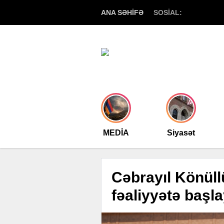
ANA SƏHİFƏ
SOSİAL:
MEDİA
Siyasət
Cəbrayıl Könüllü
fəaliyyətə başla