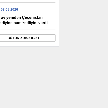
 07.08.2026
rov yenidən Çeçenistan
rliyinə namizədliyini verdi
BÜTÜN XƏBƏRLƏR