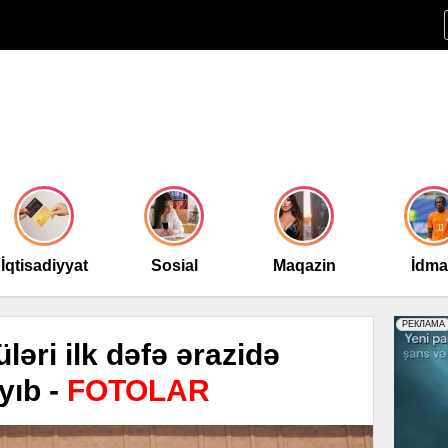
İqtisadiyyat
Sosial
Maqazin
İdm
ləri ilk dəfə ərazidə
yıb -
FOTOLAR