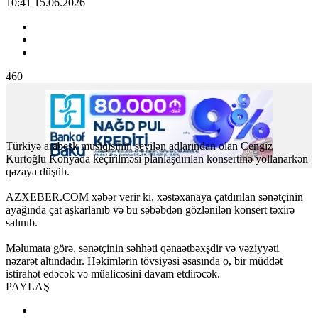
10:41 15.06.2026
460
Türkiyə arabesk musiqisinin sevilən adlarından olan Cengiz
Kurtoğlu Konyada keçirilməsi planlaşdırılan konsertinə yollanarkən
qəzaya düşüb.
AZXEBER.COM xəbər verir ki, xəstəxanaya çatdırılan sənətçinin
ayağında çat aşkarlanıb və bu səbəbdən gözlənilən konsert təxirə
salınıb.
Məlumata görə, sənətçinin səhhəti qənaətbəxşdir və vəziyyəti
nəzarət altındadır. Həkimlərin tövsiyəsi əsasında o, bir müddət
istirahət edəcək və müalicəsini davam etdirəcək.
PAYLAŞ