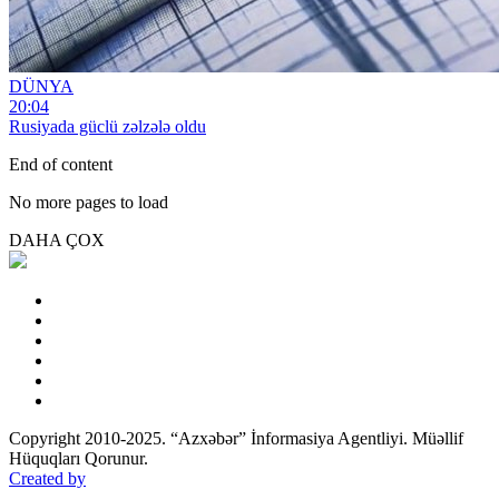
DÜNYA
20:04
Rusiyada güclü zəlzələ oldu
End of content
No more pages to load
DAHA ÇOX
Copyright 2010-2025. “Azxəbər” İnformasiya Agentliyi. Müəllif
Hüquqları Qorunur.
Created by