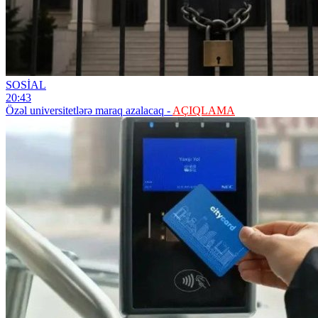
SOSİAL
20:43
Özəl universitetlərə maraq azalacaq -
AÇIQLAMA