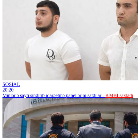
SOSİAL
20:20
Minlərlə saytı sındırıb idarəetmə panellərini satdılar -
KMBİ saxladı