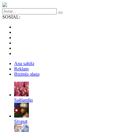
SOSİAL:
Ana səhifə
Reklam
Bizimlə əlaqə
Sağlamliq
Siyasət