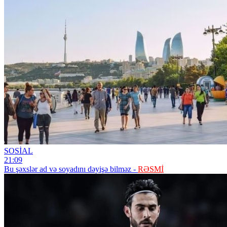
SOSİAL
21:09
Bu şəxslər ad və soyadını dəyişə bilməz -
RƏSMİ