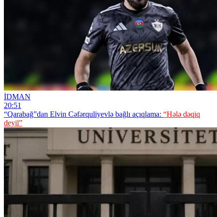
İDMAN
20:51
“Qarabağ”dan Elvin Cəfərquliyevlə bağlı açıqlama:
“Hələ dəqiq
deyil”