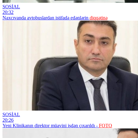
SOSİAL
20:32
Naxçıvanda avtobuslardan istifadə edənlərin
diqqətinə
SOSİAL
20:26
Yeni Klinikanın direktor müavini işdən çıxarıldı -
FOTO