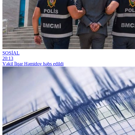
SOSİAL
20:13
Vəkil İlqar Həmidov həbs edildi