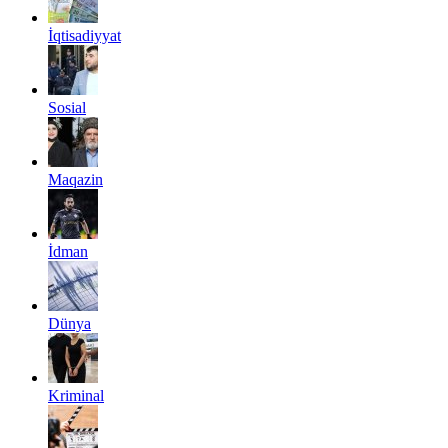
İqtisadiyyat
Sosial
Maqazin
İdman
Dünya
Kriminal