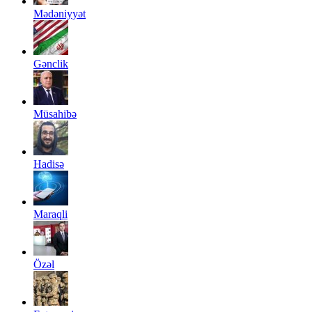
Mədəniyyət
Gənclik
Müsahibə
Hadisə
Maraqli
Özəl