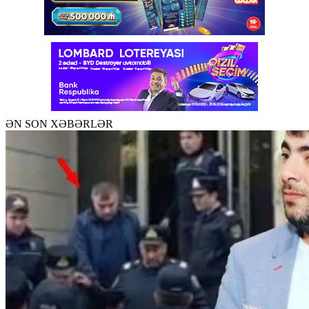
ƏN SON XƏBƏRLƏR