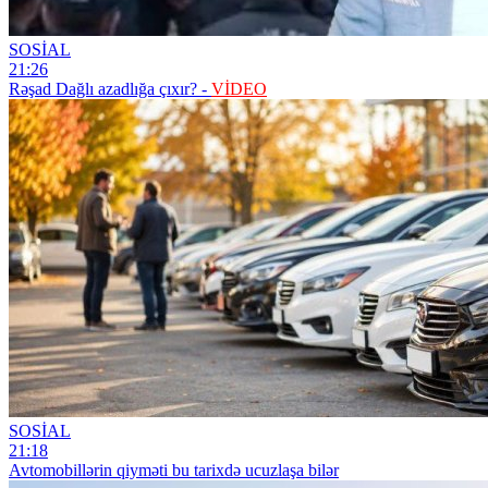
SOSİAL
21:26
Rəşad Dağlı azadlığa çıxır? -
VİDEO
SOSİAL
21:18
Avtomobillərin qiyməti bu tarixdə ucuzlaşa bilər