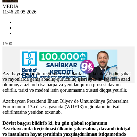
MEDIA
11:46 20.05.2026
1500
Azərbaycanın bütün regionları son illərdə sürətlə inkişaf edir, şəhər
və rayonlarda geniş abadlıq-quruculuq işləri aparılır. İşğaldan azad
olunmuş ərazilərdə isə bərpa və yenidənqurma prosesi davam
etdirilir, tarixi və mədəni irsin qorunmasına xüsusi diqqət yetirilir.
Azərbaycan Prezidenti İlham Əliyev də Ümumdünya Şəhərsalma
Forumunun 13-cü sessiyasında (WUF13) regionların inkişaf
etdirilməsinə yenidən toxunub.
Dövlət başçısı bildirib ki, bu gün qlobal toplantının
Azərbaycanda keçirilməsi ölkənin şəhərsalma, davamlı inkişaf
və insanların həyat şəraitinin yaxşılaşdırılması istiqamətində