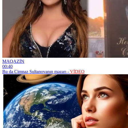
MAQAZİN
00:40
Bu da Çimnaz Sultanovanın məzarı -
VİDEO