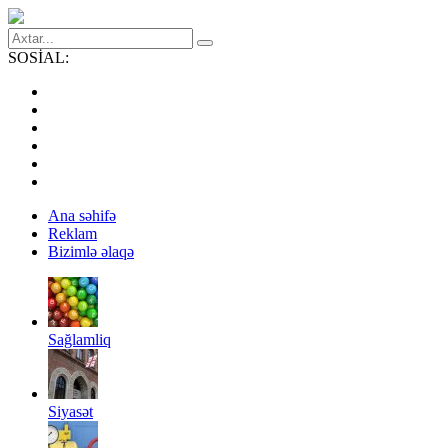
SOSİAL:
Ana səhifə
Reklam
Bizimlə əlaqə
Sağlamliq
Siyasət