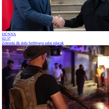
DÜNYA
02:37
Zelenski ilk dəfə Serbiyaya səfər edəcək