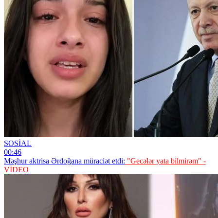
SOSİAL
00:46
Məşhur aktrisa Ərdoğana müraciət etdi:
"Gecələr yata bilmirəm" -
VİDEO