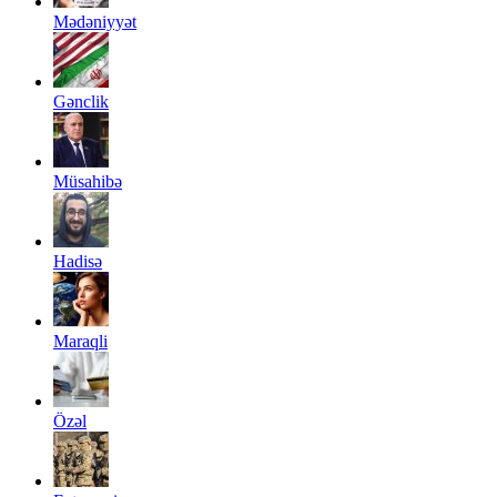
Mədəniyyət
Gənclik
Müsahibə
Hadisə
Maraqli
Özəl