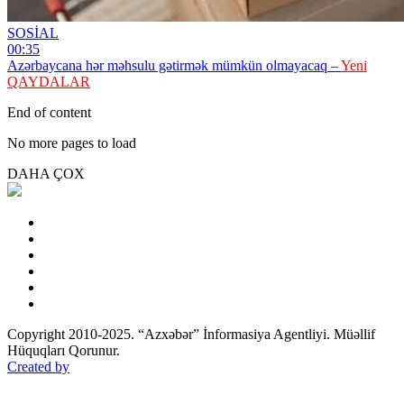
SOSİAL
00:35
Azərbaycana hər məhsulu gətirmək mümkün olmayacaq –
Yeni
QAYDALAR
End of content
No more pages to load
DAHA ÇOX
Copyright 2010-2025. “Azxəbər” İnformasiya Agentliyi. Müəllif
Hüquqları Qorunur.
Created by