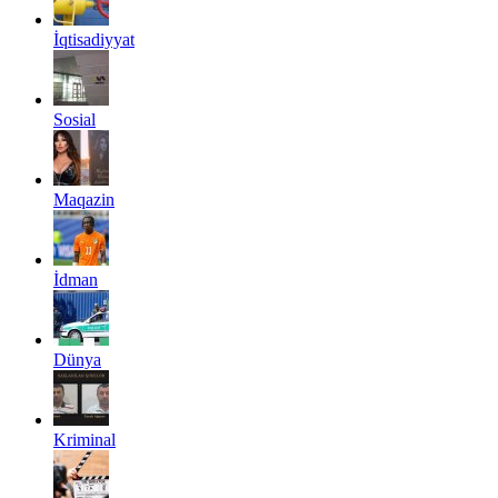
İqtisadiyyat
Sosial
Maqazin
İdman
Dünya
Kriminal