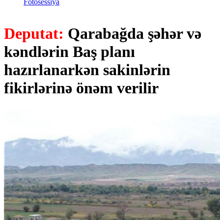
Fotosessiya
Deputat:
Qarabağda şəhər və
kəndlərin Baş planı
hazırlanarkən sakinlərin
fikirlərinə önəm verilir