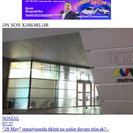
ƏN SON XƏBƏRLƏR
SOSİAL
07:37
“28 May” stansiyasında tikinti nə qədər davam edəcək? -