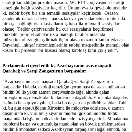
ekoloji tarazlılığın pozulmamasıdır. WUF13 çərçivəsində ekoloji
tarazlıqla bağlı sessiyalar keçirilir. Ümumiyyətlə qeyd olunmalıdır
ki, tədbir boyu bir sıra tematik sessiyalar keçiriləcək. Əsasən
akademik dairələr, beyin mərkəzləri və yerli idarəetmə mühiti ilə
birbaşa bağlılığı olan təsisatların iştirakı ilə müxtəlif sessiyalar
olacaq. Tədbir çərçivəsində bu cür sessiyaların keçirilməsi
müxtəlif prioritet sahələr üzrə maraqlı tərəflər arasında
müzakirələri zənginləşdirmək üçün əlavə məzmun təmin edəcək.
Dayanıqlı inkişaf mexanizmlərinin tətbiqi məqsədində maraqlı olan
kəslər bu prosesin bir hissəsi olaraq tərəfdaş kimi çıxış edir”.
Parlamentari qeyd edib ki, Azərbaycanın əsas məqsədi
Qarabağ və Şərqi Zəngəzurun bərpasıdır:
"Azərbaycanın əsas məqsədi Qarabağ və Şərqi Zəngəzurun
bərpasıdır. Habelə, ekoloji tarazlığın qorunması da əsas amillərdən
biridir. 30 ilə yaxın zaman çərçivəsində işğal altında qalan
torpaqlarımız, demək olar ki, tamamilə dağıdılıb. Ermənilər daşı daş
üstündə belə qoymayıblar, hətta bu daşları da götürüb satıblar. Təbii
ki, bu gün əgər Ağdamı Xirosima ilə müqayisə edirlərsə, o zaman
düşünürəm ki, vurulmuş ziyanın miqdarı göz önündədir. İndiki
məqamda da işğalın nəticələrindən ciddi əziyyət çəkirik. Minalanma
problemi bərpa və quruculuğa mane olan ən böyük problemlərdən
biridir. Ermənistan sadəcə Azərbaycan torpaqlarını işğal etmədi, bu