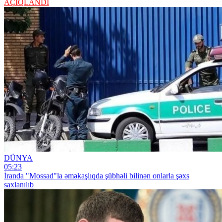
AÇIQLANDI
DÜNYA
05:23
İranda "Mossad"la əməkaşlıqda şübhəli bilinən onlarla şəxs
saxlanılıb