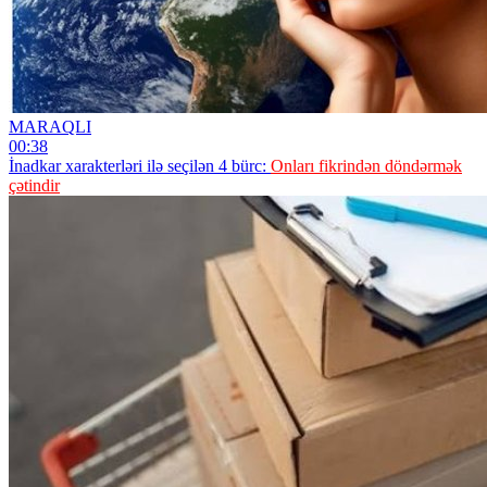
MARAQLI
00:38
İnadkar xarakterləri ilə seçilən 4 bürc:
Onları fikrindən döndərmək
çətindir