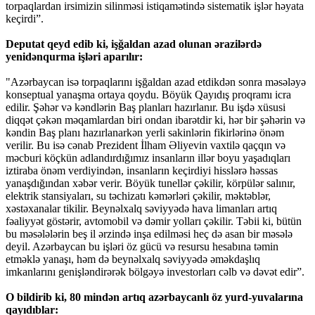
torpaqlardan irsimizin silinməsi istiqamətində sistematik işlər həyata
keçirdi”.
Deputat qeyd edib ki, işğaldan azad olunan ərazilərdə
yenidənqurma işləri aparılır:
"Azərbaycan isə torpaqlarını işğaldan azad etdikdən sonra məsələyə
konseptual yanaşma ortaya qoydu. Böyük Qayıdış proqramı icra
edilir. Şəhər və kəndlərin Baş planları hazırlanır. Bu işdə xüsusi
diqqət çəkən məqamlardan biri ondan ibarətdir ki, hər bir şəhərin və
kəndin Baş planı hazırlanarkən yerli sakinlərin fikirlərinə önəm
verilir. Bu isə cənab Prezident İlham Əliyevin vaxtilə qaçqın və
məcburi köçkün adlandırdığımız insanların illər boyu yaşadıqları
iztiraba önəm verdiyindən, insanların keçirdiyi hisslərə həssas
yanaşdığından xəbər verir. Böyük tunellər çəkilir, körpülər salınır,
elektrik stansiyaları, su təchizatı kəmərləri çəkilir, məktəblər,
xəstəxanalar tikilir. Beynəlxalq səviyyədə hava limanları artıq
fəaliyyət göstərir, avtomobil və dəmir yolları çəkilir. Təbii ki, bütün
bu məsələlərin beş il ərzində inşa edilməsi heç də asan bir məsələ
deyil. Azərbaycan bu işləri öz gücü və resursu hesabına təmin
etməklə yanaşı, həm də beynəlxalq səviyyədə əməkdaşlıq
imkanlarını genişləndirərək bölgəyə investorları cəlb və dəvət edir”.
O bildirib ki, 80 mindən artıq azərbaycanlı öz yurd-yuvalarına
qayıdıblar: