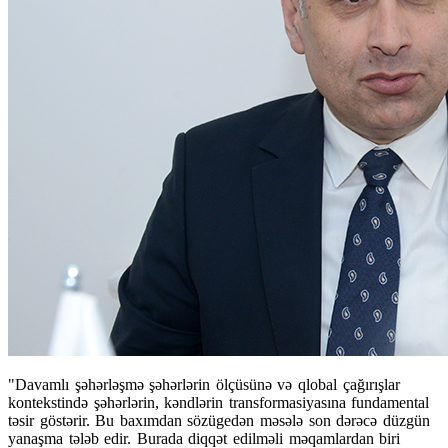
"Davamlı şəhərləşmə şəhərlərin ölçüsünə və qlobal çağırışlar
kontekstində şəhərlərin, kəndlərin transformasiyasına fundamental
təsir göstərir. Bu baxımdan sözügedən məsələ son dərəcə düzgün
yanaşma tələb edir. Burada diqqət edilməli məqamlardan biri