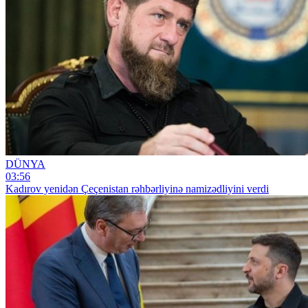
DÜNYA
03:56
Kadırov yenidən Çeçenistan rəhbərliyinə namizədliyini verdi