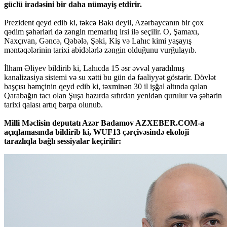
güclü iradəsini bir daha nümayiş etdirir.
Prezident qeyd edib ki, təkcə Bakı deyil, Azərbaycanın bir çox
qədim şəhərləri də zəngin memarlıq irsi ilə seçilir. O, Şamaxı,
Naxçıvan, Gəncə, Qəbələ, Şəki, Kiş və Lahıc kimi yaşayış
məntəqələrinin tarixi abidələrlə zəngin olduğunu vurğulayıb.
İlham Əliyev bildirib ki, Lahıcda 15 əsr əvvəl yaradılmış
kanalizasiya sistemi və su xətti bu gün də fəaliyyət göstərir. Dövlət
başçısı həmçinin qeyd edib ki, təxminən 30 il işğal altında qalan
Qarabağın tacı olan Şuşa hazırda sıfırdan yenidən qurulur və şəhərin
tarixi qalası artıq bərpa olunub.
Milli Məclisin deputatı Azər Badamov AZXEBER.COM-a
açıqlamasında bildirib ki, WUF13 çərçivəsində ekoloji
tarazlıqla bağlı sessiyalar keçirilir: