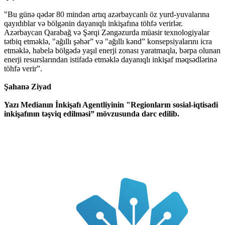
"Bu günə qədər 80 mindən artıq azərbaycanlı öz yurd-yuvalarına
qayıdıblar və bölgənin dayanıqlı inkişafına töhfə verirlər.
Azərbaycan Qarabağ və Şərqi Zəngəzurda müasir texnologiyalar
tətbiq etməklə, "ağıllı şəhər” və "ağıllı kənd” konsepsiyalarını icra
etməklə, habelə bölgədə yaşıl enerji zonası yaratmaqla, bərpa olunan
enerji resurslarından istifadə etməklə dayanıqlı inkişaf məqsədlərinə
töhfə verir”.
Şahanə Ziyad
Yazı Medianın İnkişafı Agentliyinin "Regionların sosial-iqtisadi
inkişafının təşviq edilməsi” mövzusunda dərc edilib.