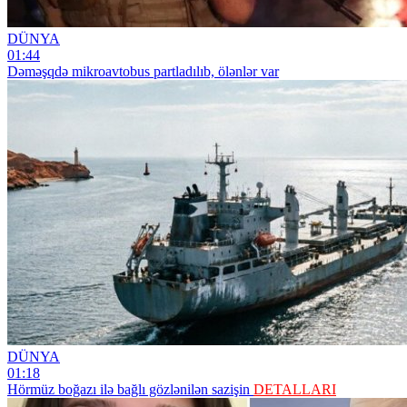
DÜNYA
01:44
Dəməşqdə mikroavtobus partladılıb, ölənlər var
DÜNYA
01:18
Hörmüz boğazı ilə bağlı gözlənilən sazişin
DETALLARI