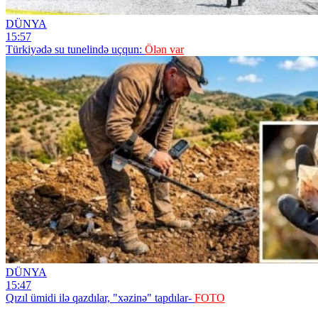
DÜNYA
15:57
Türkiyədə su tunelində uçqun:
Ölən var
DÜNYA
15:47
Qızıl ümidi ilə qazdılar, "xəzinə" tapdılar-
FOTO