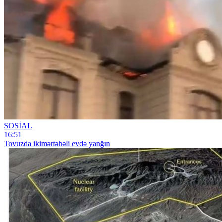
SOSİAL
16:51
Tovuzda ikimərtəbəli evdə yanğın