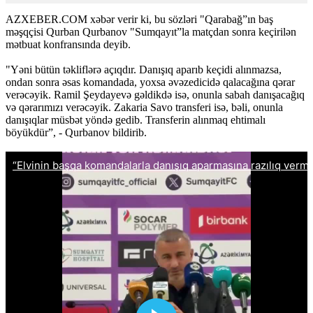
AZXEBER.COM xəbər verir ki, bu sözləri "Qarabağ”ın baş
məşqçisi Qurban Qurbanov "Sumqayıt”la matçdan sonra keçirilən
mətbuat konfransında deyib.
"Yəni bütün təkliflərə açıqdır. Danışıq aparıb keçidi alınmazsa,
ondan sonra əsas komandada, yoxsa əvəzedicidə qalacağına qərar
verəcəyik. Ramil Şeydayevə gəldikdə isə, onunla sabah danışacağıq
və qərarımızı verəcəyik. Zakaria Savo transferi isə, bəli, onunla
danışıqlar müsbət yöndə gedib. Transferin alınmaq ehtimalı
böyükdür”, - Qurbanov bildirib.