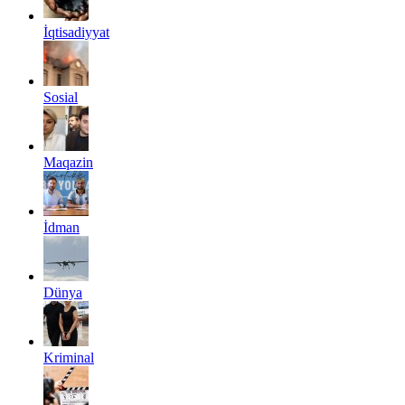
İqtisadiyyat
Sosial
Maqazin
İdman
Dünya
Kriminal