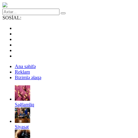
SOSİAL:
Ana səhifə
Reklam
Bizimlə əlaqə
Sağlamliq
Siyasət