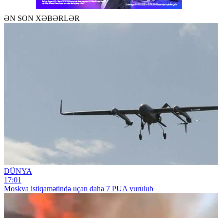
ƏN SON XƏBƏRLƏR
DÜNYA
17:01
Moskva istiqamətində uçan daha 7 PUA vurulub