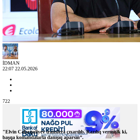
İDMAN
22:07 22.05.2026
722
"Elvin Cəfərquliyev transferə çıxarılıb. Razılıq vermişik ki,
başqa komandalarla danışıq aparsın”.