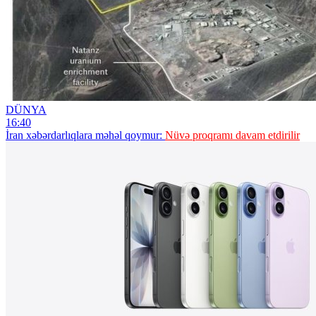
DÜNYA
16:40
İran xəbərdarlıqlara məhəl qoymur:
Nüvə proqramı davam etdirilir