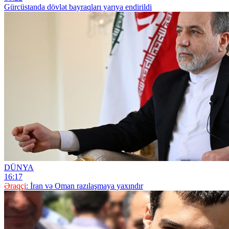
Gürcüstanda dövlət bayraqları yarıya endirildi
DÜNYA
16:17
Əraqçi
: İran və Oman razılaşmaya yaxındır