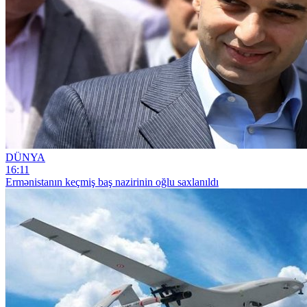
DÜNYA
16:11
Ermənistanın keçmiş baş nazirinin oğlu saxlanıldı