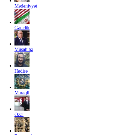
Mədəniyyət
Gənclik
Müsahibə
Hadisə
Maraqli
Özəl