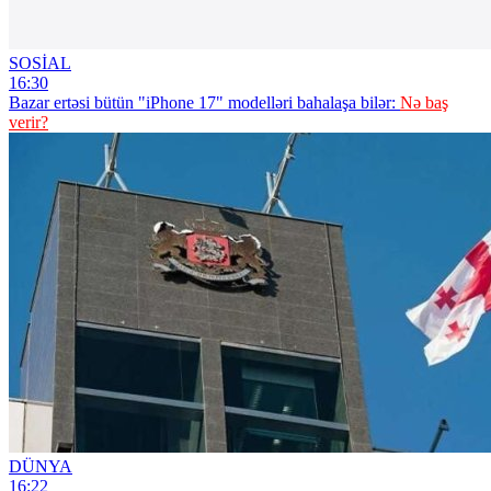
SOSİAL
16:30
Bazar ertəsi bütün "iPhone 17" modelləri bahalaşa bilər:
Nə baş
verir?
DÜNYA
16:22