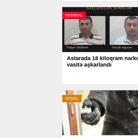
KRİMİNAL
Astarada 18 kiloqram narko
vasitə aşkarlandı
SOSİAL