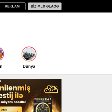
REKLAM
BİZİMLƏ ƏLAQƏ
an
Dünya