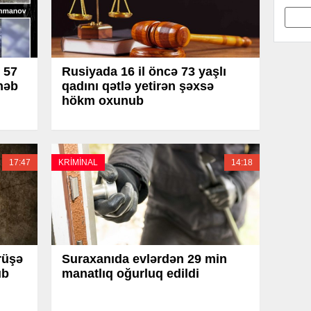
57
Rusiyada 16 il öncə 73 yaşlı
həb
qadını qətlə yetirən şəxsə
hökm oxunub
17:47
KRİMİNAL
14:18
rüşə
Suraxanıda evlərdən 29 min
ub
manatlıq oğurluq edildi