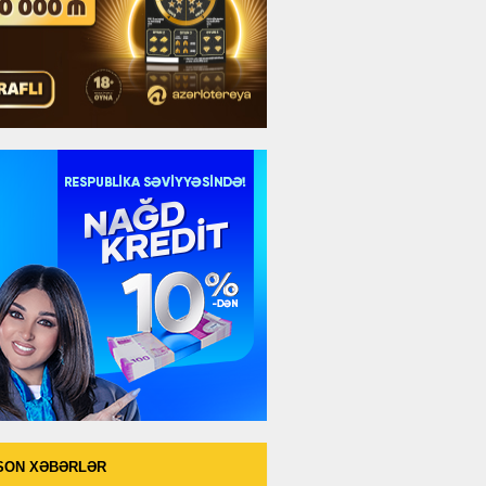
SON XƏBƏRLƏR