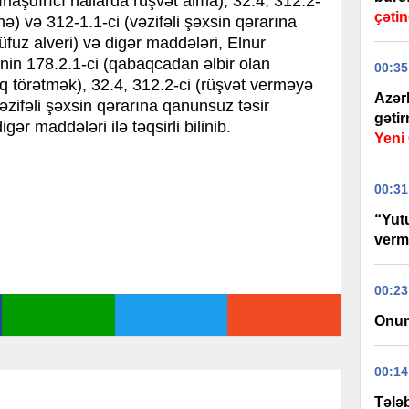
ırlaşdırıcı hallarda rüşvət alma), 32.4, 312.2-
çətin
ə) və 312-1.1-ci (vəzifəli şəxsin qərarına
fuz alveri) və digər maddələri, Elnur
in 178.2.1-ci (qabaqcadan əlbir olan
00:35
q törətmək), 32.4, 312.2-ci (rüşvət verməyə
Azər
vəzifəli şəxsin qərarına qanunsuz təsir
gəti
gər maddələri ilə təqsirli bilinib.
Yen
00:31
“Yut
verm
00:23
Onun
00:14
Tələb