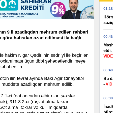
01:18
Hörm
sazi
ının 9 il azadlıqdan məhrum edilən rəhbəri
00:46
ə görə həbsdən azad edilməsi ilə bağlı
Məşh
etdi:
akim Nigar Qədirlinin sədrliyi ilə keçirilən
VİD
yoxlanılması üçün tibbi şəhədətləndirilməyə
qəbul edilib.
00:40
ötən ilin fevral ayında Bakı Ağır Cinayətlər
Bu d
l müddətə azadlıqdan məhrum edilib.
-
Vİ
.2.1-ci (qabaqcadan əlbir olan şəxslər
00:38
ək), 311.3.2-ci (rüşvət alma təkrar
İnadk
şvət alma- təkrar və külli miqdarda
bürc