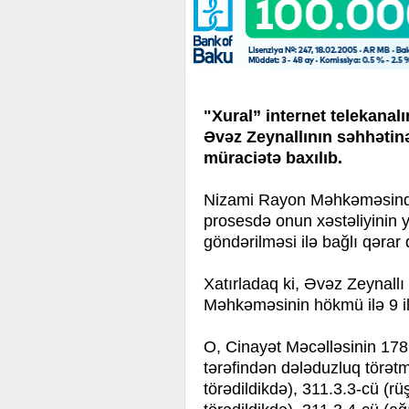
"Xural” internet telekanal
Əvəz Zeynallının səhhətin
müraciətə baxılıb.
Nizami Rayon Məhkəməsində h
prosesdə onun xəstəliyinin 
göndərilməsi ilə bağlı qərar 
Xatırladaq ki, Əvəz Zeynallı 
Məhkəməsinin hökmü ilə 9 i
O, Cinayət Məcəlləsinin 178
tərəfindən dələduzluq törətm
törədildikdə), 311.3.3-cü (rü