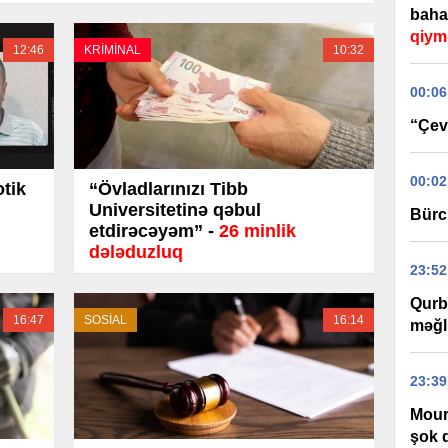
baha
qiym
12:46
KRİMİNAL
10:32
00:06
“Çevi
00:02
tik
“Övladlarınızı Tibb
Universitetinə qəbul
Bürc
etdirəcəyəm” -
26 minlik
dələduzluq
23:52
Qurb
16:47
SOSİAL
16:14
məğl
23:39
Mour
şok 