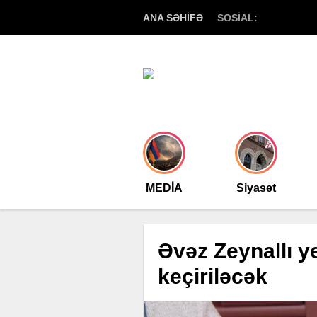
ANA SƏHİFƏ
SOSİAL:
MEDİA
Siyasət
Əvəz Zeynallı 
keçiriləcək