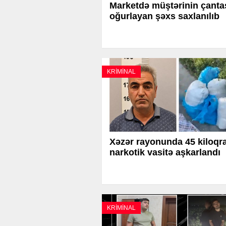
Marketdə müştərinin çanta
oğurlayan şəxs saxlanılıb
KRİMİNAL
Xəzər rayonunda 45 kiloq
narkotik vasitə aşkarlandı
KRİMİNAL