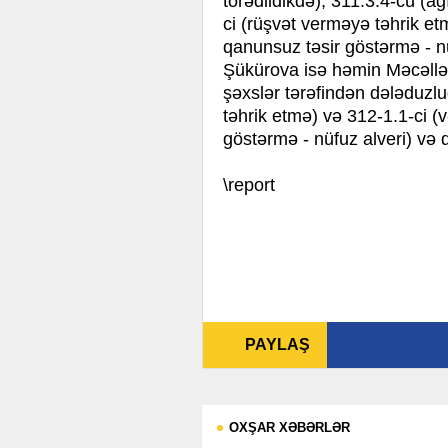
törədildikdə), 311.3.4-cü (ağ
ci (rüşvət verməyə təhrik etm
qanunsuz təsir göstərmə - nü
Şükürova isə həmin Məcəllən
şəxslər tərəfindən dələduzlu
təhrik etmə) və 312-1.1-ci (
göstərmə - nüfuz alveri) və di
\report
PAYLAŞ
OXŞAR XƏBƏRLƏR