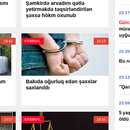
sını
Şəmkirdə arvadını qətlə
yetirməkdə təqsirləndirilən
23:27
şəxsə hökm oxunub
Gürc
mürac
uyğu
18:42
KRİMİNAL
15:23
23:20
Bu n
23:12
ram
Bakıda oğurluq edən şəxslər
“Qar
saxlanıldı
23:09
5 yaş
öldü
15:07
KRİMİNAL
18:56