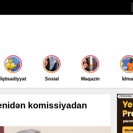
İqtisadiyyat
Sosial
Maqazin
İdm
yenidən komissiyadan