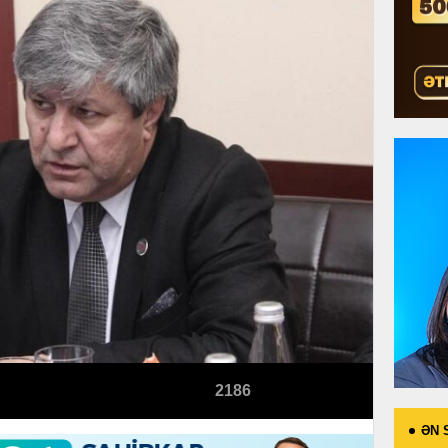
2186
ƏN 