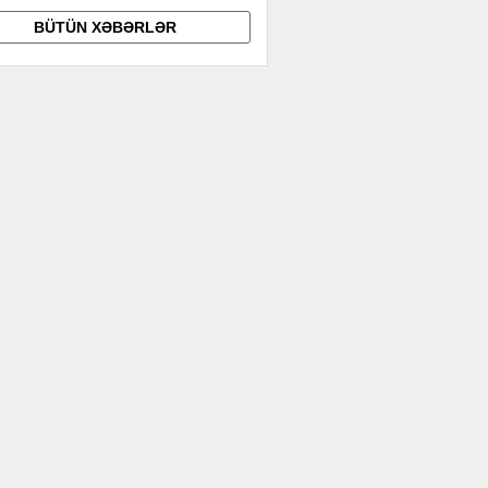
BÜTÜN XƏBƏRLƏR