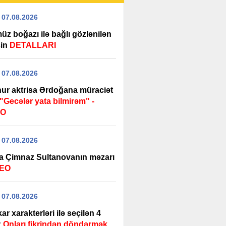
 07.08.2026
üz boğazı ilə bağlı gözlənilən
şin
DETALLARI
 07.08.2026
ur aktrisa Ərdoğana müraciət
"Gecələr yata bilmirəm" -
EO
 07.08.2026
a Çimnaz Sultanovanın məzarı
DEO
 07.08.2026
ar xarakterləri ilə seçilən 4
:
Onları fikrindən döndərmək