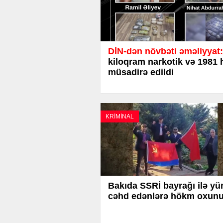
DİN-dən növbəti əməliyyat:
kiloqram narkotik və 1981 
müsadirə edildi
KRİMİNAL
Bakıda SSRİ bayrağı ilə yü
cəhd edənlərə hökm oxun