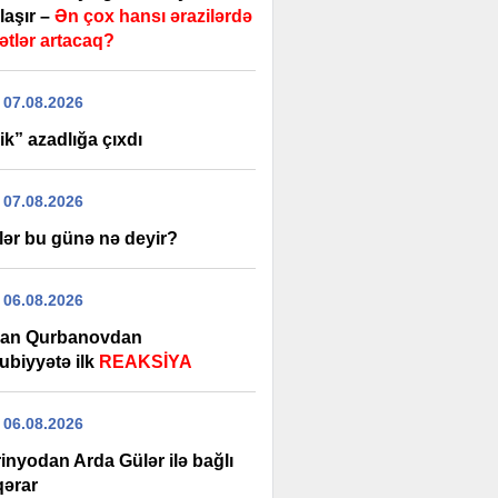
laşır –
Ən çox hansı ərazilərdə
ətlər artacaq?
 07.08.2026
k” azadlığa çıxdı
 07.08.2026
lər bu günə nə deyir?
 06.08.2026
an Qurbanovdan
ubiyyətə ilk
REAKSİYA
 06.08.2026
inyodan Arda Gülər ilə bağlı
qərar