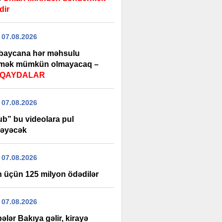
dir
 07.08.2026
baycana hər məhsulu
rmək mümkün olmayacaq –
i QAYDALAR
 07.08.2026
ub” bu videolara pul
əyəcək
 07.08.2026
 üçün 125 milyon ödədilər
 07.08.2026
ələr Bakıya gəlir, kirayə