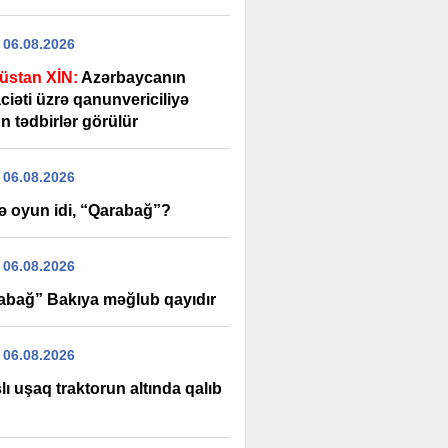
 06.08.2026
üstan XİN:
Azərbaycanın
iəti üzrə qanunvericiliyə
n tədbirlər görülür
 06.08.2026
ə oyun idi, “Qarabağ”?
 06.08.2026
abağ” Bakıya məğlub qayıdır
 06.08.2026
lı uşaq traktorun altında qalıb