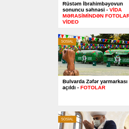
Rüstəm İbrahimbəyovun
sonuncu səhnəsi -
VİDA
MƏRASİMİNDƏN FOTOLAR
VİDEO
SOSİAL
Bulvarda Zəfər yarmarkası
açıldı -
FOTOLAR
SOSİAL