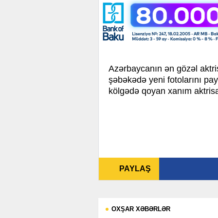
Azərbaycanın ən gözəl aktri
şəbəkədə yeni fotolarını pay
kölgədə qoyan xanım aktrisan
PAYLAŞ
OXŞAR XƏBƏRLƏR