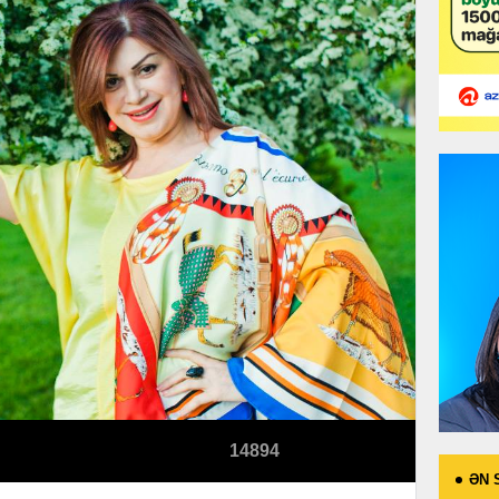
14894
ƏN 