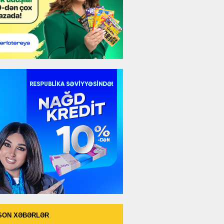
SON XƏBƏRLƏR