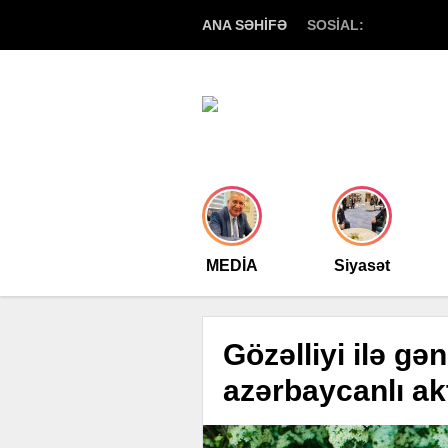
ANA SƏHİFƏ
SOSİAL:
MEDİA
Siyasət
Gözəlliyi ilə gə
azərbaycanlı ak