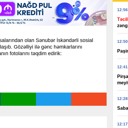
12:56
Təcil
zəng
salarından olan Sənubər İskəndərli sosial
12:50
laşıb. Gözəlliyi ilə gənc həmkarlarını
Paşi
ın fotolarını təqdim edirik:
12:41
Pirş
meyit
12:28
Saba
12:17