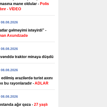
masına mane oldular -
Polis
ırır - VİDEO
 08.08.2026
tlar gəlməyimi istəyirdi” -
man Axundzadə
 08.08.2026
vənddə traktor minaya düşdü
 08.08.2026
edilmiş ərazilərdə turist axını
ox bu rayonlaradır -
ADLAR
 08.08.2026
standa ağır qəza -
27 yaşlı