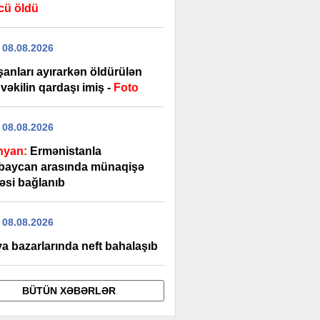
cü öldü
 08.08.2026
şanları ayırarkən öldürülən
vəkilin qardaşı imiş -
Foto
 08.08.2026
nyan:
Ermənistanla
baycan arasında münaqişə
əsi bağlanıb
 08.08.2026
a bazarlarında neft bahalaşıb
BÜTÜN XƏBƏRLƏR