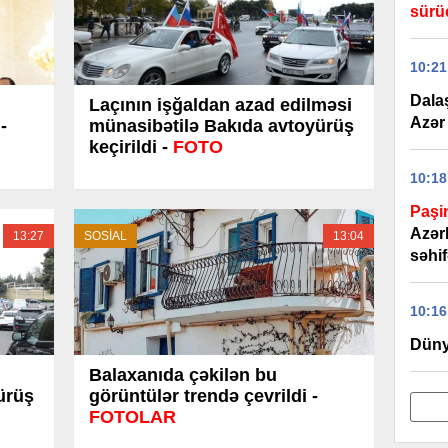
sürü
10:21
Dala
Laçının işğaldan azad edilməsi
Azər 
-
münasibətilə Bakıda avtoyürüş
keçirildi -
FOTO
10:18
Paşi
Azər
13:27
SOSİAL
13:04
səhif
10:16
Düny
Balaxanıda çəkilən bu
ürüş
görüntülər trendə çevrildi -
FOTOLAR