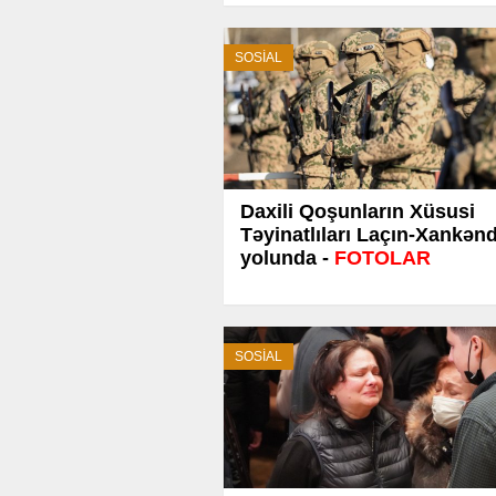
SOSİAL
Daxili Qoşunların Xüsusi
Təyinatlıları Laçın-Xankənd
yolunda -
FOTOLAR
SOSİAL