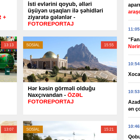
İsti evlərini qoyub, əlləri
apar
üşüyən uşaqları ilə şəhidləri
araşd
 +
ziyarətə gələnlər -
FOTOREPORTAJ
11:05
“Fana
13:13
SOSİAL
15:55
Nəri
10:54
Xoca
Hər kəsin görməli olduğu
10:53
Naxçıvandan -
ÖZƏL
FOTOREPORTAJ
Azad 
ən ç
10:46
13:07
SOSİAL
15:21
Qobu