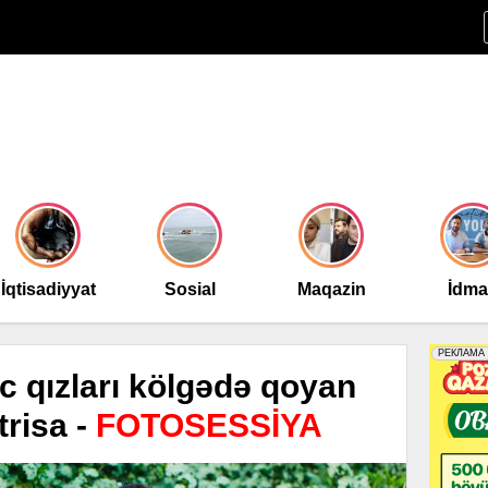
İqtisadiyyat
Sosial
Maqazin
İdm
nc qızları kölgədə qoyan
trisa -
FOTOSESSİYA