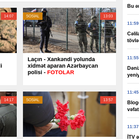
Bu ə
14:07
SOSİAL
13:03
11:59
Cəli
tövlə
11:55
Laçın - Xankəndi yolunda
i
xidmət aparan Azərbaycan
Dəni
polisi -
FOTOLAR
yeniy
11:45
14:17
SOSİAL
13:57
Blog
vəfat
11:37
İTV ə