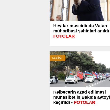
Heydər məscidində Vətən
müharibəsi şəhidləri anıldı 
FOTOLAR
SOSİAL
Kəlbəcərin azad edilməsi
münasibətilə Bakıda avtoy
keçirildi -
FOTOLAR