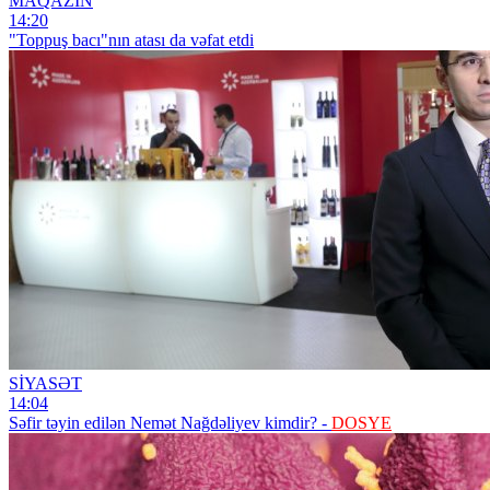
MAQAZİN
14:20
"Toppuş bacı"nın atası da vəfat etdi
SİYASƏT
14:04
Səfir təyin edilən Nemət Nağdəliyev kimdir? -
DOSYE