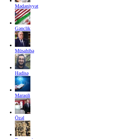
Mədəniyyət
Gənclik
Müsahibə
Hadisə
Maraqli
Özəl