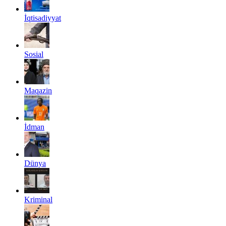
İqtisadiyyat
Sosial
Maqazin
İdman
Dünya
Kriminal