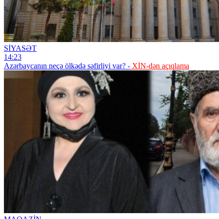
SİYASƏT
14:23
Azərbaycanın neçə ölkədə səfirliyi var? -
XİN-dən açıqlama