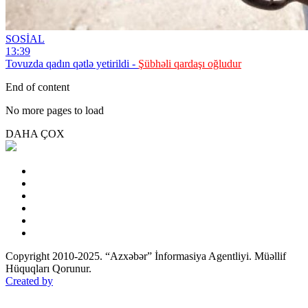
SOSİAL
13:39
Tovuzda qadın qətlə yetirildi -
Şübhəli qardaşı oğludur
End of content
No more pages to load
DAHA ÇOX
Copyright 2010-2025. “Azxəbər” İnformasiya Agentliyi. Müəllif
Hüquqları Qorunur.
Created by