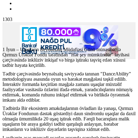
1303
1
İyun
–
U
şaqların Beyn
ə
lxalq M
üdafi
ə
si G
ünü münasib
ə
til
ə
Q
ırmızı
Ür
ə
kl
ə
r Fondu t
ə
r
ə
find
ə
n
"
H
ə
r
şey m
ümkündür” layih
ə
si
ç
ə
r
çiv
ə
sind
ə
inkl
üziv inki
şaf v
ə
birg
ə
i
ştirakı t
ə
şviq ed
ə
n x
üsusi
t
ə
dbir h
ə
yata ke
çirilib.
T
ə
dbir
ç
ə
r
çiv
ə
sind
ə
beyn
ə
lxalq s
ə
viyy
ə
d
ə
tan
ınan "DanceAbility”
metodologiyası
ə
sas
ında oyun v
ə
h
ə
r
ə
k
ə
t m
ə
şğ
ə
l
ə
si t
ə
şkil edilib.
İnteraktiv formatda ke
çiril
ə
n m
ə
şğ
ə
l
ə
zaman
ı uşaqlar m
üxt
ə
lif
f
ə
aliyy
ə
tl
ə
r vasit
ə
sil
ə
özl
ə
rini ifad
ə
etm
ə
k, yarad
ıcılıqlarını n
ümayi
ş
etdirm
ə
k, komanda ruhunu inki
şaf etdirm
ə
k v
ə
birlikd
ə
öyr
ə
nm
ə
k
imkan
ı
ə
ld
ə
edibl
ə
r.
T
ə
dbird
ə
Bir
e
kosistem
ə
m
ə
kda
şlarının
övladlar
ı il
ə
yana
şı, Qırmızı
Ür
ə
kl
ə
r Fondunun d
ə
st
ə
k g
öst
ə
rdiyi daun sindromlu u
şaqlar da daxil
olmaqla
ümumilikd
ə
20 u
şaq iştirak edib. F
ə
rqli bacar
ıqlara malik
uşaqların bir araya g
ə
ldiyi t
ə
dbir qar
şılıqlı anlayışın, b
ə
rab
ə
r
imkanlar
ın v
ə
inkl
üziv d
ə
y
ə
rl
ə
rin t
ə
şviqin
ə
xidm
ə
t edib.
Layih
ə
nin
ə
sas m
ə
qs
ə
di u
şaqlar arasında qarşılıqlı
ünsiyy
ə
tin