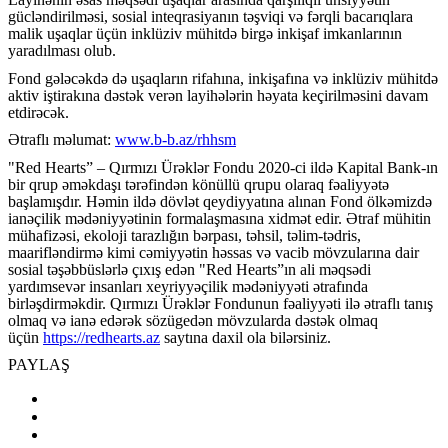
g
ücl
ə
ndirilm
ə
si, sosial inteqrasiyan
ın t
ə
şviqi v
ə
f
ə
rqli bacar
ıqlara
malik uşaqlar
üçün inklüziv mühitd
ə
birg
ə
inki
şaf imkanlarının
yaradılması olub.
Fond g
ə
l
ə
c
ə
kd
ə
d
ə
u
şaqların rifahına, inkişafına v
ə
inkl
üziv mühitd
ə
aktiv i
ştirakına d
ə
st
ə
k ver
ə
n layih
ə
l
ə
rin h
ə
yata ke
çirilm
ə
sini davam
etdir
ə
c
ə
k.
Ətraflı m
ə
lumat:
www.b-b.az/rhhsm
"Red Hearts”
–
Q
ırmızı
Ür
ə
kl
ə
r Fondu 2020-ci ild
ə
Kapital Bank-
ın
bir qrup
ə
m
ə
kda
şı t
ə
r
ə
find
ə
n k
önüllü qrupu olaraq f
ə
aliyy
ə
t
ə
ba
şlamışdır. H
ə
min ild
ə
d
övl
ə
t qeydiyyat
ına alınan Fond
ölk
ə
mizd
ə
ian
ə
çilik m
ə
d
ə
niyy
ə
tinin formala
şmasına xidm
ə
t edir.
Ətraf m
ühitin
mühafiz
ə
si, ekoloji tarazl
ığın b
ə
rpas
ı, t
ə
hsil, t
ə
lim-t
ə
dris,
maarifl
ə
ndirm
ə
kimi c
ə
miyy
ə
tin h
ə
ssas v
ə
vacib m
övzular
ına dair
sosial t
ə
ş
ə
bb
üsl
ə
rl
ə
ç
ıxış ed
ə
n
"
Red Hearts
”
ın ali m
ə
qs
ə
di
yard
ımsev
ə
r insanlar
ı xeyriyy
ə
çilik m
ə
d
ə
niyy
ə
ti
ə
traf
ında
birl
ə
şdirm
ə
kdir. Q
ırmızı
Ür
ə
kl
ə
r Fondunun f
ə
aliyy
ə
ti il
ə
ə
trafl
ı tanış
olmaq v
ə
ian
ə
ed
ə
r
ə
k s
özüged
ə
n m
övzularda d
ə
st
ə
k olmaq
üçün
https://redhearts.az
sayt
ına daxil ola bil
ə
rsiniz.
PAYLAŞ