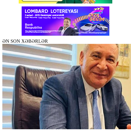
ƏN SON XƏBƏRLƏR