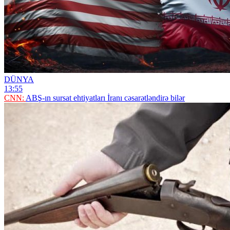
DÜNYA
13:55
CNN:
ABŞ-ın sursat ehtiyatları İranı cəsarətləndirə bilər