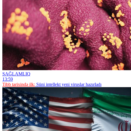
SAĞLAMLIQ
13:59
Tibb tarixində ilk:
Süni intellekt yeni viruslar hazırladı