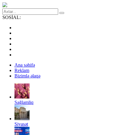
SOSİAL:
Ana səhifə
Reklam
Bizimlə əlaqə
Sağlamliq
Siyasət