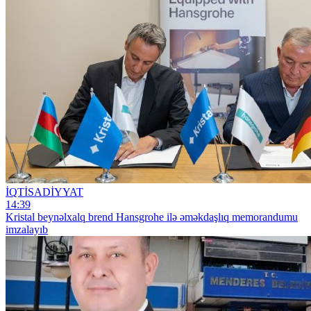
İQTİSADİYYAT
14:39
Kristal beynəlxalq brend Hansgrohe ilə əməkdaşlıq memorandumu
imzalayıb