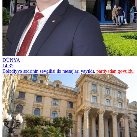
DÜNYA
14:35
Bələdiyyə sədrinin sevgilisi ilə mesajları yayıldı,
partiyadan qovuldu