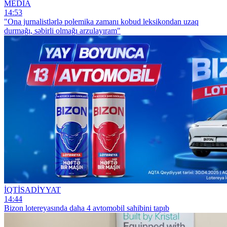
MEDIA
14:53
"Ona jurnalistlərlə polemika zamanı kobud leksikondan uzaq
durmağı, səbirli olmağı arzulayıram"
İQTİSADİYYAT
14:44
Bizon lotereyasında daha 4 avtomobil sahibini tapıb