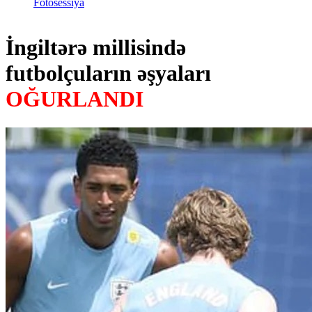
Fotosessiya
İngiltərə millisində
futbolçuların əşyaları
OĞURLANDI