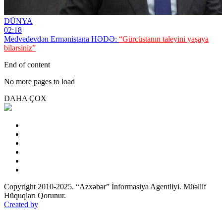
DÜNYA
02:18
Medvedevdən Ermənistana HƏDƏ:
“Gürcüstanın taleyini yaşaya
bilərsiniz”
End of content
No more pages to load
DAHA ÇOX
Copyright 2010-2025. “Azxəbər” İnformasiya Agentliyi. Müəllif
Hüquqları Qorunur.
Created by