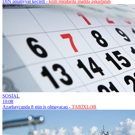
DİN əməliyyat keçirdi -
külli miqdarda maddə aşkarlandı
SOSİAL
10:08
Azərbaycanda 8 gün iş olmayacaq -
TARİXLƏR