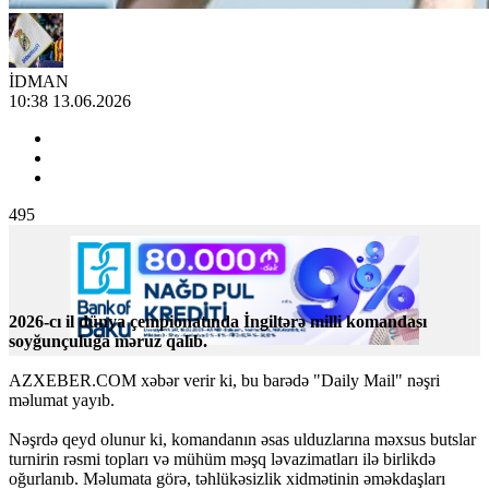
İDMAN
10:38 13.06.2026
495
2026-cı il dünya çempionatında İngiltərə milli komandası
soyğunçuluğa məruz qalıb.
AZXEBER.COM xəbər verir ki, bu barədə "Daily Mail" nəşri
məlumat yayıb.
Nəşrdə qeyd olunur ki, komandanın əsas ulduzlarına məxsus butslar
turnirin rəsmi topları və mühüm məşq ləvazimatları ilə birlikdə
oğurlanıb. Məlumata görə, təhlükəsizlik xidmətinin əməkdaşları