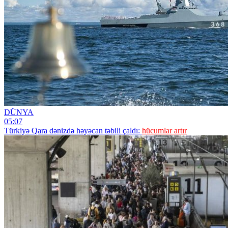
DÜNYA
05:07
Türkiyə Qara dənizdə həyəcan təbili çaldı:
hücumlar artır