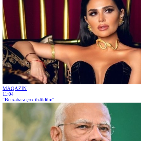
MAQAZİN
11:04
“Bu xəbərə çox üzüldüm“