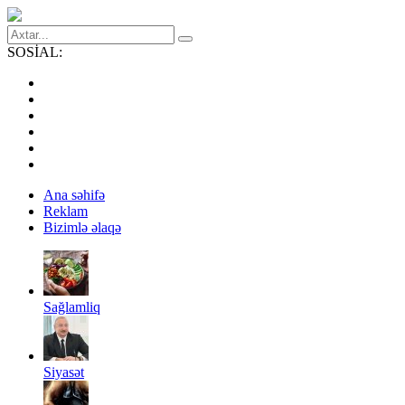
SOSİAL:
Ana səhifə
Reklam
Bizimlə əlaqə
Sağlamliq
Siyasət