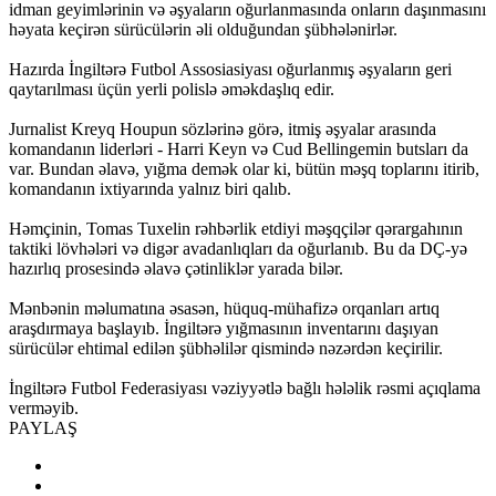
idman geyimlərinin və əşyaların oğurlanmasında onların daşınmasını
həyata keçirən sürücülərin əli olduğundan şübhələnirlər.
Hazırda İngiltərə Futbol Assosiasiyası oğurlanmış əşyaların geri
qaytarılması üçün yerli polislə əməkdaşlıq edir.
Jurnalist Kreyq Houpun sözlərinə görə, itmiş əşyalar arasında
komandanın liderləri - Harri Keyn və Cud Bellingemin butsları da
var. Bundan əlavə, yığma demək olar ki, bütün məşq toplarını itirib,
komandanın ixtiyarında yalnız biri qalıb.
Həmçinin, Tomas Tuxelin rəhbərlik etdiyi məşqçilər qərargahının
taktiki lövhələri və digər avadanlıqları da oğurlanıb. Bu da DÇ-yə
hazırlıq prosesində əlavə çətinliklər yarada bilər.
Mənbənin məlumatına əsasən, hüquq-mühafizə orqanları artıq
araşdırmaya başlayıb. İngiltərə yığmasının inventarını daşıyan
sürücülər ehtimal edilən şübhəlilər qismində nəzərdən keçirilir.
İngiltərə Futbol Federasiyası vəziyyətlə bağlı hələlik rəsmi açıqlama
verməyib.
PAYLAŞ