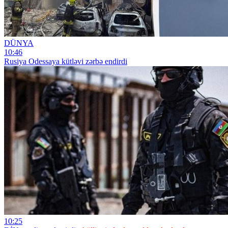
DÜNYA
10:46
Rusiya Odessaya kütləvi zərbə endirdi
10:25