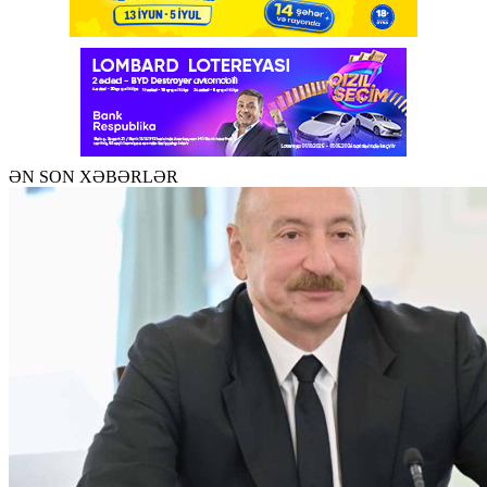
ƏN SON XƏBƏRLƏR