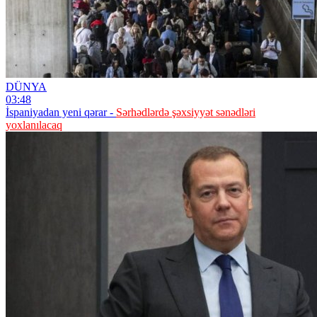
DÜNYA
03:48
İspaniyadan yeni qərar -
Sərhədlərdə şəxsiyyət sənədləri
yoxlanılacaq