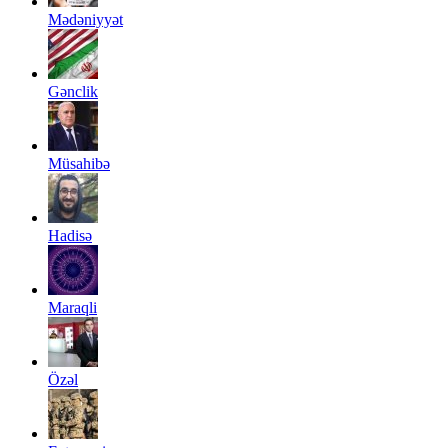
Mədəniyyət
Gənclik
Müsahibə
Hadisə
Maraqli
Özəl