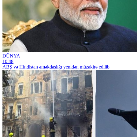
DÜNYA
10:48
ABŞ və Hindistan əməkdaşlığı yenidən müzakirə edilib