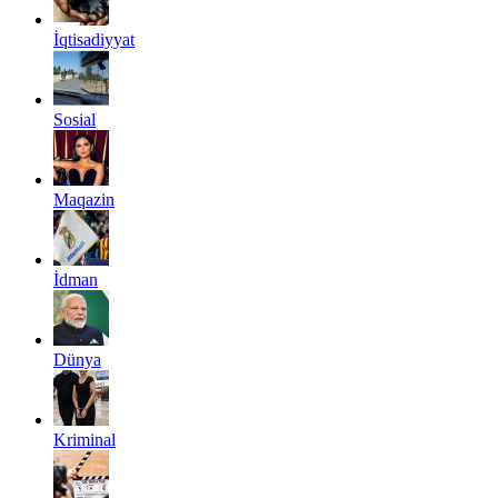
İqtisadiyyat
Sosial
Maqazin
İdman
Dünya
Kriminal