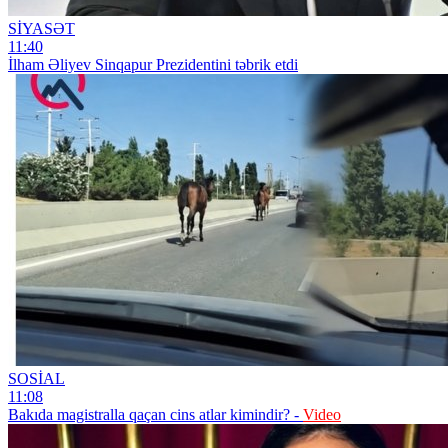
SİYASƏT
11:40
İlham Əliyev Sinqapur Prezidentini təbrik etdi
SOSİAL
11:08
Bakıda magistralla qaçan cins atlar kimindir? -
Video