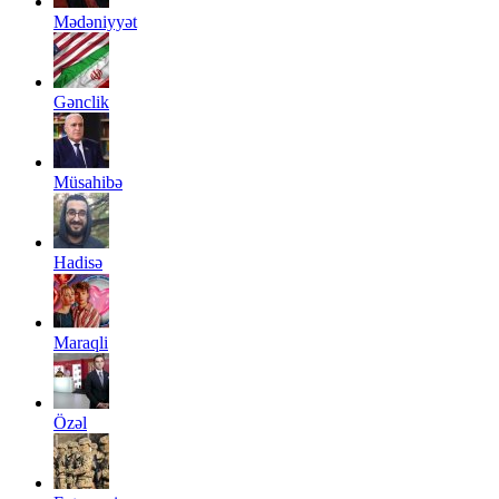
Mədəniyyət
Gənclik
Müsahibə
Hadisə
Maraqli
Özəl