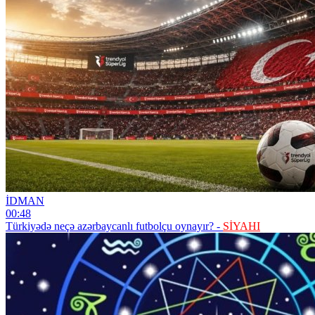
İDMAN
00:48
Türkiyədə neçə azərbaycanlı futbolçu oynayır? -
SİYAHI