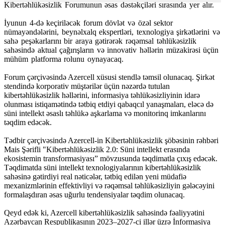
Kibertəhlükəsizlik Forumunun əsas dəstəkçiləri sırasında yer alır.
İyunun 4-də keçiriləcək forum dövlət və özəl sektor
nümayəndələrini, beynəlxalq ekspertləri, texnologiya şirkətlərini və
sahə peşəkarlarını bir araya gətirərək rəqəmsal təhlükəsizlik
sahəsində aktual çağırışların və innovativ həllərin müzakirəsi üçün
mühüm platforma rolunu oynayacaq.
Forum çərçivəsində Azercell xüsusi stendlə təmsil olunacaq. Şirkət
stendində korporativ müştərilər üçün nəzərdə tutulan
kibertəhlükəsizlik həllərini, informasiya təhlükəsizliyinin idarə
olunması istiqamətində tətbiq etdiyi qabaqcıl yanaşmaları, eləcə də
süni intellekt əsaslı təhlükə aşkarlama və monitorinq imkanlarını
təqdim edəcək.
Tədbir çərçivəsində Azercell-in Kibertəhlükəsizlik şöbəsinin rəhbəri
Mais Şərifli "Kibertəhlükəsizlik 2.0: Süni intellekt erasında
ekosistemin transformasiyası” mövzusunda təqdimatla çıxış edəcək.
Təqdimatda süni intellekt texnologiyalarının kibertəhlükəsizlik
sahəsinə gətirdiyi real nəticələr, tətbiq edilən yeni müdafiə
mexanizmlərinin effektivliyi və rəqəmsal təhlükəsizliyin gələcəyini
formalaşdıran əsas uğurlu tendensiyalar təqdim olunacaq.
Qeyd edək ki, Azercell kibertəhlükəsizlik sahəsində fəaliyyətini
Azərbaycan Respublikasının 2023–2027-ci illər üzrə İnformasiya