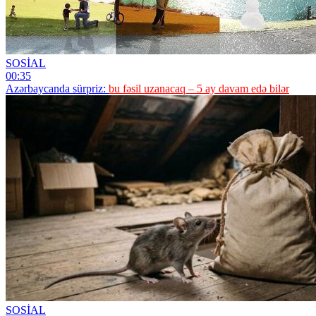
SOSİAL
00:35
Azərbaycanda sürpriz:
bu fəsil uzanacaq – 5 ay davam edə bilər
SOSİAL