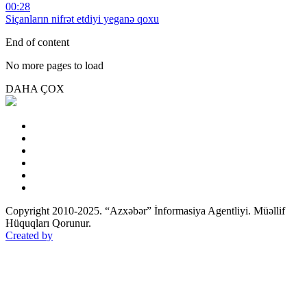
00:28
Siçanların nifrət etdiyi yeganə qoxu
End of content
No more pages to load
DAHA ÇOX
Copyright 2010-2025. “Azxəbər” İnformasiya Agentliyi. Müəllif
Hüquqları Qorunur.
Created by