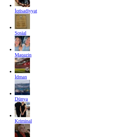
İqtisadiyyat
Sosial
Maqazin
İdman
Dünya
Kriminal