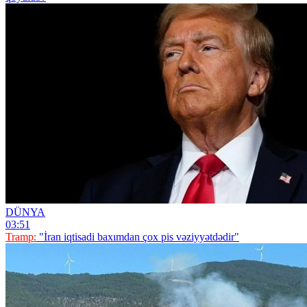
DÜNYA
03:51
Tramp:
"İran iqtisadi baxımdan çox pis vəziyyətdədir"