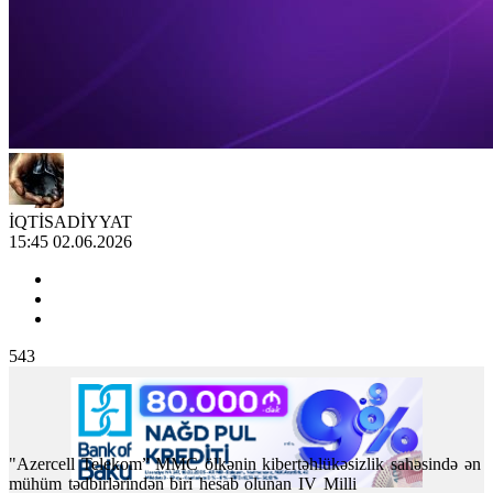
İQTİSADİYYAT
15:45 02.06.2026
543
"Azercell Telekom” MMC ölkənin kibertəhlükəsizlik sahəsində ən
mühüm tədbirlərindən biri hesab olunan IV Milli