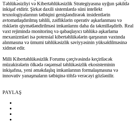
Təhlükəsizliyi və Kibertəhlükəsizlik Strategiyasına uyğun şəkildə
inkişaf etdirir. Şirkət daxili sistemlərdə süni intellekt
texnologiyalarının tətbiqini genişləndirərək insidentlərin
avtomatlaşdırılmış təhlili, zəifliklərin operativ aşkarlanması və
risklərin qiymətləndirilməsi imkanlarını daha da təkmilləşdirib. Real
vaxt rejimində monitorinq və qabaqlayıcı təhlükə aşkarlama
mexanizmləri isə potensial kibertəhlükələrin qarşısının vaxtında
alınmasına və ümumi təhlükəsizlik səviyyəsinin yüksəldilməsinə
xidmət edir.
Milli Kibertəhlükəsizlik Forumu çərçivəsində keçiriləcək
müzakirələrin ölkədə rəqəmsal təhlükəsizlik ekosisteminin
inkişafına, yeni əməkdaşlıq imkanlarının formalaşmasına və
innovativ yanaşmaların tətbiqinə töhfə verəcəyi gözlənilir.
PAYLAŞ