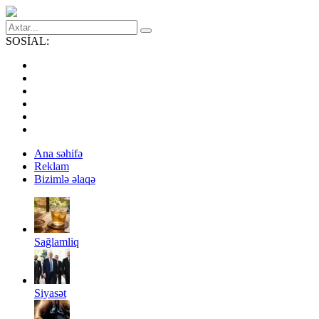
SOSİAL:
Ana səhifə
Reklam
Bizimlə əlaqə
Sağlamliq
Siyasət