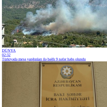
DÜNYA
02:32
Türkiyədə meşə yanğınları ilə bağlı 9 nəfər həbs olundu