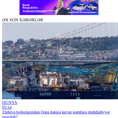
ƏN SON XƏBƏRLƏR
DÜNYA
05:14
Türkiyə boğazlarından Qara dənizə keçən gəmilərə məhdudiyyət
qoyulub?