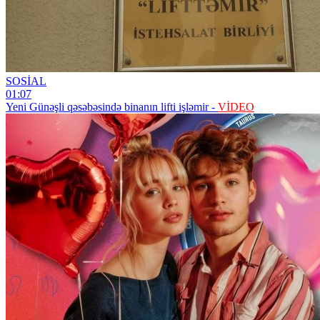
SOSİAL
01:07
Yeni Günəşli qəsəbəsində binanın lifti işləmir -
VİDEO