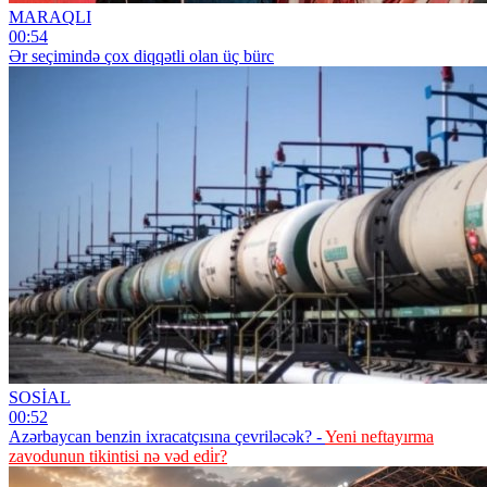
MARAQLI
00:54
Ər seçimində çox diqqətli olan üç bürc
SOSİAL
00:52
Azərbaycan benzin ixracatçısına çevriləcək? -
Yeni neftayırma
zavodunun tikintisi nə vəd edi̇r?