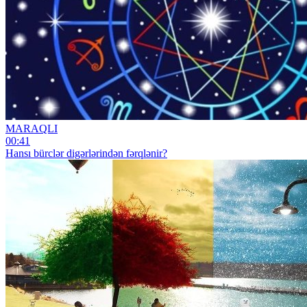
MARAQLI
00:41
Hansı bürclər digərlərindən fərqlənir?