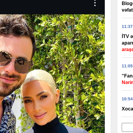
Blog
vəfat
11:37
İTV ə
apar
araşd
11:05
“Fana
Nəri
10:54
Xoca