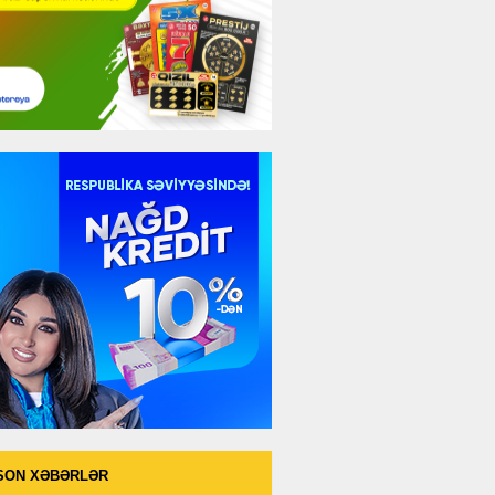
SON XƏBƏRLƏR