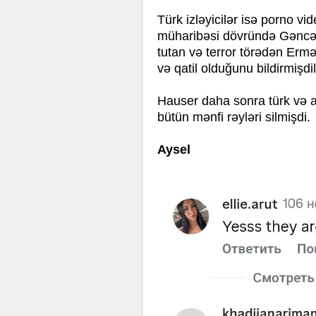
Türk izləyicilər isə porno vi
müharibəsi dövründə Gəncə
tutan və terror törədən Erm
və qatil olduğunu bildirmişdil
Hauser daha sonra türk və az
bütün mənfi rəyləri silmişdi.
Aysel