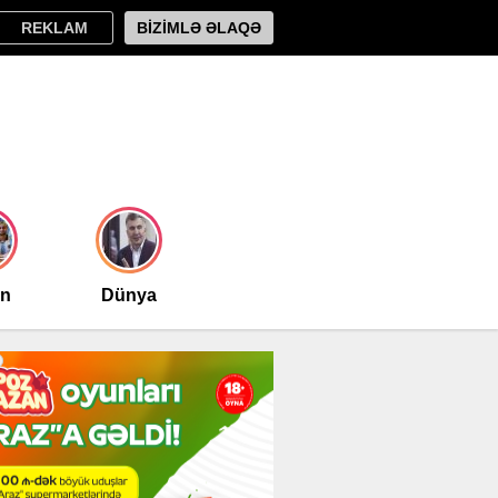
REKLAM
BİZİMLƏ ƏLAQƏ
an
Dünya