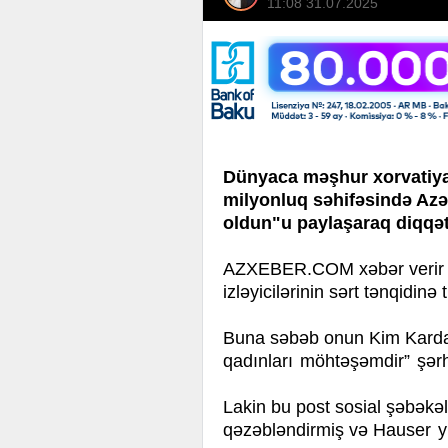
11:08 31.07.2025
Dünyaca məşhur xorvatiyalı
milyonluq səhifəsində Az
oldun"u paylaşaraq diqqət
AZXEBER.COM xəbər verir ki
izləyicilərinin sərt tənqidinə 
Buna səbəb onun Kim Karda
qadınları möhtəşəmdir” şər
Lakin bu post sosial şəbəkələ
qəzəbləndirmiş və
Hauser yüz