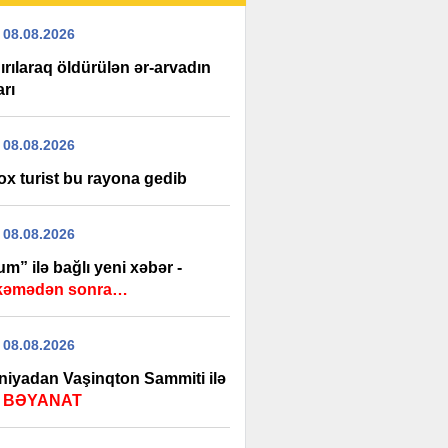
 08.08.2026
rılaraq öldürülən ər-arvadın
arı
 08.08.2026
ox turist bu rayona gedib
 08.08.2026
m” ilə bağlı yeni xəbər -
kəmədən sonra…
 08.08.2026
aniyadan Vaşinqton Sammiti ilə
ı
BƏYANAT