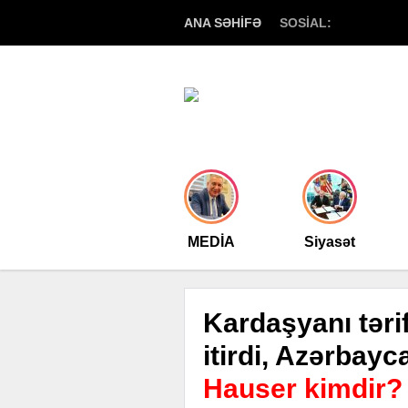
ANA SƏHİFƏ
SOSİAL:
MEDİA
Siyasət
Kardaşyanı tərifl
itirdi, Azərbayc
Hauser kimdir?