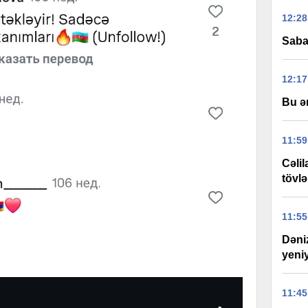
12:28
Saba
12:17
Bu ə
11:59
Cəli
tövlə
11:55
Dəni
yeniy
11:45