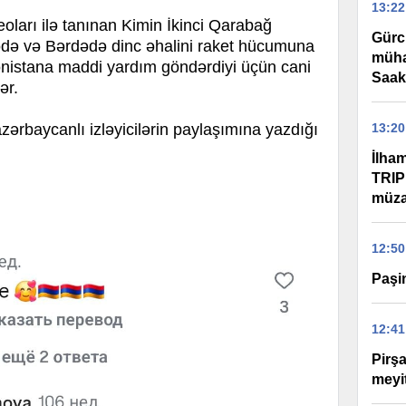
13:22
deoları ilə tanınan Kimin İkinci Qarabağ
Gürc
də və Bərdədə dinc əhalini raket hücumuna
müha
ənistana maddi yardım göndərdiyi üçün cani
Saak
ər.
ərbaycanlı izləyicilərin paylaşımına yazdığı
13:20
İlha
TRIP
müza
12:50
Paşi
12:41
Pirş
meyit