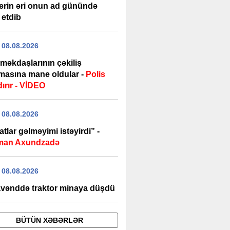
erin əri onun ad günündə
 etdib
 08.08.2026
məkdaşlarının çəkiliş
masına mane oldular -
Polis
ırır - VİDEO
 08.08.2026
tlar gəlməyimi istəyirdi” -
man Axundzadə
 08.08.2026
vənddə traktor minaya düşdü
BÜTÜN XƏBƏRLƏR