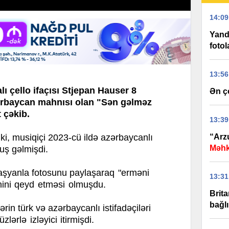
14:09
Yandı
fotol
13:56
 çello ifaçısı Stjepan Hauser 8
Ən ç
ərbaycan mahnısı olan "Sən gəlməz
 çəkib.
13:39
, musiqiçi 2023-cü ildə azərbaycanlı
“Arzu
Məh
tuş gəlmişdi.
şyanla fotosunu paylaşaraq
"erməni
13:31
hini qeyd etməsi olmuşdu.
Brit
bağl
rin türk və azərbaycanlı istifadəçiləri
lərlə izləyici itirmişdi.