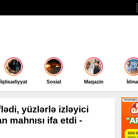
İqtisadiyyat
Sosial
Maqazin
İdm
ədi, yüzlərlə izləyici
an mahnısı ifa etdi -