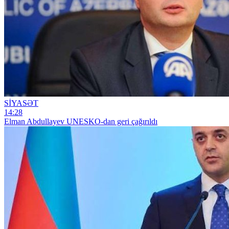
SİYASƏT
14:28
Elman Abdullayev UNESKO-dan geri çağırıldı