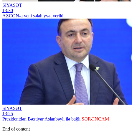
SİYASƏT
13:30
AZCON-a yeni səlahiyyət verildi
SİYASƏT
13:25
Prezidentdən Bəxtiyar Aslanbəyli ilə bağlı
SƏRƏNCAM
End of content