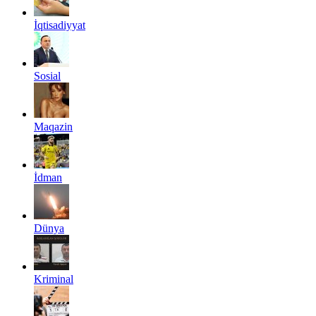
İqtisadiyyat
Sosial
Maqazin
İdman
Dünya
Kriminal