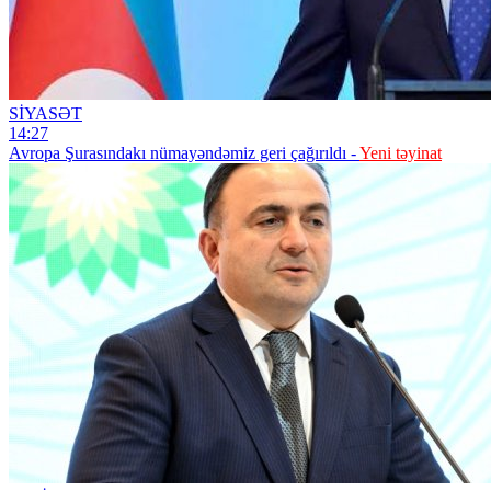
SİYASƏT
14:27
Avropa Şurasındakı nümayəndəmiz geri çağırıldı -
Yeni təyinat