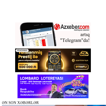
ƏN SON XƏBƏRLƏR