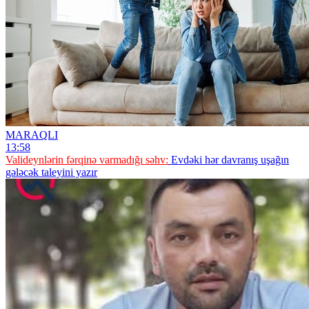
MARAQLI
13:58
Valideynlərin fərqinə varmadığı səhv:
Evdəki hər davranış uşağın
gələcək taleyini yazır