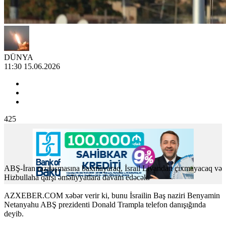
DÜNYA
11:30 15.06.2026
425
ABŞ-İran razılaşmasına baxmayaraq, İsrail Livandan çıxmayacaq və
Hizbullaha qarşı əməliyyatlara davam edəcək.
AZXEBER.COM xəbər verir ki, bunu İsrailin Baş naziri Benyamin
Netanyahu ABŞ prezidenti Donald Trampla telefon danışığında
deyib.