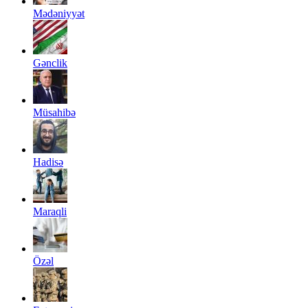
Mədəniyyət
Gənclik
Müsahibə
Hadisə
Maraqli
Özəl