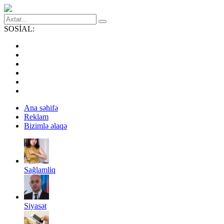
SOSİAL:
Ana səhifə
Reklam
Bizimlə əlaqə
Sağlamliq
Siyasət