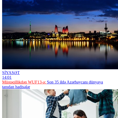
SİYASƏT
14:01
Müstəqillikdən WUF13-ə:
Son 35 ildə Azərbaycanı dünyaya
tanıdan hadisələr