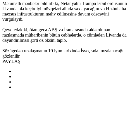
Məlumatlı mənbələr bildirib ki, Netanyahu Trampa İsrail ordusunun
Livanda ələ keçirdiyi mövqeləri əlində saxlayacağını və Hizbullaha
məxsus infrastrukturun məhv edilməsinə davam edəcəyini
vurğulayıb.
Qeyd edək ki, ötən gecə ABŞ və İran arasında əldə olunan
razılaşmada müharibənin bütün cəbhələrdə, o cümlədən Livanda da
dayandırılması şərti öz əksini tapıb.
Sözügedən razılaşmanın 19 iyun tarixində İsveçrədə imzalanacağı
gözlənilir.
PAYLAŞ