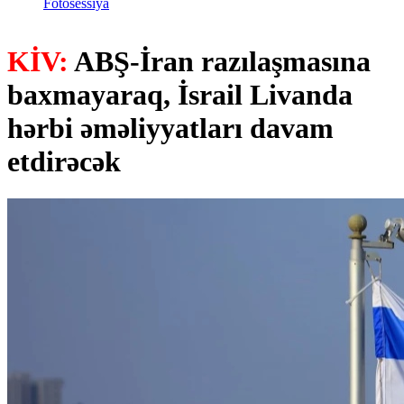
Fotosessiya
KİV:
ABŞ-İran razılaşmasına
baxmayaraq, İsrail Livanda
hərbi əməliyyatları davam
etdirəcək