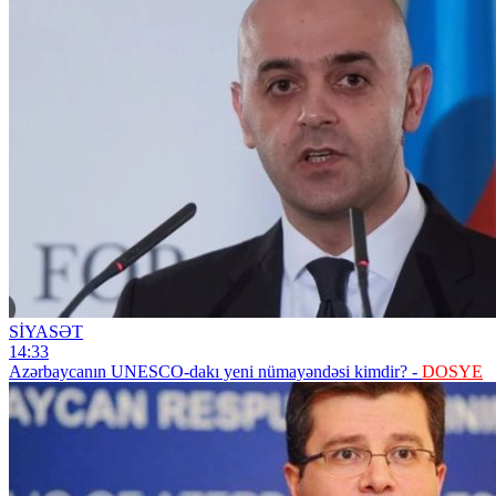
SİYASƏT
14:33
Azərbaycanın UNESCO-dakı yeni nümayəndəsi kimdir? -
DOSYE