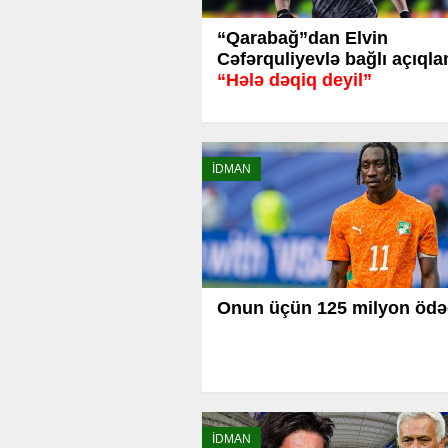
“Qarabağ”dan Elvin
Cəfərquliyevlə bağlı açıql
“Hələ dəqiq deyil”
İDMAN
Onun üçün 125 milyon ödə
İDMAN