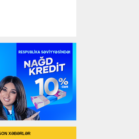
SON XƏBƏRLƏR