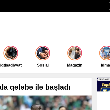
İqtisadiyyat
Sosial
Maqazin
İdm
a qələbə ilə başladı