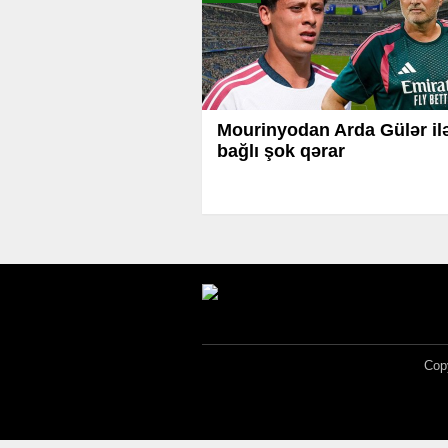
Mourinyodan Arda Gülər il
bağlı şok qərar
Copy