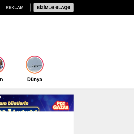
REKLAM
BİZİMLƏ ƏLAQƏ
an
Dünya