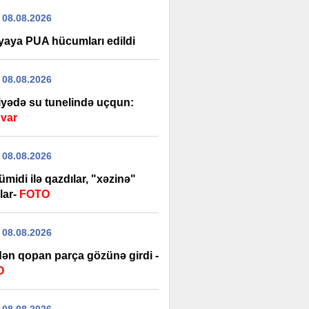
 08.08.2026
yaya PUA hücumları edildi
 08.08.2026
iyədə su tunelində uçqun:
 var
 08.08.2026
 ümidi ilə qazdılar, "xəzinə"
lar-
FOTO
 08.08.2026
dən qopan parça gözünə girdi -
O