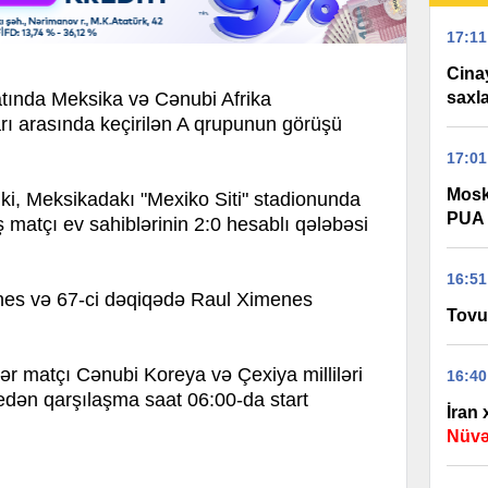
17:11
Cinay
saxla
tında Meksika və Cənubi Afrika
ı arasında keçirilən A qrupunun görüşü
17:01
Mosk
, Meksikadakı "Mexiko Siti" stadionunda
PUA 
 matçı ev sahiblərinin 2:0 hesablı qələbəsi
16:51
nes və 67-ci dəqiqədə Raul Ximenes
Tovu
ər matçı Cənubi Koreya və Çexiya milliləri
16:40
edən qarşılaşma saat 06:00-da start
İran
Nüvə