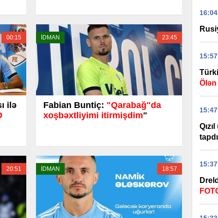
16:04
Rusi
00:15
İDMAN
23:45
15:57
Türk
Ölən
 ilə
Fabian Buntiç:
"Qarabağ"da
15:47
O
xoşbəxtliyimi itirmişdim
"
Qızıl
tapdı
15:37
20:51
İDMAN
18:57
Drel
FOT