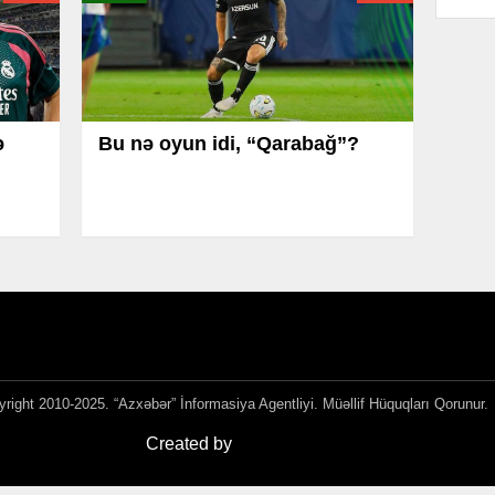
ə
Bu nə oyun idi, “Qarabağ”?
right 2010-2025. “Azxəbər” İnformasiya Agentliyi. Müəllif Hüquqları Qorunur.
Created by