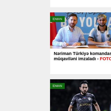
İDMAN
Nəriman Türkiyə komandası
müqaviləni imzaladı -
FOT
İDMAN