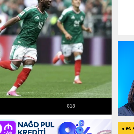
818
ƏN 