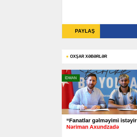
PAYLAŞ
OXŞAR XƏBƏRLƏR
İDMAN
“Fanatlar gəlməyimi istəyir
Nəriman Axundzadə