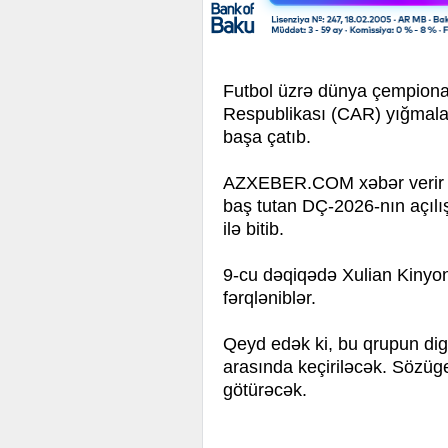
Futbol üzrə dünya çempiona
Respublikası (CAR) yığmalar
başa çatıb.
AZXEBER.COM xəbər verir ki
baş tutan DÇ-2026-nın açılış
ilə bitib.
9-cu dəqiqədə Xulian Kinyo
fərqləniblər.
Qeyd edək ki, bu qrupun dig
arasında keçiriləcək. Sözüg
götürəcək.