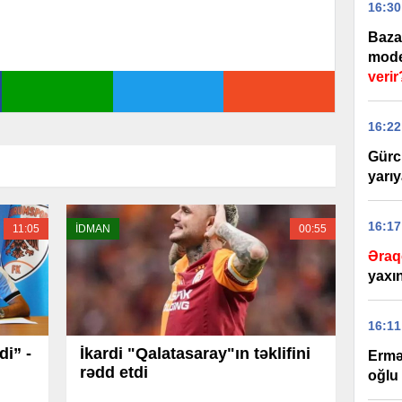
16:30
Baza
model
verir
16:22
Gürc
yarıy
16:17
11:05
İDMAN
00:55
Əraq
yaxı
16:11
di” -
İkardi "Qalatasaray"ın təklifini
Ermə
rədd etdi
oğlu 