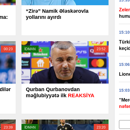
15:33
Zele
“Zirə” Namik Ələskərovla
huma
ama:
yollarını ayırdı
15:10
Türk
keçid
00:23
İDMAN
23:52
15:06
Lione
dilər
Qurban Qurbanovdan
15:03
məğlubiyyətə ilk
REAKSİYA
“Merc
nəfər
23:39
İDMAN
23:20