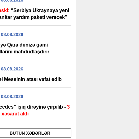
 08.08.2026
nski
: “Serbiya Ukraynaya yeni
nitar yardım paketi verəcək”
 08.08.2026
iyə Qara dənizə gəmi
lərini məhdudlaşdırır
 08.08.2026
l Messinin atası vəfat edib
 08.08.2026
edes” işıq dirəyinə çırpılıb -
3
 xəsarət aldı
BÜTÜN XƏBƏRLƏR