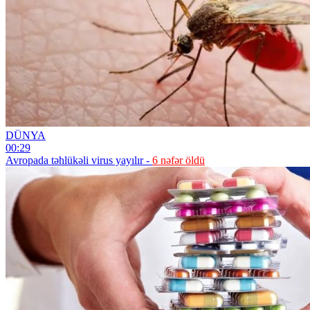
DÜNYA
00:29
Avropada təhlükəli virus yayılır -
6 nəfər öldü