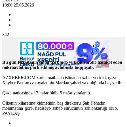
18:00 25.05.2026
342
Bu gün Pakistanın şimal-qərbində yüksək sürətlə hərəkət edən
mikroavtobus park edilmiş avtobusla toqquşub.
AZXEBER.COM xarici mətbuata istinadən xəbər verir ki, qəza
Xayber Paxtunxva əyalətinin Mardan şəhəri yaxınlığında baş verib.
Qəza nəticəsində 17 nəfər ölüb, 5 nəfər yaralanıb.
Ölkənin xilasetmə xidmətinin baş direktoru Şah Fəhadın
məlumatına görə, hadisəyə səbəb sürücünün səhlənkarlığı olub.
PAYLAŞ