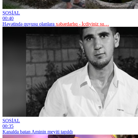
SOSİAL
00:40
Həyətində quyusu olanlara
xəbərdarlıq - İçdiyiniz su…
SOSİAL
00:35
Kanalda batan Aminin meyiti tapıldı