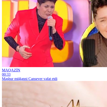
MAQAZİN
00:33
Məşhur müğənni Cansever vəfat etdi