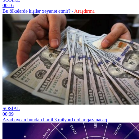
00:16
Bu ölkələrdə kişilər xəyanət etmir? -
Araşdırma
SOSİAL
00:09
Azərbaycan bundan hər il 3 milyard dollar qazanacaq