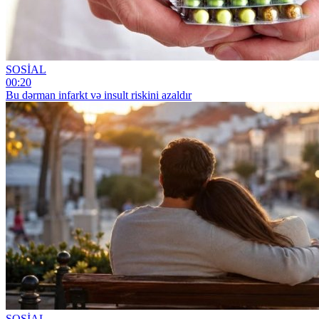
SOSİAL
00:20
Bu dərman infarkt və insult riskini azaldır
SOSİAL