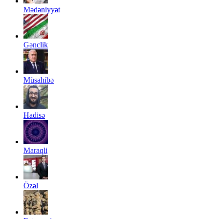
Mədəniyyət
Gənclik
Müsahibə
Hadisə
Maraqli
Özəl