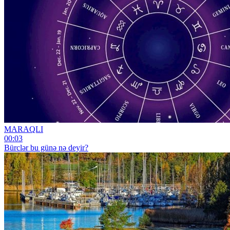
MARAQLI
00:03
Bürclər bu günə nə deyir?