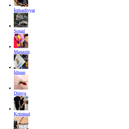
İqtisadiyyat
Sosial
Maqazin
İdman
Dünya
Kriminal