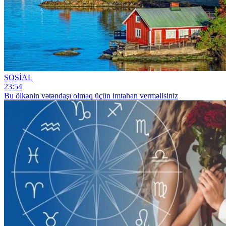
SOSİAL
23:54
Bu ölkənin vətəndaşı olmaq üçün imtahan verməlisiniz