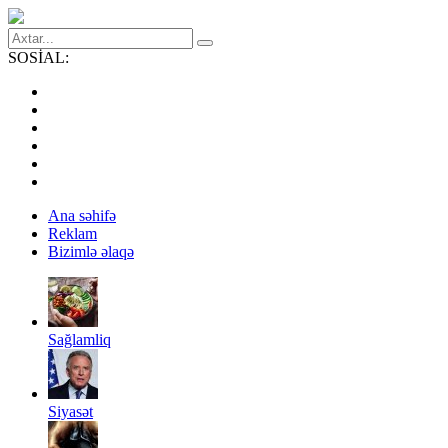
SOSİAL:
Ana səhifə
Reklam
Bizimlə əlaqə
Sağlamliq
Siyasət