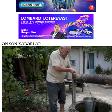
ƏN SON XƏBƏRLƏR