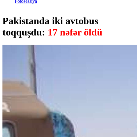
Fotosessiya
Pakistanda iki avtobus
toqquşdu:
17 nəfər öldü