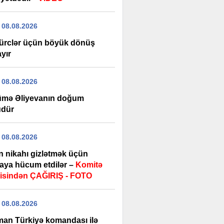
 08.08.2026
ürclər üçün böyük dönüş
yır
 08.08.2026
mə Əliyevanın doğum
dür
 08.08.2026
n nikahı gizlətmək üçün
aya hücum etdilər –
Komitə
isindən ÇAĞIRIŞ - FOTO
 08.08.2026
man Türkiyə komandası ilə