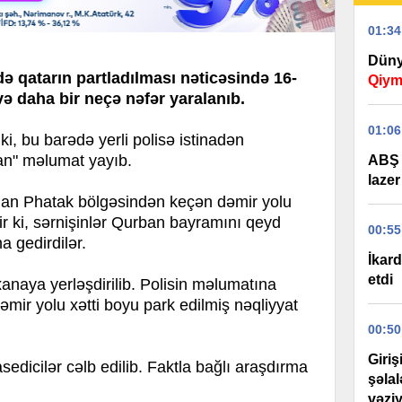
01:34
Düny
ə qatarın partladılması nəticəsində 16-
Qiym
ə daha bir neçə nəfər yaralanıb.
01:06
 bu barədə yerli polisə istinadən
an" məlumat yayıb.
ABŞ 
lazer
an Phatak bölgəsindən keçən dəmir yolu
ilir ki, sərnişinlər Qurban bayramını qeyd
00:55
 gedirdilər.
İkard
etdi
anaya yerləşdirilib. Polisin məlumatına
əmir yolu xətti boyu park edilmiş nəqliyyat
00:50
Giri
asedicilər cəlb edilib. Faktla bağlı araşdırma
şəla
vəziy