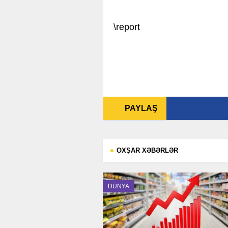
\report
PAYLAŞ
OXŞAR XƏBƏRLƏR
DÜNYA