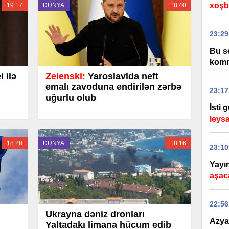
xoşbə
19:17
DÜNYA
18:40
23:29
Bu s
komm
 ilə
Zelenski:
Yaroslavlda neft
emalı zavoduna endirilən zərbə
23:17
uğurlu olub
İsti 
leysa
18:28
DÜNYA
18:16
23:10
Yayın
aşac
22:56
Ukrayna dəniz dronları
Azya
Yaltadakı limana hücum edib