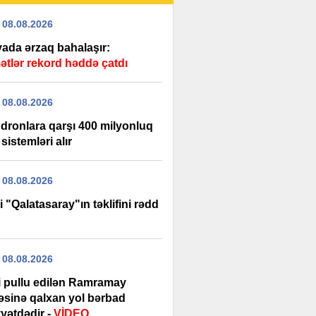
 08.08.2026
ada ərzaq bahalaşır:
ətlər rekord həddə çatdı
 08.08.2026
dronlara qarşı 400 milyonluq
 sistemləri alır
 08.08.2026
i "Qalatasaray"ın təklifini rədd
 08.08.2026
şi pullu edilən Ramramay
ləsinə qalxan yol bərbad
yətdədir -
VİDEO