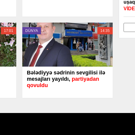
uşaq
VİD
17:01
DÜNYA
14:35
Bələdiyyə sədrinin sevgilisi ilə
mesajları yayıldı,
partiyadan
qovuldu