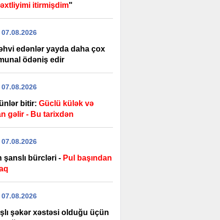
xtliyimi itirmişdim
"
 07.08.2026
əhvi edənlər yayda daha çox
unal ödəniş edir
 07.08.2026
günlər bitir:
Güclü külək və
n gəlir - Bu tarixdən
 07.08.2026
 şanslı bürcləri -
Pul başından
aq
 07.08.2026
şlı şəkər xəstəsi olduğu üçün