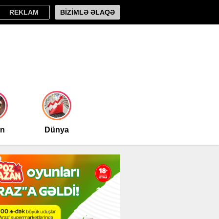
REKLAM
BİZİMLƏ ƏLAQƏ
an
Dünya