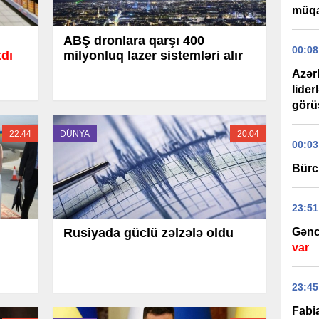
müqa
ABŞ dronlara qarşı 400
00:08
tdı
milyonluq lazer sistemləri alır
Azər
lider
görüş
22:44
DÜNYA
20:04
00:03
Bürc
23:51
Gənc
Rusiyada güclü zəlzələ oldu
var
23:45
Fabi