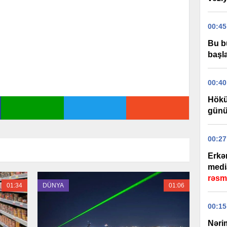
00:45
Bu b
başla
00:40
Hökü
günü
00:27
Erkə
medi
rəsm
01:34
DÜNYA
01:06
00:15
Nəri