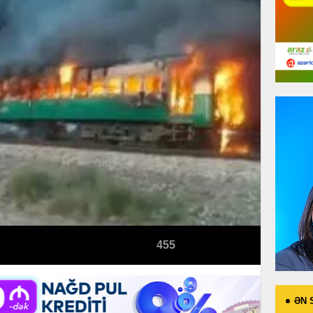
455
ƏN 