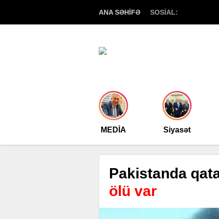
ANA SƏHİFƏ
SOSİAL:
MEDİA
Siyasət
Pakistanda qata
ölü var