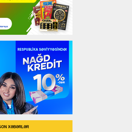
SON XƏBƏRLƏR