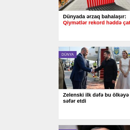
Dünyada ərzaq bahalaşır:
Qiymətlər rekord həddə ça
DÜNYA
Zelenski ilk dəfə bu ölkəyə
səfər etdi