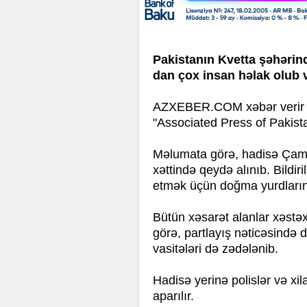
Pakistanın Kvetta şəhərind
dan çox insan həlak olub v
AZXEBER.COM xəbər verir ki,
"Associated Press of Pakist
Məlumata görə, hadisə Çam
xəttində qeydə alınıb. Bildir
etmək üçün doğma yurdlarına
Bütün xəsarət alanlar xəstəx
görə, partlayış nəticəsində d
vasitələri də zədələnib.
Hadisə yerinə polislər və xil
aparılır.