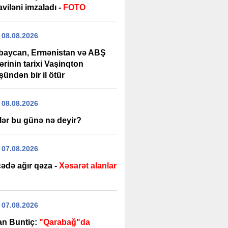
viləni imzaladı -
FOTO
 08.08.2026
baycan, Ermənistan və ABŞ
lərinin tarixi Vaşinqton
ündən bir il ötür
 08.08.2026
lər bu günə nə deyir?
 07.08.2026
ədə ağır qəza -
Xəsarət alanlar
 07.08.2026
an Buntiç:
"Qarabağ"da