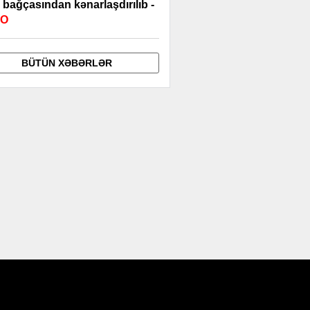
 bağçasından kənarlaşdırılıb -
EO
BÜTÜN XƏBƏRLƏR