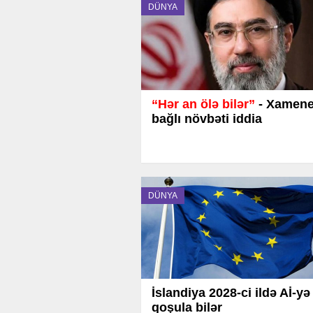
DÜNYA
“Hər an ölə bilər”
- Xamenei
bağlı növbəti iddia
DÜNYA
İslandiya 2028-ci ildə Aİ-yə
qoşula bilər