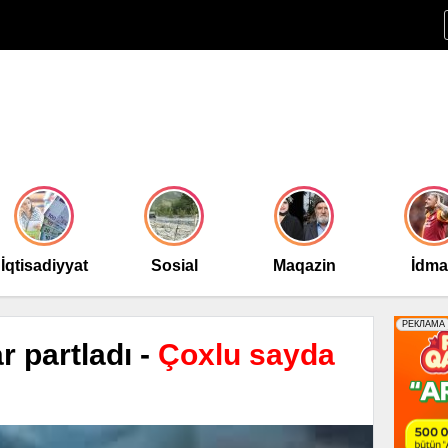
İqtisadiyyat
Sosial
Maqazin
İdm
r partladı -
Çoxlu sayda