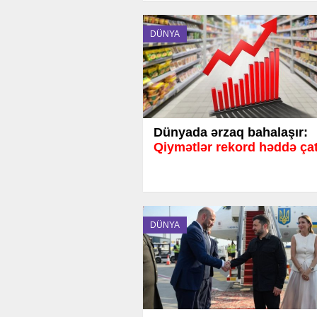
DÜNYA
Dünyada ərzaq bahalaşır:
Qiymətlər rekord həddə ça
DÜNYA