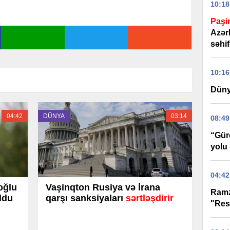
10:18
Paşi
Azər
səhif
10:16
Düny
04:42
DÜNYA
03:14
08:49
“Gür
yolu 
04:42
oğlu
Vaşinqton Rusiya və İrana
Ramz
ldu
qarşı sanksiyaları
sərtləşdirir
"Res