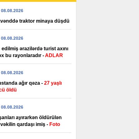
 08.08.2026
vənddə traktor minaya düşdü
 08.08.2026
edilmiş ərazilərdə turist axını
ox bu rayonlaradır -
ADLAR
 08.08.2026
standa ağır qəza -
27 yaşlı
cü öldü
 08.08.2026
şanları ayırarkən öldürülən
vəkilin qardaşı imiş -
Foto