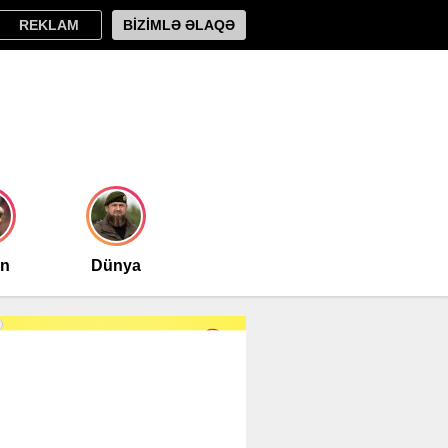
REKLAM
BİZİMLƏ ƏLAQƏ
an
Dünya