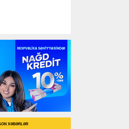
SON XƏBƏRLƏR