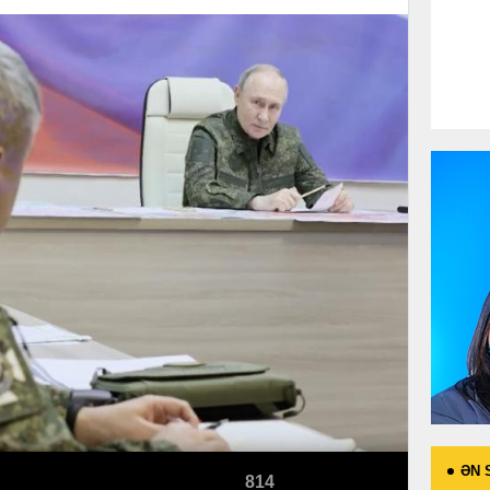
ƏN 
814