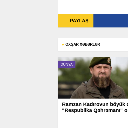
PAYLAŞ
OXŞAR XƏBƏRLƏR
DÜNYA
Ramzan Kadırovun böyük 
"Respublika Qəhrəmanı" o