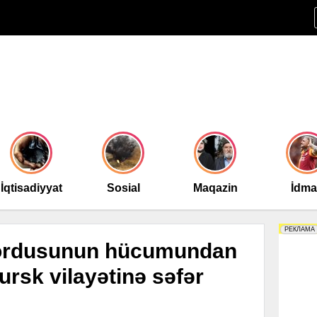
İqtisadiyyat
Sosial
Maqazin
İdm
 ordusunun hücumundan
ursk vilayətinə səfər