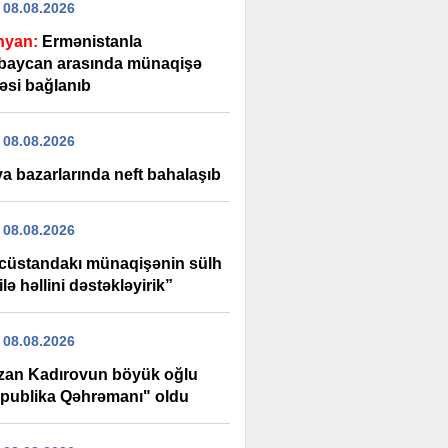
 08.08.2026
nyan:
Ermənistanla
baycan arasında münaqişə
əsi bağlanıb
 08.08.2026
a bazarlarında neft bahalaşıb
 08.08.2026
cüstandakı münaqişənin sülh
ilə həllini dəstəkləyirik”
 08.08.2026
an Kadırovun böyük oğlu
publika Qəhrəmanı" oldu