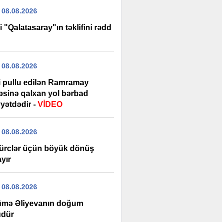
 08.08.2026
i "Qalatasaray"ın təklifini rədd
 08.08.2026
şi pullu edilən Ramramay
ləsinə qalxan yol bərbad
yətdədir -
VİDEO
 08.08.2026
ürclər üçün böyük dönüş
yır
 08.08.2026
mə Əliyevanın doğum
dür