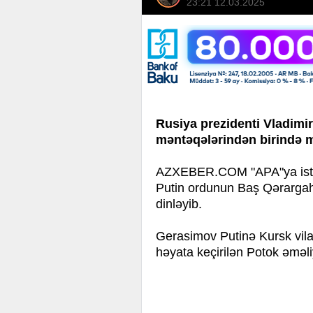
23:21 12.03.2025
Rusiya prezidenti Vladim
məntəqələrindən birində m
AZXEBER.COM "APA"ya istina
Putin ordunun Baş Qərargah
dinləyib.
Gerasimov Putinə Kursk vila
həyata keçirilən Potok əməl