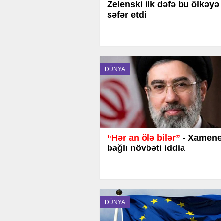
Zelenski ilk dəfə bu ölkəyə
səfər etdi
DÜNYA
“Hər an ölə bilər”
- Xamenei
bağlı növbəti iddia
DÜNYA