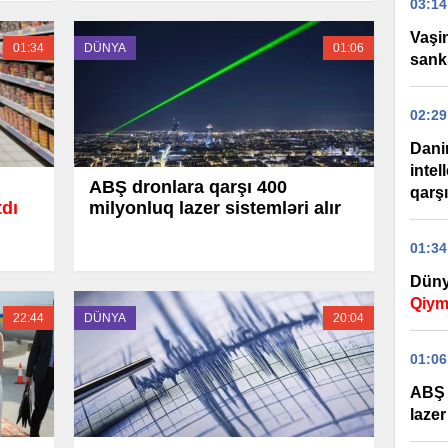
03:14
Vaşi
01:34
DÜNYA
01:06
sank
02:29
Dani
intel
ABŞ dronlara qarşı 400
qarş
tdı
milyonluq lazer sistemləri alır
01:34
Düny
Qiym
22:44
DÜNYA
20:04
01:06
ABŞ 
lazer