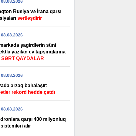
 08.08.2026
nqton Rusiya və İrana qarşı
siyaları
sərtləşdirir
 08.08.2026
markada şagirdlərin süni
lektlə yazılan ev tapşırıqlarına
ı
SƏRT QAYDALAR
 08.08.2026
ada ərzaq bahalaşır:
ətlər rekord həddə çatdı
 08.08.2026
dronlara qarşı 400 milyonluq
 sistemləri alır