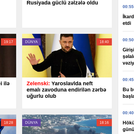
Rusiyada güclü zəlzələ oldu
00:55
İkard
etdi
00:50
19:17
DÜNYA
18:40
Giri
şəla
vəziy
00:45
 ilə
Zelenski:
Yaroslavlda neft
emalı zavoduna endirilən zərbə
Bu b
uğurlu olub
başla
00:40
Hökü
18:28
DÜNYA
18:16
günü