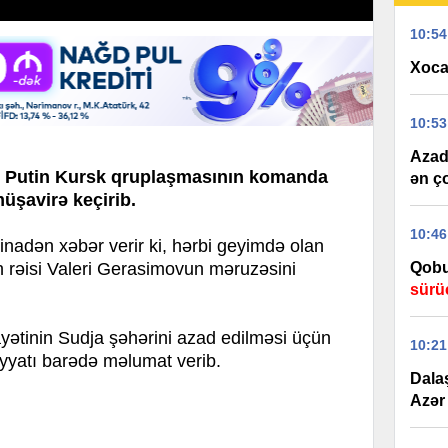
10:54
Xoca
10:53
Azad 
ir Putin Kursk qruplaşmasının komanda
ən ç
üşavirə keçirib.
10:46
dən xəbər verir ki, hərbi geyimdə olan
 rəisi Valeri Gerasimovun məruzəsini
Qobu
sürü
yətinin Sudja şəhərini azad edilməsi üçün
10:21
iyyatı barədə məlumat verib.
Dala
Azər 