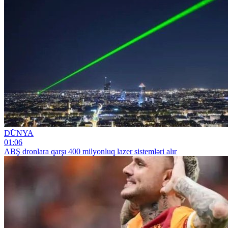
DÜNYA
01:06
ABŞ dronlara qarşı 400 milyonluq lazer sistemləri alır