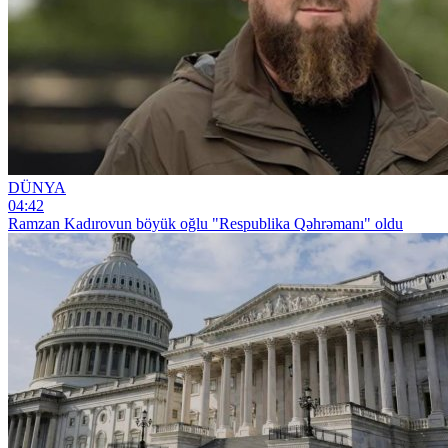
DÜNYA
04:42
Ramzan Kadırovun böyük oğlu "Respublika Qəhrəmanı" oldu