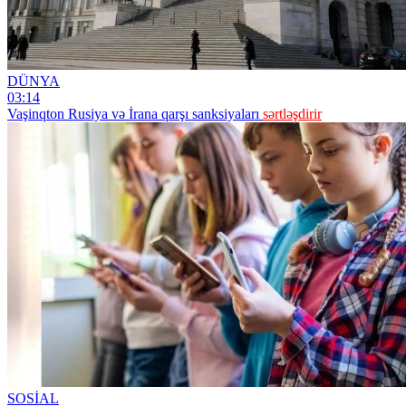
DÜNYA
03:14
Vaşinqton Rusiya və İrana qarşı sanksiyaları
sərtləşdirir
SOSİAL