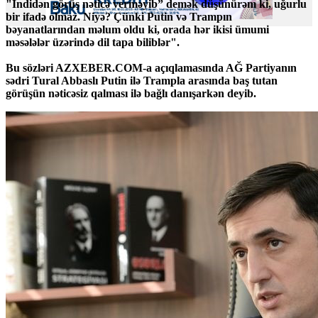
"İndidən görüş nəticə verməyib” demək düşünürəm ki, uğurlu
bir ifadə olmaz. Niyə? Çünki Putin və Trampın
bəyanatlarından məlum oldu ki, orada hər ikisi ümumi
məsələlər üzərində dil tapa biliblər".
Bu sözləri AZXEBER.COM-a açıqlamasında AĞ Partiyanın
sədri Tural Abbaslı Putin ilə Trampla arasında baş tutan
görüşün nəticəsiz qalması ilə bağlı danışarkən deyib.