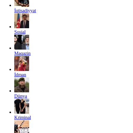
İqtisadiyyat
Sosial
Maqazin
İdman
Dünya
Kriminal