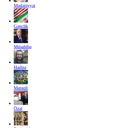
Mədəniyyət
Gənclik
Müsahibə
Hadisə
Maraqli
Özəl