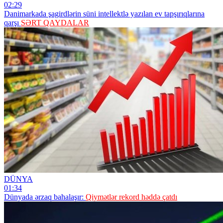
02:29
Danimarkada şagirdlərin süni intellektlə yazılan ev tapşırıqlarına
qarşı
SƏRT QAYDALAR
DÜNYA
01:34
Dünyada ərzaq bahalaşır:
Qiymətlər rekord həddə çatdı