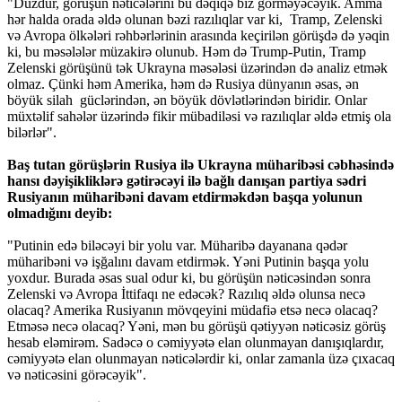
"Düzdür, görüşün nəticələrini bu dəqiqə biz görməyəcəyik. Amma
hər halda orada əldə olunan bəzi razılıqlar var ki, Tramp, Zelenski
və Avropa ölkələri rəhbərlərinin arasında keçirilən görüşdə də yəqin
ki, bu məsələlər müzakirə olunub. Həm də Trump-Putin, Tramp
Zelenski görüşünü tək Ukrayna məsələsi üzərindən də analiz etmək
olmaz. Çünki həm Amerika, həm də Rusiya dünyanın əsas, ən
böyük silah güclərindən, ən böyük dövlətlərindən biridir. Onlar
müxtəlif sahələr üzərində fikir mübadiləsi və razılıqlar əldə etmiş ola
bilərlər".
Baş tutan görüşlərin Rusiya ilə Ukrayna müharibəsi cəbhəsində
hansı dəyişikliklərə gətirəcəyi ilə bağlı danışan partiya sədri
Rusiyanın müharibəni davam etdirməkdən başqa yolunun
olmadığını deyib:
"Putinin edə biləcəyi bir yolu var. Müharibə dayanana qədər
müharibəni və işğalını davam etdirmək. Yəni Putinin başqa yolu
yoxdur. Burada əsas sual odur ki, bu görüşün nəticəsindən sonra
Zelenski və Avropa İttifaqı ne edəcək? Razılıq əldə olunsa necə
olacaq? Amerika Rusiyanın mövqeyini müdafiə etsə necə olacaq?
Etməsə necə olacaq? Yəni, mən bu görüşü qətiyyən nəticəsiz görüş
hesab eləmirəm. Sadəcə o cəmiyyətə elan olunmayan danışıqlardır,
cəmiyyətə elan olunmayan nəticələrdir ki, onlar zamanla üzə çıxacaq
və nəticəsini görəcəyik".