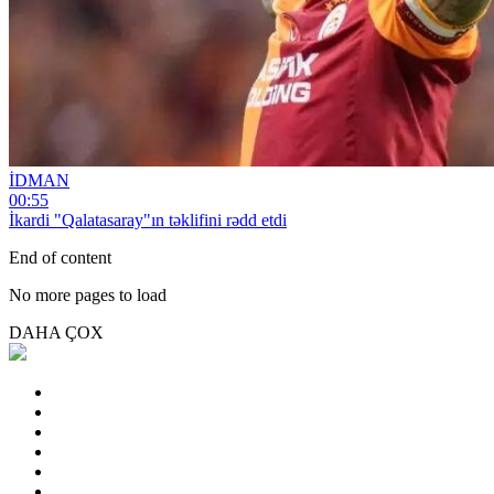
İDMAN
00:55
İkardi "Qalatasaray"ın təklifini rədd etdi
End of content
No more pages to load
DAHA ÇOX