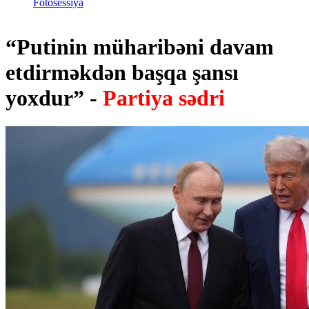
Fotosessiya
“Putinin müharibəni davam
etdirməkdən başqa şansı
yoxdur” -
Partiya sədri