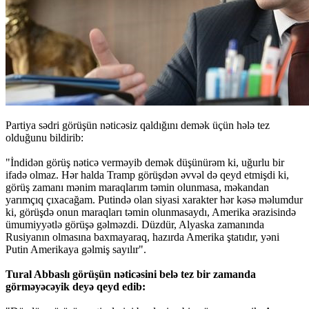
Partiya sədri görüşün nəticəsiz qaldığını demək üçün hələ tez
olduğunu bildirib:
"İndidən görüş nəticə verməyib demək düşünürəm ki, uğurlu bir
ifadə olmaz. Hər halda Tramp görüşdən əvvəl də qeyd etmişdi ki,
görüş zamanı mənim maraqlarım təmin olunmasa, məkandan
yarımçıq çıxacağam. Putində olan siyasi xarakter hər kəsə məlumdur
ki, görüşdə onun maraqları təmin olunmasaydı, Amerika ərazisində
ümumiyyətlə görüşə gəlməzdi. Düzdür, Alyaska zamanında
Rusiyanın olmasına baxmayaraq, hazırda Amerika ştatıdır, yəni
Putin Amerikaya gəlmiş sayılır".
Tural Abbaslı görüşün nəticəsini belə tez bir zamanda
görməyəcəyik deyə qeyd edib: