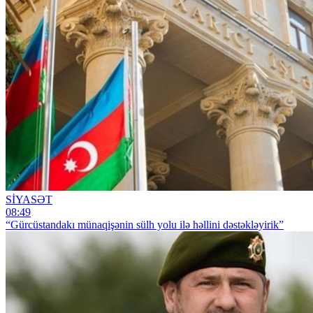
SİYASƏT
08:49
“Gürcüstandakı münaqişənin sülh yolu ilə həllini dəstəkləyirik”