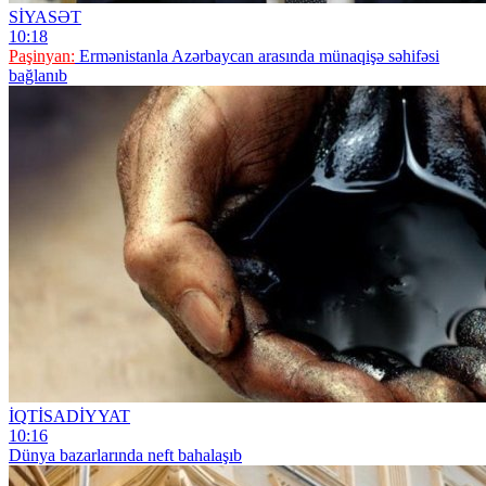
SİYASƏT
10:18
Paşinyan:
Ermənistanla Azərbaycan arasında münaqişə səhifəsi
bağlanıb
İQTİSADİYYAT
10:16
Dünya bazarlarında neft bahalaşıb