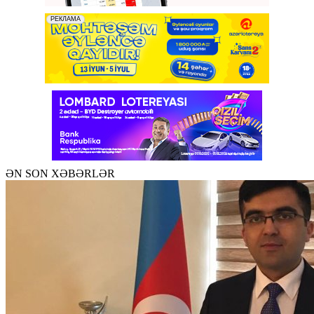
ƏN SON XƏBƏRLƏR