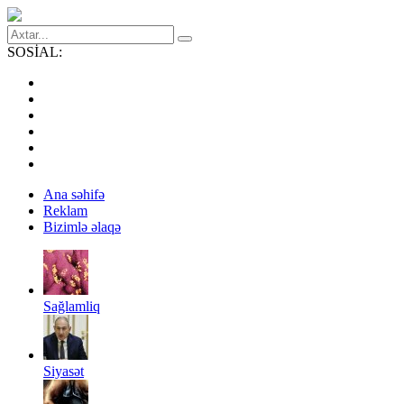
SOSİAL:
Ana səhifə
Reklam
Bizimlə əlaqə
Sağlamliq
Siyasət