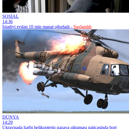
SOSİAL
14:36
İşlədiyi evdən 10 min manat oğurladı -
Saxlanıldı
DÜNYA
14:29
Ukraynada hərbi helikopterin qəzaya uğraması nəticəsində bort