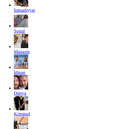
İqtisadiyyat
Sosial
Maqazin
İdman
Dünya
Kriminal