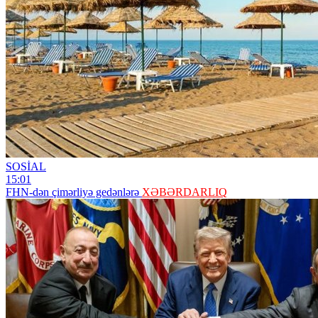
SOSİAL
15:01
FHN-dən çimərliyə gedənlərə
XƏBƏRDARLIQ