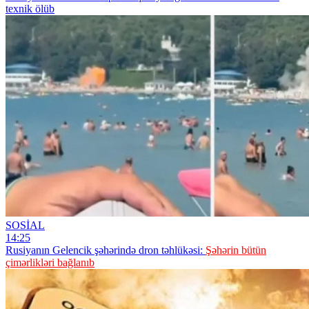
texnik ölüb
SOSİAL
14:25
Rusiyanın Gelencik şəhərində dron təhlükəsi:
Şəhərin bütün
çimərlikləri bağlanıb