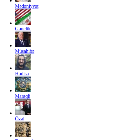
Mədəniyyət
Gənclik
Müsahibə
Hadisə
Maraqli
Özəl