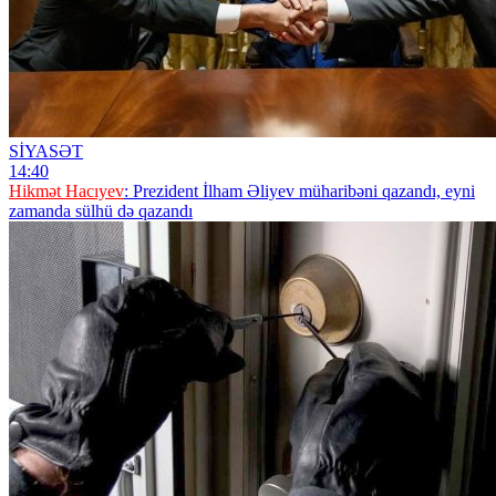
SİYASƏT
14:40
Hikmət Hacıyev
: Prezident İlham Əliyev müharibəni qazandı, eyni
zamanda sülhü də qazandı