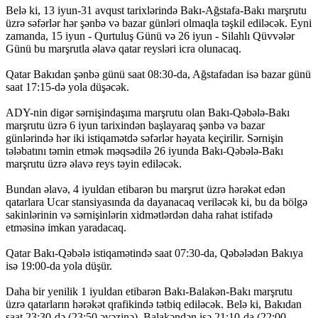
Belə ki, 13 iyun-31 avqust tarixlərində Bakı-Ağstafa-Bakı marşrutu
üzrə səfərlər hər şənbə və bazar günləri olmaqla təşkil ediləcək. Eyni
zamanda, 15 iyun - Qurtuluş Günü və 26 iyun - Silahlı Qüvvələr
Günü bu marşrutla əlavə qatar reysləri icra olunacaq.
Qatar Bakıdan şənbə günü saat 08:30-da, Ağstafadan isə bazar günü
saat 17:15-də yola düşəcək.
ADY-nin digər sərnişindaşıma marşrutu olan Bakı-Qəbələ-Bakı
marşrutu üzrə 6 iyun tarixindən başlayaraq şənbə və bazar
günlərində hər iki istiqamətdə səfərlər həyata keçirilir. Sərnişin
tələbatını təmin etmək məqsədilə 26 iyunda Bakı-Qəbələ-Bakı
marşrutu üzrə əlavə reys təyin ediləcək.
Bundan əlavə, 4 iyuldan etibarən bu marşrut üzrə hərəkət edən
qatarlara Ucar stansiyasında da dayanacaq veriləcək ki, bu da bölgə
sakinlərinin və sərnişinlərin xidmətlərdən daha rahat istifadə
etməsinə imkan yaradacaq.
Qatar Bakı-Qəbələ istiqamətində saat 07:30-da, Qəbələdən Bakıya
isə 19:00-da yola düşür.
Daha bir yenilik 1 iyuldan etibarən Bakı-Balakən-Bakı marşrutu
üzrə qatarların hərəkət qrafikində tətbiq ediləcək. Belə ki, Bakıdan
saat 23:30-də (23:50 əvəzinə), Balakəndən isə 21:10-da (22:00