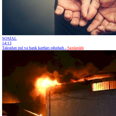
SOSİAL
14:13
Taksidən pul və bank kartları oğurladı -
Saxlanıldı