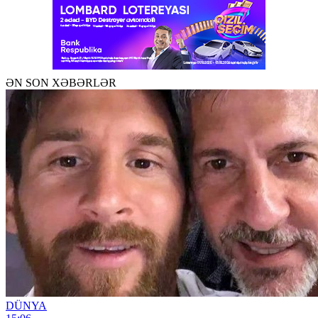
ƏN SON XƏBƏRLƏR
DÜNYA