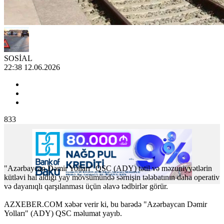
SOSİAL
22:38 12.06.2026
833
"Azərbaycan Dəmir Yolları" QSC (ADY) tətil və məzuniyyətlərin
kütləvi hal aldığı yay mövsümündə sərnişin tələbatının daha operativ
və dayanıqlı qarşılanması üçün əlavə tədbirlər görür.
AZXEBER.COM xəbər verir ki, bu barədə "Azərbaycan Dəmir
Yolları" (ADY) QSC məlumat yayıb.