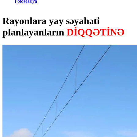
Fotosessiya
Rayonlara yay səyahəti
planlayanların
DİQQƏTİNƏ