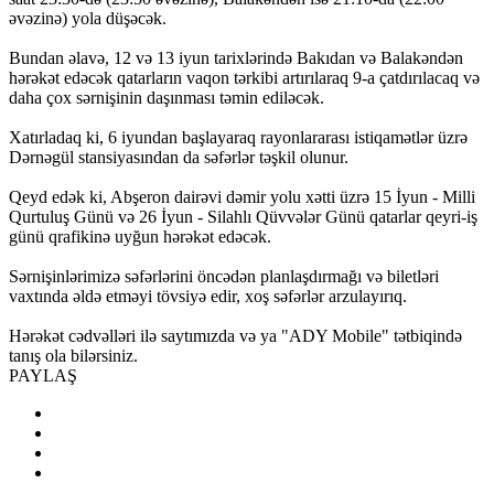
əvəzinə) yola düşəcək.
Bundan əlavə, 12 və 13 iyun tarixlərində Bakıdan və Balakəndən
hərəkət edəcək qatarların vaqon tərkibi artırılaraq 9-a çatdırılacaq və
daha çox sərnişinin daşınması təmin ediləcək.
Xatırladaq ki, 6 iyundan başlayaraq rayonlararası istiqamətlər üzrə
Dərnəgül stansiyasından da səfərlər təşkil olunur.
Qeyd edək ki, Abşeron dairəvi dəmir yolu xətti üzrə 15 İyun - Milli
Qurtuluş Günü və 26 İyun - Silahlı Qüvvələr Günü qatarlar qeyri-iş
günü qrafikinə uyğun hərəkət edəcək.
Sərnişinlərimizə səfərlərini öncədən planlaşdırmağı və biletləri
vaxtında əldə etməyi tövsiyə edir, xoş səfərlər arzulayırıq.
Hərəkət cədvəlləri ilə saytımızda və ya "ADY Mobile" tətbiqində
tanış ola bilərsiniz.
PAYLAŞ