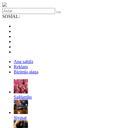
SOSİAL:
Ana səhifə
Reklam
Bizimlə əlaqə
Sağlamliq
Siyasət