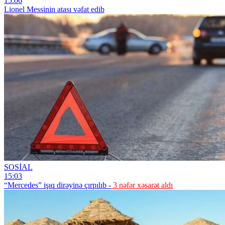
15:06
Lionel Messinin atası vəfat edib
SOSİAL
15:03
“Mercedes” işıq dirəyinə çırpılıb -
3 nəfər xəsarət aldı