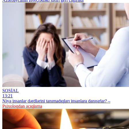
Azərbaycanın İsveçrədəki səfiri geri çağırıldı
SOSİAL
13:21
Niyə insanlar dərdlərini tanımadıqları insanlara danışırlar? –
Psixoloqdan açıqlama