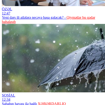
ÖZƏL
12:47
Yeni dərs ili ailələrə neçəyə başa gələcək? -
Qiymətlər bu qədər
bahalaşıb
SOSİAL
12:34
Sabahın havası ilə bağlı
XƏBƏRDARLIQ