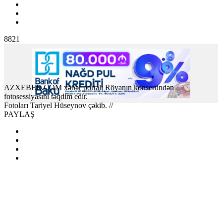
8821
AZXEBER.COM xəbər portalı Röyanın konsertindən
fotosessiyasını təqdim edir.
Fotoları Tariyel Hüseynov çəkib.
//
PAYLAŞ