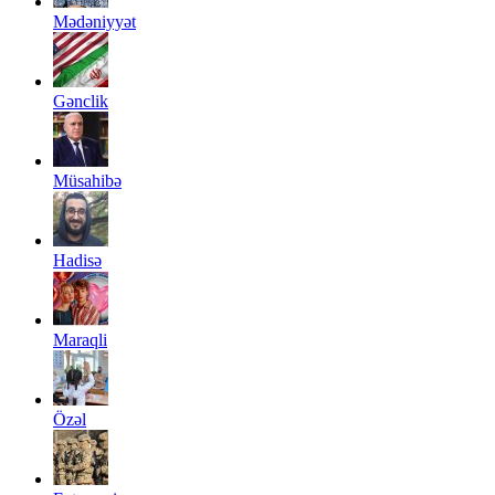
Mədəniyyət
Gənclik
Müsahibə
Hadisə
Maraqli
Özəl