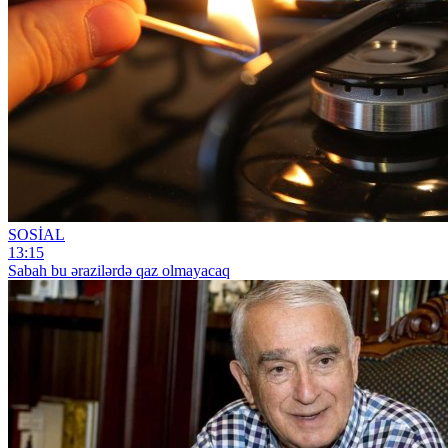
SOSİAL
13:15
Sabah bu ərazilərdə qaz olmayacaq