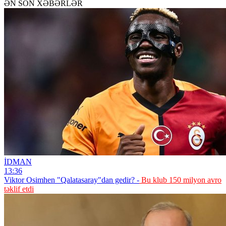
ƏN SON XƏBƏRLƏR
İDMAN
13:36
Viktor Osimhen "Qalatasaray"dan gedir? -
Bu klub 150 milyon avro
təklif etdi