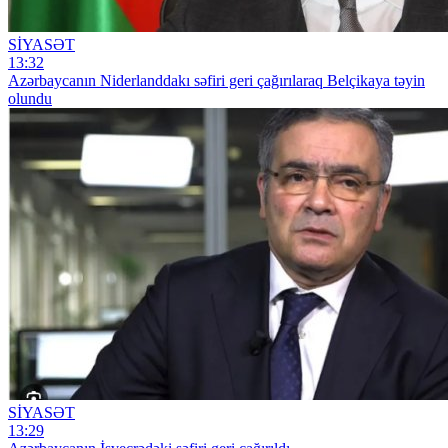
SİYASƏT
13:32
Azərbaycanın Niderlanddakı səfiri geri çağırılaraq Belçikaya təyin
olundu
SİYASƏT
13:29