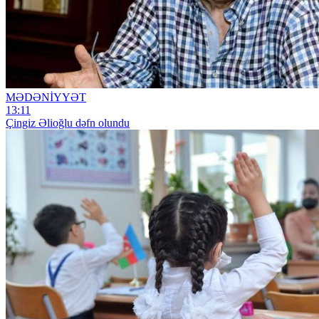
MƏDƏNİYYƏT
13:11
Çingiz Əlioğlu dəfn olundu