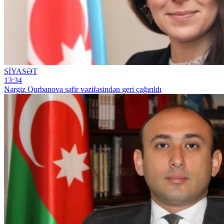
SİYASƏT
13:34
Nərgiz Qurbanova səfir vəzifəsindən geri çağırıldı