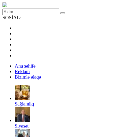
SOSİAL:
Ana səhifə
Reklam
Bizimlə əlaqə
Sağlamliq
Siyasət