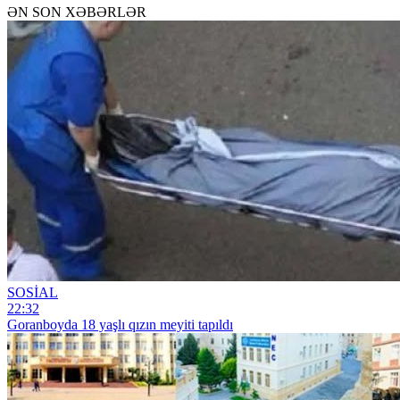
ƏN SON XƏBƏRLƏR
SOSİAL
22:32
Goranboyda 18 yaşlı qızın meyiti tapıldı