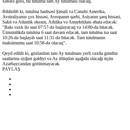
xəbərə görə, bu tutulma tam Ay tutulması olacaq.
Bildirilib ki, tutulma hadisəsi Şimali və Cənubi Amerika,
Avstraliyanın çox hissəsi, Avropanın qərbi, Asiyanın şərq hissəsi,
Sakit və Atlantik okeanı, Arktika və Antarktidanı əhatə edəcək:
"Bakı vaxtı ilə saat 07:57-də başlayacaq və 14:00-da bitəcək.
Ümumilikdə tutulma 6 saat davam edəcək, tam tutulma isə saat
10:26-da başlayıb saat 11:31-də bitəcək. Tam tutulmanın
maksimumu saat 10:58-də olacaq".
Qeyd edilib ki, gözlənilən tam Ay tutulması yerli vaxtla gündüz
saatlarına uyğun gəldiyi və Ay üfüqdən aşağıda olacağı üçün
Azərbaycandan görünməyəcək.
PAYLAŞ