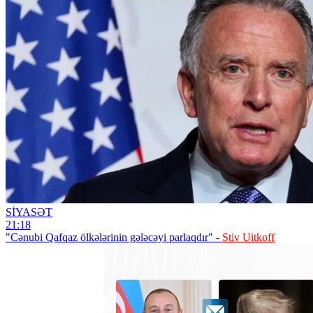
SİYASƏT
21:18
"Cənubi Qafqaz ölkələrinin gələcəyi parlaqdır" -
Stiv Uitkoff