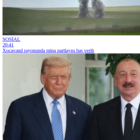
SOSİAL
20:41
Xocavənd rayonunda mina partlayışı baş verib