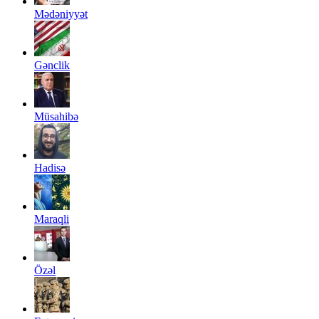
Mədəniyyət
Gənclik
Müsahibə
Hadisə
Maraqli
Özəl