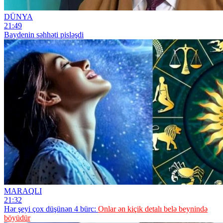
DÜNYA
21:49
Baydenin səhhəti pisləşdi
MARAQLI
21:32
Hər şeyi çox düşünən 4 bürc:
Onlar ən kiçik detalı belə beynində
böyüdür