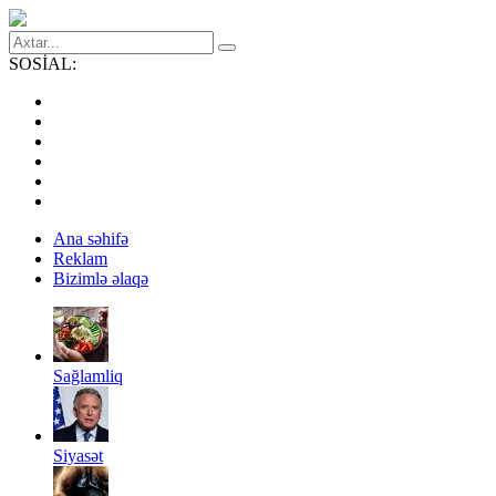
SOSİAL:
Ana səhifə
Reklam
Bizimlə əlaqə
Sağlamliq
Siyasət