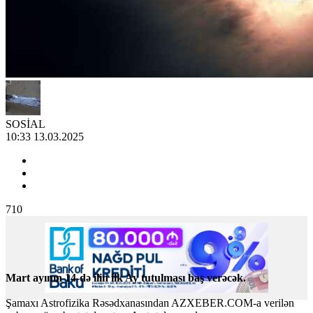
SOSİAL
10:33 13.03.2025
710
Mart ayının 14-də ilin ilk Ay tutulması baş verəcək.
Şamaxı Astrofizika Rəsədxanasından AZXEBER.COM-a verilən