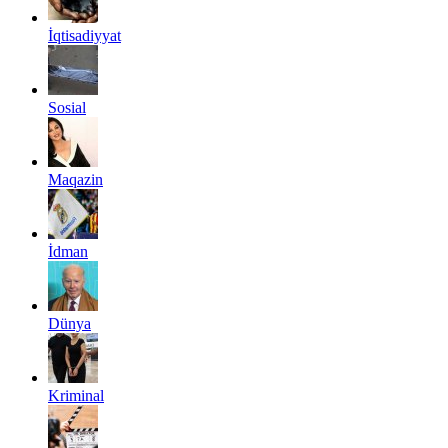
İqtisadiyyat
Sosial
Maqazin
İdman
Dünya
Kriminal