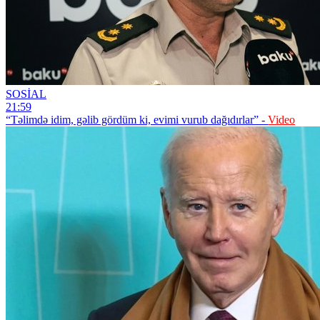
SOSİAL
21:59
“Təlimdə idim, gəlib gördüm ki, evimi vurub dağıdırlar” -
Video