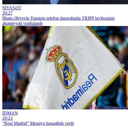
SİYASƏT
20:27
İlham Əliyevlə Trampın telefon danışığında TRIPP layihəsinin
əhəmiyyəti vurğulanıb
İDMAN
20:23
“Real Madrid” Messiyə başsağlığı verib