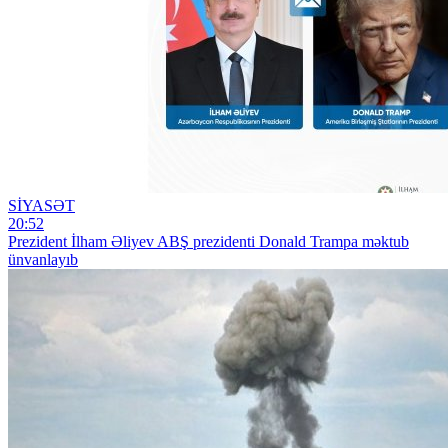
SİYASƏT
20:52
Prezident İlham Əliyev ABŞ prezidenti Donald Trampa məktub
ünvanlayıb