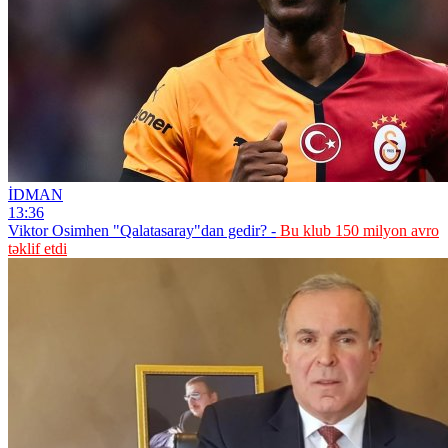
İDMAN
13:36
Viktor Osimhen "Qalatasaray"dan gedir? -
Bu klub 150 milyon avro
təklif etdi