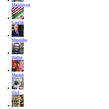
Mədəniyyət
Gənclik
Müsahibə
Hadisə
Maraqli
Özəl