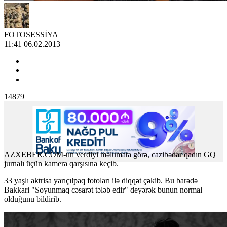
FOTOSESSİYA
11:41 06.02.2013
14879
AZXEBER.COM-un verdiyi məlumata görə, cazibədar qadın GQ
jurnalı üçün kamera qarşısına keçib.
33 yaşlı aktrisa yarıçılpaq fotoları ilə diqqət çəkib. Bu barədə
Bakkari "Soyunmaq cəsarət tələb edir" deyərək bunun normal
olduğunu bildirib.