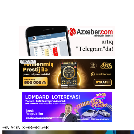
ƏN SON XƏBƏRLƏR