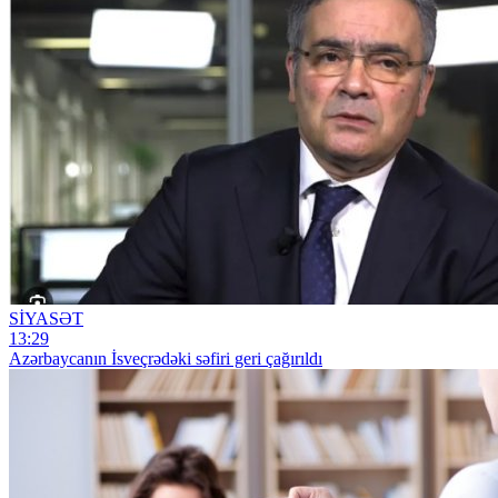
SİYASƏT
13:29
Azərbaycanın İsveçrədəki səfiri geri çağırıldı