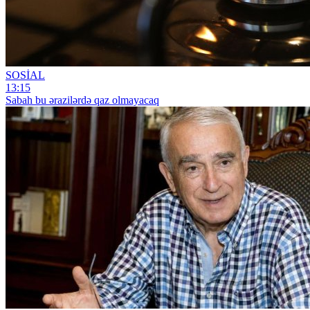
SOSİAL
13:15
Sabah bu ərazilərdə qaz olmayacaq