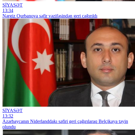
SİYASƏT
13:34
Nərgiz Qurbanova səfir vəzifəsindən geri çağırıldı
SİYASƏT
13:32
Azərbaycanın Niderlanddakı səfiri geri çağırılaraq Belçikaya təyin
olundu