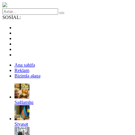
SOSİAL:
Ana səhifə
Reklam
Bizimlə əlaqə
Sağlamliq
Siyasət