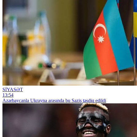
SİYASƏT
13:54
Azərbaycanla Ukrayna arasında bu Saziş təsdiq edildi