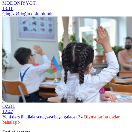
MƏDƏNİYYƏT
13:11
Çingiz Əlioğlu dəfn olundu
ÖZƏL
12:47
Yeni dərs ili ailələrə neçəyə başa gələcək? -
Qiymətlər bu qədər
bahalaşıb