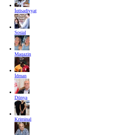
İqtisadiyyat
Sosial
Maqazin
İdman
Dünya
Kriminal