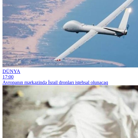
DÜNYA
17:00
Avropanın mərkəzində İsrail dronları istehsal olunacaq