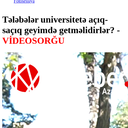
Fotosessiya
Tələbələr universitetə açıq-
saçıq geyimdə getməlidirlər? -
VİDEOSORĞU