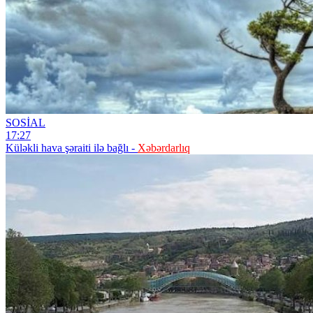
SOSİAL
17:27
Küləkli hava şəraiti ilə bağlı -
Xəbərdarlıq