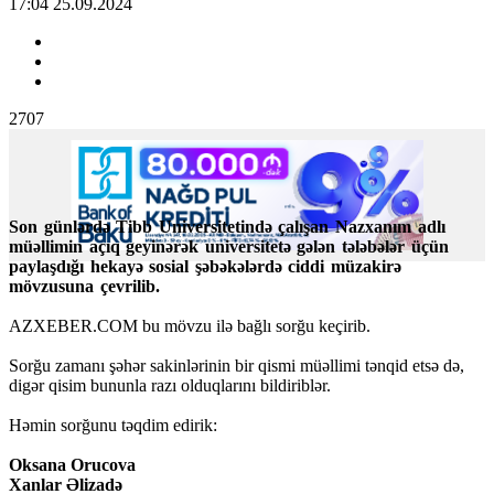
17:04 25.09.2024
2707
Son günlərdə Tibb Universitetində çalışan Nazxanım adlı
müəllimin açıq geyinərək universitetə gələn tələbələr üçün
paylaşdığı hekayə sosial şəbəkələrdə ciddi müzakirə
mövzusuna çevrilib.
AZXEBER.COM bu mövzu ilə bağlı sorğu keçirib.
Sorğu zamanı şəhər sakinlərinin bir qismi müəllimi tənqid etsə də,
digər qisim bununla razı olduqlarını bildiriblər.
Həmin sorğunu təqdim edirik:
Oksana Orucova
Xanlar Əlizadə