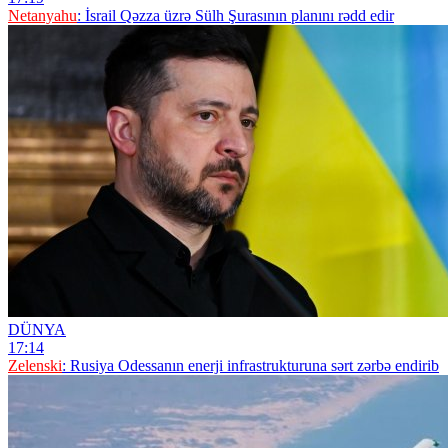
Netanyahu
: İsrail Qəzza üzrə Sülh Şurasının planını rədd edir
DÜNYA
17:14
Zelenski
: Rusiya Odessanın enerji infrastrukturuna sərt zərbə endirib