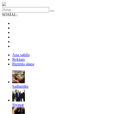
SOSİAL:
Ana səhifə
Reklam
Bizimlə əlaqə
Sağlamliq
Siyasət