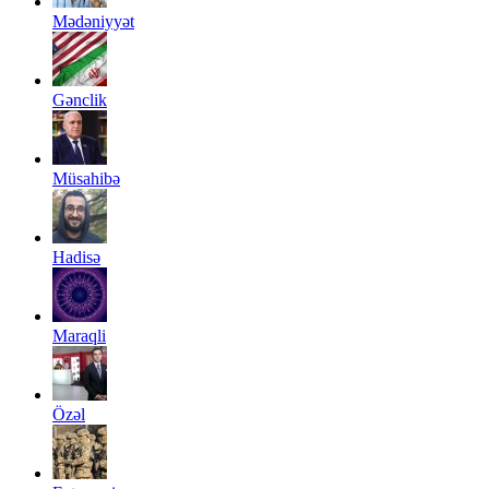
Mədəniyyət
Gənclik
Müsahibə
Hadisə
Maraqli
Özəl