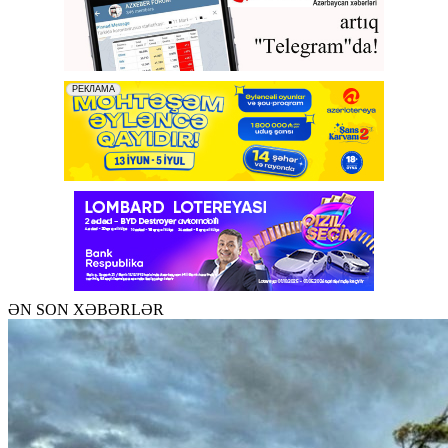
ƏN SON XƏBƏRLƏR