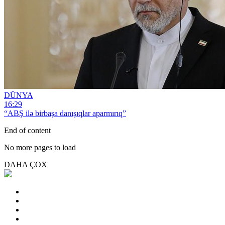
DÜNYA
16:29
“ABŞ ilə birbaşa danışıqlar aparmırıq”
End of content
No more pages to load
DAHA ÇOX