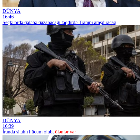
DÜNYA
16:46
Seçkilərdə qələbə qazanacağı təqdirdə Trampı araşdıracaq
DÜNYA
16:39
İranda silahlı hücum olub,
ölənlər var