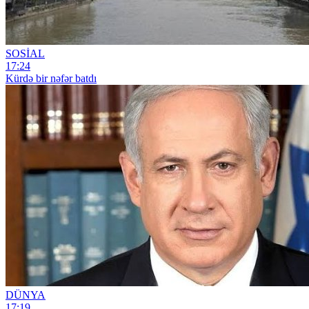
SOSİAL
17:24
Kürdə bir nəfər batdı
DÜNYA
17:19