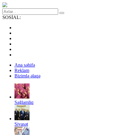
SOSİAL:
Ana səhifə
Reklam
Bizimlə əlaqə
Sağlamliq
Siyasət