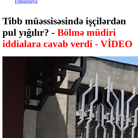
Fotosessiya
Tibb müəssisəsində işçilərdən
pul yığılır? -
Bölmə müdiri
iddialara cavab verdi - VİDEO