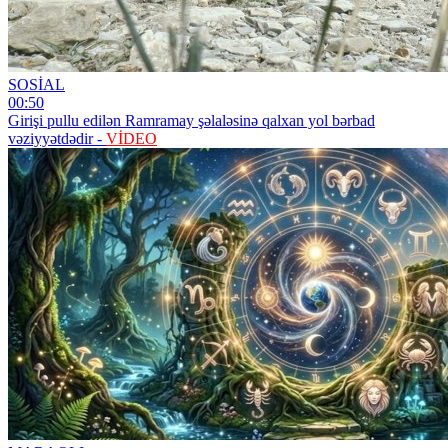
SOSİAL
00:50
Girişi pullu edilən Ramramay şəlaləsinə qalxan yol bərbad
vəziyyətdədir -
VİDEO