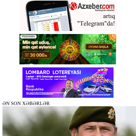
ƏN SON XƏBƏRLƏR