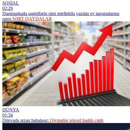
SOSİAL
02:29
Danimarkada şagirdlərin süni intellektlə yazılan ev tapşırıqlarına
qarşı
SƏRT QAYDALAR
DÜNYA
01:34
Dünyada ərzaq bahalaşır:
Qiymətlər rekord həddə çatdı