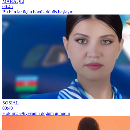
MARAQLI
00:45
Bu bürclər üçün böyük dönüş başlayır
SOSİAL
00:40
Hökümə Əliyevanın doğum günüdür