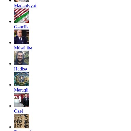
Mədəniyyət
Gənclik
Müsahibə
Hadisə
Maraqli
Özəl