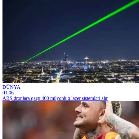
DÜNYA
01:06
ABŞ dronlara qarşı 400 milyonluq lazer sistemləri alır