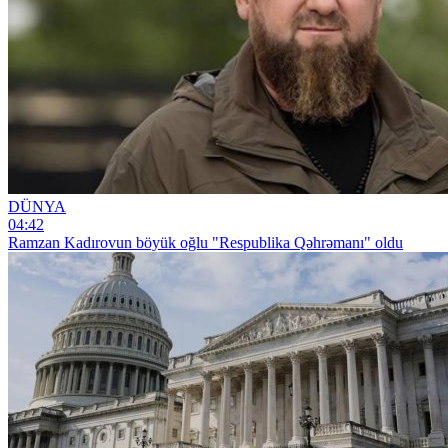
DÜNYA
04:42
Ramzan Kadırovun böyük oğlu "Respublika Qəhrəmanı" oldu