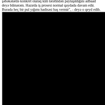
şəbəkələrdə konkret olaraq kim tərəfindən paylaşıldığını adbaad
deyə bilmərəm. Hazırda iş prosesi normal qaydada davam edir.
Burada heç bir pul yığımı hadisəsi baş vermir", - deyə o qeyd edib.