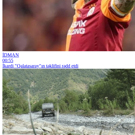
İDMAN
00:55
İkardi "Qalatasaray"ın təklifini rədd etdi