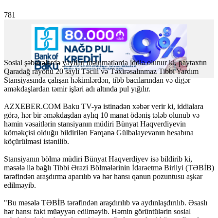
781
Sosial şəbəkələrdə yayılan məlumatlarda iddia olunur ki, paytaxtın
Qaradağ rayonu 20 saylı Təcili və Təxirəsalınmaz Tibbi Yardım
Stansiyasında çalışan həkimlərdən, tibb bacılarından və digər
əməkdaşlardan təmir işləri adı altında pul yığılır.
AZXEBER.COM
Baku TV-yə istinadən xəbər verir ki, iddialara
görə, hər bir əməkdaşdan aylıq 10 manat ödəniş tələb olunub və
həmin vəsaitlərin stansiyanın müdiri Bünyat Haqverdiyevin
köməkçisi olduğu bildirilən Fərqanə Gülbalayevanın hesabına
köçürülməsi istənilib.
Stansiyanın bölmə müdiri Bünyat Haqverdiyev isə bildirib ki,
məsələ ilə bağlı Tibbi Ərazi Bölmələrinin İdarəetmə Birliyi (TƏBİB)
tərəfindən araşdırma aparılıb və hər hansı qanun pozuntusu aşkar
edilməyib.
"Bu məsələ TƏBİB tərəfindən araşdırılıb və aydınlaşdırılıb. Əsaslı
hər hansı fakt müəyyən edilməyib. Həmin görüntülərin sosial