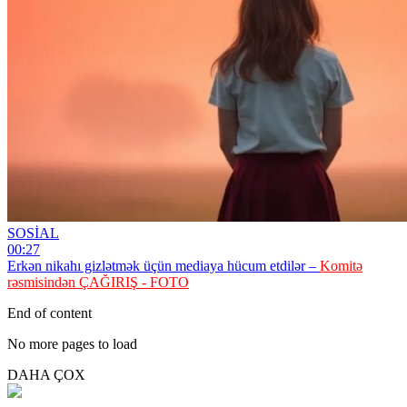
SOSİAL
00:27
Erkən nikahı gizlətmək üçün mediaya hücum etdilər –
Komitə
rəsmisindən ÇAĞIRIŞ - FOTO
End of content
No more pages to load
DAHA ÇOX