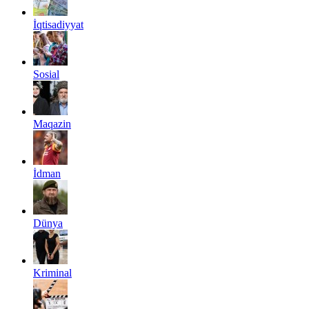
İqtisadiyyat
Sosial
Maqazin
İdman
Dünya
Kriminal