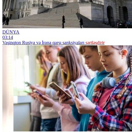
DÜNYA
03:14
Vaşinqton Rusiya və İrana qarşı sanksiyaları
sərtləşdirir