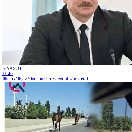
SİYASƏT
11:40
İlham Əliyev Sinqapur Prezidentini təbrik etdi