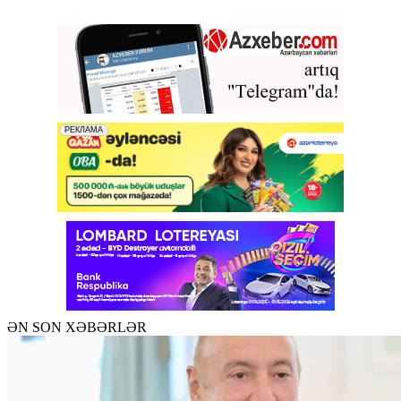
ƏN SON XƏBƏRLƏR