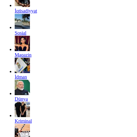
İqtisadiyyat
Sosial
Maqazin
İdman
Dünya
Kriminal