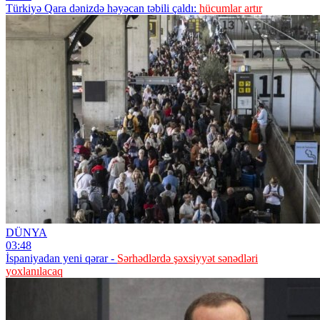
Türkiyə Qara dənizdə həyəcan təbili çaldı:
hücumlar artır
DÜNYA
03:48
İspaniyadan yeni qərar -
Sərhədlərdə şəxsiyyət sənədləri
yoxlanılacaq