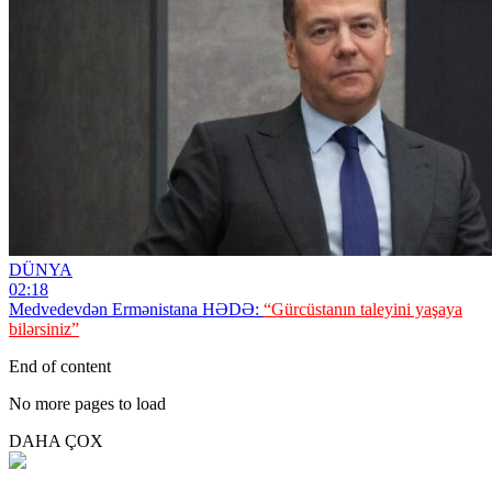
DÜNYA
02:18
Medvedevdən Ermənistana HƏDƏ:
“Gürcüstanın taleyini yaşaya
bilərsiniz”
End of content
No more pages to load
DAHA ÇOX