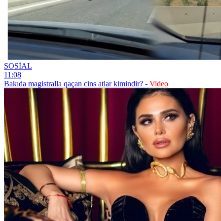
SOSİAL
11:08
Bakıda magistralla qaçan cins atlar kimindir? -
Video