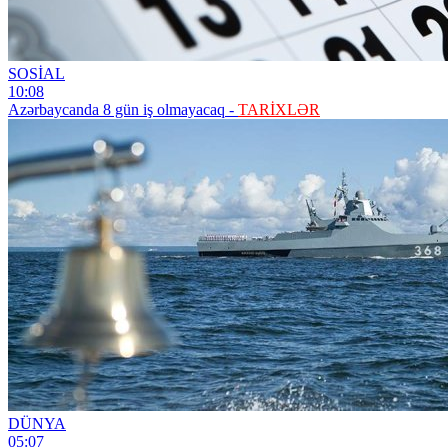
SOSİAL
10:08
Azərbaycanda 8 gün iş olmayacaq -
TARİXLƏR
DÜNYA
05:07