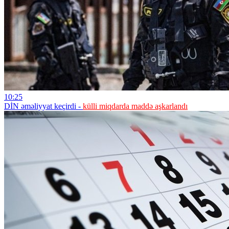
10:25
DİN əməliyyat keçirdi -
külli miqdarda maddə aşkarlandı