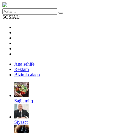
SOSİAL:
Ana səhifə
Reklam
Bizimlə əlaqə
Sağlamliq
Siyasət