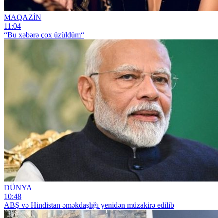
MAQAZİN
11:04
“Bu xəbərə çox üzüldüm“
DÜNYA
10:48
ABŞ və Hindistan əməkdaşlığı yenidən müzakirə edilib