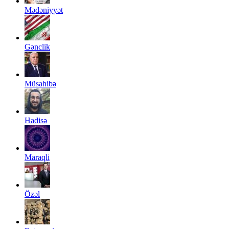
Mədəniyyət
Gənclik
Müsahibə
Hadisə
Maraqli
Özəl