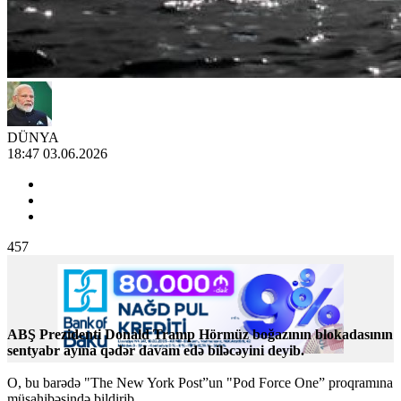
DÜNYA
18:47 03.06.2026
457
ABŞ Prezidenti Donald Tramp Hörmüz boğazının blokadasının
sentyabr ayına qədər davam edə biləcəyini deyib.
O, bu barədə "The New York Post”un "Pod Force One” proqramına
müsahibəsində bildirib.