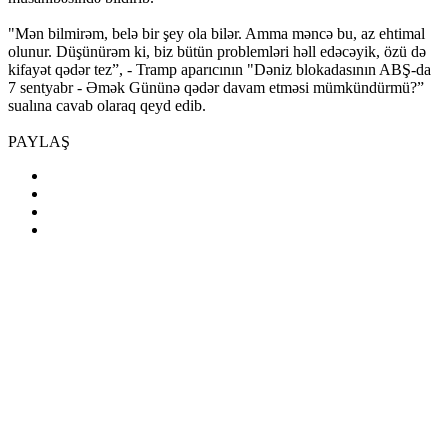
"Mən bilmirəm, belə bir şey ola bilər. Amma məncə bu, az ehtimal
olunur. Düşünürəm ki, biz bütün problemləri həll edəcəyik, özü də
kifayət qədər tez”, - Tramp aparıcının "Dəniz blokadasının ABŞ-da
7 sentyabr - Əmək Gününə qədər davam etməsi mümkündürmü?”
sualına cavab olaraq qeyd edib.
PAYLAŞ