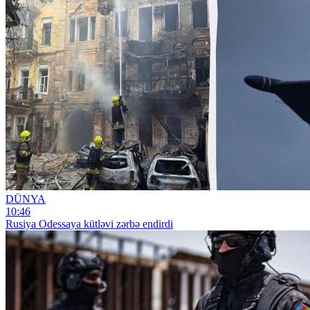
DÜNYA
10:46
Rusiya Odessaya kütləvi zərbə endirdi