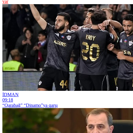
var
İDMAN
09:18
“Qarabağ” “Dinamo”ya qarşı