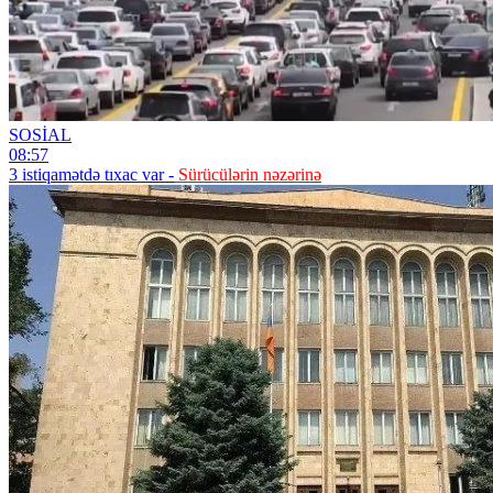
SOSİAL
08:57
3 istiqamətdə tıxac var -
Sürücülərin nəzərinə