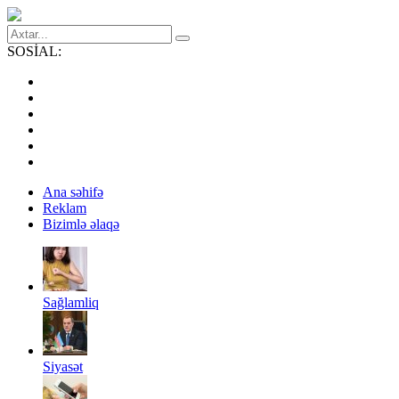
SOSİAL:
Ana səhifə
Reklam
Bizimlə əlaqə
Sağlamliq
Siyasət