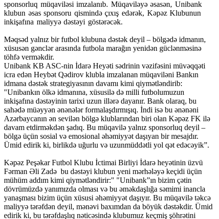
sponsorluq müqaviləsi imzalanıb. Müqaviləyə əsasən, Unibank
klubun əsas sponsoru qismində çıxış edərək, Kəpəz Klubunun
inkişafına maliyyə dəstəyi göstərəcək.
Məqsəd yalnız bir futbol klubuna dəstək deyil – bölgədə idmanın,
xüsusən gənclər arasında futbola marağın yenidən güclənməsinə
töhfə verməkdir.
Unibank KB ASC-nin İdarə Heyəti sədrinin vəzifəsini müvəqqəti
icra edən Heybət Qədirov klubla imzalanan müqaviləni Bankın
idmana dəstək strategiyasının davamı kimi qiymətləndirib:
"Unibankın ölkə idmanına, xüsusilə də milli futbolumuzun
inkişafına dəstəyinin tarixi uzun illərə dayanır. Bank olaraq, bu
sahədə müəyyən ənənələr formalaşdırmışıq. İndi isə bu ənənəni
Azərbaycanın ən sevilən bölgə klublarından biri olan Kəpəz FK ilə
davam etdirməkdən şadıq. Bu müqavilə yalnız sponsorluq deyil –
bölgə üçün sosial və emosional əhəmiyyət daşıyan bir mesajdır.
Ümid edirik ki, birlikdə uğurlu və uzunmüddətli yol qət edəcəyik”.
Kəpəz Peşəkar Futbol Klubu İctimai Birliyi İdarə heyətinin üzvü
Fərman Əli Zadə bu dəstəyi klubun yeni mərhələyə keçidi üçün
mühüm addım kimi qiymətləndirir:" "Unibank”ın bizim çətin
dövrümüzdə yanımızda olması və bu əməkdaşlığa səmimi inancla
yanaşması bizim üçün xüsusi əhəmiyyət daşıyır. Bu müqavilə təkcə
maliyyə tərəfdən deyil, mənəvi baxımdan da böyük dəstəkdir. Ümid
edirik ki, bu tərəfdaşlıq nəticəsində klubumuz keçmiş şöhrətini