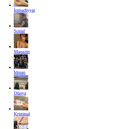
İqtisadiyyat
Sosial
Maqazin
İdman
Dünya
Kriminal