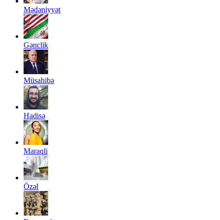
Mədəniyyət
Gənclik
Müsahibə
Hadisə
Maraqli
Özəl