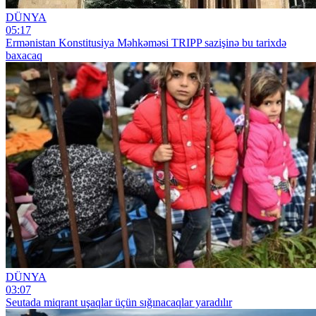
DÜNYA
05:17
Ermənistan Konstitusiya Məhkəməsi TRIPP sazişinə bu tarixdə
baxacaq
DÜNYA
03:07
Seutada miqrant uşaqlar üçün sığınacaqlar yaradılır