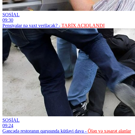
SOSİAL
09:30
Pensiyalar nə vaxt veriləcək? -
TARİX AÇIQLANDI
SOSİAL
09:24
Gəncədə restoranın qarşısında kütləvi dava -
Ölən və xəsarət alanlar