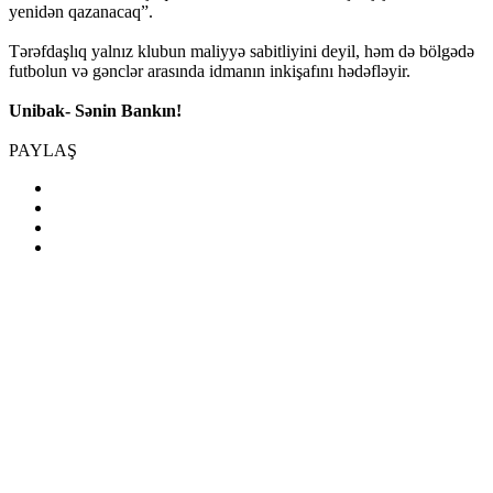
yenidən qazanacaq”.
Tərəfdaşlıq yalnız klubun maliyyə sabitliyini deyil, həm də bölgədə
futbolun və gənclər arasında idmanın inkişafını hədəfləyir.
Unibak- Sənin Bankın!
PAYLAŞ