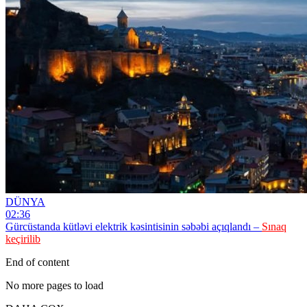
DÜNYA
02:36
Gürcüstanda kütləvi elektrik kəsintisinin səbəbi açıqlandı –
Sınaq
keçirilib
End of content
No more pages to load