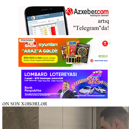
ƏN SON XƏBƏRLƏR