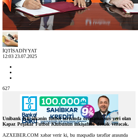
İQTİSADİYYAT
12:03 23.07.2025
627
Unibank KB ölkənin futbol tarixində özünəməxsus yeri olan
Kəpəz Peşəkar Futbol Klubunun inkişafına dəstək verəcək.
AZXEBER.COM xəbər verir ki, bu məqsədlə tərəflər arasında