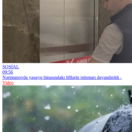
SOSİAL
09:56
Nərimanovda yaşayış binasındakı liftlərin istismarı dayandırıldı -
Video