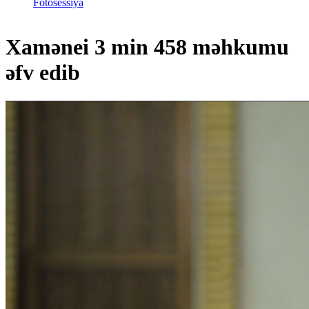
Fotosessiya
Xamənei 3 min 458 məhkumu
əfv edib