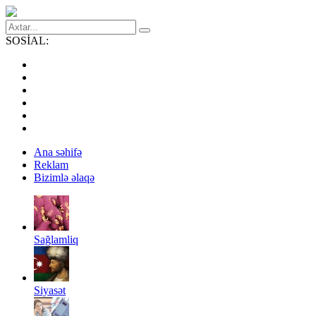
SOSİAL:
Ana səhifə
Reklam
Bizimlə əlaqə
Sağlamliq
Siyasət