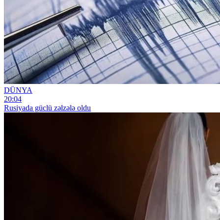
DÜNYA
20:04
Rusiyada güclü zəlzələ oldu