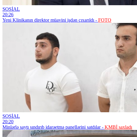
SOSİAL
20:26
Yeni Klinikanın direktor müavini işdən çıxarıldı -
FOTO
SOSİAL
20:20
Minlərlə saytı sındırıb idarəetmə panellərini satdılar -
KMBİ saxladı