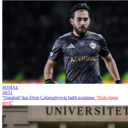
SOSİAL
20:51
“Qarabağ”dan Elvin Cəfərquliyevlə bağlı açıqlama:
“Hələ dəqiq
deyil”