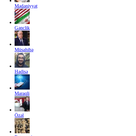
Mədəniyyət
Gənclik
Müsahibə
Hadisə
Maraqli
Özəl