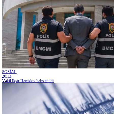
SOSİAL
20:13
Vəkil İlqar Həmidov həbs edildi