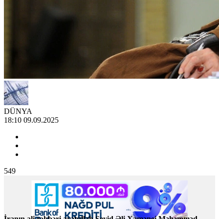
DÜNYA
18:10 09.09.2025
549
İranın ali rəhbəri ayətullah Seyid Əli Xamənei Məhəmməd