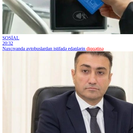
SOSİAL
20:32
Naxçıvanda avtobuslardan istifadə edənlərin
diqqətinə