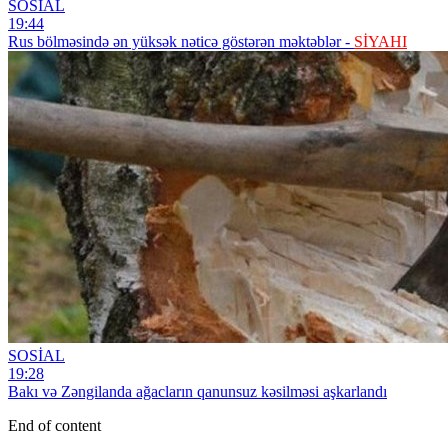
SOSİAL
19:44
Rus bölməsində ən yüksək nəticə göstərən məktəblər -
SİYAHI
SOSİAL
19:28
Bakı və Zəngilanda ağacların qanunsuz kəsilməsi aşkarlandı
End of content