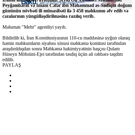
Peyğəmbərin və İmam Cəfər ibn Məhəmməd əs-Sadiqin doğum
gününün növbəti ili münasibəti ilə 3 458 məhkumu əfv edib və
cəzalarının yüngülləşdirilməsinə razılıq verib.
Məlumatı "Mehr" agentliyi yayıb.
Bildirilib ki, İran Konstitusiyasının 110-cu maddəsinə uyğun olaraq
həmin məhkumların siyahısı xüsusi məhkəmə komitəsi tərəfindən
araşdırıldıqdan sonra Məhkəmə hakimiyyətinin başçısı Qulam
Hüseyn Möhsüni-Ejei tərəfindən təsdiq üçün ali rəhbərə təqdim
edilib.
PAYLAŞ