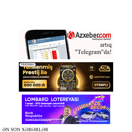
ƏN SON XƏBƏRLƏR