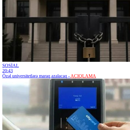
SOSİAL
20:43
Özəl universitetlərə maraq azalacaq -
AÇIQLAMA