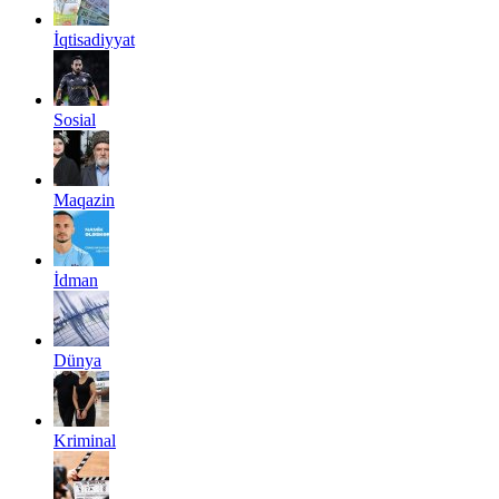
İqtisadiyyat
Sosial
Maqazin
İdman
Dünya
Kriminal