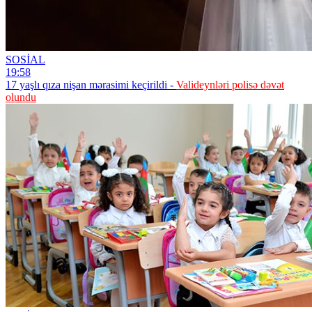
SOSİAL
19:58
17 yaşlı qıza nişan mərasimi keçirildi -
Valideynləri polisə dəvət
olundu