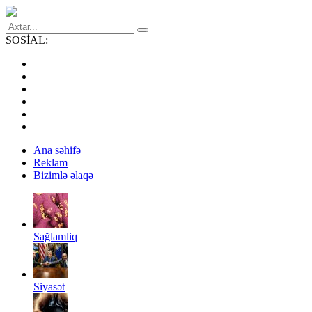
SOSİAL:
Ana səhifə
Reklam
Bizimlə əlaqə
Sağlamliq
Siyasət