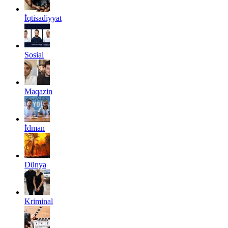
İqtisadiyyat
Sosial
Maqazin
İdman
Dünya
Kriminal