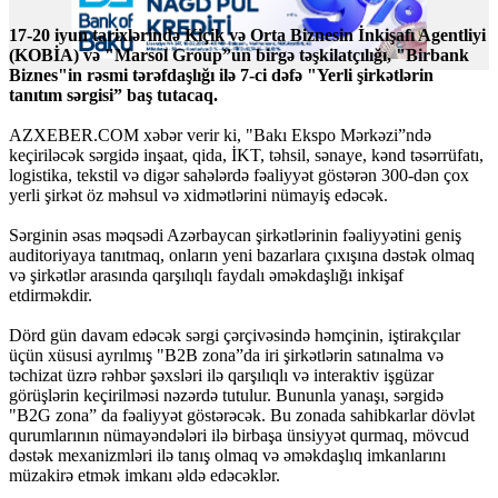
17-20 iyun tarixlərində Kiçik və Orta Biznesin İnkişafı Agentliyi
(KOBİA) və "Marsol Group”un birgə təşkilatçılığı, "Birbank
Biznes"in rəsmi tərəfdaşlığı ilə 7-ci dəfə "Yerli şirkətlərin
tanıtım sərgisi” baş tutacaq.
AZXEBER.COM xəbər verir ki, "Bakı Ekspo Mərkəzi”ndə
keçiriləcək sərgidə inşaat, qida, İKT, təhsil, sənaye, kənd təsərrüfatı,
logistika, tekstil və digər sahələrdə fəaliyyət göstərən 300-dən çox
yerli şirkət öz məhsul və xidmətlərini nümayiş edəcək.
Sərginin əsas məqsədi Azərbaycan şirkətlərinin fəaliyyətini geniş
auditoriyaya tanıtmaq, onların yeni bazarlara çıxışına dəstək olmaq
və şirkətlər arasında qarşılıqlı faydalı əməkdaşlığı inkişaf
etdirməkdir.
Dörd gün davam edəcək sərgi çərçivəsində həmçinin, iştirakçılar
üçün xüsusi ayrılmış "B2B zona”da iri şirkətlərin satınalma və
təchizat üzrə rəhbər şəxsləri ilə qarşılıqlı və interaktiv işgüzar
görüşlərin keçirilməsi nəzərdə tutulur. Bununla yanaşı, sərgidə
"B2G zona” da fəaliyyət göstərəcək. Bu zonada sahibkarlar dövlət
qurumlarının nümayəndələri ilə birbaşa ünsiyyət qurmaq, mövcud
dəstək mexanizmləri ilə tanış olmaq və əməkdaşlıq imkanlarını
müzakirə etmək imkanı əldə edəcəklər.