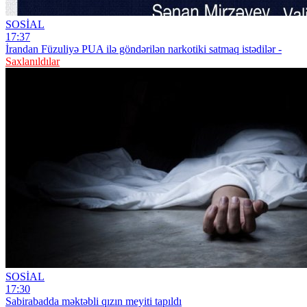
SOSİAL
17:37
İrandan Füzuliyə PUA ilə göndərilən narkotiki satmaq istədilər -
Saxlanıldılar
SOSİAL
17:30
Sabirabadda məktəbli qızın meyiti tapıldı