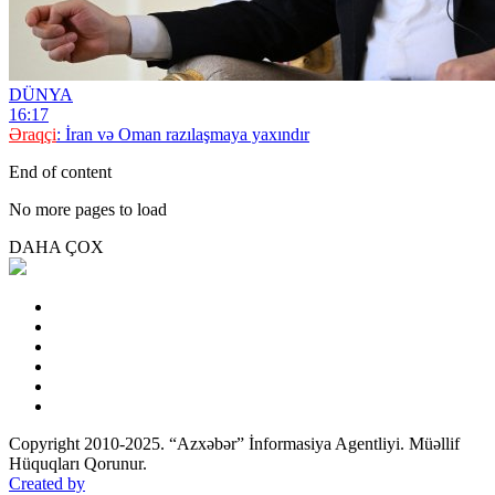
DÜNYA
16:17
Əraqçi
: İran və Oman razılaşmaya yaxındır
End of content
No more pages to load
DAHA ÇOX
Copyright 2010-2025. “Azxəbər” İnformasiya Agentliyi. Müəllif
Hüquqları Qorunur.
Created by