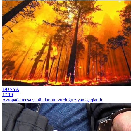
DÜNYA
17:19
Avropada meşə yanğınlarının vurduğu ziyan açıqlandı