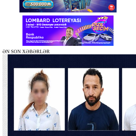
ƏN SON XƏBƏRLƏR