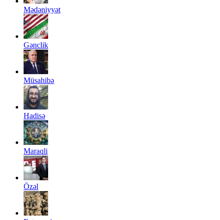
Mədəniyyət
Gənclik
Müsahibə
Hadisə
Maraqli
Özəl