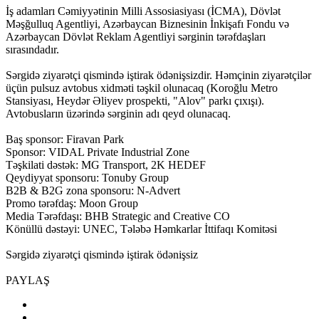
İş adamları Cəmiyyətinin Milli Assosiasiyası (İCMA), Dövlət
Məşğulluq Agentliyi, Azərbaycan Biznesinin İnkişafı Fondu və
Azərbaycan Dövlət Reklam Agentliyi sərginin tərəfdaşları
sırasındadır.
Sərgidə ziyarətçi qismində iştirak ödənişsizdir. Həmçinin ziyarətçilər
üçün pulsuz avtobus xidməti təşkil olunacaq (Koroğlu Metro
Stansiyası, Heydər Əliyev prospekti, "Alov" parkı çıxışı).
Avtobusların üzərində sərginin adı qeyd olunacaq.
Baş sponsor: Firavan Park
Sponsor: VIDAL Private Industrial Zone
Təşkilati dəstək: MG Transport, 2K HEDEF
Qeydiyyat sponsoru: Tonuby Group
B2B & B2G zona sponsoru: N-Advert
Promo tərəfdaş: Moon Group
Media Tərəfdaşı: BHB Strategic and Creative CO
Könüllü dəstəyi: UNEC, Tələbə Həmkarlar İttifaqı Komitəsi
Sərgidə ziyarətçi qismində iştirak ödənişsiz
PAYLAŞ