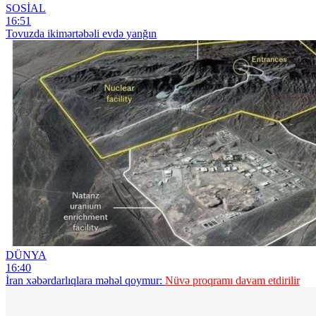
SOSİAL
16:51
Tovuzda ikimərtəbəli evdə yanğın
DÜNYA
16:40
İran xəbərdarlıqlara məhəl qoymur:
Nüvə proqramı davam etdirilir