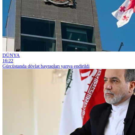
DÜNYA
16:22
Gürcüstanda dövlət bayraqları yarıya endirildi