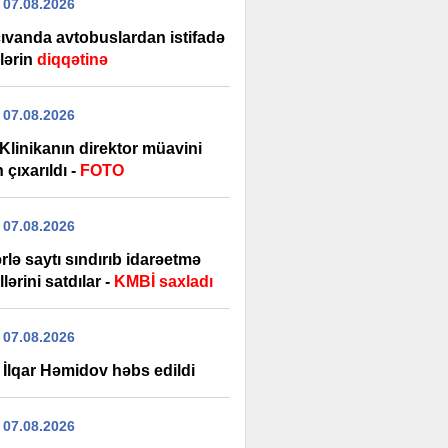
 07.08.2026
ıvanda avtobuslardan istifadə
lərin
diqqətinə
 07.08.2026
Klinikanın direktor müavini
 çıxarıldı -
FOTO
 07.08.2026
rlə saytı sındırıb idarəetmə
lərini satdılar -
KMBİ saxladı
 07.08.2026
 İlqar Həmidov həbs edildi
 07.08.2026