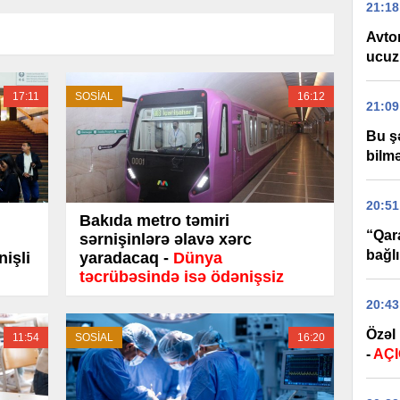
21:18
Avtom
ucuzl
17:11
SOSİAL
16:12
21:09
Bu ş
bilm
20:51
Bakıda metro təmiri
“Qar
sərnişinlərə əlavə xərc
bağl
nişli
yaradacaq -
Dünya
təcrübəsində isə ödənişsiz
olub
20:43
Özəl
11:54
SOSİAL
16:20
-
AÇ