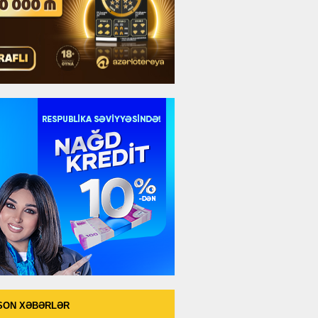
SON XƏBƏRLƏR