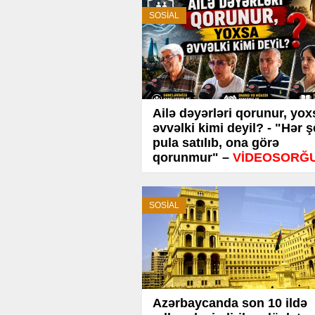
SOSİAL
Ailə dəyərləri qorunur, yox
əvvəlki kimi deyil? - "Hər 
pula satılıb, ona görə
qorunmur" –
VİDEOSORĞ
SOSİAL
Azərbaycanda son 10 ildə