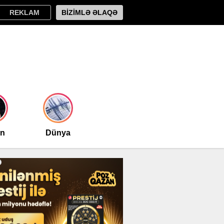
REKLAM
BİZİMLƏ ƏLAQƏ
an
Dünya