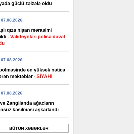
yada güclü zəlzələ oldu
 07.08.2026
şlı qıza nişan mərasimi
ildi -
Valideynləri polisə dəvət
du
 07.08.2026
bölməsində ən yüksək nəticə
ərən məktəblər -
SİYAHI
 07.08.2026
 və Zəngilanda ağacların
nsuz kəsilməsi aşkarlandı
BÜTÜN XƏBƏRLƏR