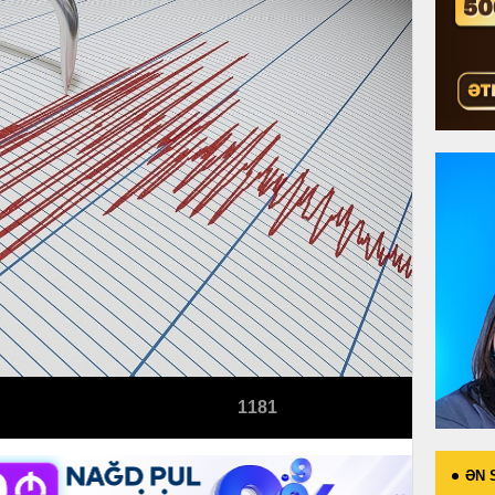
1181
ƏN 