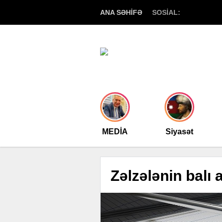
ANA SƏHİFƏ
SOSİAL:
MEDİA
Siyasət
Zəlzələnin balı 