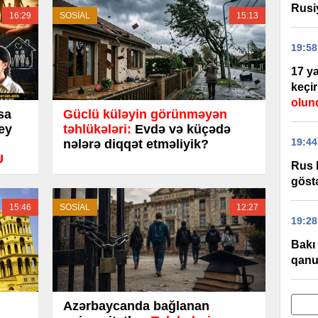
Rusi
16:29
SOSİAL
15:13
19:58
17 ya
keçir
olun
sa
Güclü küləyin görünməyən
şey
təhlükələri:
Evdə və küçədə
19:44
nələrə diqqət etməliyik?
U
Rus 
göst
15:46
SOSİAL
12:27
19:28
Bakı
qanu
Azərbaycanda bağlanan