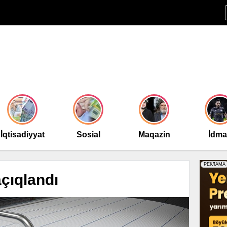
İqtisadiyyat
Sosial
Maqazin
İdm
açıqlandı