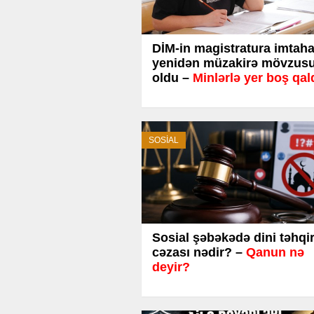
DİM-in magistratura imtaha
yenidən müzakirə mövzus
oldu –
Minlərlə yer boş qal
SOSİAL
Sosial şəbəkədə dini təhqir
cəzası nədir? –
Qanun nə
deyir?