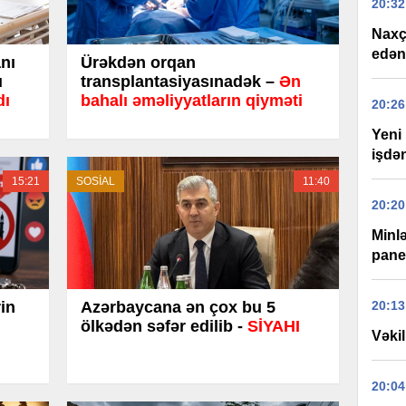
20:32
Naxç
edən
nı
Ürəkdən orqan
u
transplantasiyasınadək –
Ən
dı
bahalı əməliyyatların qiyməti
20:26
Yeni 
işdən
15:21
SOSİAL
11:40
20:20
Minlə
panel
in
Azərbaycana ən çox bu 5
20:13
ölkədən səfər edilib -
SİYAHI
Vəkil
20:04