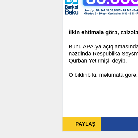
İlkin ehtimala görə, zəlzəl
Bunu APA-ya açıqlamasında 
nəzdində Respublika Seysmo
Qurban Yetirmişli deyib.
O bildirib ki, məlumata görə,
PAYLAŞ