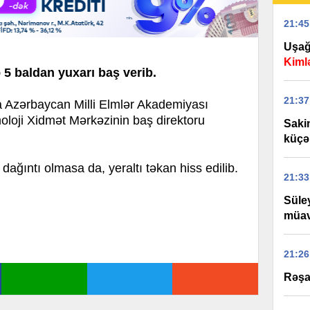
21:45
Uşağ
Kiml
ə 5 baldan yuxarı baş verib.
21:37
Azərbaycan Milli Elmlər Akademiyası
loji Xidmət Mərkəzinin baş direktoru
Saki
küçə 
 dağıntı olmasa da, yeraltı təkan hiss edilib.
21:33
Süle
müav
21:26
Rəşad