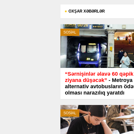
OXŞAR XƏBƏRLƏR
SOSİAL
“Sərnişinlər əlavə 60 qəpik
ziyana düşəcək”
- Metroya
alternativ avtobusların ödə
olması narazılıq yaratdı
SOSİAL