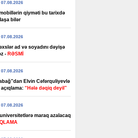
 07.08.2026
obillərin qiyməti bu tarixdə
aşa bilər
 07.08.2026
əxslər ad və soyadını dəyişə
əz -
RƏSMİ
 07.08.2026
abağ”dan Elvin Cəfərquliyevlə
ı açıqlama:
“Hələ dəqiq deyil”
 07.08.2026
 universitetlərə maraq azalacaq
IQLAMA