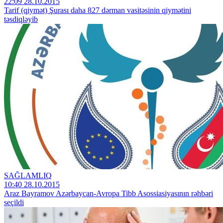
22:09 28.10.2015
Tarif (qiymət) Şurası daha 827 dərman vasitəsinin qiymətini
təsdiqləyib
SAĞLAMLIQ
10:40 28.10.2015
Araz Bayramov Azərbaycan-Avropa Tibb Asossiasiyasının rəhbəri
seçildi