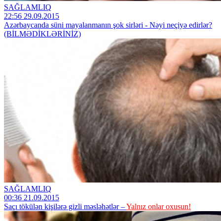
SAĞLAMLIQ
22:56 29.09.2015
Azərbaycanda süni mayalanmanın şok sirləri - Nəyi neçiyə edirlər?
(BİLMƏDİKLƏRİNİZ)
SAĞLAMLIQ
00:36 21.09.2015
Saçı tökülən kişilərə gizli məsləhətlər –
Yalnız onlar oxusun!