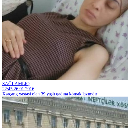
SAĞLAMLIQ
22:45 26.01.2016
Xərçəng xəstəsi olan 39 yaşlı qadına kömək lazımdır