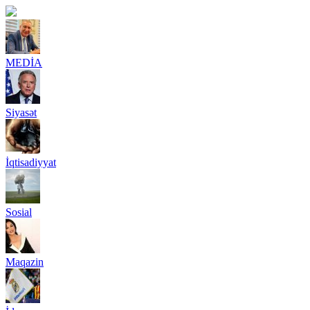
MEDİA
Siyasət
İqtisadiyyat
Sosial
Maqazin