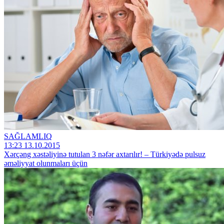
SAĞLAMLIQ
13:23 13.10.2015
Xərçəng xəstəliyinə tutulan 3 nəfər axtarılır! – Türkiyədə pulsuz
əməliyyat olunmaları üçün