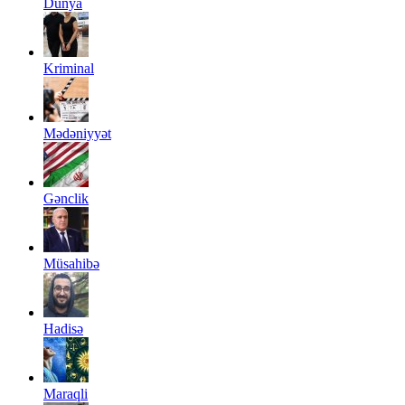
Dünya
Kriminal
Mədəniyyət
Gənclik
Müsahibə
Hadisə
Maraqli