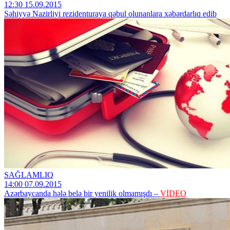
12:30 15.09.2015
Səhiyyə Nazirliyi rezidenturaya qəbul olunanlara xəbərdarlıq edib
SAĞLAMLIQ
14:00 07.09.2015
Azərbaycanda hələ belə bir yenilik olmamışdı –
VİDEO