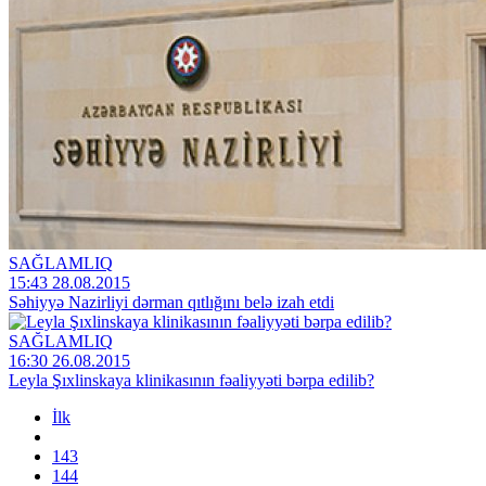
SAĞLAMLIQ
15:43 28.08.2015
Səhiyyə Nazirliyi dərman qıtlığını belə izah etdi
SAĞLAMLIQ
16:30 26.08.2015
Leyla Şıxlinskaya klinikasının fəaliyyəti bərpa edilib?
İlk
143
144