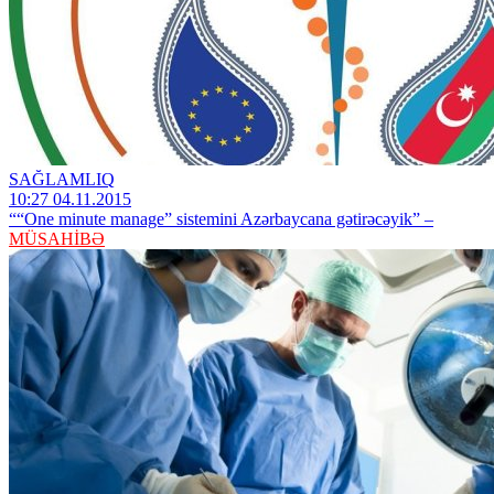
SAĞLAMLIQ
10:27 04.11.2015
““One minute manage” sistemini Azərbaycana gətirəcəyik” –
MÜSAHİBƏ