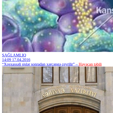
SAĞLAMLIQ
14:09 17.04.2016
“Xoşxassəli şişlər sonradan xərçəngə çevrilir” –
Həyəcan təbili