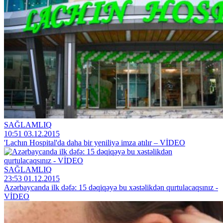
SAĞLAMLIQ
10:51 03.12.2015
'Lachın Hospital'da daha bir yeniliyə imza atılır – VİDEO
SAĞLAMLIQ
23:53 01.12.2015
Azərbaycanda ilk dəfə: 15 dəqiqəyə bu xəstəlikdən qurtulacaqsınız -
VİDEO