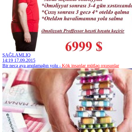
SAĞLAMLIQ
14:19 17.09.2015
Bir neçə aya arıqlamağın yolu -
Kök insanlar mütləq oxusunlar