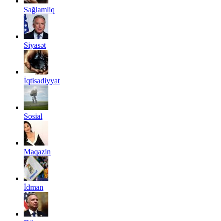
Sağlamliq
Siyasət
İqtisadiyyat
Sosial
Maqazin
İdman