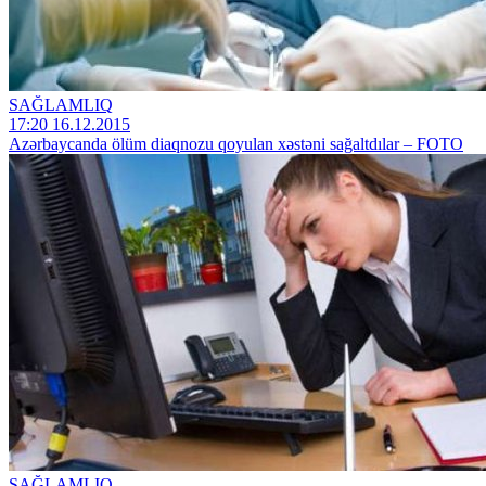
SAĞLAMLIQ
17:20 16.12.2015
Azərbaycanda ölüm diaqnozu qoyulan xəstəni sağaltdılar – FOTO
SAĞLAMLIQ