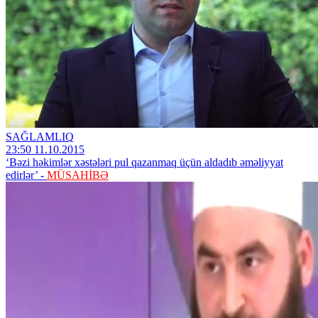
SAĞLAMLIQ
23:50 11.10.2015
‘Bəzi həkimlər xəstələri pul qazanmaq üçün aldadıb əməliyyat
edirlər’ -
MÜSAHİBƏ