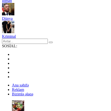
İdman
Dünya
Kriminal
SOSİAL:
Ana səhifə
Reklam
Bizimlə əlaqə