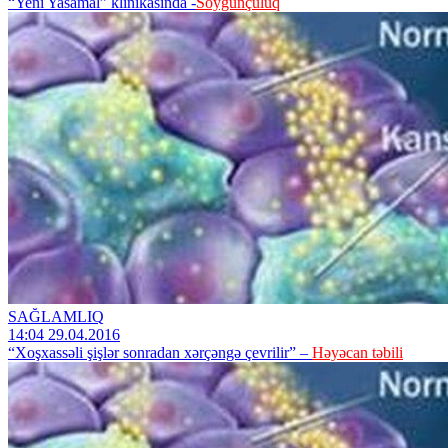
“Yeni Yasamal” klinikasında -
Soyğunçuluq
SAĞLAMLIQ
14:04 29.04.2016
“Xoşxassəli şişlər sonradan xərçəngə çevrilir” –
Həyəcan təbili