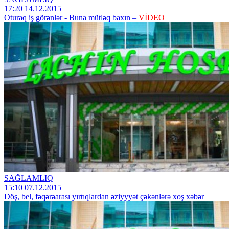
17:20 14.12.2015
Oturaq iş görənlər - Buna mütləq baxın –
VİDEO
SAĞLAMLIQ
15:10 07.12.2015
Döş, bel, fəqərəarası yırtıqlardan əziyyyət çəkənlərə xoş xəbər