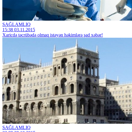
SAĞLAMLIQ
15:38 03.11.2015
Xaricdə təcrübədə olmaq istəyən həkimlərə şad xəbər!
SAĞLAMLIQ