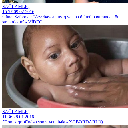
SAĞLAMLIQ
15:57 09.02.2016
Günel Səfərova: "Azərbaycan uşaq və ana ölümü baxımından ön
sıralardadır" - VİDEO
SAĞLAMLIQ
11:36 28.01.2016
"Donuz qripi"ndən sonra yeni bəla - XƏBƏRDARLIQ