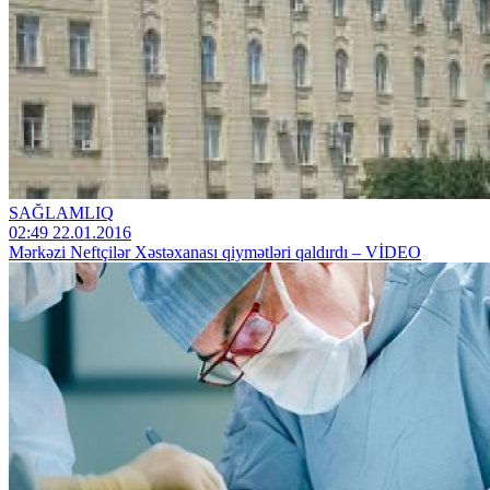
SAĞLAMLIQ
02:49 22.01.2016
Mərkəzi Neftçilər Xəstəxanası qiymətləri qaldırdı – VİDEO