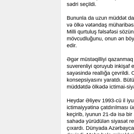
sədri seçildi.
Bununla da uzun müddət dav
və ölkə vətəndaş müharibəsi
Milli qurtuluş fəlsəfəsi sö
mövcudluğunu, onun ən böyük 
edir.
Əgər müstəqilliyi qazanmaq il
suverenliyi qoruyub inkişaf 
sayəsində reallığa çevrildi. O
konsepsiyasını yaratdı. Bü
müddətdə ölkədə ictimai-siya
Heydər Əliyev 1993-cü il iy
ictimaiyyətinə çatdırılması üç
keçirib, iyunun 21-də isə bir
sahədə yürüdülən siyasət re
çıxardı. Dünyada Azərbaycan