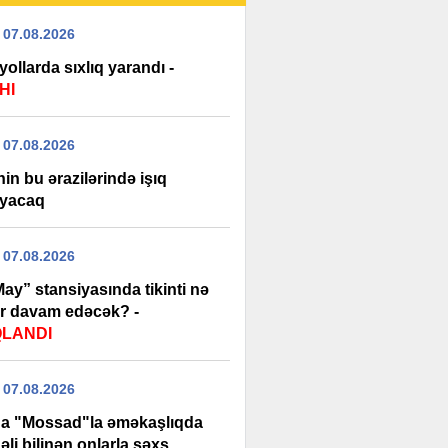
 07.08.2026
yollarda sıxlıq yarandı -
HI
 07.08.2026
in bu ərazilərində işıq
yacaq
 07.08.2026
ay” stansiyasında tikinti nə
r davam edəcək? -
QLANDI
 07.08.2026
da "Mossad"la əməkaşlıqda
li bilinən onlarla şəxs