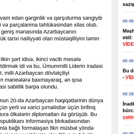
sazi
am edən gərginlik və qarşıdurma səngiyib
00:46
 və parçalanma təhlükəsindən xilas olub.
Məşh
zün geniş mənasında Azərbaycanın
etdi:
tarixi nailiyyəti olan müstəqilliyini təmin
VİD
kin şərt idisə, ikinci vacib məsələ
00:40
etdirmək idi və bu, Ümummilli Liderin iradəsi
Bu d
, milli Azərbaycan dövlətçiliyi
-
Vİ
tün maneələrə baxmayaraq, ən qısa
si sabitlik bərpa olundu.
00:38
unun 20-də Azərbaycan həqiqətlərinin dünya
İnadk
ün yerli və xarici jurnalistlər üçün brifinq
bürc
 sıra ölkələrin diplomatları ilə görüşüb. Bu
çətin
spublikanı informasiya blokadasından
la bağlı formalaşan fikri müsbət yöndə
00:35