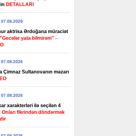
şin
DETALLARI
 07.08.2026
ur aktrisa Ərdoğana müraciət
"Gecələr yata bilmirəm" -
EO
 07.08.2026
a Çimnaz Sultanovanın məzarı
DEO
 07.08.2026
ar xarakterləri ilə seçilən 4
:
Onları fikrindən döndərmək
dir
 07.08.2026