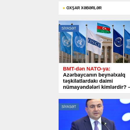
OXŞAR XƏBƏRLƏR
SİYASƏT
BMT-dən NATO-ya:
Azərbaycanın beynəlxalq
təşkilatlardakı daimi
nümayəndələri kimlərdir? 
TAM SİYAHI
SİYASƏT