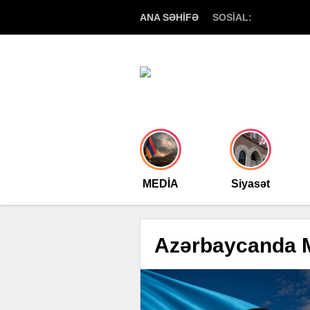
ANA SƏHİFƏ
SOSİAL:
MEDİA
Siyasət
Azərbaycanda M