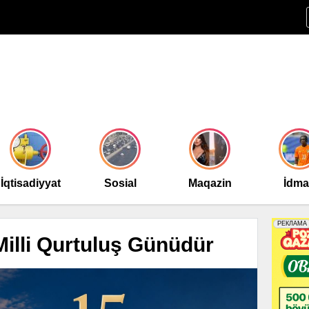
İqtisadiyyat
Sosial
Maqazin
İdm
illi Qurtuluş Günüdür