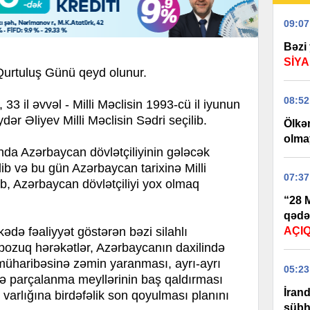
09:07
Bəzi 
SİYA
Qurtuluş Günü qeyd olunur.
08:52
3 il əvvəl - Milli Məclisin 1993-cü il iyunun
dər Əliyev Milli Məclisin Sədri seçilib.
Ölkən
olma
da Azərbaycan dövlətçiliyinin gələcək
dib və bu gün Azərbaycan tarixinə Milli
07:37
b, Azərbaycan dövlətçiliyi yox olmaq
“28 M
qədə
kədə fəaliyyət göstərən bəzi silahlı
AÇI
şıpozuq hərəkətlər, Azərbaycanın daxilində
müharibəsinə zəmin yaranması, ayrı-ayrı
05:23
 və parçalanma meyllərinin baş qaldırması
İran
 varlığına birdəfəlik son qoyulması planını
şübhə