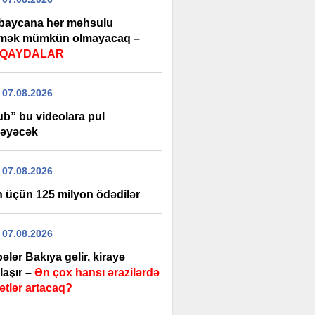
baycana hər məhsulu
rmək mümkün olmayacaq –
i QAYDALAR
 07.08.2026
ub” bu videolara pul
əyəcək
 07.08.2026
 üçün 125 milyon ödədilər
 07.08.2026
ələr Bakıya gəlir, kirayə
laşır –
Ən çox hansı ərazilərdə
ətlər artacaq?