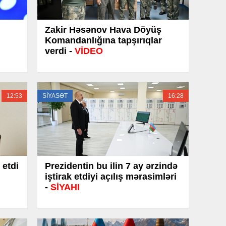
Zakir Həsənov Hava Döyüş
Komandanlığına tapşırıqlar
verdi -
VİDEO
12:53
SİYASƏT
16:28
 etdi
Prezidentin bu ilin 7 ay ərzində
iştirak etdiyi açılış mərasimləri
-
SİYAHI