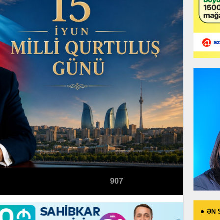
907
ƏN 