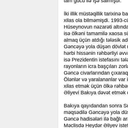
tam gücü ilə işə salmışdı.
İki illik müstəqillik tarixin
xilas ola bilməmişdi. 1993-
Hüseynovun nəzarəti altında 
isə ölkəni tamamilə xaosa sü
almaq üçün atdığı tələsik ad
Gəncəyə yola düşən dövlət 
hərbi hissənin rəhbərliyi əvv
isə Prezidentin istefasını təl
rayonların icra başçıları zor
Gəncə civarlarından çıxaraq
Ölənlər və yaralananlar var 
xilas etmək üçün ölkə rəhbər
Əliyevi Bakıya dəvət etmək q
Bakıya qayıdandan sonra S
məqsədilə Gəncəyə yola düşə
Gəncə hadisələri ilə bağlı ar
Məclisdə Heydər Əliyev iste