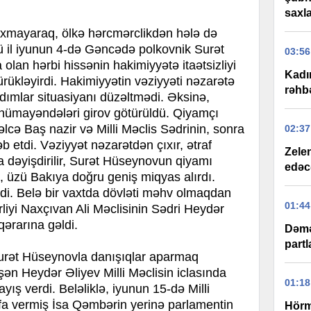
saxla
ə baxmayaraq, ölkə hərcmərclikdən hələ də
cü il iyunun 4-də Gəncədə polkovnik Surət
03:56
olan hərbi hissənin hakimiyyətə itaətsizliyi
Kadı
rükləyirdi. Hakimiyyətin vəziyyəti nəzarətə
rəhbə
dımlar situasiyanı düzəltmədi. Əksinə,
nümayəndələri girov götürüldü. Qiyamçı
əlcə Baş nazir və Milli Məclis Sədrinin, sonra
02:37
əb etdi. Vəziyyət nəzarətdən çıxır, ətraf
Zelen
la dəyişdirilir, Surət Hüseynovun qiyamı
edəc
, üzü Bakıya doğru geniş miqyas alırdı.
idi. Belə bir vaxtda dövləti məhv olmaqdan
01:44
liyi Naxçıvan Ali Məclisinin Sədri Heydər
ərarına gəldi.
Dəmə
partl
urət Hüseynovla danışıqlar aparmaq
n Heydər Əliyev Milli Məclisin iclasında
01:18
ayış verdi. Beləliklə, iyunun 15-də Milli
fa vermiş İsa Qəmbərin yerinə parlamentin
Hörm