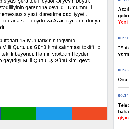
 siyasi şəraitdə Heydər Əliyevin böyük
əqilliyinin qarantına çevrildi. Ümummilli
Azər
nəməxsus siyasi idarəetmə qabiliyyəti,
gəti
si böhrana son qoydu və Azərbaycanın dünya
Yen
dı.
00:31
putatları 15 iyun tarixinin təqvimə
illi Qurtuluş Günü kimi salınması təklifi ilə
“Yut
u təklifi bəyəndi. Həmin vaxtdan Heydər
verm
ə qayıdışı Milli Qurtuluş Günü kimi qeyd
00:23
Onun
00:14
Tələb
baha
qiym