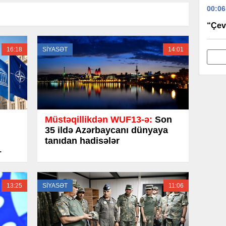
00:06
“Çevi
16:18
SİYASƏT
14:01
Müstəqillikdən WUF13-ə:
Son
35 ildə Azərbaycanı dünyaya
tanıdan hadisələr
–
13:25
SİYASƏT
11:06