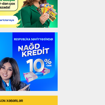
SON XƏBƏRLƏR