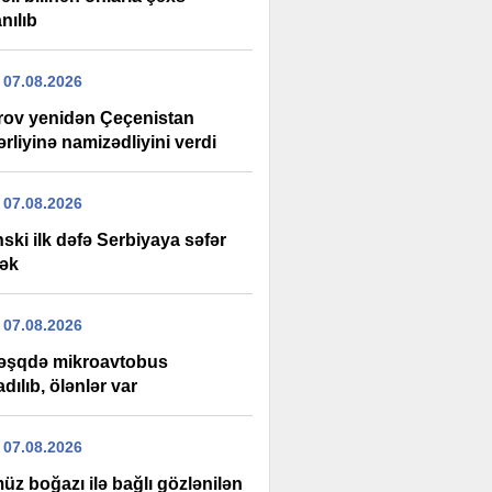
nılıb
 07.08.2026
rov yenidən Çeçenistan
rliyinə namizədliyini verdi
 07.08.2026
ski ilk dəfə Serbiyaya səfər
ək
 07.08.2026
şqdə mikroavtobus
adılıb, ölənlər var
 07.08.2026
üz boğazı ilə bağlı gözlənilən