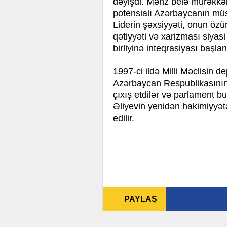
dəyişdi. Məhz belə mürəkkəb
potensialı Azərbaycanın müst
Liderin şəxsiyyəti, onun özü
qətiyyəti və xarizması siya
birliyinə inteqrasiyası başlan
1997-ci ildə Milli Məclisin de
Azərbaycan Respublikasının M
çıxış etdilər və parlament b
Əliyevin yenidən hakimiyyət
edilir.
PAYLAŞ