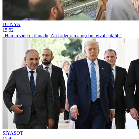
DÜNYA
15:52
“Həmin video köhnədir, Ali Lider olmamışdan əvvəl çəkilib”
SİYASƏT
15:42