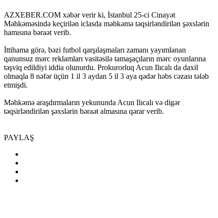
AZXEBER.COM xəbər verir ki, İstanbul 25-ci Cinayət
Məhkəməsində keçirilən iclasda məhkəmə təqsirləndirilən şəxslərin
hamısına bəraət verib.
İttihama görə, bəzi futbol qarşılaşmaları zamanı yayımlanan
qanunsuz mərc reklamları vasitəsilə tamaşaçıların mərc oyunlarına
təşviq edildiyi iddia olunurdu. Prokurorluq Acun Ilıcalı da daxil
olmaqla 8 nəfər üçün 1 il 3 aydan 5 il 3 aya qədər həbs cəzası tələb
etmişdi.
Məhkəmə araşdırmaların yekununda Acun Ilıcalı və digər
təqsirləndirilən şəxslərin bəraət almasına qərar verib.
PAYLAŞ