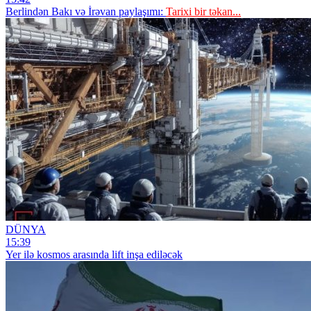
Berlindən Bakı və İrəvan paylaşımı:
Tarixi bir təkan...
DÜNYA
15:39
Yer ilə kosmos arasında lift inşa ediləcək