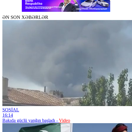
ƏN SON XƏBƏRLƏR
SOSİAL
16:14
Bakıda güclü yanğın başladı -
Video