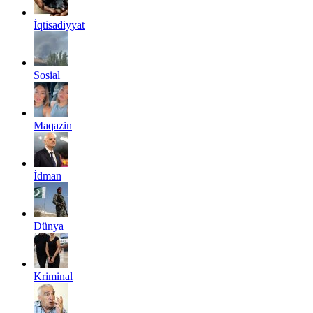
İqtisadiyyat
Sosial
Maqazin
İdman
Dünya
Kriminal