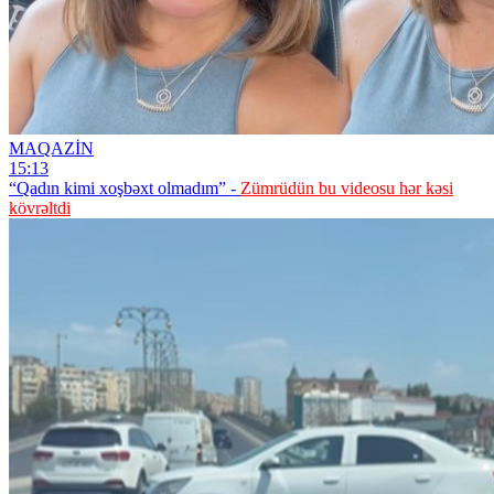
MAQAZİN
15:13
“Qadın kimi xoşbəxt olmadım” -
Zümrüdün bu videosu hər kəsi
kövrəltdi