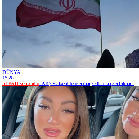
DÜNYA
15:28
SEPAH komandiri
: ABŞ və İsrail İranda məqsədlərinə çata bilmədi