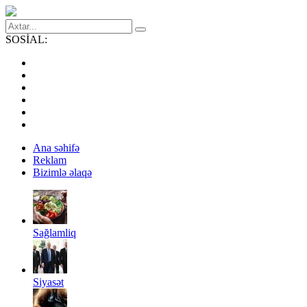
SOSİAL:
Ana səhifə
Reklam
Bizimlə əlaqə
Sağlamliq
Siyasət