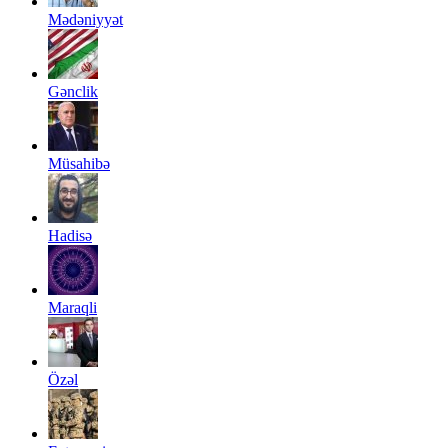
Mədəniyyət
Gənclik
Müsahibə
Hadisə
Maraqli
Özəl