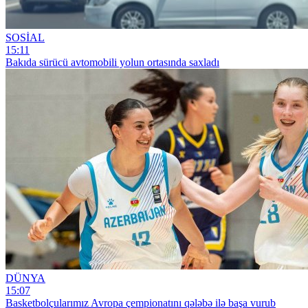
SOSİAL
15:11
Bakıda sürücü avtomobili yolun ortasında saxladı
DÜNYA
15:07
Basketbolçularımız Avropa çempionatını qələbə ilə başa vurub