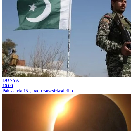
DÜNYA
16:06
Pakistanda 15 yaraqlı zərərsizləşdirilib