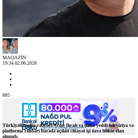
MAQAZİN
19:34 02.06.2026
885
Türkiyəli media rəhbəri Acun Ilıcalı və daha yeddi televiziya və
platforma rəhbəri barədə açılan cinayət işi üzrə hökm elan
olunub.