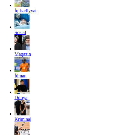
İqtisadiyyat
Sosial
Maqazin
İdman
Dünya
Kriminal