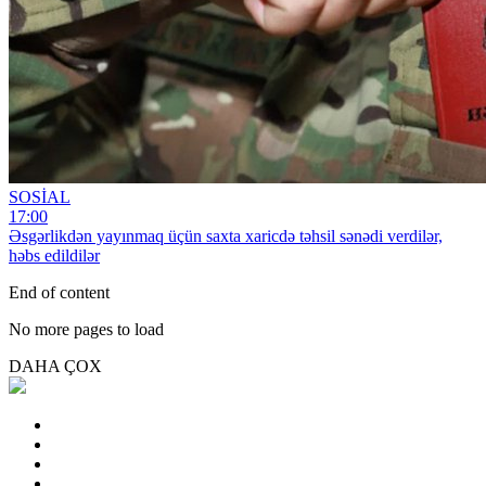
SOSİAL
17:00
Əsgərlikdən yayınmaq üçün saxta xaricdə təhsil sənədi verdilər,
həbs edildilər
End of content
No more pages to load
DAHA ÇOX