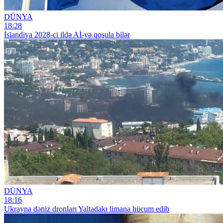
DÜNYA
18:28
İslandiya 2028-ci ildə Aİ-yə qoşula bilər
DÜNYA
18:16
Ukrayna dəniz dronları Yaltadakı limana hücum edib