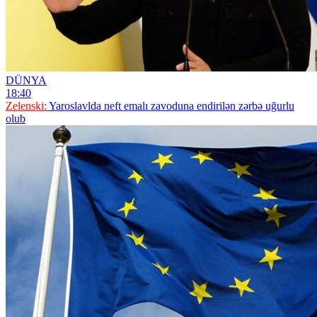
DÜNYA
18:40
Zelenski:
Yaroslavlda neft emalı zavoduna endirilən zərbə uğurlu
olub