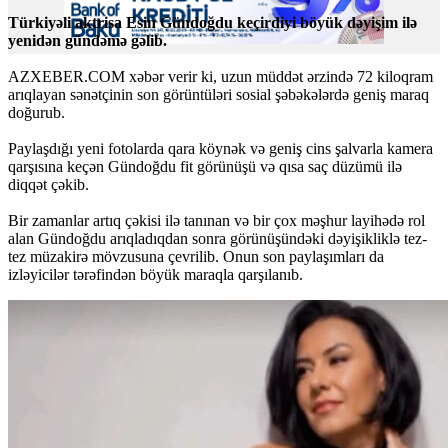
Türkiyəli aktrisa Esin Gündoğdu keçirdiyi böyük dəyişim ilə
yenidən gündəmə gəlib.
AZXEBER.COM xəbər verir ki, uzun müddət ərzində 72 kiloqram
arıqlayan sənətçinin son görüntüləri sosial şəbəkələrdə geniş maraq
doğurub.
Paylaşdığı yeni fotolarda qara köynək və geniş cins şalvarla kamera
qarşısına keçən Gündoğdu fit görünüşü və qısa saç düzümü ilə
diqqət çəkib.
Bir zamanlar artıq çəkisi ilə tanınan və bir çox məşhur layihədə rol
alan Gündoğdu arıqladıqdan sonra görünüşündəki dəyişikliklə tez-
tez müzakirə mövzusuna çevrilib. Onun son paylaşımları da
izləyicilər tərəfindən böyük maraqla qarşılanıb.