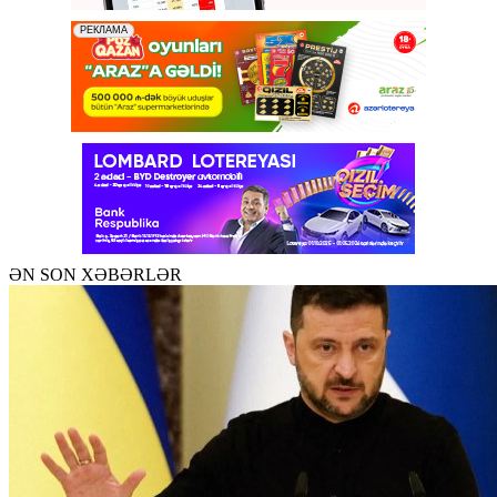
ƏN SON XƏBƏRLƏR