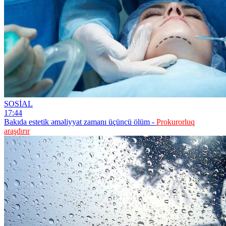
SOSİAL
17:44
Bakıda estetik əməliyyat zamanı üçüncü ölüm -
Prokurorluq
araşdırır