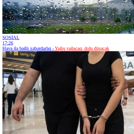
SOSİAL
17:26
Hava ilə bağlı xəbərdarlıq -
Yağış yağacaq, dolu düşəcək