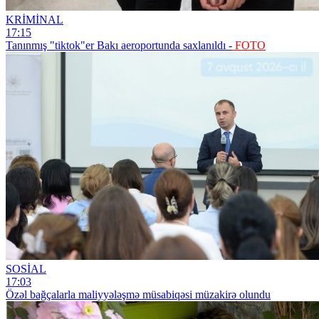
KRİMİNAL
17:15
Tanınmış "tiktok"er Bakı aeroportunda saxlanıldı -
FOTO
SOSİAL
17:03
Özəl bağçalarla maliyyələşmə müsabiqəsi müzakirə olundu