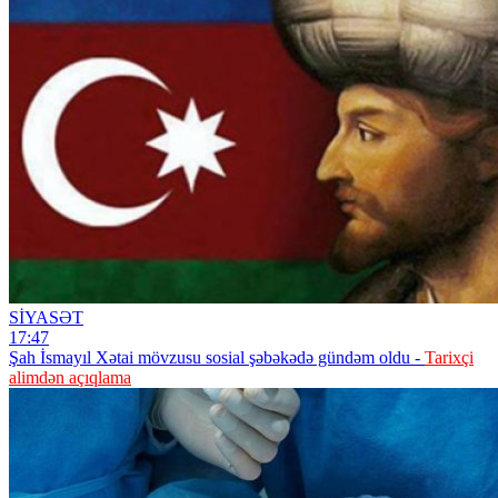
SİYASƏT
17:47
Şah İsmayıl Xətai mövzusu sosial şəbəkədə gündəm oldu -
Tarixçi
alimdən açıqlama