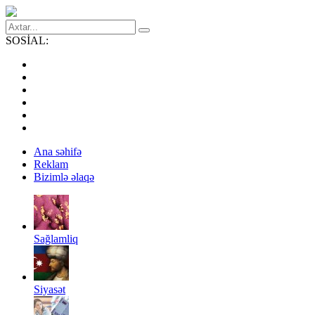
SOSİAL:
Ana səhifə
Reklam
Bizimlə əlaqə
Sağlamliq
Siyasət