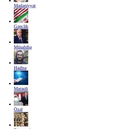
Mədəniyyət
Gənclik
Müsahibə
Hadisə
Maraqli
Özəl