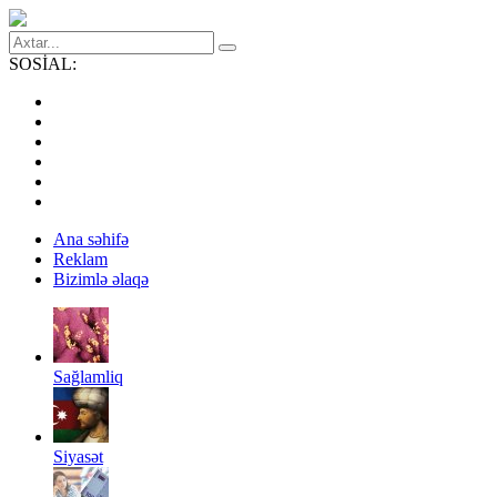
SOSİAL:
Ana səhifə
Reklam
Bizimlə əlaqə
Sağlamliq
Siyasət