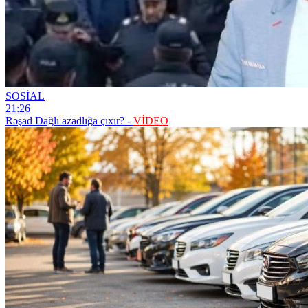
SOSİAL
21:26
Rəşad Dağlı azadlığa çıxır? -
VİDEO