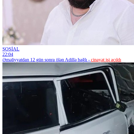
SOSİAL
22:04
Əməliyyatdan 12 gün sonra ölən Adillə bağlı -
cinayət işi açıldı