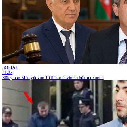
SOSİAL
21:33
Süleyman Mikayılovun 10 illik müavininə hökm oxundu