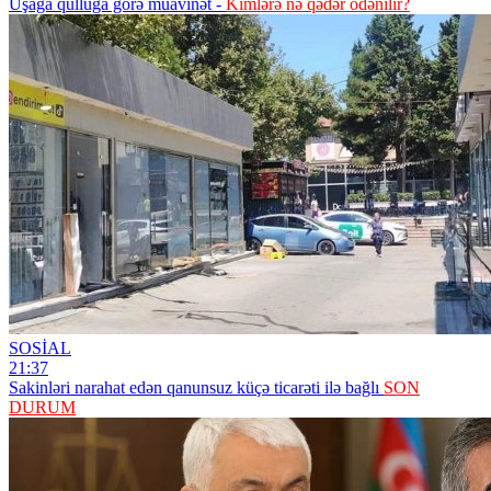
Uşağa qulluğa görə müavinət -
Kimlərə nə qədər ödənilir?
SOSİAL
21:37
Sakinləri narahat edən qanunsuz küçə ticarəti ilə bağlı
SON
DURUM