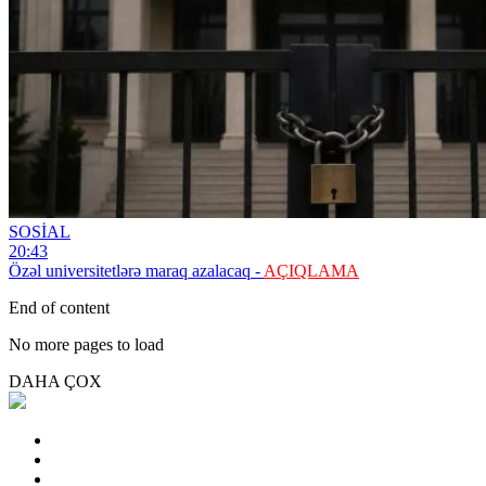
SOSİAL
20:43
Özəl universitetlərə maraq azalacaq -
AÇIQLAMA
End of content
No more pages to load
DAHA ÇOX