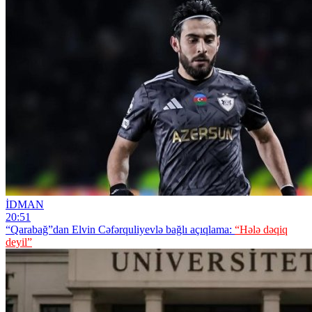
İDMAN
20:51
“Qarabağ”dan Elvin Cəfərquliyevlə bağlı açıqlama:
“Hələ dəqiq
deyil”