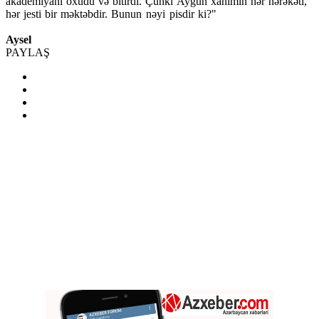
akademiyanı oxudu və bitirdi. Çünki Aygün xanımın hər hərəkəti,
hər jesti bir məktəbdir.
Bunun nəyi pisdir ki?"
Aysel
PAYLAŞ