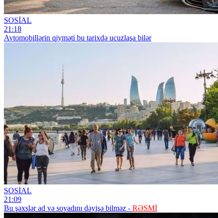
SOSİAL
21:18
Avtomobillərin qiyməti bu tarixdə ucuzlaşa bilər
SOSİAL
21:09
Bu şəxslər ad və soyadını dəyişə bilməz -
RƏSMİ