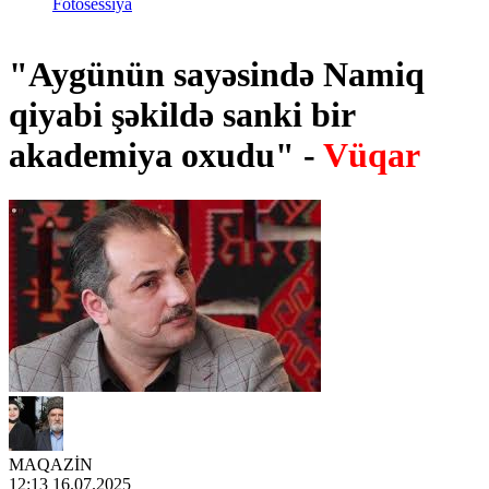
Fotosessiya
"Aygünün sayəsində Namiq
qiyabi şəkildə sanki bir
akademiya oxudu" -
Vüqar
MAQAZİN
12:13 16.07.2025