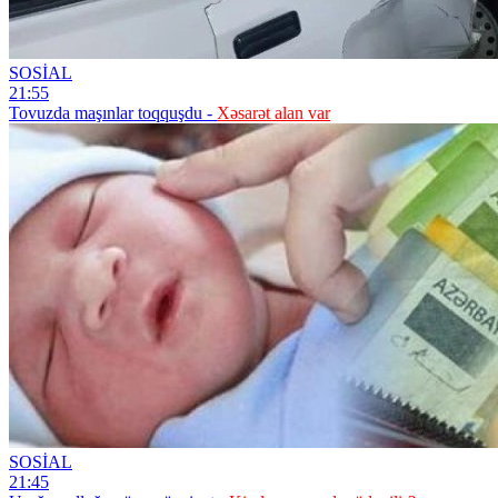
SOSİAL
21:55
Tovuzda maşınlar toqquşdu -
Xəsarət alan var
SOSİAL
21:45