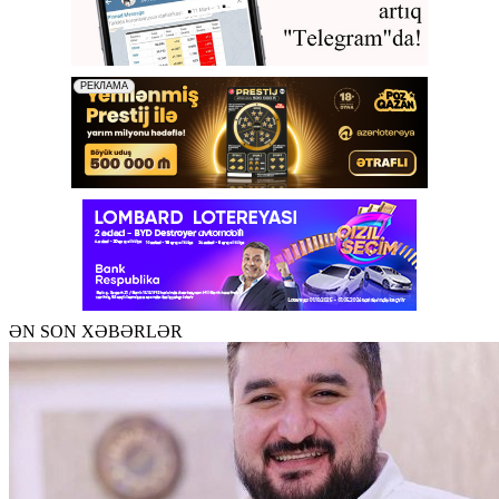
ƏN SON XƏBƏRLƏR