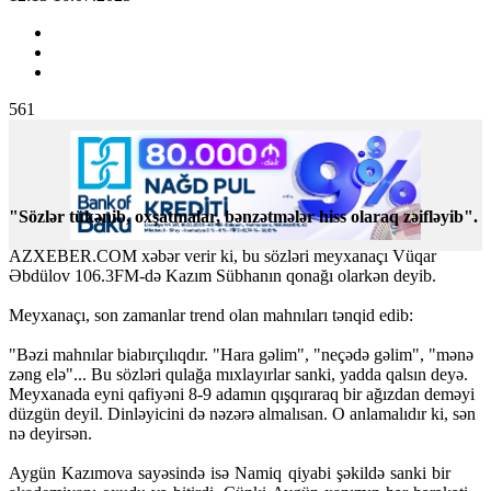
561
"Sözlər tükənib, oxşatmalar, bənzətmələr hiss olaraq zəifləyib".
AZXEBER.COM xəbər verir ki, bu sözləri meyxanaçı Vüqar
Əbdülov 106.3FM-də Kazım Sübhanın qonağı olarkən deyib.
Meyxanaçı, son zamanlar trend olan mahnıları tənqid edib:
"Bəzi mahnılar biabırçılıqdır. "Hara gəlim", "neçədə gəlim", "mənə
zəng elə"... Bu sözləri qulağa mıxlayırlar sanki, yadda qalsın deyə.
Meyxanada eyni qafiyəni 8-9 adamın qışqıraraq bir ağızdan deməyi
düzgün deyil. Dinləyicini də nəzərə almalısan. O anlamalıdır ki, sən
nə deyirsən.
Aygün Kazımova sayəsində isə Namiq qiyabi şəkildə sanki bir