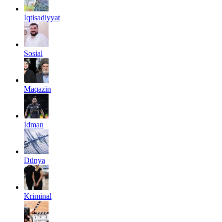
İqtisadiyyat
Sosial
Maqazin
İdman
Dünya
Kriminal