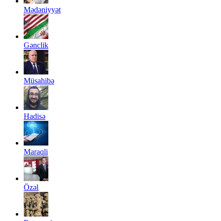
Mədəniyyət
Gənclik
Müsahibə
Hadisə
Maraqli
Özəl