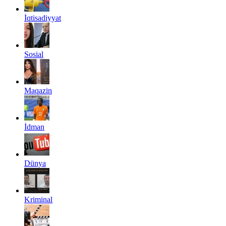
İqtisadiyyat
Sosial
Maqazin
İdman
Dünya
Kriminal