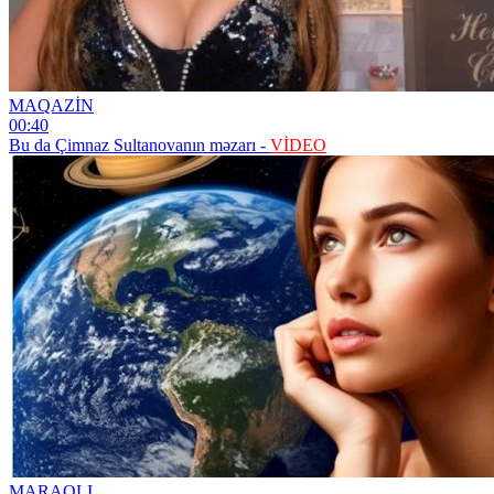
MAQAZİN
00:40
Bu da Çimnaz Sultanovanın məzarı -
VİDEO
MARAQLI