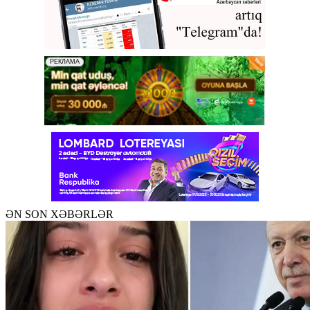
ƏN SON XƏBƏRLƏR