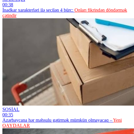
00:38
İnadkar xarakterləri ilə seçilən 4 bürc:
Onları fikrindən döndərmək
çətindir
SOSİAL
00:35
Azərbaycana hər məhsulu gətirmək mümkün olmayacaq –
Yeni
QAYDALAR