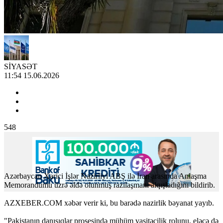
SİYASƏT
11:54 15.06.2026
548
Azərbaycan Xarici İşlər Nazirliyi ABŞ ilə İran arasında Anlaşma
Memorandumu üzrə əldə olunmuş razılaşmanı alqışladığını bildirib.
AZXEBER.COM xəbər verir ki, bu barədə nazirlik bəyanat yayıb.
"Pakistanın danışıqlar prosesində mühüm vasitəçilik rolunu, eləcə də