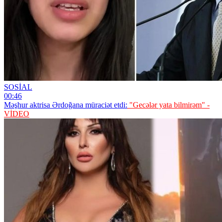
SOSİAL
00:46
Məşhur aktrisa Ərdoğana müraciət etdi:
"Gecələr yata bilmirəm" -
VİDEO