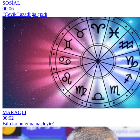
SOSİAL
00:06
“Çevik” azadlığa çıxdı
MARAQLI
00:02
Bürclər bu günə nə deyir?