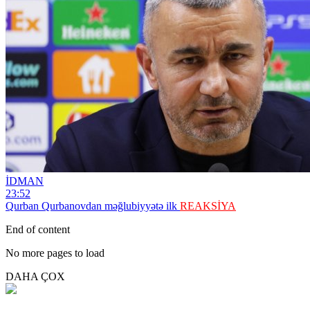
İDMAN
23:52
Qurban Qurbanovdan məğlubiyyətə ilk
REAKSİYA
End of content
No more pages to load
DAHA ÇOX