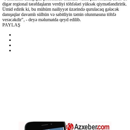
digər regional tərəfdaşların verdiyi töhfələri yüksək qiymətləndiririk.
Ümid edirik ki, bu mühüm nailiyyət üzərində qurulacaq gələcək
danışıqlar davamlı sülhün və sabitliyin təmin olunmasına töhfə
verəcəkdir", - deyə məlumatda qeyd edilib.
PAYLAŞ