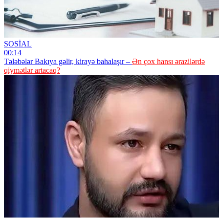
SOSİAL
00:14
Tələbələr Bakıya gəlir, kirayə bahalaşır –
Ən çox hansı ərazilərdə
qiymətlər artacaq?