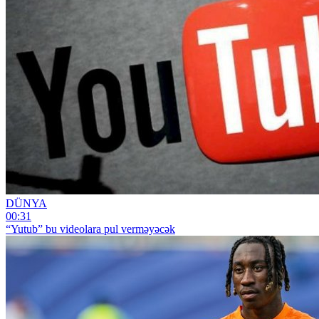
DÜNYA
00:31
“Yutub” bu videolara pul verməyəcək