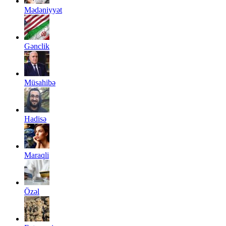
Mədəniyyət
Gənclik
Müsahibə
Hadisə
Maraqli
Özəl