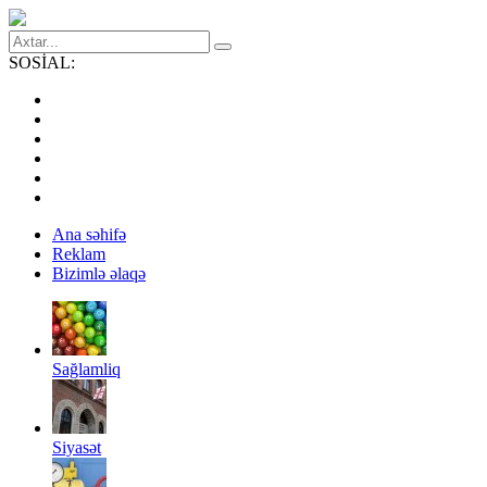
SOSİAL:
Ana səhifə
Reklam
Bizimlə əlaqə
Sağlamliq
Siyasət