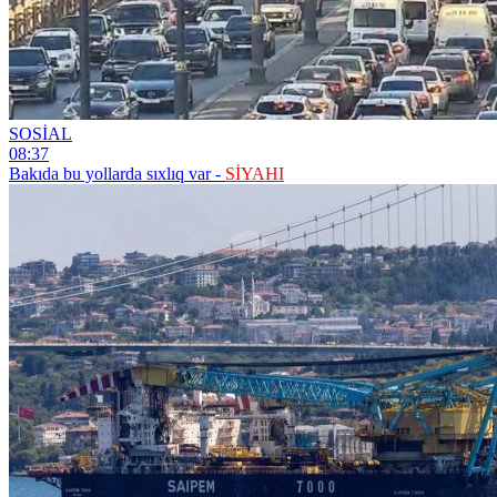
SOSİAL
08:37
Bakıda bu yollarda sıxlıq var -
SİYAHI