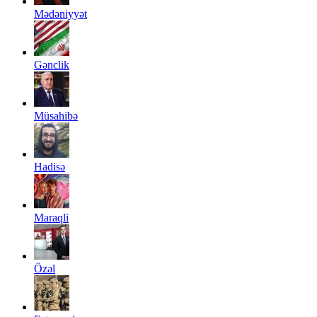
Mədəniyyət
Gənclik
Müsahibə
Hadisə
Maraqli
Özəl