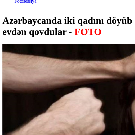
Fotosessiya
Azərbaycanda iki qadını döyüb
evdən qovdular -
FOTO