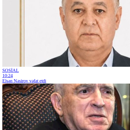
SOSİAL
10:24
Elşən Nəsirov vəfat etdi