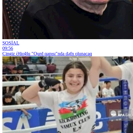
SOSİAL
09:56
Çingiz Əlioğlu "Qurd qapısı"nda dəfn olunacaq