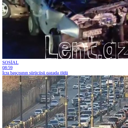
SOSİAL
08:59
İcra başçısının sürücüsü qəzada öldü