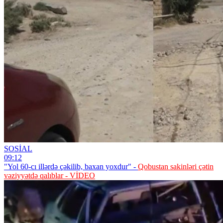
SOSİAL
09:12
"Yol 60-cı illərdə çəkilib, baxan yoxdur" -
Qobustan sakinləri çətin
vəziyyətdə qalıblar - VİDEO