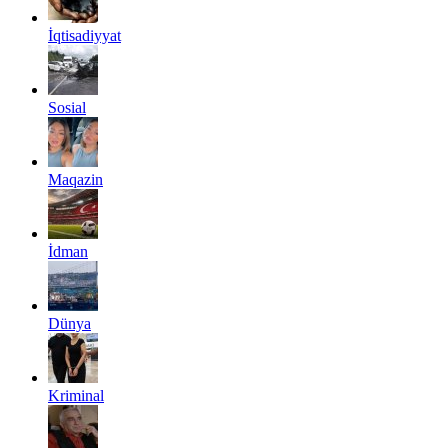
İqtisadiyyat
Sosial
Maqazin
İdman
Dünya
Kriminal