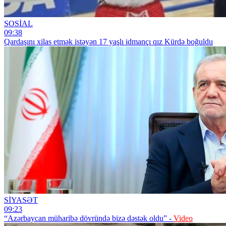
SOSİAL
09:38
Qardaşını xilas etmək istəyən 17 yaşlı idmançı qız Kürdə boğuldu
SİYASƏT
09:23
“Azərbaycan müharibə dövründə bizə dəstək oldu” -
Video