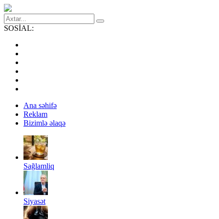
SOSİAL:
Ana səhifə
Reklam
Bizimlə əlaqə
Sağlamliq
Siyasət