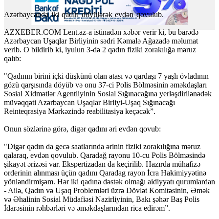
Azərbaycanda iki qadın döyülərək evdən qovulub.
AZXEBER.COM Lent.az-a istinadən xəbər verir ki, bu barədə
Azərbaycan Uşaqlar Birliyinin sədri Kəmalə Ağazadə məlumat
verib. O bildirib ki, iyulun 3-də 2 qadın fiziki zorakılığa məruz
qalıb:
"Qadının birini içki düşkünü olan atası və qardaşı 7 yaşlı övladının
gözü qarşısında döyüb və onu 37-ci Polis Bölməsinin əməkdaşları
Sosial Xidmətlər Agentliyinin Sosial Sığınacağına yerləşdirilənədək
müvəqqəti Azərbaycan Uşaqlar Birliyi-Uşaq Sığınacağı
Reinteqrasiya Mərkəzində reabilitasiya keçəcək”.
Onun sözlərinə görə, digər qadını əri evdən qovub:
"Digər qadın da gecə saatlarında ərinin fiziki zorakılığına məruz
qalaraq, evdən qovulub. Qaradağ rayonu 10-cu Polis Bölməsində
şikayət ərizəsi var. Ekspertizadan da keçirilib. Hazırda mühafizə
orderinin alınması üçün qadını Qaradag rayon İcra Hakimiyyətinə
yönləndirmişəm. Hər iki qadına dəstək olmağı aidiyyatı qurumlardan
- Ailə, Qadın və Uşaq Problemləri üzrə Dövlət Komitəsinin, Əmək
və Əhalinin Sosial Müdafiəsi Nazirliyinin, Bakı şəhər Baş Polis
İdarəsinin rəhbərləri və əməkdaşlarından rica edirəm”.