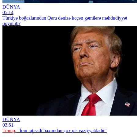
DÜNYA
05:14
Türkiyə boğazlarından Qara dənizə keçən gəmilərə məhdudiyyət
qoyulub?
DÜNYA
03:51
Tramp:
"İran iqtisadi baxımdan çox pis vəziyyətdədir"