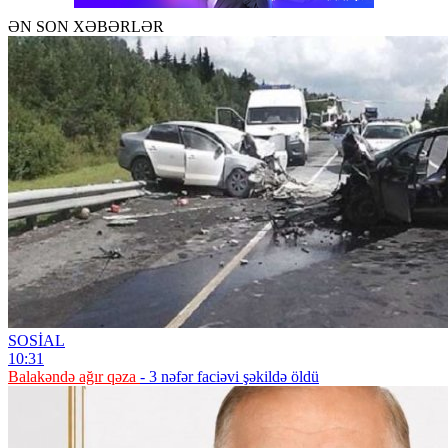
ƏN SON XƏBƏRLƏR
SOSİAL
10:31
Balakəndə ağır qəza
- 3 nəfər faciəvi şəkildə öldü