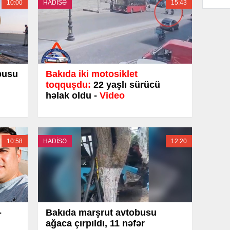
10:00
HADİSƏ
15:43
busu
Bakıda iki motosiklet
toqquşdu:
22 yaşlı sürücü
həlak oldu -
Video
10:58
HADİSƏ
12:20
-
Bakıda marşrut avtobusu
ağaca çırpıldı, 11 nəfər