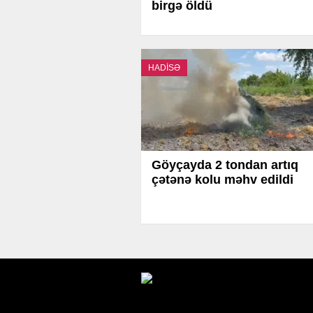
birgə öldü
HADİSƏ
Göyçayda 2 tondan artıq
çətənə kolu məhv edildi