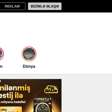
REKLAM
BİZİMLƏ ƏLAQƏ
an
Dünya