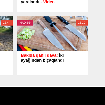
yaralandı -
Video
16:44
HADİSƏ
13:19
Bakıda qanlı dava:
İki
ayağından bıçaqlandı