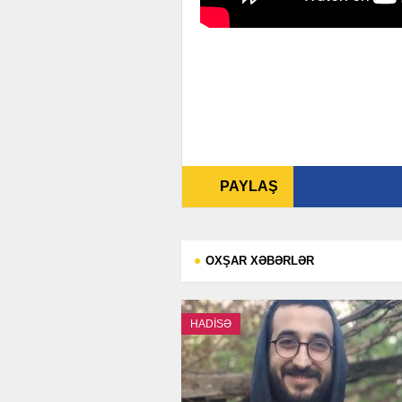
PAYLAŞ
OXŞAR XƏBƏRLƏR
HADİSƏ