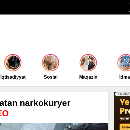
İqtisadiyyat
Sosial
Maqazin
İdm
satan narkokuryer
EO