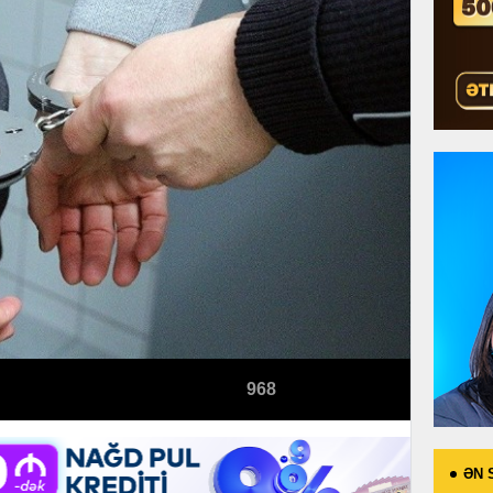
968
ƏN 