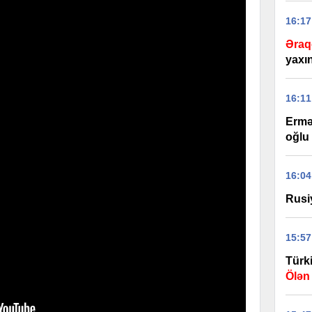
16:17
Əraq
yaxı
16:11
Ermə
oğlu 
16:04
Rusi
15:57
Türk
Ölən