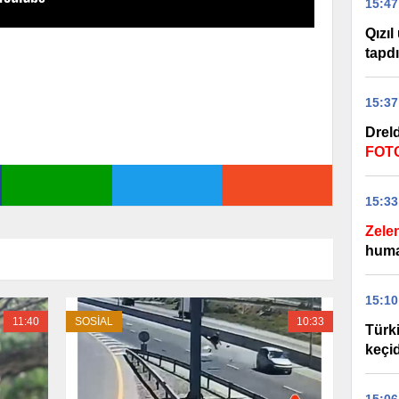
15:47
Qızıl
tapdı
15:37
Drel
FOT
15:33
Zele
huma
15:10
11:40
SOSİAL
10:33
Türk
keçid