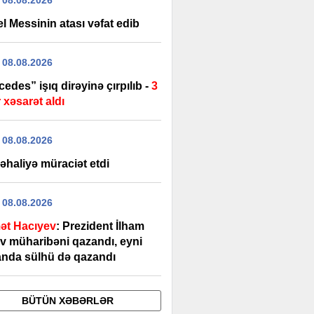
 08.08.2026
l Messinin atası vəfat edib
 08.08.2026
edes” işıq dirəyinə çırpılıb -
3
 xəsarət aldı
 08.08.2026
əhaliyə müraciət etdi
 08.08.2026
ət Hacıyev
: Prezident İlham
ev müharibəni qazandı, eyni
nda sülhü də qazandı
BÜTÜN XƏBƏRLƏR