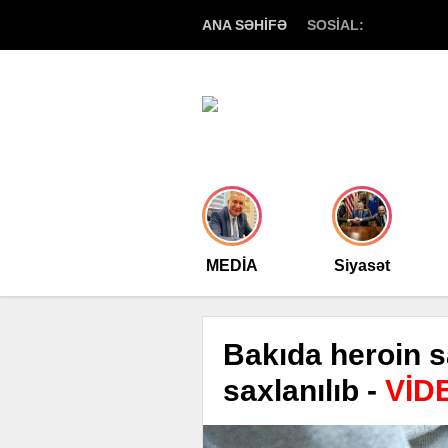
ANA SƏHİFƏ
SOSİAL:
MEDİA
Siyasət
Bakıda heroin 
saxlanılıb -
VİD