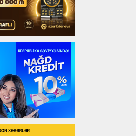
SON XƏBƏRLƏR