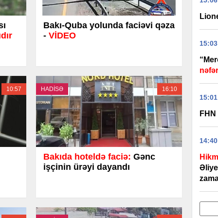
15:06
Lione
sı
Bakı-Quba yolunda faciəvi qəza
dır
-
VİDEO
15:03
“Merc
nəfər
10:57
HADİSƏ
16:10
15:01
FHN 
14:40
Bakıda hoteldə faciə:
Gənc
Hikm
işçinin ürəyi dayandı
Əliy
zama