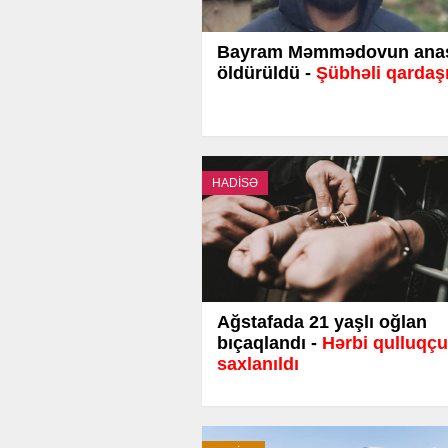
Bayram Məmmədovun ana
öldürüldü -
Şübhəli qardaşı
HADİSƏ
Ağstafada 21 yaşlı oğlan
bıçaqlandı -
Hərbi qulluqçu
saxlanıldı