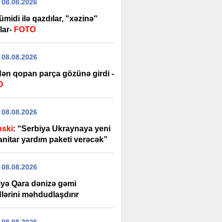
 08.08.2026
 ümidi ilə qazdılar, "xəzinə"
lar-
FOTO
 08.08.2026
dən qopan parça gözünə girdi -
O
 08.08.2026
nski
: “Serbiya Ukraynaya yeni
nitar yardım paketi verəcək”
 08.08.2026
iyə Qara dənizə gəmi
lərini məhdudlaşdırır