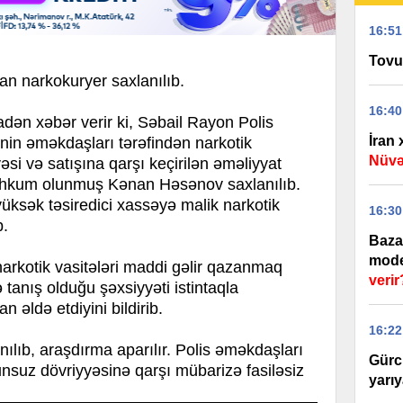
16:51
Tovu
an narkokuryer saxlanılıb.
16:40
n xəbər verir ki, Səbail Rayon Polis
İran
inin əməkdaşları tərəfindən narkotik
Nüvə
əsi və satışına qarşı keçirilən əməliyyat
əhkum olunmuş Kənan Həsənov saxlanılıb.
üksək təsiredici xassəyə malik narkotik
16:30
b.
Baza
model
narkotik vasitələri maddi gəlir qazanmaq
verir
ə tanış olduğu şəxsiyyəti istintaqla
n əldə etdiyini bildirib.
16:22
anılıb, araşdırma aparılır. Polis əməkdaşları
Gürc
unsuz dövriyyəsinə qarşı mübarizə fasiləsiz
yarıy