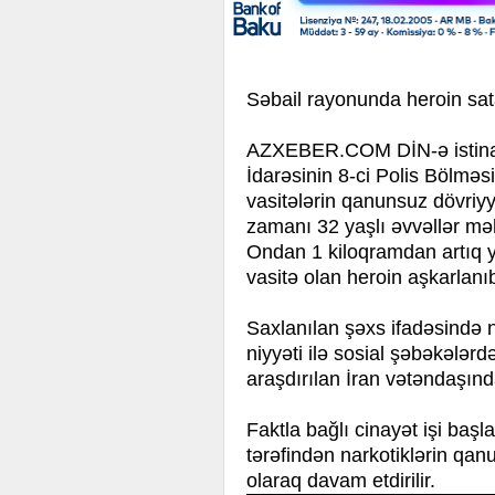
Səbail rayonunda heroin sat
AZXEBER.COM DİN-ə istinadə
İdarəsinin 8-ci Polis Bölməs
vasitələrin qanunsuz dövriyy
zamanı 32 yaşlı əvvəllər m
Ondan 1 kiloqramdan artıq y
vasitə olan heroin aşkarlanı
Saxlanılan şəxs ifadəsində 
niyyəti ilə sosial şəbəkələrd
araşdırılan İran vətəndaşında
Faktla bağlı cinayət işi başl
tərəfindən narkotiklərin qan
olaraq davam etdirilir.