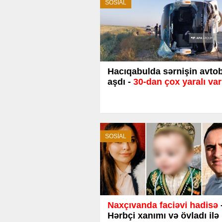
SOSİAL
Hacıqabulda sərnişin avto
aşdı -
30-dan çox yaralı var
SOSİAL
Naxçıvanda faciəvi hadisə
Hərbçi xanımı və övladı ilə